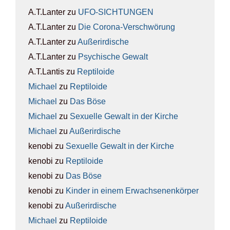
A.T.Lanter
zu
UFO-SICH­TUN­GEN
A.T.Lanter
zu
Die Coro­na-Ver­schwö­rung
A.T.Lanter
zu
Außer­ir­di­sche
A.T.Lanter
zu
Psy­chi­sche Gewalt
A.T.Lantis
zu
Rep­ti­lo­ide
Michael
zu
Rep­ti­lo­ide
Michael
zu
Das Böse
Michael
zu
Sexu­el­le Gewalt in der Kir­che
Michael
zu
Außer­ir­di­sche
kenobi
zu
Sexu­el­le Gewalt in der Kir­che
kenobi
zu
Rep­ti­lo­ide
kenobi
zu
Das Böse
kenobi
zu
Kin­der in einem Erwach­se­nen­kör­per
kenobi
zu
Außer­ir­di­sche
Michael
zu
Rep­ti­lo­ide