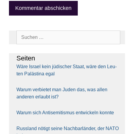
Suchen
nach:
Sei­ten
Wäre Isra­el kein jüdi­scher Staat, wäre den Leu­
ten Paläs­ti­na egal
War­um ver­bie­tet man Juden das, was allen
ande­ren erlaubt ist?
War­um sich Anti­se­mi­tis­mus ent­wi­ckeln konn­te
Russ­land nötigt sei­ne Nach­bar­län­der, der NATO