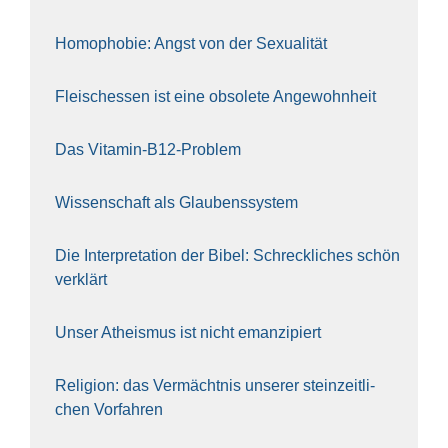
Homo­pho­bie: Angst von der Sexua­li­tät
Fleisch­essen ist eine obso­le­te An‍ge‍wohn‍heit
Das Vit­amin-B12-Pro­blem
Wis­sen­schaft als Glau­bens­sys­tem
Die Inter­pre­ta­ti­on der Bibel: Schreck­li­ches schön
ver­klärt
Unser Athe­is­mus ist nicht eman­zi­piert
Reli­gi­on: das Ver­mächt­nis unse­rer stein­zeit­li­
chen Vor­fah­ren