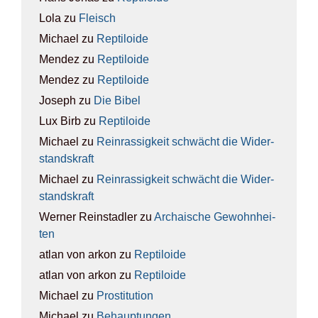
Lola
zu
Fleisch
Michael
zu
Rep­ti­lo­ide
Mendez
zu
Rep­ti­lo­ide
Mendez
zu
Rep­ti­lo­ide
Joseph
zu
Die Bibel
Lux Birb
zu
Rep­ti­lo­ide
Michael
zu
Rein­ras­sig­keit schwächt die Wider­
stands­kraft
Michael
zu
Rein­ras­sig­keit schwächt die Wider­
stands­kraft
Werner Reinstadler
zu
Archai­sche Gewohn­hei­
ten
atlan von arkon
zu
Rep­ti­lo­ide
atlan von arkon
zu
Rep­ti­lo­ide
Michael
zu
Pro­sti­tu­ti­on
Michael
zu
Behaup­tun­gen