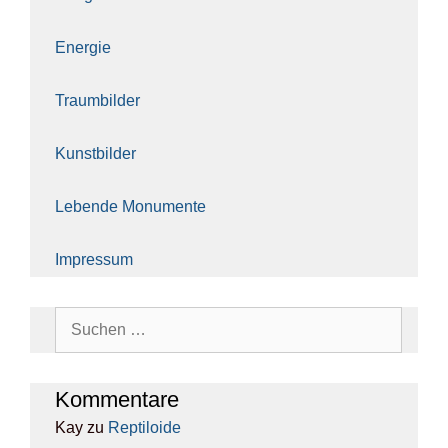
Ener­gie
Traum­bil­der
Kunst­bil­der
Leben­de Monu­men­te
Impres­sum
Suchen
nach:
Kom­men­ta­re
Kay
zu
Rep­ti­lo­ide