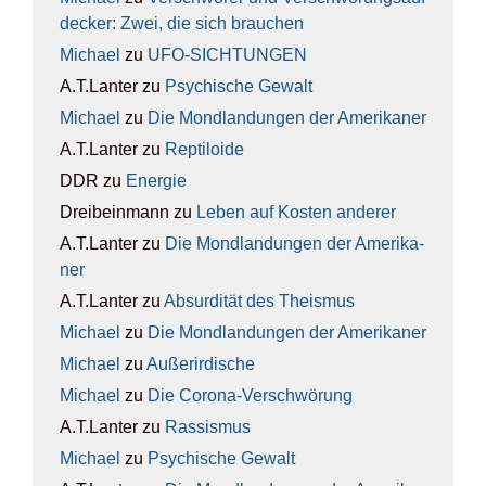
de­cker: Zwei, die sich brau­chen
Michael
zu
UFO-SICH­TUN­GEN
A.T.Lanter
zu
Psy­chi­sche Gewalt
Michael
zu
Die Mond­lan­dun­gen der Ame­ri­ka­ner
A.T.Lanter
zu
Rep­ti­lo­ide
DDR
zu
Ener­gie
Dreibeinmann
zu
Leben auf Kos­ten ande­rer
A.T.Lanter
zu
Die Mond­lan­dun­gen der Ame­ri­ka­
ner
A.T.Lanter
zu
Absur­di­tät des The­is­mus
Michael
zu
Die Mond­lan­dun­gen der Ame­ri­ka­ner
Michael
zu
Außer­ir­di­sche
Michael
zu
Die Coro­na-Ver­schwö­rung
A.T.Lanter
zu
Ras­sis­mus
Michael
zu
Psy­chi­sche Gewalt