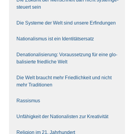
steu­ert sein
Die Sys­te­me der Welt sind unse­re Erfin­dun­gen
Natio­na­lis­mus ist ein Iden­ti­täts­er­satz
Dena­tio­na­li­sie­rung: Vor­aus­set­zung für eine glo­
ba­li­sier­te fried­li­che Welt
Die Welt braucht mehr Fried­lich­keit und nicht
mehr Tra­di­tio­nen
Ras­sis­mus
Unfä­hig­keit der Natio­na­lis­ten zur Krea­ti­vi­tät
Reli­gi­on im 21. Jahr­hun­dert