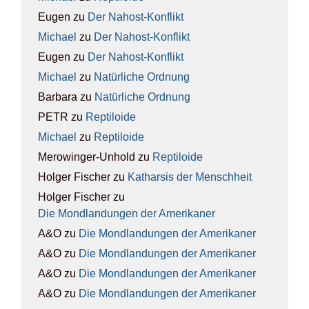
Eugen
zu
Der Nah­ost-Kon­flikt
Michael
zu
Der Nah­ost-Kon­flikt
Eugen
zu
Der Nah­ost-Kon­flikt
Michael
zu
Natür­li­che Ord­nung
Barbara
zu
Natür­li­che Ord­nung
PETR
zu
Rep­ti­lo­ide
Michael
zu
Rep­ti­lo­ide
Merowinger-Unhold
zu
Rep­ti­lo­ide
Holger Fischer
zu
Kathar­sis der Mensch­heit
Holger Fischer
zu
Die Mond­lan­dun­gen der Ame­ri­ka­ner
A&O
zu
Die Mond­lan­dun­gen der Ame­ri­ka­ner
A&O
zu
Die Mond­lan­dun­gen der Ame­ri­ka­ner
A&O
zu
Die Mond­lan­dun­gen der Ame­ri­ka­ner
A&O
zu
Die Mond­lan­dun­gen der Ame­ri­ka­ner