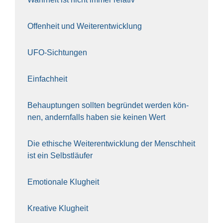
Offen­heit und Wei­ter­ent­wick­lung
UFO-Sich­tun­gen
Ein­fach­heit
Behaup­tun­gen soll­ten begrün­det wer­den kön­
nen, andern­falls haben sie kei­nen Wert
Die ethi­sche Wei­ter­ent­wick­lung der Mensch­heit
ist ein Selbst­läu­fer
Emo­tio­na­le Klug­heit
Krea­ti­ve Klug­heit