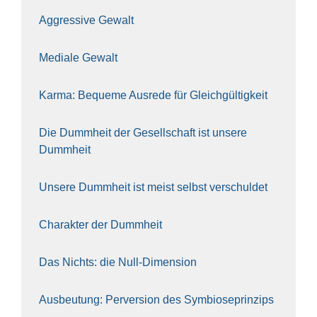
Aggres­si­ve Gewalt
Media­le Gewalt
Kar­ma: Beque­me Aus­re­de für Gleich­gül­tig­keit
Die Dumm­heit der Gesell­schaft ist unse­re
Dumm­heit
Unse­re Dumm­heit ist meist selbst ver­schul­det
Cha­rak­ter der Dumm­heit
Das Nichts: die Null-Dimen­si­on
Aus­beu­tung: Per­ver­si­on des Sym­bio­se­prin­zips