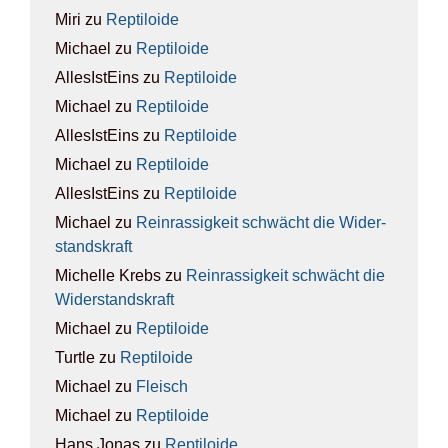
Miri
zu
Rep­ti­lo­ide
Michael
zu
Rep­ti­lo­ide
AllesIstEins
zu
Rep­ti­lo­ide
Michael
zu
Rep­ti­lo­ide
AllesIstEins
zu
Rep­ti­lo­ide
Michael
zu
Rep­ti­lo­ide
AllesIstEins
zu
Rep­ti­lo­ide
Michael
zu
Rein­ras­sig­keit schwächt die Wider­
stands­kraft
Michelle Krebs
zu
Rein­ras­sig­keit schwächt die
Wider­stands­kraft
Michael
zu
Rep­ti­lo­ide
Turtle
zu
Rep­ti­lo­ide
Michael
zu
Fleisch
Michael
zu
Rep­ti­lo­ide
Hans Jonas
zu
Rep­ti­lo­ide