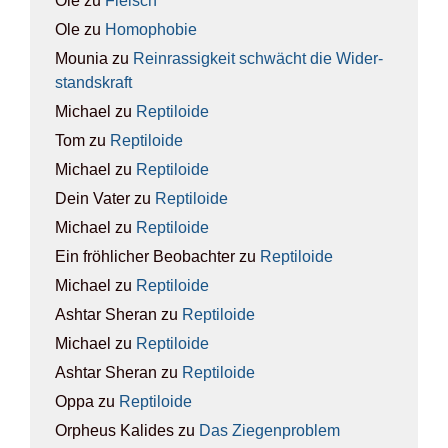
Ole
zu
Fleisch
Ole
zu
Homo­pho­bie
Mounia
zu
Rein­ras­sig­keit schwächt die Wider­
stands­kraft
Michael
zu
Rep­ti­lo­ide
Tom
zu
Rep­ti­lo­ide
Michael
zu
Rep­ti­lo­ide
Dein Vater
zu
Rep­ti­lo­ide
Michael
zu
Rep­ti­lo­ide
Ein fröhlicher Beobachter
zu
Rep­ti­lo­ide
Michael
zu
Rep­ti­lo­ide
Ashtar Sheran
zu
Rep­ti­lo­ide
Michael
zu
Rep­ti­lo­ide
Ashtar Sheran
zu
Rep­ti­lo­ide
Oppa
zu
Rep­ti­lo­ide
Orpheus Kalides
zu
Das Zie­gen­pro­blem