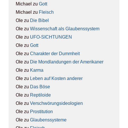
Michael
zu
Gott
Michael
zu
Fleisch
Ole
zu
Die Bibel
Ole
zu
Wis­sen­schaft als Glau­bens­sys­tem
Ole
zu
UFO-SICH­TUN­GEN
Ole
zu
Gott
Ole
zu
Cha­rak­ter der Dumm­heit
Ole
zu
Die Mond­lan­dun­gen der Ame­ri­ka­ner
Ole
zu
Kar­ma
Ole
zu
Leben auf Kos­ten ande­rer
Ole
zu
Das Böse
Ole
zu
Rep­ti­lo­ide
Ole
zu
Ver­schwö­rungs­ideo­lo­gien
Ole
zu
Pro­sti­tu­ti­on
Ole
zu
Glau­bens­sys­te­me