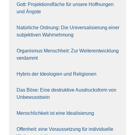
Gott: Pro­jek­ti­ons­flä­che für unse­re Hoff­nun­gen
und Ängs­te
Natür­li­che Ord­nung: Die Uni­ver­sa­li­sie­rung einer
sub­jek­ti­ven Wahr­neh­mung
Orga­nis­mus Mensch­heit: Zur Wei­ter­ent­wick­lung
ver­dammt
Hybris der Ideo­lo­gien und Reli­gio­nen
Das Böse: Eine destruk­ti­ve Aus­drucks­form von
Unbe­wusst­sein
Mensch­lich­keit ist eine Idea­li­sie­rung
Offen­heit: eine Vor­aus­set­zung für indi­vi­du­el­le