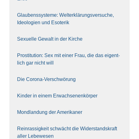
Glau­bens­sys­te­me: Welt­erklä­rungs­ver­su­che,
Ideo­lo­gien und Eso­te­rik
Sexu­el­le Gewalt in der Kir­che
Pro­sti­tu­ti­on: Sex mit einer Frau, die das eigent­
lich gar nicht will
Die Coro­na-Ver­schwö­rung
Kin­der in einem Erwach­se­nen­kör­per
Mond­lan­dung der Ame­ri­ka­ner
Rein­ras­sig­keit schwächt die Wider­stands­kraft
aller Lebe­we­sen