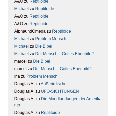
A&O
zu
Rep­ti­lo­ide
Michael
zu
Rep­ti­lo­ide
A&O
zu
Rep­ti­lo­ide
A&O
zu
Rep­ti­lo­ide
AlphaundOmega
zu
Rep­ti­lo­ide
Michael
zu
Pro­blem Mensch
Michael
zu
Die Bibel
Michael
zu
Der Mensch – Got­tes Eben­bild?
marcel
zu
Die Bibel
marcel
zu
Der Mensch – Got­tes Eben­bild?
Ina
zu
Pro­blem Mensch
Douglas A.
zu
Außer­ir­di­sche
Douglas A.
zu
UFO-SICH­TUN­GEN
Douglas A.
zu
Die Mond­lan­dun­gen der Ame­ri­ka­
ner
Douglas A.
zu
Rep­ti­lo­ide