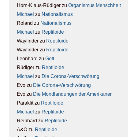
Horn-Klaus-Rüdiger
zu
Orga­nis­mus Mensch­heit
Michael
zu
Natio­na­lis­mus
Roland
zu
Natio­na­lis­mus
Michael
zu
Rep­ti­lo­ide
Wayfinder
zu
Rep­ti­lo­ide
Wayfinder
zu
Rep­ti­lo­ide
Leonhard
zu
Gott
Rüdiger
zu
Rep­ti­lo­ide
Michael
zu
Die Coro­na-Ver­schwö­rung
Evo
zu
Die Coro­na-Ver­schwö­rung
Evo
zu
Die Mond­lan­dun­gen der Ame­ri­ka­ner
Paraklit
zu
Rep­ti­lo­ide
Michael
zu
Rep­ti­lo­ide
Reinhard
zu
Rep­ti­lo­ide
A&O
zu
Rep­ti­lo­ide