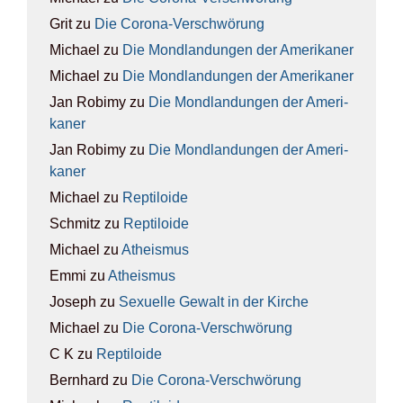
Grit
zu
Die Coro­na-Ver­schwö­rung
Michael
zu
Die Mond­lan­dun­gen der Ame­ri­ka­ner
Michael
zu
Die Mond­lan­dun­gen der Ame­ri­ka­ner
Jan Robimy
zu
Die Mond­lan­dun­gen der Ame­ri­
ka­ner
Jan Robimy
zu
Die Mond­lan­dun­gen der Ame­ri­
ka­ner
Michael
zu
Rep­ti­lo­ide
Schmitz
zu
Rep­ti­lo­ide
Michael
zu
Athe­is­mus
Emmi
zu
Athe­is­mus
Joseph
zu
Sexu­el­le Gewalt in der Kir­che
Michael
zu
Die Coro­na-Ver­schwö­rung
C K
zu
Rep­ti­lo­ide
Bernhard
zu
Die Coro­na-Ver­schwö­rung