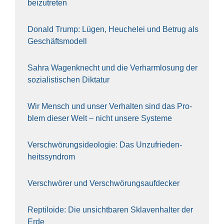
bei­zu­tre­ten
Donald Trump: Lügen, Heu­che­lei und Betrug als
Geschäfts­mo­dell
Sahra Wagen­knecht und die Ver­harm­lo­sung der
sozia­lis­ti­schen Dik­ta­tur
Wir Mensch und unser Ver­hal­ten sind das Pro­
blem die­ser Welt – nicht unse­re Sys‍te‍me
Ver­schwö­rungs­ideo­lo­gie: Das Unzufrieden­
heitssyndrom
Ver­schwö­rer und Verschwörungs­aufdecker
Rep­ti­lo­ide: Die unsicht­ba­ren Skla­ven­hal­ter der
Erde