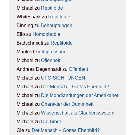
Michael
zu
Rep­ti­lo­ide
Whiteshark
zu
Rep­ti­lo­ide
Binning
zu
Behaup­tun­gen
Ello
zu
Homo­pho­bie
Badschmidti
zu
Rep­ti­lo­ide
Manfred
zu
Impres­sum
Michael
zu
Offen­heit
Andreas Degenhardt
zu
Offen­heit
Michael
zu
UFO-SICH­TUN­GEN
Michael
zu
Der Mensch – Got­tes Eben­bild?
Michael
zu
Die Mond­lan­dun­gen der Ame­ri­ka­ner
Michael
zu
Cha­rak­ter der Dumm­heit
Michael
zu
Wis­sen­schaft als Glau­bens­sys­tem
Michael
zu
Die Bibel
Ole
zu
Der Mensch – Got­tes Eben­bild?