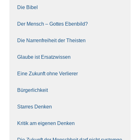
Die Bibel
Der Mensch – Got­tes Eben­bild?
Die Nar­ren­frei­heit der The­is­ten
Glau­be ist Ersatz­wis­sen
Eine Zukunft ohne Ver­lie­rer
Bür­ger­lich­keit
Star­res Den­ken
Kri­tik am eige­nen Den­ken
Die Zukunft der Mensch­heit darf nicht sys­tem­ge­