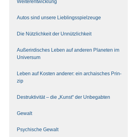
Wei­ter­ent­wick­lung
Autos sind unse­re Lieb­lings­spiel­zeu­ge
Die Nütz­lich­keit der Unnütz­lich­keit
Außer­ir­di­sches Leben auf ande­ren Pla­ne­ten im
Uni­ver­sum
Leben auf Kos­ten ande­rer: ein archai­sches Prin­
zip
Destruk­ti­vi­tät – die „Kunst“ der Unbe­gab­ten
Gewalt
Psy­chi­sche Gewalt