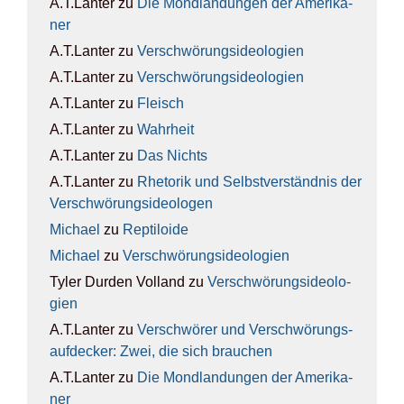
A.T.Lanter
zu
Die Mond­lan­dun­gen der Ame­ri­ka­
ner
A.T.Lanter
zu
Ver­schwö­rungs­ideo­lo­gien
A.T.Lanter
zu
Ver­schwö­rungs­ideo­lo­gien
A.T.Lanter
zu
Fleisch
A.T.Lanter
zu
Wahr­heit
A.T.Lanter
zu
Das Nichts
A.T.Lanter
zu
Rhe­to­rik und Selbst­ver­ständ­nis der
Ver­schwö­rungs­ideo­lo­gen
Michael
zu
Rep­ti­lo­ide
Michael
zu
Ver­schwö­rungs­ideo­lo­gien
Tyler Durden Volland
zu
Ver­schwö­rungs­ideo­lo­
gien
A.T.Lanter
zu
Ver­schwö­rer und Ver­schwö­rungs­
auf­de­cker: Zwei, die sich brau­chen
A.T.Lanter
zu
Die Mond­lan­dun­gen der Ame­ri­ka­
ner