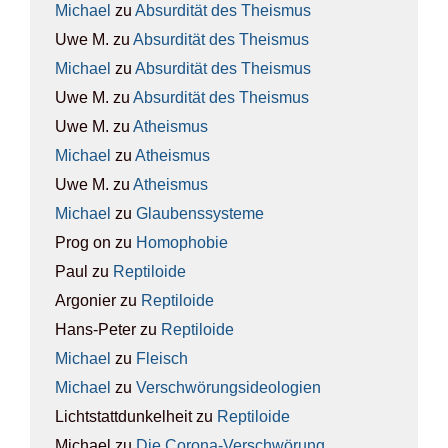
Michael
zu
Absur­di­tät des The­is­mus
Uwe M.
zu
Absur­di­tät des The­is­mus
Michael
zu
Absur­di­tät des The­is­mus
Uwe M.
zu
Absur­di­tät des The­is­mus
Uwe M.
zu
Athe­is­mus
Michael
zu
Athe­is­mus
Uwe M.
zu
Athe­is­mus
Michael
zu
Glau­bens­sys­te­me
Prog on
zu
Homo­pho­bie
Paul
zu
Rep­ti­lo­ide
Argonier
zu
Rep­ti­lo­ide
Hans-Peter
zu
Rep­ti­lo­ide
Michael
zu
Fleisch
Michael
zu
Ver­schwö­rungs­ideo­lo­gien
Lichtstattdunkelheit
zu
Rep­ti­lo­ide
Michael
zu
Die Coro­na-Ver­schwö­rung