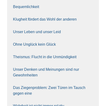
Bequem­lich­keit
Klug­heit för­dert das Wohl der ande­ren
Unser Leben und unser Leid
Ohne Unglück kein Glück
The­is­mus: Flucht in die Unmün­dig­keit
Unser Den­ken und Mei­nun­gen sind nur
Gewohn­hei­ten
Das Zie­gen­pro­blem: Zwei Türen im Tausch
gegen eine
Wahr­heit ist nicht immer rela­tiv