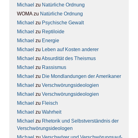
Michael
zu
Natür­li­che Ord­nung
WOMA
zu
Natür­li­che Ord­nung
Michael
zu
Psy­chi­sche Gewalt
Michael
zu
Rep­ti­lo­ide
Michael
zu
Ener­gie
Michael
zu
Leben auf Kos­ten ande­rer
Michael
zu
Absur­di­tät des The­is­mus
Michael
zu
Ras­sis­mus
Michael
zu
Die Mond­lan­dun­gen der Ame­ri­ka­ner
Michael
zu
Ver­schwö­rungs­ideo­lo­gien
Michael
zu
Ver­schwö­rungs­ideo­lo­gien
Michael
zu
Fleisch
Michael
zu
Wahr­heit
Michael
zu
Rhe­to­rik und Selbst­ver­ständ­nis der
Ver­schwö­rungs­ideo­lo­gen
Michael
zu
Ver­schwö­rer und Ver­schwö­rungs­auf­