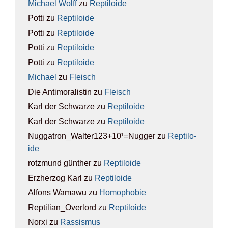
Michael Wolff
zu
Rep­ti­lo­ide
Potti
zu
Rep­ti­lo­ide
Potti
zu
Rep­ti­lo­ide
Potti
zu
Rep­ti­lo­ide
Potti
zu
Rep­ti­lo­ide
Michael
zu
Fleisch
Die Antimoralistin
zu
Fleisch
Karl der Schwarze
zu
Rep­ti­lo­ide
Karl der Schwarze
zu
Rep­ti­lo­ide
Nuggatron_Walter123+10¹=Nugger
zu
Rep­ti­lo­
ide
rotzmund günther
zu
Rep­ti­lo­ide
Erzherzog Karl
zu
Rep­ti­lo­ide
Alfons Wamawu
zu
Homo­pho­bie
Reptilian_Overlord
zu
Rep­ti­lo­ide
Norxi
zu
Ras­sis­mus