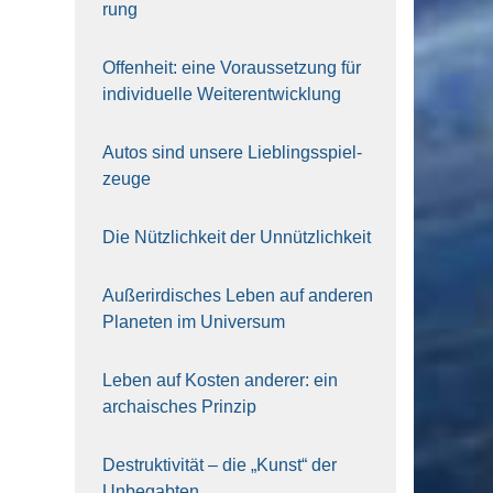
rung
Offen­heit: eine Vor­aus­set­zung für
indi­vi­du­el­le Wei­ter­ent­wick­lung
Autos sind unse­re Lieb­lings­spiel­
zeu­ge
Die Nütz­lich­keit der Unnütz­lich­keit
Außer­ir­di­sches Leben auf ande­ren
Pla­ne­ten im Uni­ver­sum
Leben auf Kos­ten ande­rer: ein
archai­sches Prin­zip
Destruk­ti­vi­tät – die „Kunst“ der
Unbe­gab­ten