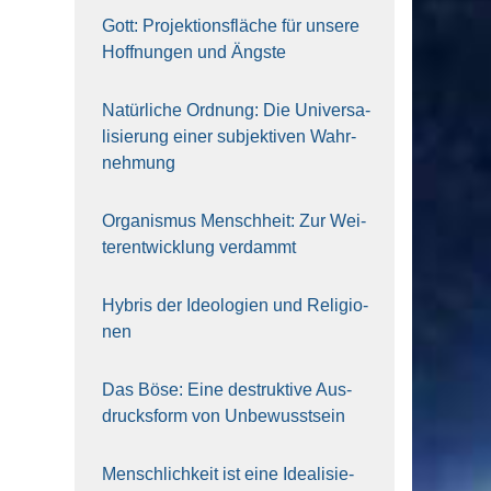
Gott: Pro­jek­ti­ons­flä­che für unse­re
Hoff­nun­gen und Ängs­te
Natür­li­che Ord­nung: Die Uni­ver­sa­
li­sie­rung einer sub­jek­ti­ven Wahr­
neh­mung
Orga­nis­mus Mensch­heit: Zur Wei­
ter­ent­wick­lung ver­dammt
Hybris der Ideo­lo­gien und Reli­gio­
nen
Das Böse: Eine destruk­ti­ve Aus­
drucks­form von Unbe­wusst­sein
Mensch­lich­keit ist eine Idea­li­sie­