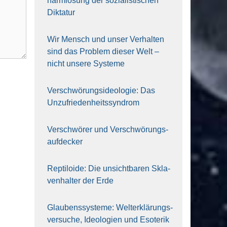
harm­lo­sung der sozia­lis­ti­schen
Dik­ta­tur
Wir Mensch und unser Ver­hal­ten
sind das Pro­blem die­ser Welt –
nicht unse­re Sys‍te‍me
Ver­schwö­rungs­ideo­lo­gie: Das
Unzufrieden­heitssyndrom
Ver­schwö­rer und Verschwörungs­
aufdecker
Rep­ti­lo­ide: Die unsicht­ba­ren Skla­
ven­hal­ter der Erde
Glau­bens­sys­te­me: Welt­erklä­rungs­
ver­su­che, Ideo­lo­gien und Eso­te­rik