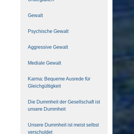
Gewalt
Psy­chi­sche Gewalt
Aggres­si­ve Gewalt
Media­le Gewalt
Kar­ma: Beque­me Aus­re­de für
Gleich­gül­tig­keit
Die Dumm­heit der Gesell­schaft ist
unse­re Dumm­heit
Unse­re Dumm­heit ist meist selbst
ver­schul­det