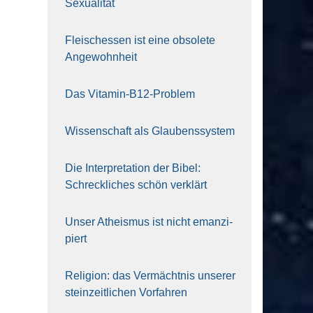
Sexua­li­tät
Fleisch­essen ist eine obso­le­te
An‍ge‍wohn‍heit
Das Vit­amin-B12-Pro­blem
Wis­sen­schaft als Glau­bens­sys­tem
Die Inter­pre­ta­ti­on der Bibel:
Schreck­li­ches schön ver­klärt
Unser Athe­is­mus ist nicht eman­zi­
piert
Reli­gi­on: das Ver­mächt­nis unse­rer
stein­zeit­li­chen Vor­fah­ren