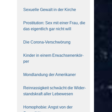
Sexu­el­le Gewalt in der Kir­che
Pro­sti­tu­ti­on: Sex mit einer Frau, die
das eigent­lich gar nicht will
Die Coro­na-Ver­schwö­rung
Kin­der in einem Erwach­se­nen­kör­
per
Mond­lan­dung der Ame­ri­ka­ner
Rein­ras­sig­keit schwächt die Wider­
stands­kraft aller Lebe­we­sen
Homo­pho­bie: Angst von der