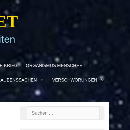
ET
iten
NE-KRIEG
ORGA­NIS­MUS MENSCH­HEIT
AU­BENS­SA­CHEN
VER­SCHWÖ­RUN­GEN
Suchen
nach: