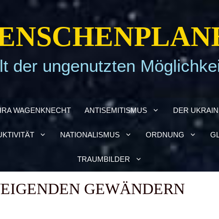
EN­SCHEN­PLA­N
t der ungenutzten Möglichke
HRA WAGEN­KNECHT
ANTI­SE­MI­TIS­MUS
DER UKRAI­­
­TI­VI­TÄT
NATIO­NA­LIS­MUS
ORD­NUNG
GL
TRAUM­BIL­DER
EI­GEN­DEN GEWÄN­DERN