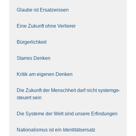
Glau­be ist Ersatz­wis­sen
Eine Zukunft ohne Ver­lie­rer
Bür­ger­lich­keit
Star­res Den­ken
Kri­tik am eige­nen Den­ken
Die Zukunft der Mensch­heit darf nicht sys­tem­ge­
steu­ert sein
Die Sys­te­me der Welt sind unse­re Erfin­dun­gen
Natio­na­lis­mus ist ein Iden­ti­täts­er­satz