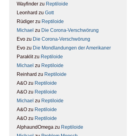
Wayfinder
zu
Rep­ti­lo­ide
Leonhard
zu
Gott
Rüdiger
zu
Rep­ti­lo­ide
Michael
zu
Die Coro­na-Ver­schwö­rung
Evo
zu
Die Coro­na-Ver­schwö­rung
Evo
zu
Die Mond­lan­dun­gen der Ame­ri­ka­ner
Paraklit
zu
Rep­ti­lo­ide
Michael
zu
Rep­ti­lo­ide
Reinhard
zu
Rep­ti­lo­ide
A&O
zu
Rep­ti­lo­ide
A&O
zu
Rep­ti­lo­ide
Michael
zu
Rep­ti­lo­ide
A&O
zu
Rep­ti­lo­ide
A&O
zu
Rep­ti­lo­ide
AlphaundOmega
zu
Rep­ti­lo­ide
Michael
zu
Pro­blem Mensch