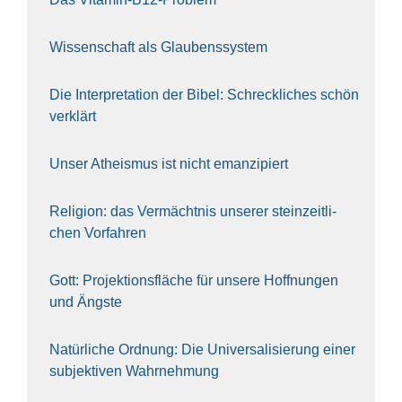
Wis­sen­schaft als Glau­bens­sys­tem
Die Inter­pre­ta­ti­on der Bibel: Schreck­li­ches schön
ver­klärt
Unser Athe­is­mus ist nicht eman­zi­piert
Reli­gi­on: das Ver­mächt­nis unse­rer stein­zeit­li­
chen Vor­fah­ren
Gott: Pro­jek­ti­ons­flä­che für unse­re Hoff­nun­gen
und Ängs­te
Natür­li­che Ord­nung: Die Uni­ver­sa­li­sie­rung einer
sub­jek­ti­ven Wahr­neh­mung