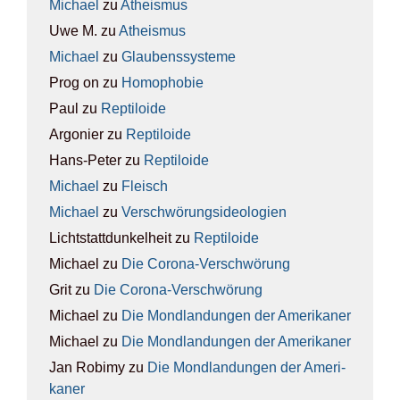
Michael
zu
Athe­is­mus
Uwe M.
zu
Athe­is­mus
Michael
zu
Glau­bens­sys­te­me
Prog on
zu
Homo­pho­bie
Paul
zu
Rep­ti­lo­ide
Argonier
zu
Rep­ti­lo­ide
Hans-Peter
zu
Rep­ti­lo­ide
Michael
zu
Fleisch
Michael
zu
Ver­schwö­rungs­ideo­lo­gien
Lichtstattdunkelheit
zu
Rep­ti­lo­ide
Michael
zu
Die Coro­na-Ver­schwö­rung
Grit
zu
Die Coro­na-Ver­schwö­rung
Michael
zu
Die Mond­lan­dun­gen der Ame­ri­ka­ner
Michael
zu
Die Mond­lan­dun­gen der Ame­ri­ka­ner
Jan Robimy
zu
Die Mond­lan­dun­gen der Ame­ri­
ka­ner