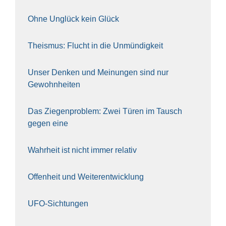
Ohne Unglück kein Glück
The­is­mus: Flucht in die Unmün­dig­keit
Unser Den­ken und Mei­nun­gen sind nur
Gewohn­hei­ten
Das Zie­gen­pro­blem: Zwei Türen im Tausch
gegen eine
Wahr­heit ist nicht immer rela­tiv
Offen­heit und Wei­ter­ent­wick­lung
UFO-Sich­tun­gen