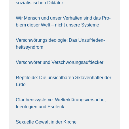
sozia­lis­ti­schen Dik­ta­tur
Wir Mensch und unser Ver­hal­ten sind das Pro­
blem die­ser Welt – nicht unse­re Sys‍te‍me
Ver­schwö­rungs­ideo­lo­gie: Das Unzufrieden­
heitssyndrom
Ver­schwö­rer und Verschwörungs­aufdecker
Rep­ti­lo­ide: Die unsicht­ba­ren Skla­ven­hal­ter der
Erde
Glau­bens­sys­te­me: Welt­erklä­rungs­ver­su­che,
Ideo­lo­gien und Eso­te­rik
Sexu­el­le Gewalt in der Kir­che