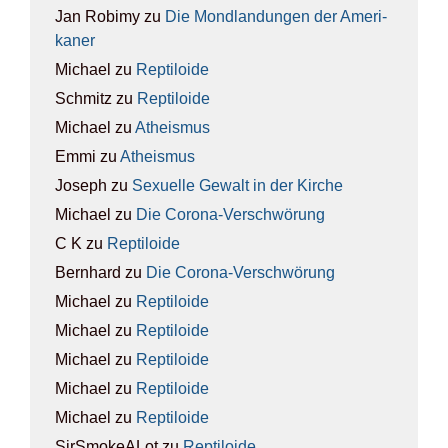
Jan Robimy
zu
Die Mond­lan­dun­gen der Ame­ri­
ka­ner
Michael
zu
Rep­ti­lo­ide
Schmitz
zu
Rep­ti­lo­ide
Michael
zu
Athe­is­mus
Emmi
zu
Athe­is­mus
Joseph
zu
Sexu­el­le Gewalt in der Kir­che
Michael
zu
Die Coro­na-Ver­schwö­rung
C K
zu
Rep­ti­lo­ide
Bernhard
zu
Die Coro­na-Ver­schwö­rung
Michael
zu
Rep­ti­lo­ide
Michael
zu
Rep­ti­lo­ide
Michael
zu
Rep­ti­lo­ide
Michael
zu
Rep­ti­lo­ide
Michael
zu
Rep­ti­lo­ide
SirSmokeALot
zu
Rep­ti­lo­ide