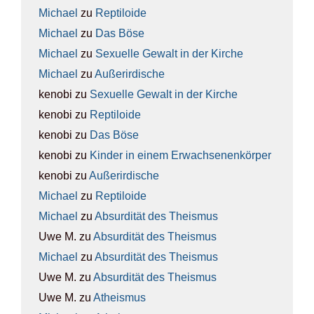
Michael
zu
Rep­ti­lo­ide
Michael
zu
Das Böse
Michael
zu
Sexu­el­le Gewalt in der Kir­che
Michael
zu
Außer­ir­di­sche
kenobi
zu
Sexu­el­le Gewalt in der Kir­che
kenobi
zu
Rep­ti­lo­ide
kenobi
zu
Das Böse
kenobi
zu
Kin­der in einem Erwach­se­nen­kör­per
kenobi
zu
Außer­ir­di­sche
Michael
zu
Rep­ti­lo­ide
Michael
zu
Absur­di­tät des The­is­mus
Uwe M.
zu
Absur­di­tät des The­is­mus
Michael
zu
Absur­di­tät des The­is­mus
Uwe M.
zu
Absur­di­tät des The­is­mus
Uwe M.
zu
Athe­is­mus