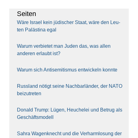
Sei­ten
Wäre Isra­el kein jüdi­scher Staat, wäre den Leu­
ten Paläs­ti­na egal
War­um ver­bie­tet man Juden das, was allen
ande­ren erlaubt ist?
War­um sich Anti­se­mi­tis­mus ent­wi­ckeln konn­te
Russ­land nötigt sei­ne Nach­bar­län­der, der NATO
bei­zu­tre­ten
Donald Trump: Lügen, Heu­che­lei und Betrug als
Geschäfts­mo­dell
Sahra Wagen­knecht und die Ver­harm­lo­sung der