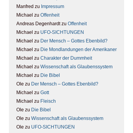
Manfred
zu
Impres­sum
Michael
zu
Offen­heit
Andreas Degenhardt
zu
Offen­heit
Michael
zu
UFO-SICH­TUN­GEN
Michael
zu
Der Mensch – Got­tes Eben­bild?
Michael
zu
Die Mond­lan­dun­gen der Ame­ri­ka­ner
Michael
zu
Cha­rak­ter der Dumm­heit
Michael
zu
Wis­sen­schaft als Glau­bens­sys­tem
Michael
zu
Die Bibel
Ole
zu
Der Mensch – Got­tes Eben­bild?
Michael
zu
Gott
Michael
zu
Fleisch
Ole
zu
Die Bibel
Ole
zu
Wis­sen­schaft als Glau­bens­sys­tem
Ole
zu
UFO-SICH­TUN­GEN