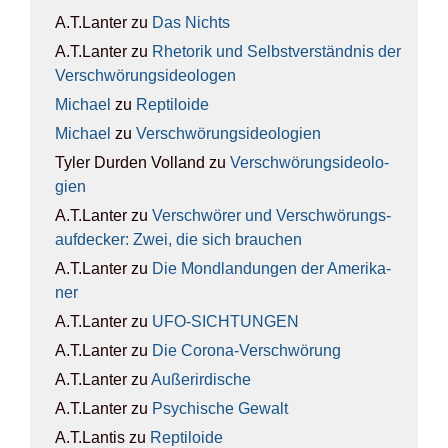
A.T.Lanter
zu
Das Nichts
A.T.Lanter
zu
Rhe­to­rik und Selbst­ver­ständ­nis der
Ver­schwö­rungs­ideo­lo­gen
Michael
zu
Rep­ti­lo­ide
Michael
zu
Ver­schwö­rungs­ideo­lo­gien
Tyler Durden Volland
zu
Ver­schwö­rungs­ideo­lo­
gien
A.T.Lanter
zu
Ver­schwö­rer und Ver­schwö­rungs­
auf­de­cker: Zwei, die sich brau­chen
A.T.Lanter
zu
Die Mond­lan­dun­gen der Ame­ri­ka­
ner
A.T.Lanter
zu
UFO-SICH­TUN­GEN
A.T.Lanter
zu
Die Coro­na-Ver­schwö­rung
A.T.Lanter
zu
Außer­ir­di­sche
A.T.Lanter
zu
Psy­chi­sche Gewalt
A.T.Lantis
zu
Rep­ti­lo­ide