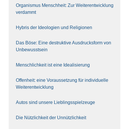
Orga­nis­mus Mensch­heit: Zur Wei­ter­ent­wick­lung
ver­dammt
Hybris der Ideo­lo­gien und Reli­gio­nen
Das Böse: Eine destruk­ti­ve Aus­drucks­form von
Unbe­wusst­sein
Mensch­lich­keit ist eine Idea­li­sie­rung
Offen­heit: eine Vor­aus­set­zung für indi­vi­du­el­le
Wei­ter­ent­wick­lung
Autos sind unse­re Lieb­lings­spiel­zeu­ge
Die Nütz­lich­keit der Unnütz­lich­keit