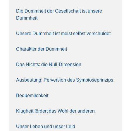
Die Dumm­heit der Gesell­schaft ist unse­re
Dumm­heit
Unse­re Dumm­heit ist meist selbst ver­schul­det
Cha­rak­ter der Dumm­heit
Das Nichts: die Null-Dimen­si­on
Aus­beu­tung: Per­ver­si­on des Sym­bio­se­prin­zips
Bequem­lich­keit
Klug­heit för­dert das Wohl der ande­ren
Unser Leben und unser Leid