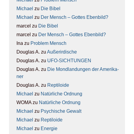
Michael
zu
Die Bibel
Michael
zu
Der Mensch – Got­tes Eben­bild?
marcel
zu
Die Bibel
marcel
zu
Der Mensch – Got­tes Eben­bild?
Ina
zu
Pro­blem Mensch
Douglas A.
zu
Außer­ir­di­sche
Douglas A.
zu
UFO-SICH­TUN­GEN
Douglas A.
zu
Die Mond­lan­dun­gen der Ame­ri­ka­
ner
Douglas A.
zu
Rep­ti­lo­ide
Michael
zu
Natür­li­che Ord­nung
WOMA
zu
Natür­li­che Ord­nung
Michael
zu
Psy­chi­sche Gewalt
Michael
zu
Rep­ti­lo­ide
Michael
zu
Ener­gie