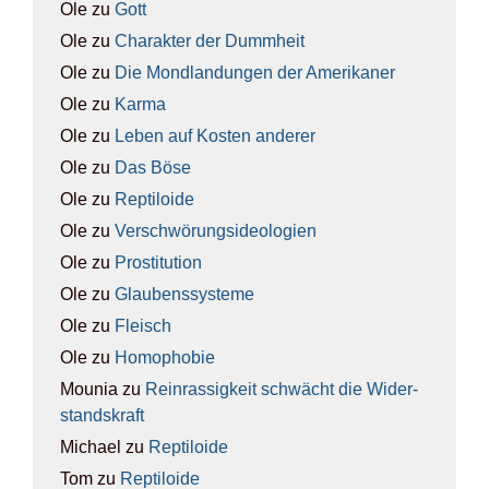
Ole
zu
Gott
Ole
zu
Cha­rak­ter der Dumm­heit
Ole
zu
Die Mond­lan­dun­gen der Ame­ri­ka­ner
Ole
zu
Kar­ma
Ole
zu
Leben auf Kos­ten ande­rer
Ole
zu
Das Böse
Ole
zu
Rep­ti­lo­ide
Ole
zu
Ver­schwö­rungs­ideo­lo­gien
Ole
zu
Pro­sti­tu­ti­on
Ole
zu
Glau­bens­sys­te­me
Ole
zu
Fleisch
Ole
zu
Homo­pho­bie
Mounia
zu
Rein­ras­sig­keit schwächt die Wider­
stands­kraft
Michael
zu
Rep­ti­lo­ide
Tom
zu
Rep­ti­lo­ide