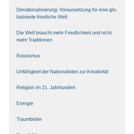
Dena­tio­na­li­sie­rung: Vor­aus­set­zung für eine glo­
ba­li­sier­te fried­li­che Welt
Die Welt braucht mehr Fried­lich­keit und nicht
mehr Tra­di­tio­nen
Ras­sis­mus
Unfä­hig­keit der Natio­na­lis­ten zur Krea­ti­vi­tät
Reli­gi­on im 21. Jahr­hun­dert
Ener­gie
Traum­bil­der