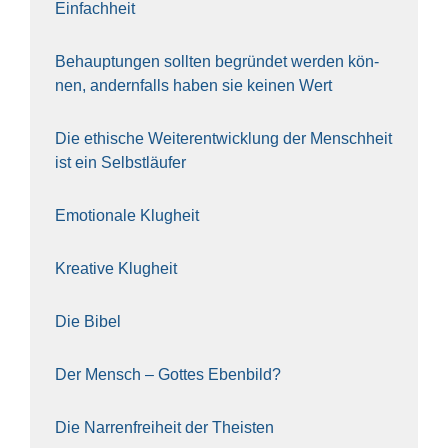
Ein­fach­heit
Behaup­tun­gen soll­ten begrün­det wer­den kön­
nen, andern­falls haben sie kei­nen Wert
Die ethi­sche Wei­ter­ent­wick­lung der Mensch­heit
ist ein Selbst­läu­fer
Emo­tio­na­le Klug­heit
Krea­ti­ve Klug­heit
Die Bibel
Der Mensch – Got­tes Eben­bild?
Die Nar­ren­frei­heit der The­is­ten