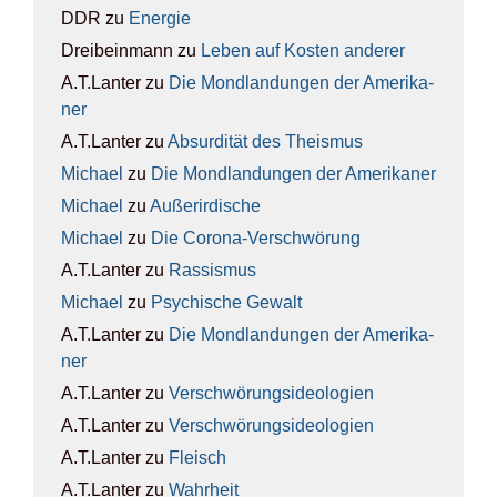
DDR
zu
Ener­gie
Dreibeinmann
zu
Leben auf Kos­ten ande­rer
A.T.Lanter
zu
Die Mond­lan­dun­gen der Ame­ri­ka­
ner
A.T.Lanter
zu
Absur­di­tät des The­is­mus
Michael
zu
Die Mond­lan­dun­gen der Ame­ri­ka­ner
Michael
zu
Außer­ir­di­sche
Michael
zu
Die Coro­na-Ver­schwö­rung
A.T.Lanter
zu
Ras­sis­mus
Michael
zu
Psy­chi­sche Gewalt
A.T.Lanter
zu
Die Mond­lan­dun­gen der Ame­ri­ka­
ner
A.T.Lanter
zu
Ver­schwö­rungs­ideo­lo­gien
A.T.Lanter
zu
Ver­schwö­rungs­ideo­lo­gien
A.T.Lanter
zu
Fleisch
A.T.Lanter
zu
Wahr­heit