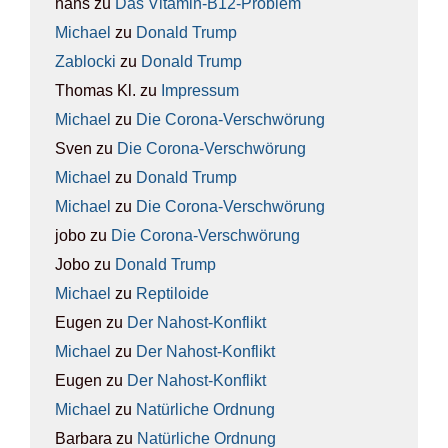
hans
zu
Das Vit­amin-B12-Pro­blem
Michael
zu
Donald Trump
Zablocki
zu
Donald Trump
Thomas Kl.
zu
Impres­sum
Michael
zu
Die Coro­na-Ver­schwö­rung
Sven
zu
Die Coro­na-Ver­schwö­rung
Michael
zu
Donald Trump
Michael
zu
Die Coro­na-Ver­schwö­rung
jobo
zu
Die Coro­na-Ver­schwö­rung
Jobo
zu
Donald Trump
Michael
zu
Rep­ti­lo­ide
Eugen
zu
Der Nah­ost-Kon­flikt
Michael
zu
Der Nah­ost-Kon­flikt
Eugen
zu
Der Nah­ost-Kon­flikt
Michael
zu
Natür­li­che Ord­nung
Barbara
zu
Natür­li­che Ord­nung