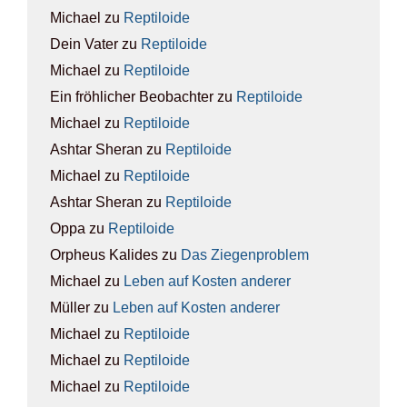
Michael
zu
Rep­ti­lo­ide
Dein Vater
zu
Rep­ti­lo­ide
Michael
zu
Rep­ti­lo­ide
Ein fröhlicher Beobachter
zu
Rep­ti­lo­ide
Michael
zu
Rep­ti­lo­ide
Ashtar Sheran
zu
Rep­ti­lo­ide
Michael
zu
Rep­ti­lo­ide
Ashtar Sheran
zu
Rep­ti­lo­ide
Oppa
zu
Rep­ti­lo­ide
Orpheus Kalides
zu
Das Zie­gen­pro­blem
Michael
zu
Leben auf Kos­ten ande­rer
Müller
zu
Leben auf Kos­ten ande­rer
Michael
zu
Rep­ti­lo­ide
Michael
zu
Rep­ti­lo­ide
Michael
zu
Rep­ti­lo­ide