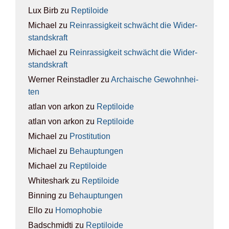
Lux Birb
zu
Rep­ti­lo­ide
Michael
zu
Rein­ras­sig­keit schwächt die Wider­
stands­kraft
Michael
zu
Rein­ras­sig­keit schwächt die Wider­
stands­kraft
Werner Reinstadler
zu
Archai­sche Gewohn­hei­
ten
atlan von arkon
zu
Rep­ti­lo­ide
atlan von arkon
zu
Rep­ti­lo­ide
Michael
zu
Pro­sti­tu­ti­on
Michael
zu
Behaup­tun­gen
Michael
zu
Rep­ti­lo­ide
Whiteshark
zu
Rep­ti­lo­ide
Binning
zu
Behaup­tun­gen
Ello
zu
Homo­pho­bie
Badschmidti
zu
Rep­ti­lo­ide