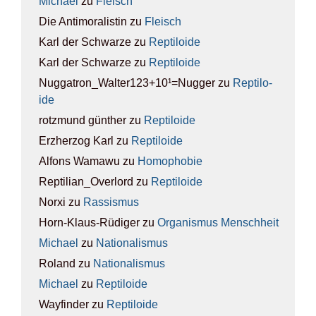
Michael
zu
Fleisch
Die Antimoralistin
zu
Fleisch
Karl der Schwarze
zu
Rep­ti­lo­ide
Karl der Schwarze
zu
Rep­ti­lo­ide
Nuggatron_Walter123+10¹=Nugger
zu
Rep­ti­lo­
ide
rotzmund günther
zu
Rep­ti­lo­ide
Erzherzog Karl
zu
Rep­ti­lo­ide
Alfons Wamawu
zu
Homo­pho­bie
Reptilian_Overlord
zu
Rep­ti­lo­ide
Norxi
zu
Ras­sis­mus
Horn-Klaus-Rüdiger
zu
Orga­nis­mus Mensch­heit
Michael
zu
Natio­na­lis­mus
Roland
zu
Natio­na­lis­mus
Michael
zu
Rep­ti­lo­ide
Wayfinder
zu
Rep­ti­lo­ide