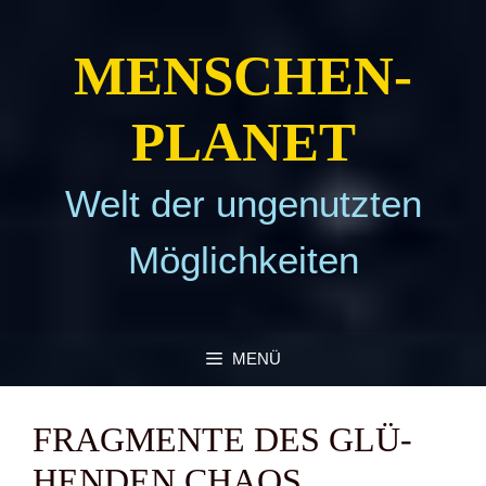
Zum
Inhalt
MEN­SCHEN­
springen
PLA­NET
Welt der ungenutzten
Möglichkeiten
MENÜ
FRAG­MEN­TE DES GLÜ­
HEN­DEN CHA­OS