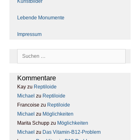
Kunst­bil­der
Leben­de Monu­men­te
Impres­sum
Suchen
nach:
Kom­men­ta­re
Kay
zu
Rep­ti­lo­ide
Michael
zu
Rep­ti­lo­ide
Francoise
zu
Rep­ti­lo­ide
Michael
zu
Mög­lich­kei­ten
Marita Schupp
zu
Mög­lich­kei­ten
Michael
zu
Das Vit­amin-B12-Pro­blem