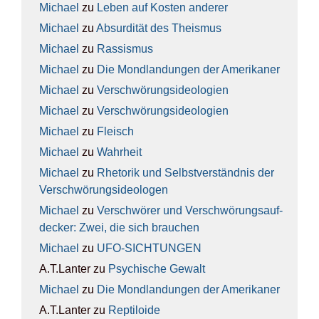
Michael
zu
Leben auf Kos­ten ande­rer
Michael
zu
Absur­di­tät des The­is­mus
Michael
zu
Ras­sis­mus
Michael
zu
Die Mond­lan­dun­gen der Ame­ri­ka­ner
Michael
zu
Ver­schwö­rungs­ideo­lo­gien
Michael
zu
Ver­schwö­rungs­ideo­lo­gien
Michael
zu
Fleisch
Michael
zu
Wahr­heit
Michael
zu
Rhe­to­rik und Selbst­ver­ständ­nis der
Ver­schwö­rungs­ideo­lo­gen
Michael
zu
Ver­schwö­rer und Ver­schwö­rungs­auf­
de­cker: Zwei, die sich brau­chen
Michael
zu
UFO-SICH­TUN­GEN
A.T.Lanter
zu
Psy­chi­sche Gewalt
Michael
zu
Die Mond­lan­dun­gen der Ame­ri­ka­ner
A.T.Lanter
zu
Rep­ti­lo­ide