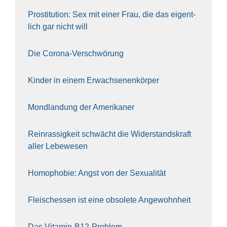
Pro­sti­tu­ti­on: Sex mit einer Frau, die das eigent­
lich gar nicht will
Die Coro­na-Ver­schwö­rung
Kin­der in einem Erwach­se­nen­kör­per
Mond­lan­dung der Ame­ri­ka­ner
Rein­ras­sig­keit schwächt die Wider­stands­kraft
aller Lebe­we­sen
Homo­pho­bie: Angst von der Sexua­li­tät
Fleisch­essen ist eine obso­le­te An‍ge‍wohn‍heit
Das Vit­amin-B12-Pro­blem