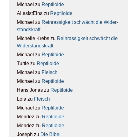
Michael
zu
Rep­ti­lo­ide
AllesIstEins
zu
Rep­ti­lo­ide
Michael
zu
Rein­ras­sig­keit schwächt die Wider­
stands­kraft
Michelle Krebs
zu
Rein­ras­sig­keit schwächt die
Wider­stands­kraft
Michael
zu
Rep­ti­lo­ide
Turtle
zu
Rep­ti­lo­ide
Michael
zu
Fleisch
Michael
zu
Rep­ti­lo­ide
Hans Jonas
zu
Rep­ti­lo­ide
Lola
zu
Fleisch
Michael
zu
Rep­ti­lo­ide
Mendez
zu
Rep­ti­lo­ide
Mendez
zu
Rep­ti­lo­ide
Joseph
zu
Die Bibel