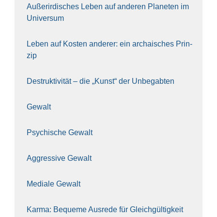
Außer­ir­di­sches Leben auf ande­ren Pla­ne­ten im
Uni­ver­sum
Leben auf Kos­ten ande­rer: ein archai­sches Prin­
zip
Destruk­ti­vi­tät – die „Kunst“ der Unbe­gab­ten
Gewalt
Psy­chi­sche Gewalt
Aggres­si­ve Gewalt
Media­le Gewalt
Kar­ma: Beque­me Aus­re­de für Gleich­gül­tig­keit