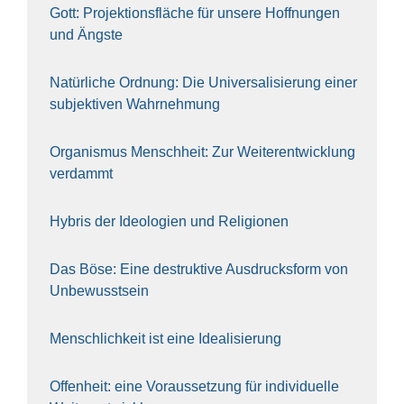
Gott: Pro­jek­ti­ons­flä­che für unse­re Hoff­nun­gen
und Ängs­te
Natür­li­che Ord­nung: Die Uni­ver­sa­li­sie­rung einer
sub­jek­ti­ven Wahr­neh­mung
Orga­nis­mus Mensch­heit: Zur Wei­ter­ent­wick­lung
ver­dammt
Hybris der Ideo­lo­gien und Reli­gio­nen
Das Böse: Eine destruk­ti­ve Aus­drucks­form von
Unbe­wusst­sein
Mensch­lich­keit ist eine Idea­li­sie­rung
Offen­heit: eine Vor­aus­set­zung für indi­vi­du­el­le