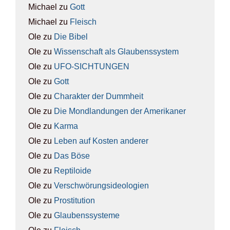
Michael
zu
Gott
Michael
zu
Fleisch
Ole
zu
Die Bibel
Ole
zu
Wis­sen­schaft als Glau­bens­sys­tem
Ole
zu
UFO-SICH­TUN­GEN
Ole
zu
Gott
Ole
zu
Cha­rak­ter der Dumm­heit
Ole
zu
Die Mond­lan­dun­gen der Ame­ri­ka­ner
Ole
zu
Kar­ma
Ole
zu
Leben auf Kos­ten ande­rer
Ole
zu
Das Böse
Ole
zu
Rep­ti­lo­ide
Ole
zu
Ver­schwö­rungs­ideo­lo­gien
Ole
zu
Pro­sti­tu­ti­on
Ole
zu
Glau­bens­sys­te­me