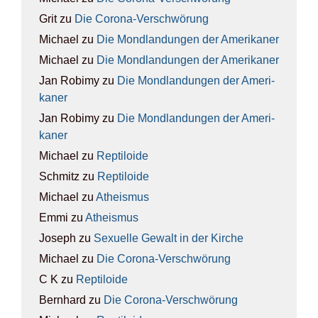
Grit
zu
Die Coro­na-Ver­schwö­rung
Michael
zu
Die Mond­lan­dun­gen der Ame­ri­ka­ner
Michael
zu
Die Mond­lan­dun­gen der Ame­ri­ka­ner
Jan Robimy
zu
Die Mond­lan­dun­gen der Ame­ri­
ka­ner
Jan Robimy
zu
Die Mond­lan­dun­gen der Ame­ri­
ka­ner
Michael
zu
Rep­ti­lo­ide
Schmitz
zu
Rep­ti­lo­ide
Michael
zu
Athe­is­mus
Emmi
zu
Athe­is­mus
Joseph
zu
Sexu­el­le Gewalt in der Kir­che
Michael
zu
Die Coro­na-Ver­schwö­rung
C K
zu
Rep­ti­lo­ide
Bernhard
zu
Die Coro­na-Ver­schwö­rung