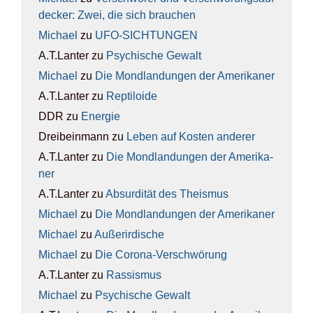
de­cker: Zwei, die sich brau­chen
Michael
zu
UFO-SICH­TUN­GEN
A.T.Lanter
zu
Psy­chi­sche Gewalt
Michael
zu
Die Mond­lan­dun­gen der Ame­ri­ka­ner
A.T.Lanter
zu
Rep­ti­lo­ide
DDR
zu
Ener­gie
Dreibeinmann
zu
Leben auf Kos­ten ande­rer
A.T.Lanter
zu
Die Mond­lan­dun­gen der Ame­ri­ka­
ner
A.T.Lanter
zu
Absur­di­tät des The­is­mus
Michael
zu
Die Mond­lan­dun­gen der Ame­ri­ka­ner
Michael
zu
Außer­ir­di­sche
Michael
zu
Die Coro­na-Ver­schwö­rung
A.T.Lanter
zu
Ras­sis­mus
Michael
zu
Psy­chi­sche Gewalt