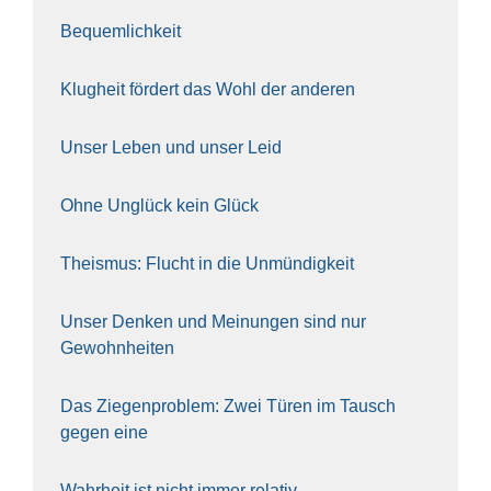
Bequem­lich­keit
Klug­heit för­dert das Wohl der ande­ren
Unser Leben und unser Leid
Ohne Unglück kein Glück
The­is­mus: Flucht in die Unmün­dig­keit
Unser Den­ken und Mei­nun­gen sind nur
Gewohn­hei­ten
Das Zie­gen­pro­blem: Zwei Türen im Tausch
gegen eine
Wahr­heit ist nicht immer rela­tiv