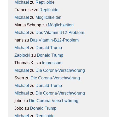
Michael
zu
Rep­ti­lo­ide
Francoise
zu
Rep­ti­lo­ide
Michael
zu
Mög­lich­kei­ten
Marita Schupp
zu
Mög­lich­kei­ten
Michael
zu
Das Vit­amin-B12-Pro­blem
hans
zu
Das Vit­amin-B12-Pro­blem
Michael
zu
Donald Trump
Zablocki
zu
Donald Trump
Thomas Kl.
zu
Impres­sum
Michael
zu
Die Coro­na-Ver­schwö­rung
Sven
zu
Die Coro­na-Ver­schwö­rung
Michael
zu
Donald Trump
Michael
zu
Die Coro­na-Ver­schwö­rung
jobo
zu
Die Coro­na-Ver­schwö­rung
Jobo
zu
Donald Trump
Michael
zu
Rep­ti­lo­ide