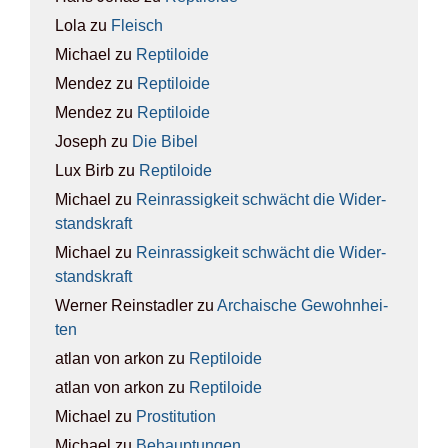
Lola
zu
Fleisch
Michael
zu
Rep­ti­lo­ide
Mendez
zu
Rep­ti­lo­ide
Mendez
zu
Rep­ti­lo­ide
Joseph
zu
Die Bibel
Lux Birb
zu
Rep­ti­lo­ide
Michael
zu
Rein­ras­sig­keit schwächt die Wider­
stands­kraft
Michael
zu
Rein­ras­sig­keit schwächt die Wider­
stands­kraft
Werner Reinstadler
zu
Archai­sche Gewohn­hei­
ten
atlan von arkon
zu
Rep­ti­lo­ide
atlan von arkon
zu
Rep­ti­lo­ide
Michael
zu
Pro­sti­tu­ti­on
Michael
zu
Behaup­tun­gen