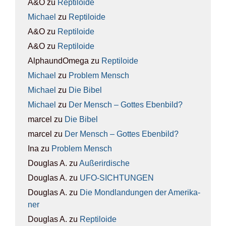
A&O
zu
Rep­ti­lo­ide
Michael
zu
Rep­ti­lo­ide
A&O
zu
Rep­ti­lo­ide
A&O
zu
Rep­ti­lo­ide
AlphaundOmega
zu
Rep­ti­lo­ide
Michael
zu
Pro­blem Mensch
Michael
zu
Die Bibel
Michael
zu
Der Mensch – Got­tes Eben­bild?
marcel
zu
Die Bibel
marcel
zu
Der Mensch – Got­tes Eben­bild?
Ina
zu
Pro­blem Mensch
Douglas A.
zu
Außer­ir­di­sche
Douglas A.
zu
UFO-SICH­TUN­GEN
Douglas A.
zu
Die Mond­lan­dun­gen der Ame­ri­ka­
ner
Douglas A.
zu
Rep­ti­lo­ide