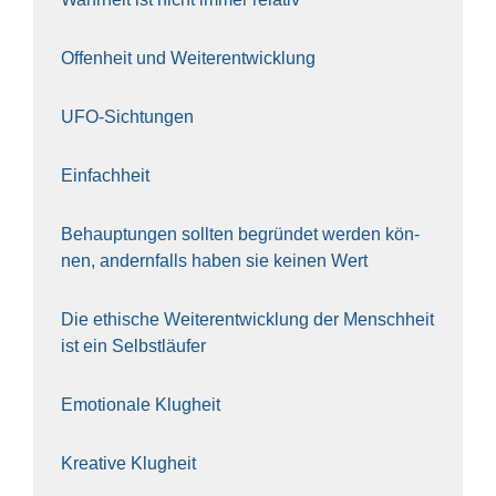
Offen­heit und Wei­ter­ent­wick­lung
UFO-Sich­tun­gen
Ein­fach­heit
Behaup­tun­gen soll­ten begrün­det wer­den kön­
nen, andern­falls haben sie kei­nen Wert
Die ethi­sche Wei­ter­ent­wick­lung der Mensch­heit
ist ein Selbst­läu­fer
Emo­tio­na­le Klug­heit
Krea­ti­ve Klug­heit