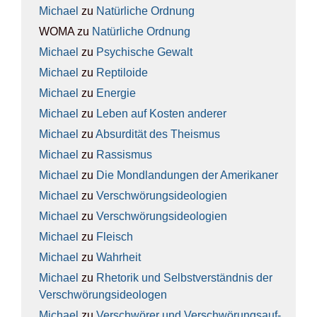
Michael
zu
Natür­li­che Ord­nung
WOMA
zu
Natür­li­che Ord­nung
Michael
zu
Psy­chi­sche Gewalt
Michael
zu
Rep­ti­lo­ide
Michael
zu
Ener­gie
Michael
zu
Leben auf Kos­ten ande­rer
Michael
zu
Absur­di­tät des The­is­mus
Michael
zu
Ras­sis­mus
Michael
zu
Die Mond­lan­dun­gen der Ame­ri­ka­ner
Michael
zu
Ver­schwö­rungs­ideo­lo­gien
Michael
zu
Ver­schwö­rungs­ideo­lo­gien
Michael
zu
Fleisch
Michael
zu
Wahr­heit
Michael
zu
Rhe­to­rik und Selbst­ver­ständ­nis der
Ver­schwö­rungs­ideo­lo­gen
Michael
zu
Ver­schwö­rer und Ver­schwö­rungs­auf­