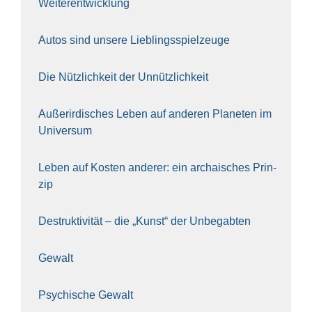
Wei­ter­ent­wick­lung
Autos sind unse­re Lieb­lings­spiel­zeu­ge
Die Nütz­lich­keit der Unnütz­lich­keit
Außer­ir­di­sches Leben auf ande­ren Pla­ne­ten im
Uni­ver­sum
Leben auf Kos­ten ande­rer: ein archai­sches Prin­
zip
Destruk­ti­vi­tät – die „Kunst“ der Unbe­gab­ten
Gewalt
Psy­chi­sche Gewalt