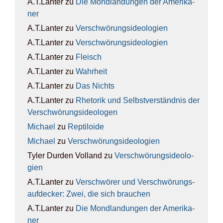
A.T.Lanter
zu
Die Mond­lan­dun­gen der Ame­ri­ka­
ner
A.T.Lanter
zu
Ver­schwö­rungs­ideo­lo­gien
A.T.Lanter
zu
Ver­schwö­rungs­ideo­lo­gien
A.T.Lanter
zu
Fleisch
A.T.Lanter
zu
Wahr­heit
A.T.Lanter
zu
Das Nichts
A.T.Lanter
zu
Rhe­to­rik und Selbst­ver­ständ­nis der
Ver­schwö­rungs­ideo­lo­gen
Michael
zu
Rep­ti­lo­ide
Michael
zu
Ver­schwö­rungs­ideo­lo­gien
Tyler Durden Volland
zu
Ver­schwö­rungs­ideo­lo­
gien
A.T.Lanter
zu
Ver­schwö­rer und Ver­schwö­rungs­
auf­de­cker: Zwei, die sich brau­chen
A.T.Lanter
zu
Die Mond­lan­dun­gen der Ame­ri­ka­
ner