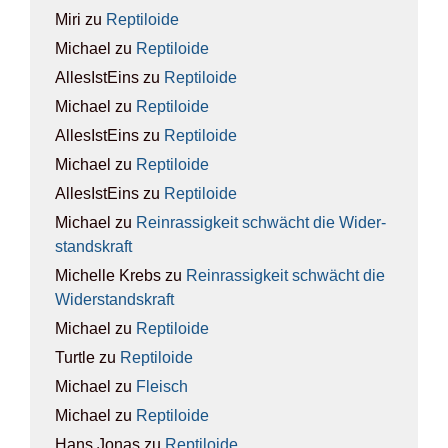
Miri
zu
Rep­ti­lo­ide
Michael
zu
Rep­ti­lo­ide
AllesIstEins
zu
Rep­ti­lo­ide
Michael
zu
Rep­ti­lo­ide
AllesIstEins
zu
Rep­ti­lo­ide
Michael
zu
Rep­ti­lo­ide
AllesIstEins
zu
Rep­ti­lo­ide
Michael
zu
Rein­ras­sig­keit schwächt die Wider­
stands­kraft
Michelle Krebs
zu
Rein­ras­sig­keit schwächt die
Wider­stands­kraft
Michael
zu
Rep­ti­lo­ide
Turtle
zu
Rep­ti­lo­ide
Michael
zu
Fleisch
Michael
zu
Rep­ti­lo­ide
Hans Jonas
zu
Rep­ti­lo­ide