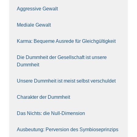
Aggres­si­ve Gewalt
Media­le Gewalt
Kar­ma: Beque­me Aus­re­de für Gleich­gül­tig­keit
Die Dumm­heit der Gesell­schaft ist unse­re
Dumm­heit
Unse­re Dumm­heit ist meist selbst ver­schul­det
Cha­rak­ter der Dumm­heit
Das Nichts: die Null-Dimen­si­on
Aus­beu­tung: Per­ver­si­on des Sym­bio­se­prin­zips