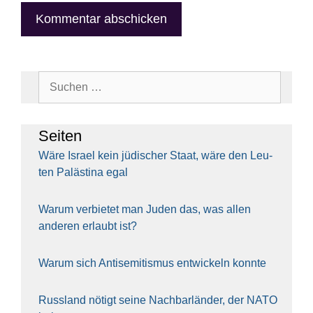
Suchen
nach:
Sei­ten
Wäre Isra­el kein jüdi­scher Staat, wäre den Leu­
ten Paläs­ti­na egal
War­um ver­bie­tet man Juden das, was allen
ande­ren erlaubt ist?
War­um sich Anti­se­mi­tis­mus ent­wi­ckeln konn­te
Russ­land nötigt sei­ne Nach­bar­län­der, der NATO