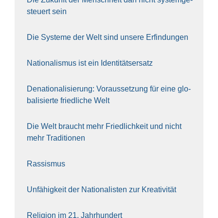
steu­ert sein
Die Sys­te­me der Welt sind unse­re Erfin­dun­gen
Natio­na­lis­mus ist ein Iden­ti­täts­er­satz
Dena­tio­na­li­sie­rung: Vor­aus­set­zung für eine glo­
ba­li­sier­te fried­li­che Welt
Die Welt braucht mehr Fried­lich­keit und nicht
mehr Tra­di­tio­nen
Ras­sis­mus
Unfä­hig­keit der Natio­na­lis­ten zur Krea­ti­vi­tät
Reli­gi­on im 21. Jahr­hun­dert