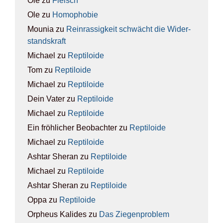
Ole
zu
Fleisch
Ole
zu
Homo­pho­bie
Mounia
zu
Rein­ras­sig­keit schwächt die Wider­
stands­kraft
Michael
zu
Rep­ti­lo­ide
Tom
zu
Rep­ti­lo­ide
Michael
zu
Rep­ti­lo­ide
Dein Vater
zu
Rep­ti­lo­ide
Michael
zu
Rep­ti­lo­ide
Ein fröhlicher Beobachter
zu
Rep­ti­lo­ide
Michael
zu
Rep­ti­lo­ide
Ashtar Sheran
zu
Rep­ti­lo­ide
Michael
zu
Rep­ti­lo­ide
Ashtar Sheran
zu
Rep­ti­lo­ide
Oppa
zu
Rep­ti­lo­ide
Orpheus Kalides
zu
Das Zie­gen­pro­blem