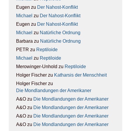
Eugen
zu
Der Nah­ost-Kon­flikt
Michael
zu
Der Nah­ost-Kon­flikt
Eugen
zu
Der Nah­ost-Kon­flikt
Michael
zu
Natür­li­che Ord­nung
Barbara
zu
Natür­li­che Ord­nung
PETR
zu
Rep­ti­lo­ide
Michael
zu
Rep­ti­lo­ide
Merowinger-Unhold
zu
Rep­ti­lo­ide
Holger Fischer
zu
Kathar­sis der Mensch­heit
Holger Fischer
zu
Die Mond­lan­dun­gen der Ame­ri­ka­ner
A&O
zu
Die Mond­lan­dun­gen der Ame­ri­ka­ner
A&O
zu
Die Mond­lan­dun­gen der Ame­ri­ka­ner
A&O
zu
Die Mond­lan­dun­gen der Ame­ri­ka­ner
A&O
zu
Die Mond­lan­dun­gen der Ame­ri­ka­ner