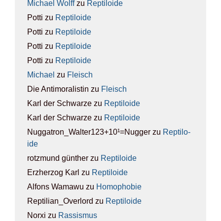
Michael Wolff
zu
Rep­ti­lo­ide
Potti
zu
Rep­ti­lo­ide
Potti
zu
Rep­ti­lo­ide
Potti
zu
Rep­ti­lo­ide
Potti
zu
Rep­ti­lo­ide
Michael
zu
Fleisch
Die Antimoralistin
zu
Fleisch
Karl der Schwarze
zu
Rep­ti­lo­ide
Karl der Schwarze
zu
Rep­ti­lo­ide
Nuggatron_Walter123+10¹=Nugger
zu
Rep­ti­lo­
ide
rotzmund günther
zu
Rep­ti­lo­ide
Erzherzog Karl
zu
Rep­ti­lo­ide
Alfons Wamawu
zu
Homo­pho­bie
Reptilian_Overlord
zu
Rep­ti­lo­ide
Norxi
zu
Ras­sis­mus