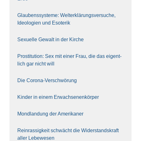
Glau­bens­sys­te­me: Welt­erklä­rungs­ver­su­che,
Ideo­lo­gien und Eso­te­rik
Sexu­el­le Gewalt in der Kir­che
Pro­sti­tu­ti­on: Sex mit einer Frau, die das eigent­
lich gar nicht will
Die Coro­na-Ver­schwö­rung
Kin­der in einem Erwach­se­nen­kör­per
Mond­lan­dung der Ame­ri­ka­ner
Rein­ras­sig­keit schwächt die Wider­stands­kraft
aller Lebe­we­sen