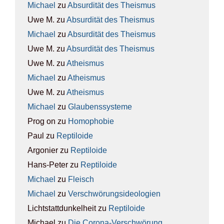
Michael
zu
Absur­di­tät des The­is­mus
Uwe M.
zu
Absur­di­tät des The­is­mus
Michael
zu
Absur­di­tät des The­is­mus
Uwe M.
zu
Absur­di­tät des The­is­mus
Uwe M.
zu
Athe­is­mus
Michael
zu
Athe­is­mus
Uwe M.
zu
Athe­is­mus
Michael
zu
Glau­bens­sys­te­me
Prog on
zu
Homo­pho­bie
Paul
zu
Rep­ti­lo­ide
Argonier
zu
Rep­ti­lo­ide
Hans-Peter
zu
Rep­ti­lo­ide
Michael
zu
Fleisch
Michael
zu
Ver­schwö­rungs­ideo­lo­gien
Lichtstattdunkelheit
zu
Rep­ti­lo­ide
Michael
zu
Die Coro­na-Ver­schwö­rung