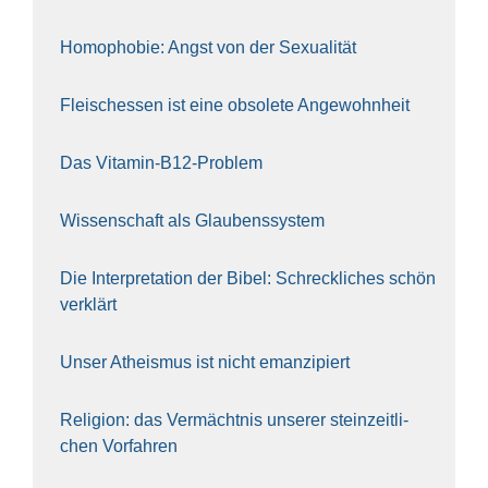
Homo­pho­bie: Angst von der Sexua­li­tät
Fleisch­essen ist eine obso­le­te An‍ge‍wohn‍heit
Das Vit­amin-B12-Pro­blem
Wis­sen­schaft als Glau­bens­sys­tem
Die Inter­pre­ta­ti­on der Bibel: Schreck­li­ches schön
ver­klärt
Unser Athe­is­mus ist nicht eman­zi­piert
Reli­gi­on: das Ver­mächt­nis unse­rer stein­zeit­li­
chen Vor­fah­ren