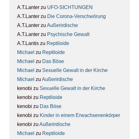
A.T.Lanter
zu
UFO-SICH­TUN­GEN
A.T.Lanter
zu
Die Coro­na-Ver­schwö­rung
A.T.Lanter
zu
Außer­ir­di­sche
A.T.Lanter
zu
Psy­chi­sche Gewalt
A.T.Lantis
zu
Rep­ti­lo­ide
Michael
zu
Rep­ti­lo­ide
Michael
zu
Das Böse
Michael
zu
Sexu­el­le Gewalt in der Kir­che
Michael
zu
Außer­ir­di­sche
kenobi
zu
Sexu­el­le Gewalt in der Kir­che
kenobi
zu
Rep­ti­lo­ide
kenobi
zu
Das Böse
kenobi
zu
Kin­der in einem Erwach­se­nen­kör­per
kenobi
zu
Außer­ir­di­sche
Michael
zu
Rep­ti­lo­ide