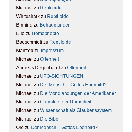
Michael
zu
Rep­ti­lo­ide
Whiteshark
zu
Rep­ti­lo­ide
Binning
zu
Behaup­tun­gen
Ello
zu
Homo­pho­bie
Badschmidti
zu
Rep­ti­lo­ide
Manfred
zu
Impres­sum
Michael
zu
Offen­heit
Andreas Degenhardt
zu
Offen­heit
Michael
zu
UFO-SICH­TUN­GEN
Michael
zu
Der Mensch – Got­tes Eben­bild?
Michael
zu
Die Mond­lan­dun­gen der Ame­ri­ka­ner
Michael
zu
Cha­rak­ter der Dumm­heit
Michael
zu
Wis­sen­schaft als Glau­bens­sys­tem
Michael
zu
Die Bibel
Ole
zu
Der Mensch – Got­tes Eben­bild?