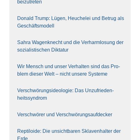
bei­zu­tre­ten
Donald Trump: Lügen, Heu­che­lei und Betrug als
Geschäfts­mo­dell
Sahra Wagen­knecht und die Ver­harm­lo­sung der
sozia­lis­ti­schen Dik­ta­tur
Wir Mensch und unser Ver­hal­ten sind das Pro­
blem die­ser Welt – nicht unse­re Sys‍te‍me
Ver­schwö­rungs­ideo­lo­gie: Das Unzufrieden­
heitssyndrom
Ver­schwö­rer und Verschwörungs­aufdecker
Rep­ti­lo­ide: Die unsicht­ba­ren Skla­ven­hal­ter der
Erde