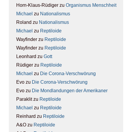
Horn-Klaus-Rüdiger
zu
Orga­nis­mus Mensch­heit
Michael
zu
Natio­na­lis­mus
Roland
zu
Natio­na­lis­mus
Michael
zu
Rep­ti­lo­ide
Wayfinder
zu
Rep­ti­lo­ide
Wayfinder
zu
Rep­ti­lo­ide
Leonhard
zu
Gott
Rüdiger
zu
Rep­ti­lo­ide
Michael
zu
Die Coro­na-Ver­schwö­rung
Evo
zu
Die Coro­na-Ver­schwö­rung
Evo
zu
Die Mond­lan­dun­gen der Ame­ri­ka­ner
Paraklit
zu
Rep­ti­lo­ide
Michael
zu
Rep­ti­lo­ide
Reinhard
zu
Rep­ti­lo­ide
A&O
zu
Rep­ti­lo­ide