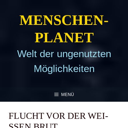
Zum
Inhalt
MEN­SCHEN­
springen
PLA­NET
Welt der ungenutzten
Möglichkeiten
MENÜ
FLUCHT VOR DER WEI­
SSEN BRUT