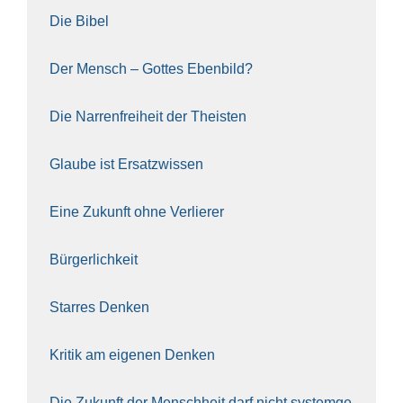
Die Bibel
Der Mensch – Got­tes Eben­bild?
Die Nar­ren­frei­heit der The­is­ten
Glau­be ist Ersatz­wis­sen
Eine Zukunft ohne Ver­lie­rer
Bür­ger­lich­keit
Star­res Den­ken
Kri­tik am eige­nen Den­ken
Die Zukunft der Mensch­heit darf nicht sys­tem­ge­