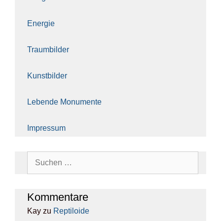
Ener­gie
Traum­bil­der
Kunst­bil­der
Leben­de Monu­men­te
Impres­sum
Suchen
nach:
Kom­men­ta­re
Kay
zu
Rep­ti­lo­ide