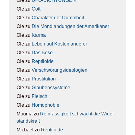
Ole
zu
UFO-SICH­TUN­GEN
Ole
zu
Gott
Ole
zu
Cha­rak­ter der Dumm­heit
Ole
zu
Die Mond­lan­dun­gen der Ame­ri­ka­ner
Ole
zu
Kar­ma
Ole
zu
Leben auf Kos­ten ande­rer
Ole
zu
Das Böse
Ole
zu
Rep­ti­lo­ide
Ole
zu
Ver­schwö­rungs­ideo­lo­gien
Ole
zu
Pro­sti­tu­ti­on
Ole
zu
Glau­bens­sys­te­me
Ole
zu
Fleisch
Ole
zu
Homo­pho­bie
Mounia
zu
Rein­ras­sig­keit schwächt die Wider­
stands­kraft
Michael
zu
Rep­ti­lo­ide