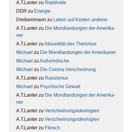
A.T.Lanter
zu
Rep­ti­lo­ide
DDR
zu
Ener­gie
Dreibeinmann
zu
Leben auf Kos­ten ande­rer
A.T.Lanter
zu
Die Mond­lan­dun­gen der Ame­ri­ka­
ner
A.T.Lanter
zu
Absur­di­tät des The­is­mus
Michael
zu
Die Mond­lan­dun­gen der Ame­ri­ka­ner
Michael
zu
Außer­ir­di­sche
Michael
zu
Die Coro­na-Ver­schwö­rung
A.T.Lanter
zu
Ras­sis­mus
Michael
zu
Psy­chi­sche Gewalt
A.T.Lanter
zu
Die Mond­lan­dun­gen der Ame­ri­ka­
ner
A.T.Lanter
zu
Ver­schwö­rungs­ideo­lo­gien
A.T.Lanter
zu
Ver­schwö­rungs­ideo­lo­gien
A.T.Lanter
zu
Fleisch