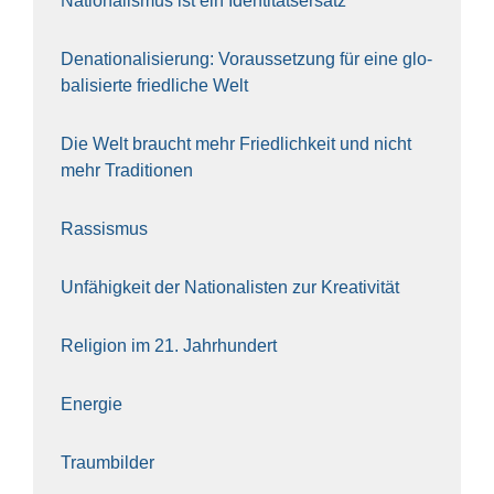
Natio­na­lis­mus ist ein Iden­ti­täts­er­satz
Dena­tio­na­li­sie­rung: Vor­aus­set­zung für eine glo­
ba­li­sier­te fried­li­che Welt
Die Welt braucht mehr Fried­lich­keit und nicht
mehr Tra­di­tio­nen
Ras­sis­mus
Unfä­hig­keit der Natio­na­lis­ten zur Krea­ti­vi­tät
Reli­gi­on im 21. Jahr­hun­dert
Ener­gie
Traum­bil­der