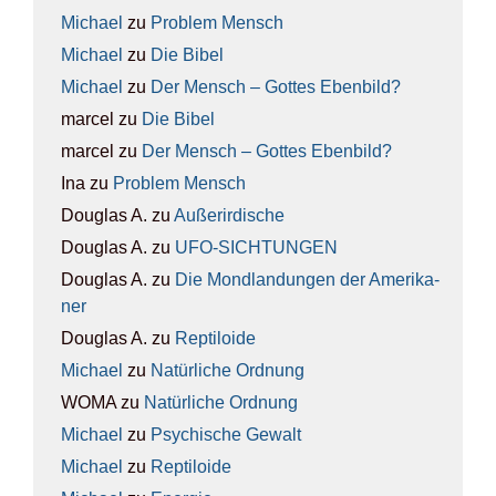
Michael
zu
Pro­blem Mensch
Michael
zu
Die Bibel
Michael
zu
Der Mensch – Got­tes Eben­bild?
marcel
zu
Die Bibel
marcel
zu
Der Mensch – Got­tes Eben­bild?
Ina
zu
Pro­blem Mensch
Douglas A.
zu
Außer­ir­di­sche
Douglas A.
zu
UFO-SICH­TUN­GEN
Douglas A.
zu
Die Mond­lan­dun­gen der Ame­ri­ka­
ner
Douglas A.
zu
Rep­ti­lo­ide
Michael
zu
Natür­li­che Ord­nung
WOMA
zu
Natür­li­che Ord­nung
Michael
zu
Psy­chi­sche Gewalt
Michael
zu
Rep­ti­lo­ide