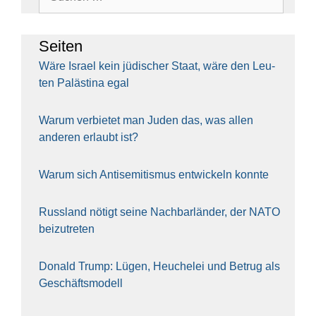
nach:
Sei­ten
Wäre Isra­el kein jüdi­scher Staat, wäre den Leu­
ten Paläs­ti­na egal
War­um ver­bie­tet man Juden das, was allen
ande­ren erlaubt ist?
War­um sich Anti­se­mi­tis­mus ent­wi­ckeln konn­te
Russ­land nötigt sei­ne Nach­bar­län­der, der NATO
bei­zu­tre­ten
Donald Trump: Lügen, Heu­che­lei und Betrug als
Geschäfts­mo­dell