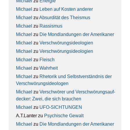
Michael
zu
Ener­gie
Michael
zu
Leben auf Kos­ten ande­rer
Michael
zu
Absur­di­tät des The­is­mus
Michael
zu
Ras­sis­mus
Michael
zu
Die Mond­lan­dun­gen der Ame­ri­ka­ner
Michael
zu
Ver­schwö­rungs­ideo­lo­gien
Michael
zu
Ver­schwö­rungs­ideo­lo­gien
Michael
zu
Fleisch
Michael
zu
Wahr­heit
Michael
zu
Rhe­to­rik und Selbst­ver­ständ­nis der
Ver­schwö­rungs­ideo­lo­gen
Michael
zu
Ver­schwö­rer und Ver­schwö­rungs­auf­
de­cker: Zwei, die sich brau­chen
Michael
zu
UFO-SICH­TUN­GEN
A.T.Lanter
zu
Psy­chi­sche Gewalt
Michael
zu
Die Mond­lan­dun­gen der Ame­ri­ka­ner