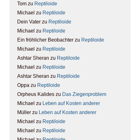
Tom
zu
Rep­ti­lo­ide
Michael
zu
Rep­ti­lo­ide
Dein Vater
zu
Rep­ti­lo­ide
Michael
zu
Rep­ti­lo­ide
Ein fröhlicher Beobachter
zu
Rep­ti­lo­ide
Michael
zu
Rep­ti­lo­ide
Ashtar Sheran
zu
Rep­ti­lo­ide
Michael
zu
Rep­ti­lo­ide
Ashtar Sheran
zu
Rep­ti­lo­ide
Oppa
zu
Rep­ti­lo­ide
Orpheus Kalides
zu
Das Zie­gen­pro­blem
Michael
zu
Leben auf Kos­ten ande­rer
Müller
zu
Leben auf Kos­ten ande­rer
Michael
zu
Rep­ti­lo­ide
Michael
zu
Rep­ti­lo­ide
Michael
zu
Rep­ti­lo­ide