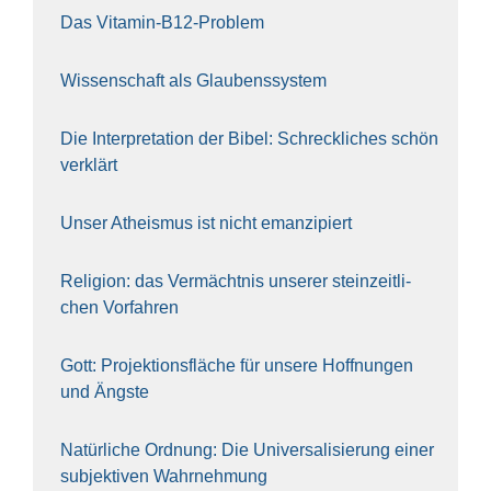
Das Vit­amin-B12-Pro­blem
Wis­sen­schaft als Glau­bens­sys­tem
Die Inter­pre­ta­ti­on der Bibel: Schreck­li­ches schön
ver­klärt
Unser Athe­is­mus ist nicht eman­zi­piert
Reli­gi­on: das Ver­mächt­nis unse­rer stein­zeit­li­
chen Vor­fah­ren
Gott: Pro­jek­ti­ons­flä­che für unse­re Hoff­nun­gen
und Ängs­te
Natür­li­che Ord­nung: Die Uni­ver­sa­li­sie­rung einer
sub­jek­ti­ven Wahr­neh­mung