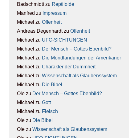
Badschmidti
zu
Rep­ti­lo­ide
Manfred
zu
Impres­sum
Michael
zu
Offen­heit
Andreas Degenhardt
zu
Offen­heit
Michael
zu
UFO-SICH­TUN­GEN
Michael
zu
Der Mensch – Got­tes Eben­bild?
Michael
zu
Die Mond­lan­dun­gen der Ame­ri­ka­ner
Michael
zu
Cha­rak­ter der Dumm­heit
Michael
zu
Wis­sen­schaft als Glau­bens­sys­tem
Michael
zu
Die Bibel
Ole
zu
Der Mensch – Got­tes Eben­bild?
Michael
zu
Gott
Michael
zu
Fleisch
Ole
zu
Die Bibel
Ole
zu
Wis­sen­schaft als Glau­bens­sys­tem