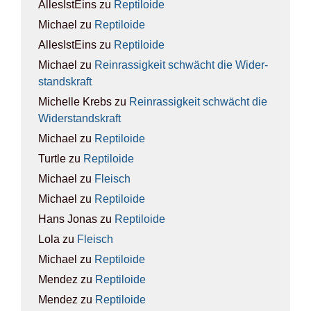
AllesIstEins
zu
Rep­ti­lo­ide
Michael
zu
Rep­ti­lo­ide
AllesIstEins
zu
Rep­ti­lo­ide
Michael
zu
Rein­ras­sig­keit schwächt die Wider­
stands­kraft
Michelle Krebs
zu
Rein­ras­sig­keit schwächt die
Wider­stands­kraft
Michael
zu
Rep­ti­lo­ide
Turtle
zu
Rep­ti­lo­ide
Michael
zu
Fleisch
Michael
zu
Rep­ti­lo­ide
Hans Jonas
zu
Rep­ti­lo­ide
Lola
zu
Fleisch
Michael
zu
Rep­ti­lo­ide
Mendez
zu
Rep­ti­lo­ide
Mendez
zu
Rep­ti­lo­ide