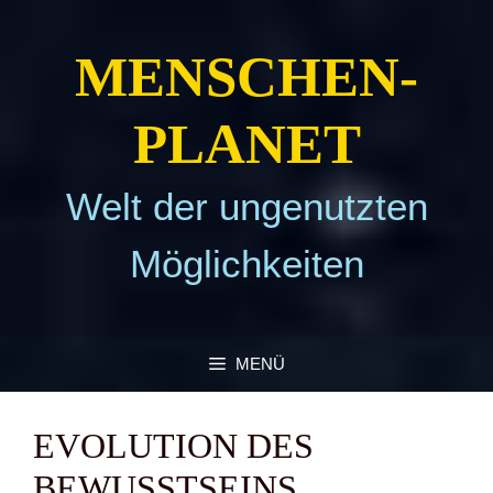
Zum
Inhalt
MEN­SCHEN­
springen
PLA­NET
Welt der ungenutzten
Möglichkeiten
MENÜ
EVO­LU­TI­ON DES
BEWUSST­SEINS