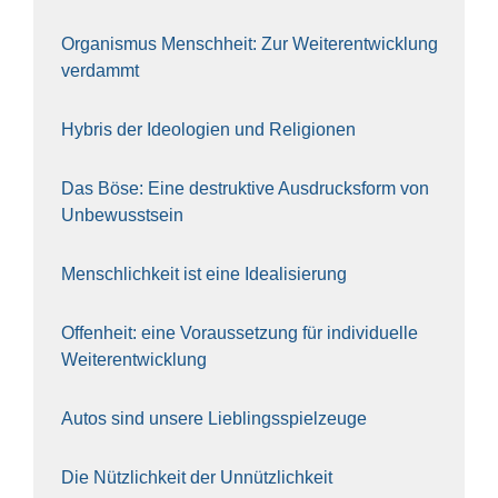
Orga­nis­mus Mensch­heit: Zur Wei­ter­ent­wick­lung
ver­dammt
Hybris der Ideo­lo­gien und Reli­gio­nen
Das Böse: Eine destruk­ti­ve Aus­drucks­form von
Unbe­wusst­sein
Mensch­lich­keit ist eine Idea­li­sie­rung
Offen­heit: eine Vor­aus­set­zung für indi­vi­du­el­le
Wei­ter­ent­wick­lung
Autos sind unse­re Lieb­lings­spiel­zeu­ge
Die Nütz­lich­keit der Unnütz­lich­keit