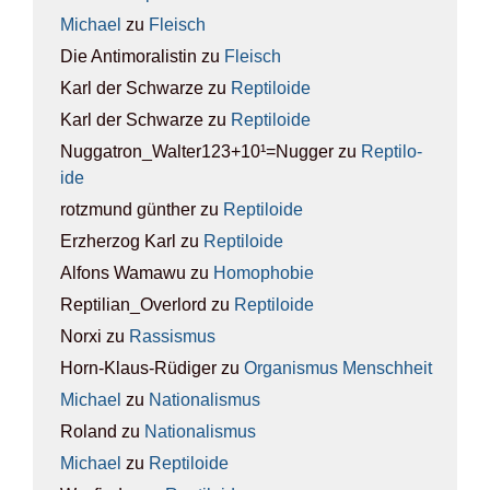
Michael
zu
Fleisch
Die Antimoralistin
zu
Fleisch
Karl der Schwarze
zu
Rep­ti­lo­ide
Karl der Schwarze
zu
Rep­ti­lo­ide
Nuggatron_Walter123+10¹=Nugger
zu
Rep­ti­lo­
ide
rotzmund günther
zu
Rep­ti­lo­ide
Erzherzog Karl
zu
Rep­ti­lo­ide
Alfons Wamawu
zu
Homo­pho­bie
Reptilian_Overlord
zu
Rep­ti­lo­ide
Norxi
zu
Ras­sis­mus
Horn-Klaus-Rüdiger
zu
Orga­nis­mus Mensch­heit
Michael
zu
Natio­na­lis­mus
Roland
zu
Natio­na­lis­mus
Michael
zu
Rep­ti­lo­ide