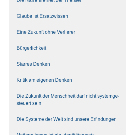
Die Nar­ren­frei­heit der The­is­ten
Glau­be ist Ersatz­wis­sen
Eine Zukunft ohne Ver­lie­rer
Bür­ger­lich­keit
Star­res Den­ken
Kri­tik am eige­nen Den­ken
Die Zukunft der Mensch­heit darf nicht sys­tem­ge­
steu­ert sein
Die Sys­te­me der Welt sind unse­re Erfin­dun­gen