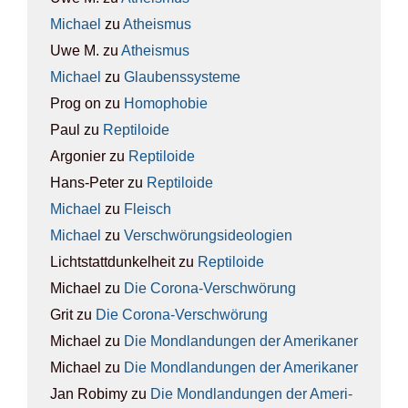
Michael
zu
Athe­is­mus
Uwe M.
zu
Athe­is­mus
Michael
zu
Glau­bens­sys­te­me
Prog on
zu
Homo­pho­bie
Paul
zu
Rep­ti­lo­ide
Argonier
zu
Rep­ti­lo­ide
Hans-Peter
zu
Rep­ti­lo­ide
Michael
zu
Fleisch
Michael
zu
Ver­schwö­rungs­ideo­lo­gien
Lichtstattdunkelheit
zu
Rep­ti­lo­ide
Michael
zu
Die Coro­na-Ver­schwö­rung
Grit
zu
Die Coro­na-Ver­schwö­rung
Michael
zu
Die Mond­lan­dun­gen der Ame­ri­ka­ner
Michael
zu
Die Mond­lan­dun­gen der Ame­ri­ka­ner
Jan Robimy
zu
Die Mond­lan­dun­gen der Ame­ri­