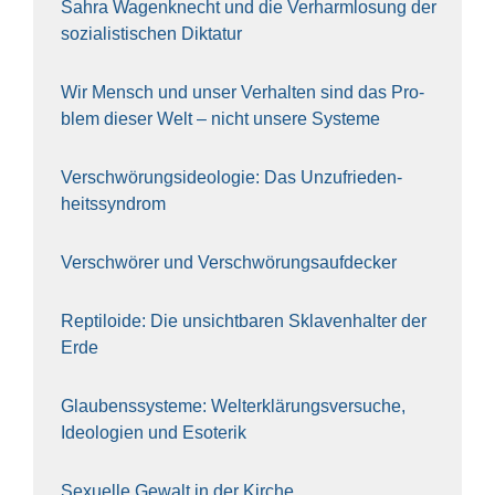
Sahra Wagen­knecht und die Ver­harm­lo­sung der
sozia­lis­ti­schen Dik­ta­tur
Wir Mensch und unser Ver­hal­ten sind das Pro­
blem die­ser Welt – nicht unse­re Sys‍te‍me
Ver­schwö­rungs­ideo­lo­gie: Das Unzufrieden­
heitssyndrom
Ver­schwö­rer und Verschwörungs­aufdecker
Rep­ti­lo­ide: Die unsicht­ba­ren Skla­ven­hal­ter der
Erde
Glau­bens­sys­te­me: Welt­erklä­rungs­ver­su­che,
Ideo­lo­gien und Eso­te­rik
Sexu­el­le Gewalt in der Kir­che