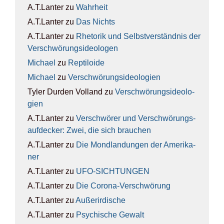
A.T.Lanter
zu
Wahr­heit
A.T.Lanter
zu
Das Nichts
A.T.Lanter
zu
Rhe­to­rik und Selbst­ver­ständ­nis der
Ver­schwö­rungs­ideo­lo­gen
Michael
zu
Rep­ti­lo­ide
Michael
zu
Ver­schwö­rungs­ideo­lo­gien
Tyler Durden Volland
zu
Ver­schwö­rungs­ideo­lo­
gien
A.T.Lanter
zu
Ver­schwö­rer und Ver­schwö­rungs­
auf­de­cker: Zwei, die sich brau­chen
A.T.Lanter
zu
Die Mond­lan­dun­gen der Ame­ri­ka­
ner
A.T.Lanter
zu
UFO-SICH­TUN­GEN
A.T.Lanter
zu
Die Coro­na-Ver­schwö­rung
A.T.Lanter
zu
Außer­ir­di­sche
A.T.Lanter
zu
Psy­chi­sche Gewalt