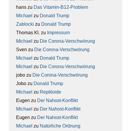
hans
zu
Das Vit­amin-B12-Pro­blem
Michael
zu
Donald Trump
Zablocki
zu
Donald Trump
Thomas Kl.
zu
Impres­sum
Michael
zu
Die Coro­na-Ver­schwö­rung
Sven
zu
Die Coro­na-Ver­schwö­rung
Michael
zu
Donald Trump
Michael
zu
Die Coro­na-Ver­schwö­rung
jobo
zu
Die Coro­na-Ver­schwö­rung
Jobo
zu
Donald Trump
Michael
zu
Rep­ti­lo­ide
Eugen
zu
Der Nah­ost-Kon­flikt
Michael
zu
Der Nah­ost-Kon­flikt
Eugen
zu
Der Nah­ost-Kon­flikt
Michael
zu
Natür­li­che Ord­nung