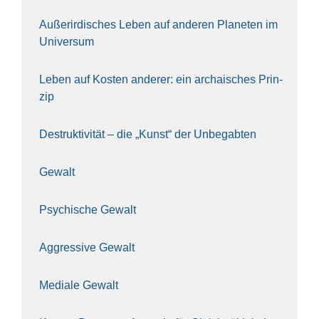
Außer­ir­di­sches Leben auf ande­ren Pla­ne­ten im
Uni­ver­sum
Leben auf Kos­ten ande­rer: ein archai­sches Prin­
zip
Destruk­ti­vi­tät – die „Kunst“ der Unbe­gab­ten
Gewalt
Psy­chi­sche Gewalt
Aggres­si­ve Gewalt
Media­le Gewalt