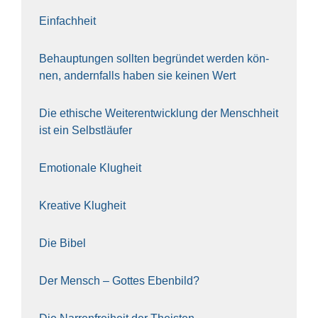
Ein­fach­heit
Behaup­tun­gen soll­ten begrün­det wer­den kön­
nen, andern­falls haben sie kei­nen Wert
Die ethi­sche Wei­ter­ent­wick­lung der Mensch­heit
ist ein Selbst­läu­fer
Emo­tio­na­le Klug­heit
Krea­ti­ve Klug­heit
Die Bibel
Der Mensch – Got­tes Eben­bild?