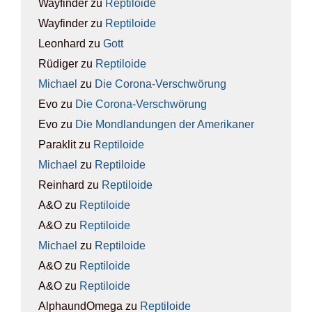
Wayfinder
zu
Rep­ti­lo­ide
Wayfinder
zu
Rep­ti­lo­ide
Leonhard
zu
Gott
Rüdiger
zu
Rep­ti­lo­ide
Michael
zu
Die Coro­na-Ver­schwö­rung
Evo
zu
Die Coro­na-Ver­schwö­rung
Evo
zu
Die Mond­lan­dun­gen der Ame­ri­ka­ner
Paraklit
zu
Rep­ti­lo­ide
Michael
zu
Rep­ti­lo­ide
Reinhard
zu
Rep­ti­lo­ide
A&O
zu
Rep­ti­lo­ide
A&O
zu
Rep­ti­lo­ide
Michael
zu
Rep­ti­lo­ide
A&O
zu
Rep­ti­lo­ide
A&O
zu
Rep­ti­lo­ide
AlphaundOmega
zu
Rep­ti­lo­ide