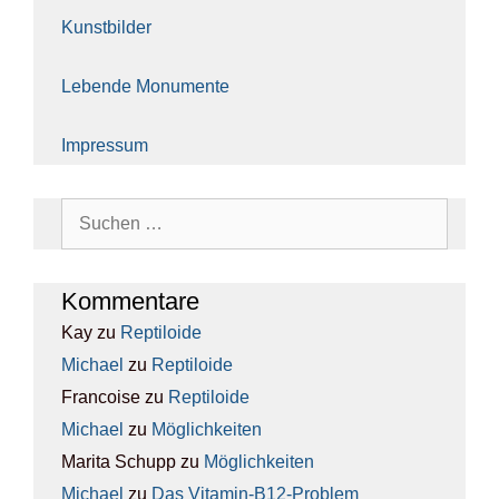
Kunst­bil­der
Leben­de Monu­men­te
Impres­sum
Suchen
nach:
Kom­men­ta­re
Kay
zu
Rep­ti­lo­ide
Michael
zu
Rep­ti­lo­ide
Francoise
zu
Rep­ti­lo­ide
Michael
zu
Mög­lich­kei­ten
Marita Schupp
zu
Mög­lich­kei­ten
Michael
zu
Das Vit­amin-B12-Pro­blem