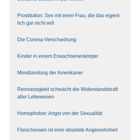
Pro­sti­tu­ti­on: Sex mit einer Frau, die das eigent­
lich gar nicht will
Die Coro­na-Ver­schwö­rung
Kin­der in einem Erwach­se­nen­kör­per
Mond­lan­dung der Ame­ri­ka­ner
Rein­ras­sig­keit schwächt die Wider­stands­kraft
aller Lebe­we­sen
Homo­pho­bie: Angst von der Sexua­li­tät
Fleisch­essen ist eine obso­le­te An‍ge‍wohn‍heit