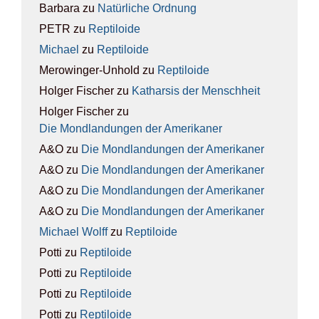
Barbara
zu
Natür­li­che Ord­nung
PETR
zu
Rep­ti­lo­ide
Michael
zu
Rep­ti­lo­ide
Merowinger-Unhold
zu
Rep­ti­lo­ide
Holger Fischer
zu
Kathar­sis der Mensch­heit
Holger Fischer
zu
Die Mond­lan­dun­gen der Ame­ri­ka­ner
A&O
zu
Die Mond­lan­dun­gen der Ame­ri­ka­ner
A&O
zu
Die Mond­lan­dun­gen der Ame­ri­ka­ner
A&O
zu
Die Mond­lan­dun­gen der Ame­ri­ka­ner
A&O
zu
Die Mond­lan­dun­gen der Ame­ri­ka­ner
Michael Wolff
zu
Rep­ti­lo­ide
Potti
zu
Rep­ti­lo­ide
Potti
zu
Rep­ti­lo­ide
Potti
zu
Rep­ti­lo­ide
Potti
zu
Rep­ti­lo­ide