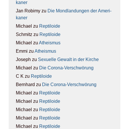
ka­ner
Jan Robimy
zu
Die Mond­lan­dun­gen der Ame­ri­
ka­ner
Michael
zu
Rep­ti­lo­ide
Schmitz
zu
Rep­ti­lo­ide
Michael
zu
Athe­is­mus
Emmi
zu
Athe­is­mus
Joseph
zu
Sexu­el­le Gewalt in der Kir­che
Michael
zu
Die Coro­na-Ver­schwö­rung
C K
zu
Rep­ti­lo­ide
Bernhard
zu
Die Coro­na-Ver­schwö­rung
Michael
zu
Rep­ti­lo­ide
Michael
zu
Rep­ti­lo­ide
Michael
zu
Rep­ti­lo­ide
Michael
zu
Rep­ti­lo­ide
Michael
zu
Rep­ti­lo­ide