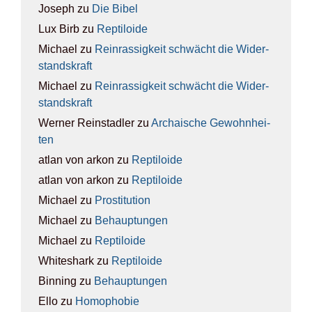
Joseph
zu
Die Bibel
Lux Birb
zu
Rep­ti­lo­ide
Michael
zu
Rein­ras­sig­keit schwächt die Wider­
stands­kraft
Michael
zu
Rein­ras­sig­keit schwächt die Wider­
stands­kraft
Werner Reinstadler
zu
Archai­sche Gewohn­hei­
ten
atlan von arkon
zu
Rep­ti­lo­ide
atlan von arkon
zu
Rep­ti­lo­ide
Michael
zu
Pro­sti­tu­ti­on
Michael
zu
Behaup­tun­gen
Michael
zu
Rep­ti­lo­ide
Whiteshark
zu
Rep­ti­lo­ide
Binning
zu
Behaup­tun­gen
Ello
zu
Homo­pho­bie