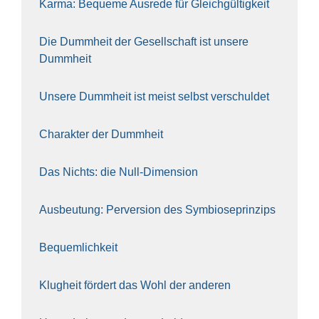
Kar­ma: Beque­me Aus­re­de für Gleich­gül­tig­keit
Die Dumm­heit der Gesell­schaft ist unse­re
Dumm­heit
Unse­re Dumm­heit ist meist selbst ver­schul­det
Cha­rak­ter der Dumm­heit
Das Nichts: die Null-Dimen­si­on
Aus­beu­tung: Per­ver­si­on des Sym­bio­se­prin­zips
Bequem­lich­keit
Klug­heit för­dert das Wohl der ande­ren