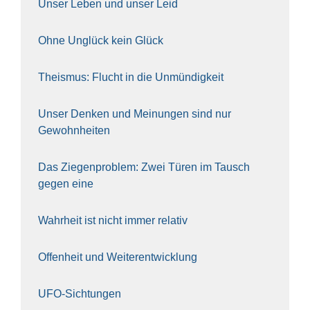
Unser Leben und unser Leid
Ohne Unglück kein Glück
The­is­mus: Flucht in die Unmün­dig­keit
Unser Den­ken und Mei­nun­gen sind nur
Gewohn­hei­ten
Das Zie­gen­pro­blem: Zwei Türen im Tausch
gegen eine
Wahr­heit ist nicht immer rela­tiv
Offen­heit und Wei­ter­ent­wick­lung
UFO-Sich­tun­gen