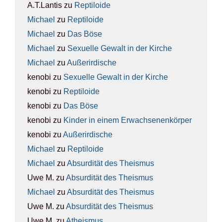
A.T.Lantis
zu
Rep­ti­lo­ide
Michael
zu
Rep­ti­lo­ide
Michael
zu
Das Böse
Michael
zu
Sexu­el­le Gewalt in der Kir­che
Michael
zu
Außer­ir­di­sche
kenobi
zu
Sexu­el­le Gewalt in der Kir­che
kenobi
zu
Rep­ti­lo­ide
kenobi
zu
Das Böse
kenobi
zu
Kin­der in einem Erwach­se­nen­kör­per
kenobi
zu
Außer­ir­di­sche
Michael
zu
Rep­ti­lo­ide
Michael
zu
Absur­di­tät des The­is­mus
Uwe M.
zu
Absur­di­tät des The­is­mus
Michael
zu
Absur­di­tät des The­is­mus
Uwe M.
zu
Absur­di­tät des The­is­mus
Uwe M.
zu
Athe­is­mus