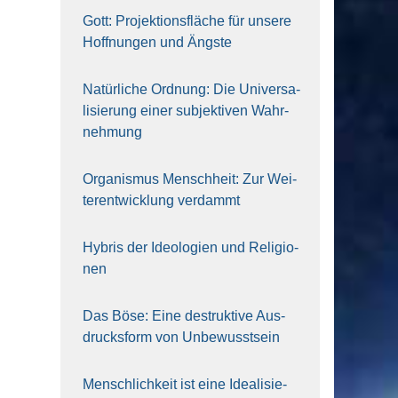
Gott: Pro­jek­ti­ons­flä­che für unse­re
Hoff­nun­gen und Ängs­te
Natür­li­che Ord­nung: Die Uni­ver­sa­
li­sie­rung einer sub­jek­ti­ven Wahr­
neh­mung
Orga­nis­mus Mensch­heit: Zur Wei­
ter­ent­wick­lung ver­dammt
Hybris der Ideo­lo­gien und Reli­gio­
nen
Das Böse: Eine destruk­ti­ve Aus­
drucks­form von Unbe­wusst­sein
Mensch­lich­keit ist eine Idea­li­sie­