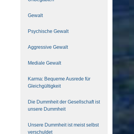
Gewalt
Psy­chi­sche Gewalt
Aggres­si­ve Gewalt
Media­le Gewalt
Kar­ma: Beque­me Aus­re­de für
Gleich­gül­tig­keit
Die Dumm­heit der Gesell­schaft ist
unse­re Dumm­heit
Unse­re Dumm­heit ist meist selbst
ver­schul­det