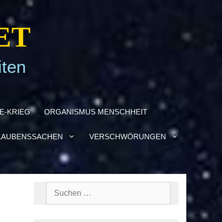
ET
iten
NE-KRIEG
ORGA­NIS­MUS MENSCH­HEIT
AU­BENS­SA­CHEN
VER­SCHWÖ­RUN­GEN
Suchen
nach: