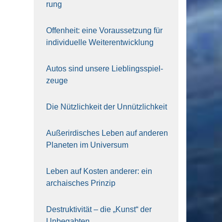
rung
Offen­heit: eine Vor­aus­set­zung für
indi­vi­du­el­le Wei­ter­ent­wick­lung
Autos sind unse­re Lieb­lings­spiel­
zeu­ge
Die Nütz­lich­keit der Unnütz­lich­keit
Außer­ir­di­sches Leben auf ande­ren
Pla­ne­ten im Uni­ver­sum
Leben auf Kos­ten ande­rer: ein
archai­sches Prin­zip
Destruk­ti­vi­tät – die „Kunst“ der
Unbe­gab­ten