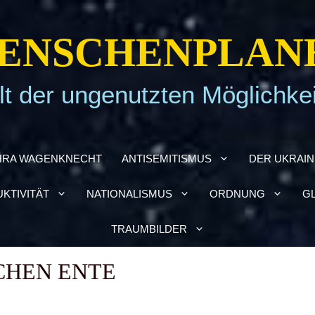
EN­SCHEN­PLA­N
t der ungenutzten Möglichke
HRA WAGEN­KNECHT
ANTI­SE­MI­TIS­MUS
DER UKRAI­­
­TI­VI­TÄT
NATIO­NA­LIS­MUS
ORD­NUNG
GL
TRAUM­BIL­DER
­CHEN ENTE