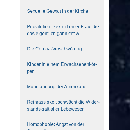
Sexu­el­le Gewalt in der Kir­che
Pro­sti­tu­ti­on: Sex mit einer Frau, die
das eigent­lich gar nicht will
Die Coro­na-Ver­schwö­rung
Kin­der in einem Erwach­se­nen­kör­
per
Mond­lan­dung der Ame­ri­ka­ner
Rein­ras­sig­keit schwächt die Wider­
stands­kraft aller Lebe­we­sen
Homo­pho­bie: Angst von der