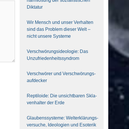
harm­lo­sung der sozia­lis­ti­schen
Dik­ta­tur
Wir Mensch und unser Ver­hal­ten
sind das Pro­blem die­ser Welt –
nicht unse­re Sys‍te‍me
Ver­schwö­rungs­ideo­lo­gie: Das
Unzufrieden­heitssyndrom
Ver­schwö­rer und Verschwörungs­
aufdecker
Rep­ti­lo­ide: Die unsicht­ba­ren Skla­
ven­hal­ter der Erde
Glau­bens­sys­te­me: Welt­erklä­rungs­
ver­su­che, Ideo­lo­gien und Eso­te­rik