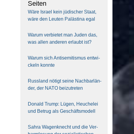
Sei­ten
Wäre Isra­el kein jüdi­scher Staat,
wäre den Leu­ten Paläs­ti­na egal
War­um ver­bie­tet man Juden das,
was allen ande­ren erlaubt ist?
War­um sich Anti­se­mi­tis­mus ent­wi­
ckeln konn­te
Russ­land nötigt sei­ne Nach­bar­län­
der, der NATO bei­zu­tre­ten
Donald Trump: Lügen, Heu­che­lei
und Betrug als Geschäfts­mo­dell
Sahra Wagen­knecht und die Ver­