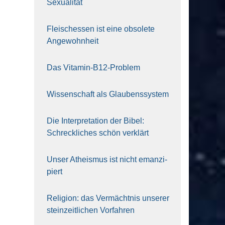
Sexua­li­tät
Fleisch­essen ist eine obso­le­te
An‍ge‍wohn‍heit
Das Vit­amin-B12-Pro­blem
Wis­sen­schaft als Glau­bens­sys­tem
Die Inter­pre­ta­ti­on der Bibel:
Schreck­li­ches schön ver­klärt
Unser Athe­is­mus ist nicht eman­zi­
piert
Reli­gi­on: das Ver­mächt­nis unse­rer
stein­zeit­li­chen Vor­fah­ren