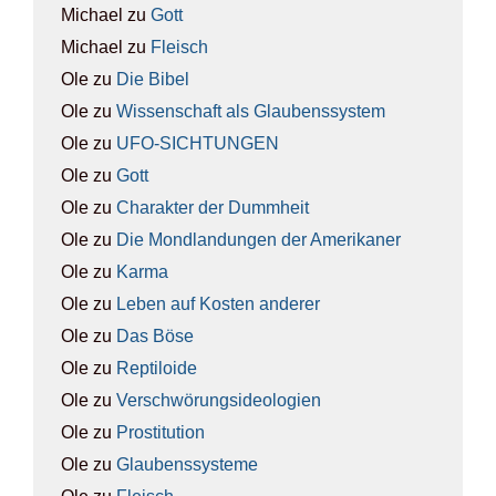
Michael
zu
Gott
Michael
zu
Fleisch
Ole
zu
Die Bibel
Ole
zu
Wis­sen­schaft als Glau­bens­sys­tem
Ole
zu
UFO-SICH­TUN­GEN
Ole
zu
Gott
Ole
zu
Cha­rak­ter der Dumm­heit
Ole
zu
Die Mond­lan­dun­gen der Ame­ri­ka­ner
Ole
zu
Kar­ma
Ole
zu
Leben auf Kos­ten ande­rer
Ole
zu
Das Böse
Ole
zu
Rep­ti­lo­ide
Ole
zu
Ver­schwö­rungs­ideo­lo­gien
Ole
zu
Pro­sti­tu­ti­on
Ole
zu
Glau­bens­sys­te­me