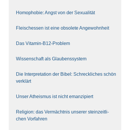
Homo­pho­bie: Angst von der Sexua­li­tät
Fleisch­essen ist eine obso­le­te An‍ge‍wohn‍heit
Das Vit­amin-B12-Pro­blem
Wis­sen­schaft als Glau­bens­sys­tem
Die Inter­pre­ta­ti­on der Bibel: Schreck­li­ches schön
ver­klärt
Unser Athe­is­mus ist nicht eman­zi­piert
Reli­gi­on: das Ver­mächt­nis unse­rer stein­zeit­li­
chen Vor­fah­ren