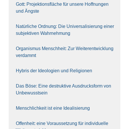
Gott: Pro­jek­ti­ons­flä­che für unse­re Hoff­nun­gen
und Ängs­te
Natür­li­che Ord­nung: Die Uni­ver­sa­li­sie­rung einer
sub­jek­ti­ven Wahr­neh­mung
Orga­nis­mus Mensch­heit: Zur Wei­ter­ent­wick­lung
ver­dammt
Hybris der Ideo­lo­gien und Reli­gio­nen
Das Böse: Eine destruk­ti­ve Aus­drucks­form von
Unbe­wusst­sein
Mensch­lich­keit ist eine Idea­li­sie­rung
Offen­heit: eine Vor­aus­set­zung für indi­vi­du­el­le