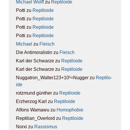
Michael Wolff
zu
Rep­ti­lo­ide
Potti
zu
Rep­ti­lo­ide
Potti
zu
Rep­ti­lo­ide
Potti
zu
Rep­ti­lo­ide
Potti
zu
Rep­ti­lo­ide
Michael
zu
Fleisch
Die Antimoralistin
zu
Fleisch
Karl der Schwarze
zu
Rep­ti­lo­ide
Karl der Schwarze
zu
Rep­ti­lo­ide
Nuggatron_Walter123+10¹=Nugger
zu
Rep­ti­lo­
ide
rotzmund günther
zu
Rep­ti­lo­ide
Erzherzog Karl
zu
Rep­ti­lo­ide
Alfons Wamawu
zu
Homo­pho­bie
Reptilian_Overlord
zu
Rep­ti­lo­ide
Norxi
zu
Ras­sis­mus