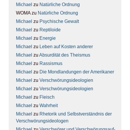
Michael
zu
Natür­li­che Ord­nung
WOMA
zu
Natür­li­che Ord­nung
Michael
zu
Psy­chi­sche Gewalt
Michael
zu
Rep­ti­lo­ide
Michael
zu
Ener­gie
Michael
zu
Leben auf Kos­ten ande­rer
Michael
zu
Absur­di­tät des The­is­mus
Michael
zu
Ras­sis­mus
Michael
zu
Die Mond­lan­dun­gen der Ame­ri­ka­ner
Michael
zu
Ver­schwö­rungs­ideo­lo­gien
Michael
zu
Ver­schwö­rungs­ideo­lo­gien
Michael
zu
Fleisch
Michael
zu
Wahr­heit
Michael
zu
Rhe­to­rik und Selbst­ver­ständ­nis der
Ver­schwö­rungs­ideo­lo­gen
Michael
zu
Ver­schwö­rer und Ver­schwö­rungs­auf­