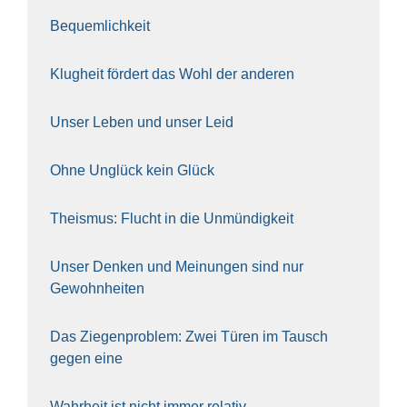
Bequem­lich­keit
Klug­heit för­dert das Wohl der ande­ren
Unser Leben und unser Leid
Ohne Unglück kein Glück
The­is­mus: Flucht in die Unmün­dig­keit
Unser Den­ken und Mei­nun­gen sind nur
Gewohn­hei­ten
Das Zie­gen­pro­blem: Zwei Türen im Tausch
gegen eine
Wahr­heit ist nicht immer rela­tiv