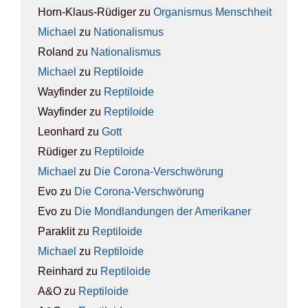
Horn-Klaus-Rüdiger
zu
Orga­nis­mus Mensch­heit
Michael
zu
Natio­na­lis­mus
Roland
zu
Natio­na­lis­mus
Michael
zu
Rep­ti­lo­ide
Wayfinder
zu
Rep­ti­lo­ide
Wayfinder
zu
Rep­ti­lo­ide
Leonhard
zu
Gott
Rüdiger
zu
Rep­ti­lo­ide
Michael
zu
Die Coro­na-Ver­schwö­rung
Evo
zu
Die Coro­na-Ver­schwö­rung
Evo
zu
Die Mond­lan­dun­gen der Ame­ri­ka­ner
Paraklit
zu
Rep­ti­lo­ide
Michael
zu
Rep­ti­lo­ide
Reinhard
zu
Rep­ti­lo­ide
A&O
zu
Rep­ti­lo­ide