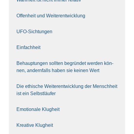
Offen­heit und Wei­ter­ent­wick­lung
UFO-Sich­tun­gen
Ein­fach­heit
Behaup­tun­gen soll­ten begrün­det wer­den kön­
nen, andern­falls haben sie kei­nen Wert
Die ethi­sche Wei­ter­ent­wick­lung der Mensch­heit
ist ein Selbst­läu­fer
Emo­tio­na­le Klug­heit
Krea­ti­ve Klug­heit