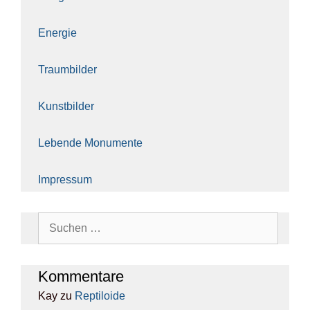
Ener­gie
Traum­bil­der
Kunst­bil­der
Leben­de Monu­men­te
Impres­sum
Suchen
nach:
Kom­men­ta­re
Kay
zu
Rep­ti­lo­ide