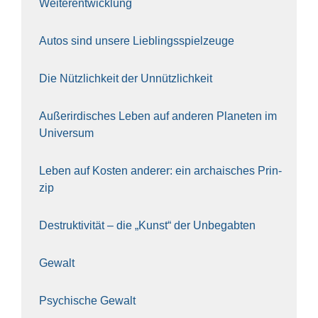
Wei­ter­ent­wick­lung
Autos sind unse­re Lieb­lings­spiel­zeu­ge
Die Nütz­lich­keit der Unnütz­lich­keit
Außer­ir­di­sches Leben auf ande­ren Pla­ne­ten im
Uni­ver­sum
Leben auf Kos­ten ande­rer: ein archai­sches Prin­
zip
Destruk­ti­vi­tät – die „Kunst“ der Unbe­gab­ten
Gewalt
Psy­chi­sche Gewalt