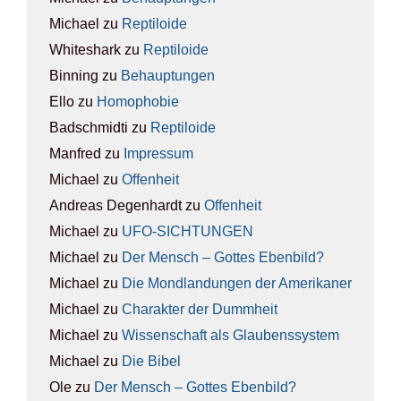
Michael
zu
Rep­ti­lo­ide
Whiteshark
zu
Rep­ti­lo­ide
Binning
zu
Behaup­tun­gen
Ello
zu
Homo­pho­bie
Badschmidti
zu
Rep­ti­lo­ide
Manfred
zu
Impres­sum
Michael
zu
Offen­heit
Andreas Degenhardt
zu
Offen­heit
Michael
zu
UFO-SICH­TUN­GEN
Michael
zu
Der Mensch – Got­tes Eben­bild?
Michael
zu
Die Mond­lan­dun­gen der Ame­ri­ka­ner
Michael
zu
Cha­rak­ter der Dumm­heit
Michael
zu
Wis­sen­schaft als Glau­bens­sys­tem
Michael
zu
Die Bibel
Ole
zu
Der Mensch – Got­tes Eben­bild?