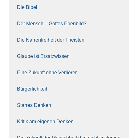
Die Bibel
Der Mensch – Got­tes Eben­bild?
Die Nar­ren­frei­heit der The­is­ten
Glau­be ist Ersatz­wis­sen
Eine Zukunft ohne Ver­lie­rer
Bür­ger­lich­keit
Star­res Den­ken
Kri­tik am eige­nen Den­ken
Die Zukunft der Mensch­heit darf nicht sys­tem­ge­