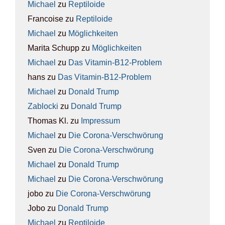
Michael
zu
Rep­ti­lo­ide
Francoise
zu
Rep­ti­lo­ide
Michael
zu
Mög­lich­kei­ten
Marita Schupp
zu
Mög­lich­kei­ten
Michael
zu
Das Vit­amin-B12-Pro­blem
hans
zu
Das Vit­amin-B12-Pro­blem
Michael
zu
Donald Trump
Zablocki
zu
Donald Trump
Thomas Kl.
zu
Impres­sum
Michael
zu
Die Coro­na-Ver­schwö­rung
Sven
zu
Die Coro­na-Ver­schwö­rung
Michael
zu
Donald Trump
Michael
zu
Die Coro­na-Ver­schwö­rung
jobo
zu
Die Coro­na-Ver­schwö­rung
Jobo
zu
Donald Trump
Michael
zu
Rep­ti­lo­ide