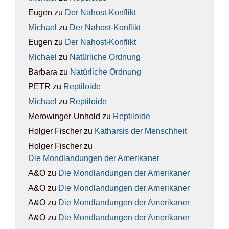
Eugen
zu
Der Nah­ost-Kon­flikt
Michael
zu
Der Nah­ost-Kon­flikt
Eugen
zu
Der Nah­ost-Kon­flikt
Michael
zu
Natür­li­che Ord­nung
Barbara
zu
Natür­li­che Ord­nung
PETR
zu
Rep­ti­lo­ide
Michael
zu
Rep­ti­lo­ide
Merowinger-Unhold
zu
Rep­ti­lo­ide
Holger Fischer
zu
Kathar­sis der Mensch­heit
Holger Fischer
zu
Die Mond­lan­dun­gen der Ame­ri­ka­ner
A&O
zu
Die Mond­lan­dun­gen der Ame­ri­ka­ner
A&O
zu
Die Mond­lan­dun­gen der Ame­ri­ka­ner
A&O
zu
Die Mond­lan­dun­gen der Ame­ri­ka­ner
A&O
zu
Die Mond­lan­dun­gen der Ame­ri­ka­ner