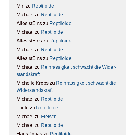
Miri
zu
Rep­ti­lo­ide
Michael
zu
Rep­ti­lo­ide
AllesIstEins
zu
Rep­ti­lo­ide
Michael
zu
Rep­ti­lo­ide
AllesIstEins
zu
Rep­ti­lo­ide
Michael
zu
Rep­ti­lo­ide
AllesIstEins
zu
Rep­ti­lo­ide
Michael
zu
Rein­ras­sig­keit schwächt die Wider­
stands­kraft
Michelle Krebs
zu
Rein­ras­sig­keit schwächt die
Wider­stands­kraft
Michael
zu
Rep­ti­lo­ide
Turtle
zu
Rep­ti­lo­ide
Michael
zu
Fleisch
Michael
zu
Rep­ti­lo­ide
Hans Jonas
zu
Rep­ti­lo­ide