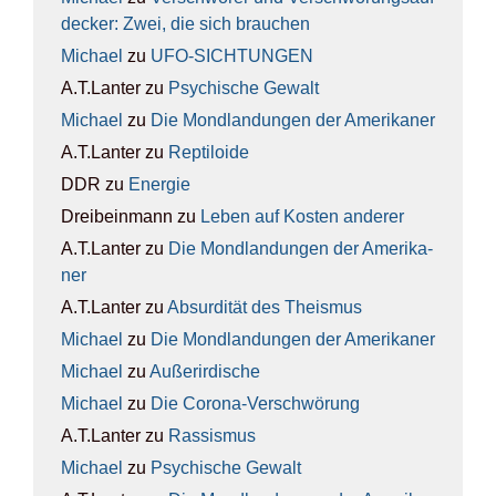
de­cker: Zwei, die sich brau­chen
Michael
zu
UFO-SICH­TUN­GEN
A.T.Lanter
zu
Psy­chi­sche Gewalt
Michael
zu
Die Mond­lan­dun­gen der Ame­ri­ka­ner
A.T.Lanter
zu
Rep­ti­lo­ide
DDR
zu
Ener­gie
Dreibeinmann
zu
Leben auf Kos­ten ande­rer
A.T.Lanter
zu
Die Mond­lan­dun­gen der Ame­ri­ka­
ner
A.T.Lanter
zu
Absur­di­tät des The­is­mus
Michael
zu
Die Mond­lan­dun­gen der Ame­ri­ka­ner
Michael
zu
Außer­ir­di­sche
Michael
zu
Die Coro­na-Ver­schwö­rung
A.T.Lanter
zu
Ras­sis­mus
Michael
zu
Psy­chi­sche Gewalt