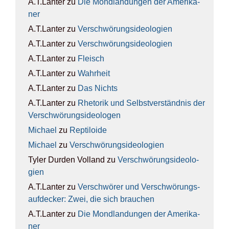
A.T.Lanter
zu
Die Mond­lan­dun­gen der Ame­ri­ka­
ner
A.T.Lanter
zu
Ver­schwö­rungs­ideo­lo­gien
A.T.Lanter
zu
Ver­schwö­rungs­ideo­lo­gien
A.T.Lanter
zu
Fleisch
A.T.Lanter
zu
Wahr­heit
A.T.Lanter
zu
Das Nichts
A.T.Lanter
zu
Rhe­to­rik und Selbst­ver­ständ­nis der
Ver­schwö­rungs­ideo­lo­gen
Michael
zu
Rep­ti­lo­ide
Michael
zu
Ver­schwö­rungs­ideo­lo­gien
Tyler Durden Volland
zu
Ver­schwö­rungs­ideo­lo­
gien
A.T.Lanter
zu
Ver­schwö­rer und Ver­schwö­rungs­
auf­de­cker: Zwei, die sich brau­chen
A.T.Lanter
zu
Die Mond­lan­dun­gen der Ame­ri­ka­
ner