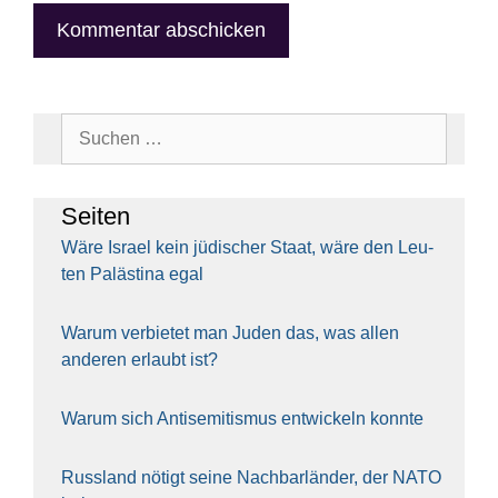
Suchen
nach:
Sei­ten
Wäre Isra­el kein jüdi­scher Staat, wäre den Leu­
ten Paläs­ti­na egal
War­um ver­bie­tet man Juden das, was allen
ande­ren erlaubt ist?
War­um sich Anti­se­mi­tis­mus ent­wi­ckeln konn­te
Russ­land nötigt sei­ne Nach­bar­län­der, der NATO