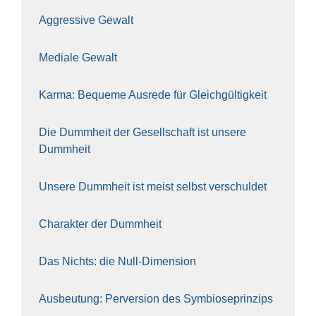
Aggres­si­ve Gewalt
Media­le Gewalt
Kar­ma: Beque­me Aus­re­de für Gleich­gül­tig­keit
Die Dumm­heit der Gesell­schaft ist unse­re
Dumm­heit
Unse­re Dumm­heit ist meist selbst ver­schul­det
Cha­rak­ter der Dumm­heit
Das Nichts: die Null-Dimen­si­on
Aus­beu­tung: Per­ver­si­on des Sym­bio­se­prin­zips