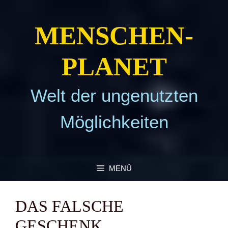
Zum
Inhalt
MEN­SCHEN­
springen
PLA­NET
Welt der ungenutzten
Möglichkeiten
MENÜ
DAS FAL­SCHE
GESCHENK