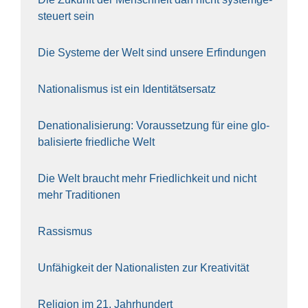
steu­ert sein
Die Sys­te­me der Welt sind unse­re Erfin­dun­gen
Natio­na­lis­mus ist ein Iden­ti­täts­er­satz
Dena­tio­na­li­sie­rung: Vor­aus­set­zung für eine glo­
ba­li­sier­te fried­li­che Welt
Die Welt braucht mehr Fried­lich­keit und nicht
mehr Tra­di­tio­nen
Ras­sis­mus
Unfä­hig­keit der Natio­na­lis­ten zur Krea­ti­vi­tät
Reli­gi­on im 21. Jahr­hun­dert