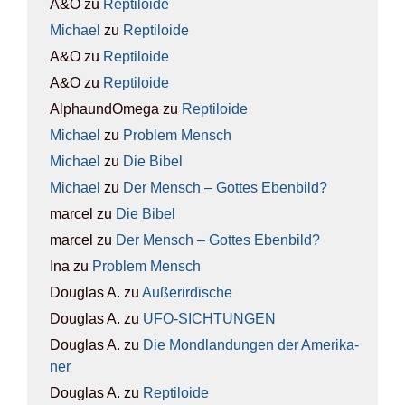
A&O
zu
Rep­ti­lo­ide
Michael
zu
Rep­ti­lo­ide
A&O
zu
Rep­ti­lo­ide
A&O
zu
Rep­ti­lo­ide
AlphaundOmega
zu
Rep­ti­lo­ide
Michael
zu
Pro­blem Mensch
Michael
zu
Die Bibel
Michael
zu
Der Mensch – Got­tes Eben­bild?
marcel
zu
Die Bibel
marcel
zu
Der Mensch – Got­tes Eben­bild?
Ina
zu
Pro­blem Mensch
Douglas A.
zu
Außer­ir­di­sche
Douglas A.
zu
UFO-SICH­TUN­GEN
Douglas A.
zu
Die Mond­lan­dun­gen der Ame­ri­ka­
ner
Douglas A.
zu
Rep­ti­lo­ide