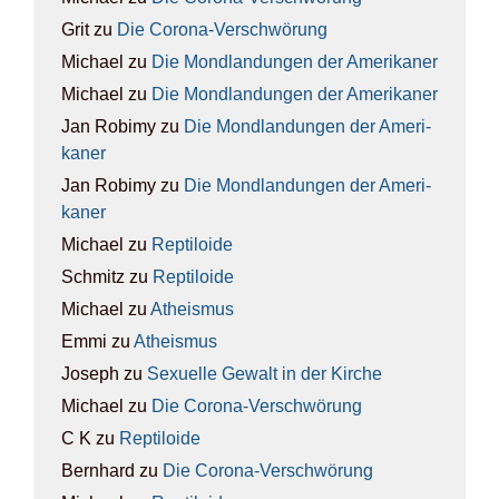
Grit
zu
Die Coro­na-Ver­schwö­rung
Michael
zu
Die Mond­lan­dun­gen der Ame­ri­ka­ner
Michael
zu
Die Mond­lan­dun­gen der Ame­ri­ka­ner
Jan Robimy
zu
Die Mond­lan­dun­gen der Ame­ri­
ka­ner
Jan Robimy
zu
Die Mond­lan­dun­gen der Ame­ri­
ka­ner
Michael
zu
Rep­ti­lo­ide
Schmitz
zu
Rep­ti­lo­ide
Michael
zu
Athe­is­mus
Emmi
zu
Athe­is­mus
Joseph
zu
Sexu­el­le Gewalt in der Kir­che
Michael
zu
Die Coro­na-Ver­schwö­rung
C K
zu
Rep­ti­lo­ide
Bernhard
zu
Die Coro­na-Ver­schwö­rung