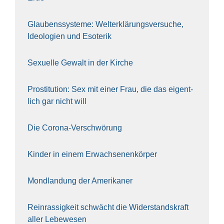
Glau­bens­sys­te­me: Welt­erklä­rungs­ver­su­che,
Ideo­lo­gien und Eso­te­rik
Sexu­el­le Gewalt in der Kir­che
Pro­sti­tu­ti­on: Sex mit einer Frau, die das eigent­
lich gar nicht will
Die Coro­na-Ver­schwö­rung
Kin­der in einem Erwach­se­nen­kör­per
Mond­lan­dung der Ame­ri­ka­ner
Rein­ras­sig­keit schwächt die Wider­stands­kraft
aller Lebe­we­sen