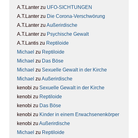
A.T.Lanter
zu
UFO-SICH­TUN­GEN
A.T.Lanter
zu
Die Coro­na-Ver­schwö­rung
A.T.Lanter
zu
Außer­ir­di­sche
A.T.Lanter
zu
Psy­chi­sche Gewalt
A.T.Lantis
zu
Rep­ti­lo­ide
Michael
zu
Rep­ti­lo­ide
Michael
zu
Das Böse
Michael
zu
Sexu­el­le Gewalt in der Kir­che
Michael
zu
Außer­ir­di­sche
kenobi
zu
Sexu­el­le Gewalt in der Kir­che
kenobi
zu
Rep­ti­lo­ide
kenobi
zu
Das Böse
kenobi
zu
Kin­der in einem Erwach­se­nen­kör­per
kenobi
zu
Außer­ir­di­sche
Michael
zu
Rep­ti­lo­ide