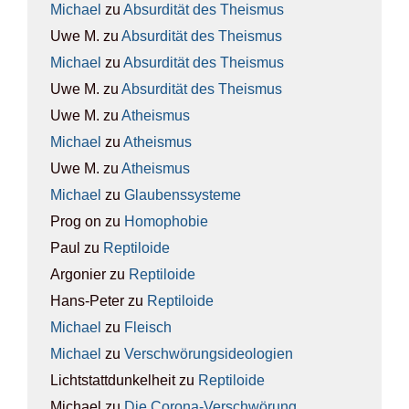
Michael
zu
Absur­di­tät des The­is­mus
Uwe M.
zu
Absur­di­tät des The­is­mus
Michael
zu
Absur­di­tät des The­is­mus
Uwe M.
zu
Absur­di­tät des The­is­mus
Uwe M.
zu
Athe­is­mus
Michael
zu
Athe­is­mus
Uwe M.
zu
Athe­is­mus
Michael
zu
Glau­bens­sys­te­me
Prog on
zu
Homo­pho­bie
Paul
zu
Rep­ti­lo­ide
Argonier
zu
Rep­ti­lo­ide
Hans-Peter
zu
Rep­ti­lo­ide
Michael
zu
Fleisch
Michael
zu
Ver­schwö­rungs­ideo­lo­gien
Lichtstattdunkelheit
zu
Rep­ti­lo­ide
Michael
zu
Die Coro­na-Ver­schwö­rung