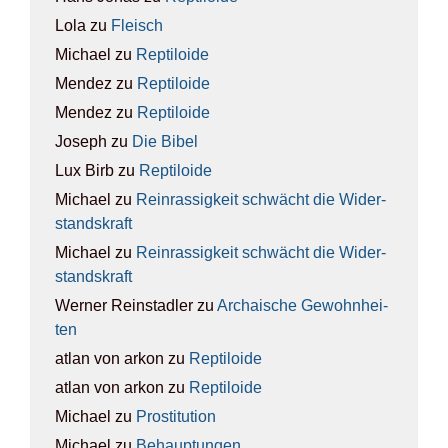
Lola
zu
Fleisch
Michael
zu
Rep­ti­lo­ide
Mendez
zu
Rep­ti­lo­ide
Mendez
zu
Rep­ti­lo­ide
Joseph
zu
Die Bibel
Lux Birb
zu
Rep­ti­lo­ide
Michael
zu
Rein­ras­sig­keit schwächt die Wider­
stands­kraft
Michael
zu
Rein­ras­sig­keit schwächt die Wider­
stands­kraft
Werner Reinstadler
zu
Archai­sche Gewohn­hei­
ten
atlan von arkon
zu
Rep­ti­lo­ide
atlan von arkon
zu
Rep­ti­lo­ide
Michael
zu
Pro­sti­tu­ti­on
Michael
zu
Behaup­tun­gen