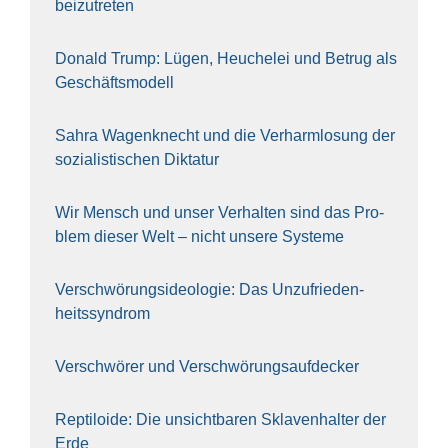
bei­zu­tre­ten
Donald Trump: Lügen, Heu­che­lei und Betrug als
Geschäfts­mo­dell
Sahra Wagen­knecht und die Ver­harm­lo­sung der
sozia­lis­ti­schen Dik­ta­tur
Wir Mensch und unser Ver­hal­ten sind das Pro­
blem die­ser Welt – nicht unse­re Sys‍te‍me
Ver­schwö­rungs­ideo­lo­gie: Das Unzufrieden­
heitssyndrom
Ver­schwö­rer und Verschwörungs­aufdecker
Rep­ti­lo­ide: Die unsicht­ba­ren Skla­ven­hal­ter der
Erde