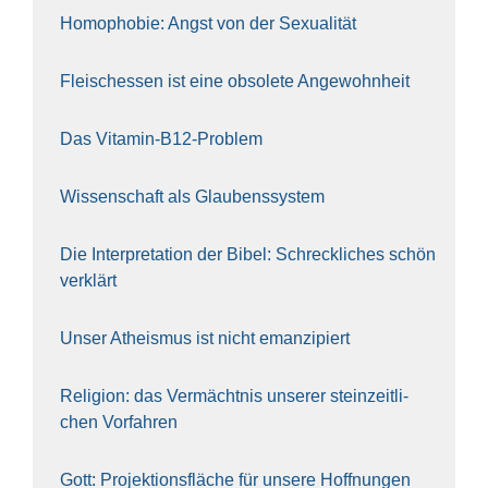
Homo­pho­bie: Angst von der Sexua­li­tät
Fleisch­essen ist eine obso­le­te An‍ge‍wohn‍heit
Das Vit­amin-B12-Pro­blem
Wis­sen­schaft als Glau­bens­sys­tem
Die Inter­pre­ta­ti­on der Bibel: Schreck­li­ches schön
ver­klärt
Unser Athe­is­mus ist nicht eman­zi­piert
Reli­gi­on: das Ver­mächt­nis unse­rer stein­zeit­li­
chen Vor­fah­ren
Gott: Pro­jek­ti­ons­flä­che für unse­re Hoff­nun­gen