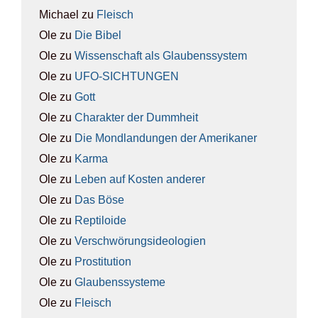
Michael
zu
Fleisch
Ole
zu
Die Bibel
Ole
zu
Wis­sen­schaft als Glau­bens­sys­tem
Ole
zu
UFO-SICH­TUN­GEN
Ole
zu
Gott
Ole
zu
Cha­rak­ter der Dumm­heit
Ole
zu
Die Mond­lan­dun­gen der Ame­ri­ka­ner
Ole
zu
Kar­ma
Ole
zu
Leben auf Kos­ten ande­rer
Ole
zu
Das Böse
Ole
zu
Rep­ti­lo­ide
Ole
zu
Ver­schwö­rungs­ideo­lo­gien
Ole
zu
Pro­sti­tu­ti­on
Ole
zu
Glau­bens­sys­te­me
Ole
zu
Fleisch