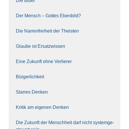
Die Bibel
Der Mensch – Got­tes Eben­bild?
Die Nar­ren­frei­heit der The­is­ten
Glau­be ist Ersatz­wis­sen
Eine Zukunft ohne Ver­lie­rer
Bür­ger­lich­keit
Star­res Den­ken
Kri­tik am eige­nen Den­ken
Die Zukunft der Mensch­heit darf nicht sys­tem­ge­