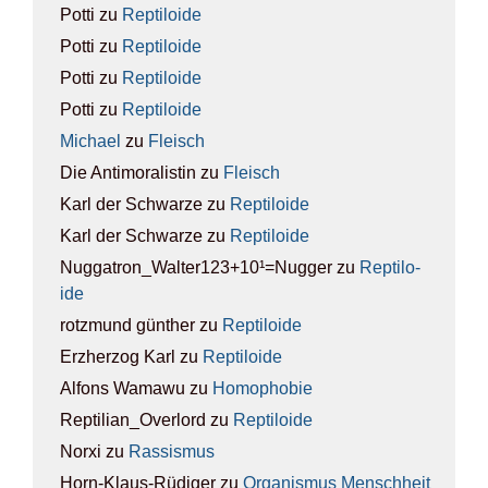
Potti
zu
Rep­ti­lo­ide
Potti
zu
Rep­ti­lo­ide
Potti
zu
Rep­ti­lo­ide
Potti
zu
Rep­ti­lo­ide
Michael
zu
Fleisch
Die Antimoralistin
zu
Fleisch
Karl der Schwarze
zu
Rep­ti­lo­ide
Karl der Schwarze
zu
Rep­ti­lo­ide
Nuggatron_Walter123+10¹=Nugger
zu
Rep­ti­lo­
ide
rotzmund günther
zu
Rep­ti­lo­ide
Erzherzog Karl
zu
Rep­ti­lo­ide
Alfons Wamawu
zu
Homo­pho­bie
Reptilian_Overlord
zu
Rep­ti­lo­ide
Norxi
zu
Ras­sis­mus
Horn-Klaus-Rüdiger
zu
Orga­nis­mus Mensch­heit