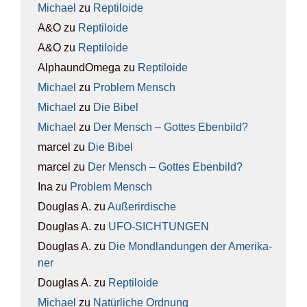
Michael
zu
Rep­ti­lo­ide
A&O
zu
Rep­ti­lo­ide
A&O
zu
Rep­ti­lo­ide
AlphaundOmega
zu
Rep­ti­lo­ide
Michael
zu
Pro­blem Mensch
Michael
zu
Die Bibel
Michael
zu
Der Mensch – Got­tes Eben­bild?
marcel
zu
Die Bibel
marcel
zu
Der Mensch – Got­tes Eben­bild?
Ina
zu
Pro­blem Mensch
Douglas A.
zu
Außer­ir­di­sche
Douglas A.
zu
UFO-SICH­TUN­GEN
Douglas A.
zu
Die Mond­lan­dun­gen der Ame­ri­ka­
ner
Douglas A.
zu
Rep­ti­lo­ide
Michael
zu
Natür­li­che Ord­nung