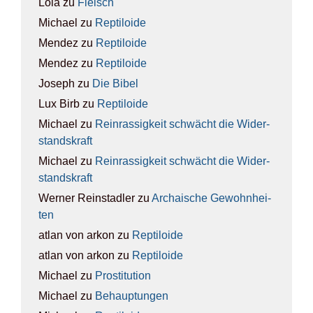
Lola
zu
Fleisch
Michael
zu
Rep­ti­lo­ide
Mendez
zu
Rep­ti­lo­ide
Mendez
zu
Rep­ti­lo­ide
Joseph
zu
Die Bibel
Lux Birb
zu
Rep­ti­lo­ide
Michael
zu
Rein­ras­sig­keit schwächt die Wider­
stands­kraft
Michael
zu
Rein­ras­sig­keit schwächt die Wider­
stands­kraft
Werner Reinstadler
zu
Archai­sche Gewohn­hei­
ten
atlan von arkon
zu
Rep­ti­lo­ide
atlan von arkon
zu
Rep­ti­lo­ide
Michael
zu
Pro­sti­tu­ti­on
Michael
zu
Behaup­tun­gen