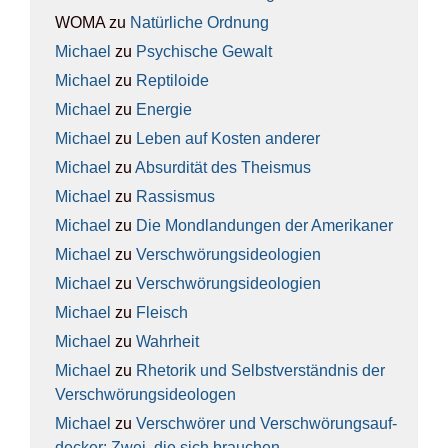
WOMA
zu
Natür­li­che Ord­nung
Michael
zu
Psy­chi­sche Gewalt
Michael
zu
Rep­ti­lo­ide
Michael
zu
Ener­gie
Michael
zu
Leben auf Kos­ten ande­rer
Michael
zu
Absur­di­tät des The­is­mus
Michael
zu
Ras­sis­mus
Michael
zu
Die Mond­lan­dun­gen der Ame­ri­ka­ner
Michael
zu
Ver­schwö­rungs­ideo­lo­gien
Michael
zu
Ver­schwö­rungs­ideo­lo­gien
Michael
zu
Fleisch
Michael
zu
Wahr­heit
Michael
zu
Rhe­to­rik und Selbst­ver­ständ­nis der
Ver­schwö­rungs­ideo­lo­gen
Michael
zu
Ver­schwö­rer und Ver­schwö­rungs­auf­
de­cker: Zwei, die sich brau­chen