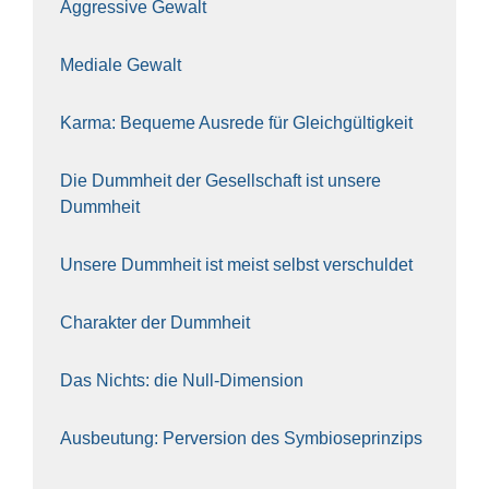
Aggres­si­ve Gewalt
Media­le Gewalt
Kar­ma: Beque­me Aus­re­de für Gleich­gül­tig­keit
Die Dumm­heit der Gesell­schaft ist unse­re
Dumm­heit
Unse­re Dumm­heit ist meist selbst ver­schul­det
Cha­rak­ter der Dumm­heit
Das Nichts: die Null-Dimen­si­on
Aus­beu­tung: Per­ver­si­on des Sym­bio­se­prin­zips