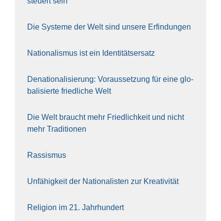
steu­ert sein
Die Sys­te­me der Welt sind unse­re Erfin­dun­gen
Natio­na­lis­mus ist ein Iden­ti­täts­er­satz
Dena­tio­na­li­sie­rung: Vor­aus­set­zung für eine glo­
ba­li­sier­te fried­li­che Welt
Die Welt braucht mehr Fried­lich­keit und nicht
mehr Tra­di­tio­nen
Ras­sis­mus
Unfä­hig­keit der Natio­na­lis­ten zur Krea­ti­vi­tät
Reli­gi­on im 21. Jahr­hun­dert