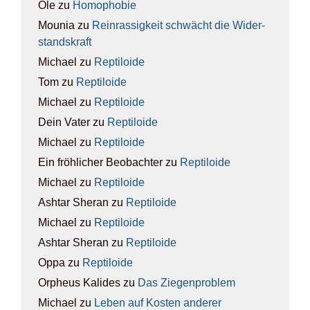
Ole
zu
Homo­pho­bie
Mounia
zu
Rein­ras­sig­keit schwächt die Wider­
stands­kraft
Michael
zu
Rep­ti­lo­ide
Tom
zu
Rep­ti­lo­ide
Michael
zu
Rep­ti­lo­ide
Dein Vater
zu
Rep­ti­lo­ide
Michael
zu
Rep­ti­lo­ide
Ein fröhlicher Beobachter
zu
Rep­ti­lo­ide
Michael
zu
Rep­ti­lo­ide
Ashtar Sheran
zu
Rep­ti­lo­ide
Michael
zu
Rep­ti­lo­ide
Ashtar Sheran
zu
Rep­ti­lo­ide
Oppa
zu
Rep­ti­lo­ide
Orpheus Kalides
zu
Das Zie­gen­pro­blem
Michael
zu
Leben auf Kos­ten ande­rer