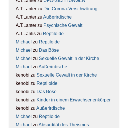
A.T.Lanter
zu
UFO-SICH­TUN­GEN
A.T.Lanter
zu
Die Coro­na-Ver­schwö­rung
A.T.Lanter
zu
Außer­ir­di­sche
A.T.Lanter
zu
Psy­chi­sche Gewalt
A.T.Lantis
zu
Rep­ti­lo­ide
Michael
zu
Rep­ti­lo­ide
Michael
zu
Das Böse
Michael
zu
Sexu­el­le Gewalt in der Kir­che
Michael
zu
Außer­ir­di­sche
kenobi
zu
Sexu­el­le Gewalt in der Kir­che
kenobi
zu
Rep­ti­lo­ide
kenobi
zu
Das Böse
kenobi
zu
Kin­der in einem Erwach­se­nen­kör­per
kenobi
zu
Außer­ir­di­sche
Michael
zu
Rep­ti­lo­ide
Michael
zu
Absur­di­tät des The­is­mus