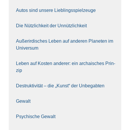
Autos sind unse­re Lieb­lings­spiel­zeu­ge
Die Nütz­lich­keit der Unnütz­lich­keit
Außer­ir­di­sches Leben auf ande­ren Pla­ne­ten im
Uni­ver­sum
Leben auf Kos­ten ande­rer: ein archai­sches Prin­
zip
Destruk­ti­vi­tät – die „Kunst“ der Unbe­gab­ten
Gewalt
Psy­chi­sche Gewalt