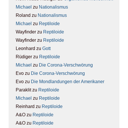
Michael
zu
Natio­na­lis­mus
Roland
zu
Natio­na­lis­mus
Michael
zu
Rep­ti­lo­ide
Wayfinder
zu
Rep­ti­lo­ide
Wayfinder
zu
Rep­ti­lo­ide
Leonhard
zu
Gott
Rüdiger
zu
Rep­ti­lo­ide
Michael
zu
Die Coro­na-Ver­schwö­rung
Evo
zu
Die Coro­na-Ver­schwö­rung
Evo
zu
Die Mond­lan­dun­gen der Ame­ri­ka­ner
Paraklit
zu
Rep­ti­lo­ide
Michael
zu
Rep­ti­lo­ide
Reinhard
zu
Rep­ti­lo­ide
A&O
zu
Rep­ti­lo­ide
A&O
zu
Rep­ti­lo­ide