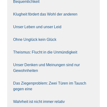
Bequem­lich­keit
Klug­heit för­dert das Wohl der ande­ren
Unser Leben und unser Leid
Ohne Unglück kein Glück
The­is­mus: Flucht in die Unmün­dig­keit
Unser Den­ken und Mei­nun­gen sind nur
Gewohn­hei­ten
Das Zie­gen­pro­blem: Zwei Türen im Tausch
gegen eine
Wahr­heit ist nicht immer rela­tiv