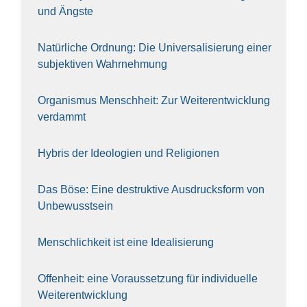
und Ängs­te
Natür­li­che Ord­nung: Die Uni­ver­sa­li­sie­rung einer
sub­jek­ti­ven Wahr­neh­mung
Orga­nis­mus Mensch­heit: Zur Wei­ter­ent­wick­lung
ver­dammt
Hybris der Ideo­lo­gien und Reli­gio­nen
Das Böse: Eine destruk­ti­ve Aus­drucks­form von
Unbe­wusst­sein
Mensch­lich­keit ist eine Idea­li­sie­rung
Offen­heit: eine Vor­aus­set­zung für indi­vi­du­el­le
Wei­ter­ent­wick­lung