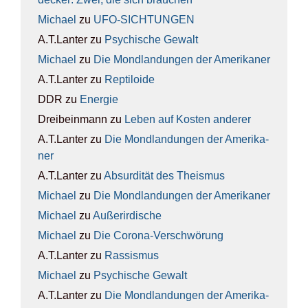
Michael
zu
UFO-SICH­TUN­GEN
A.T.Lanter
zu
Psy­chi­sche Gewalt
Michael
zu
Die Mond­lan­dun­gen der Ame­ri­ka­ner
A.T.Lanter
zu
Rep­ti­lo­ide
DDR
zu
Ener­gie
Dreibeinmann
zu
Leben auf Kos­ten ande­rer
A.T.Lanter
zu
Die Mond­lan­dun­gen der Ame­ri­ka­
ner
A.T.Lanter
zu
Absur­di­tät des The­is­mus
Michael
zu
Die Mond­lan­dun­gen der Ame­ri­ka­ner
Michael
zu
Außer­ir­di­sche
Michael
zu
Die Coro­na-Ver­schwö­rung
A.T.Lanter
zu
Ras­sis­mus
Michael
zu
Psy­chi­sche Gewalt
A.T.Lanter
zu
Die Mond­lan­dun­gen der Ame­ri­ka­