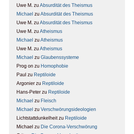
Uwe M.
zu
Absur­di­tät des The­is­mus
Michael
zu
Absur­di­tät des The­is­mus
Uwe M.
zu
Absur­di­tät des The­is­mus
Uwe M.
zu
Athe­is­mus
Michael
zu
Athe­is­mus
Uwe M.
zu
Athe­is­mus
Michael
zu
Glau­bens­sys­te­me
Prog on
zu
Homo­pho­bie
Paul
zu
Rep­ti­lo­ide
Argonier
zu
Rep­ti­lo­ide
Hans-Peter
zu
Rep­ti­lo­ide
Michael
zu
Fleisch
Michael
zu
Ver­schwö­rungs­ideo­lo­gien
Lichtstattdunkelheit
zu
Rep­ti­lo­ide
Michael
zu
Die Coro­na-Ver­schwö­rung