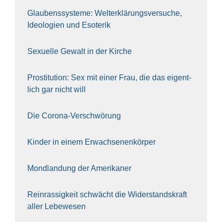
Glau­bens­sys­te­me: Welt­erklä­rungs­ver­su­che,
Ideo­lo­gien und Eso­te­rik
Sexu­el­le Gewalt in der Kir­che
Pro­sti­tu­ti­on: Sex mit einer Frau, die das eigent­
lich gar nicht will
Die Coro­na-Ver­schwö­rung
Kin­der in einem Erwach­se­nen­kör­per
Mond­lan­dung der Ame­ri­ka­ner
Rein­ras­sig­keit schwächt die Wider­stands­kraft
aller Lebe­we­sen