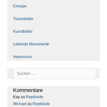
Ener­gie
Traum­bil­der
Kunst­bil­der
Leben­de Monu­men­te
Impres­sum
Suchen
nach:
Kom­men­ta­re
Kay
zu
Rep­ti­lo­ide
Michael
zu
Rep­ti­lo­ide