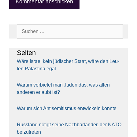
Suchen
nach:
Sei­ten
Wäre Isra­el kein jüdi­scher Staat, wäre den Leu­
ten Paläs­ti­na egal
War­um ver­bie­tet man Juden das, was allen
ande­ren erlaubt ist?
War­um sich Anti­se­mi­tis­mus ent­wi­ckeln konn­te
Russ­land nötigt sei­ne Nach­bar­län­der, der NATO
bei­zu­tre­ten