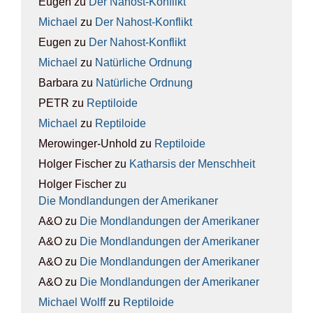
Eugen
zu
Der Nah­ost-Kon­flikt
Michael
zu
Der Nah­ost-Kon­flikt
Eugen
zu
Der Nah­ost-Kon­flikt
Michael
zu
Natür­li­che Ord­nung
Barbara
zu
Natür­li­che Ord­nung
PETR
zu
Rep­ti­lo­ide
Michael
zu
Rep­ti­lo­ide
Merowinger-Unhold
zu
Rep­ti­lo­ide
Holger Fischer
zu
Kathar­sis der Mensch­heit
Holger Fischer
zu
Die Mond­lan­dun­gen der Ame­ri­ka­ner
A&O
zu
Die Mond­lan­dun­gen der Ame­ri­ka­ner
A&O
zu
Die Mond­lan­dun­gen der Ame­ri­ka­ner
A&O
zu
Die Mond­lan­dun­gen der Ame­ri­ka­ner
A&O
zu
Die Mond­lan­dun­gen der Ame­ri­ka­ner
Michael Wolff
zu
Rep­ti­lo­ide