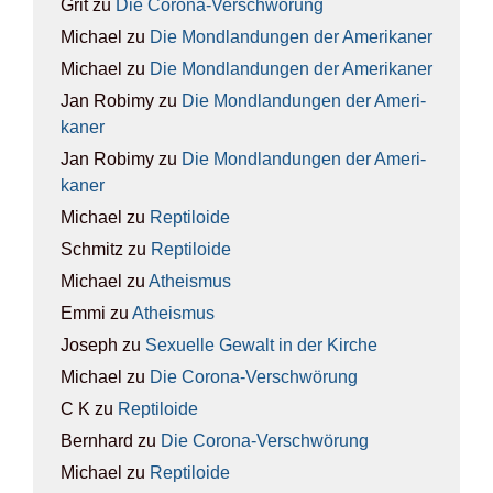
Grit
zu
Die Coro­na-Ver­schwö­rung
Michael
zu
Die Mond­lan­dun­gen der Ame­ri­ka­ner
Michael
zu
Die Mond­lan­dun­gen der Ame­ri­ka­ner
Jan Robimy
zu
Die Mond­lan­dun­gen der Ame­ri­
ka­ner
Jan Robimy
zu
Die Mond­lan­dun­gen der Ame­ri­
ka­ner
Michael
zu
Rep­ti­lo­ide
Schmitz
zu
Rep­ti­lo­ide
Michael
zu
Athe­is­mus
Emmi
zu
Athe­is­mus
Joseph
zu
Sexu­el­le Gewalt in der Kir­che
Michael
zu
Die Coro­na-Ver­schwö­rung
C K
zu
Rep­ti­lo­ide
Bernhard
zu
Die Coro­na-Ver­schwö­rung
Michael
zu
Rep­ti­lo­ide