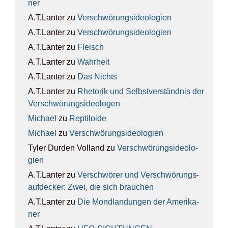
ner
A.T.Lanter
zu
Ver­schwö­rungs­ideo­lo­gien
A.T.Lanter
zu
Ver­schwö­rungs­ideo­lo­gien
A.T.Lanter
zu
Fleisch
A.T.Lanter
zu
Wahr­heit
A.T.Lanter
zu
Das Nichts
A.T.Lanter
zu
Rhe­to­rik und Selbst­ver­ständ­nis der
Ver­schwö­rungs­ideo­lo­gen
Michael
zu
Rep­ti­lo­ide
Michael
zu
Ver­schwö­rungs­ideo­lo­gien
Tyler Durden Volland
zu
Ver­schwö­rungs­ideo­lo­
gien
A.T.Lanter
zu
Ver­schwö­rer und Ver­schwö­rungs­
auf­de­cker: Zwei, die sich brau­chen
A.T.Lanter
zu
Die Mond­lan­dun­gen der Ame­ri­ka­
ner