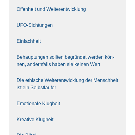
Offen­heit und Wei­ter­ent­wick­lung
UFO-Sich­tun­gen
Ein­fach­heit
Behaup­tun­gen soll­ten begrün­det wer­den kön­
nen, andern­falls haben sie kei­nen Wert
Die ethi­sche Wei­ter­ent­wick­lung der Mensch­heit
ist ein Selbst­läu­fer
Emo­tio­na­le Klug­heit
Krea­ti­ve Klug­heit