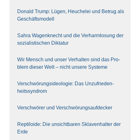
Donald Trump: Lügen, Heu­che­lei und Betrug als
Geschäfts­mo­dell
Sahra Wagen­knecht und die Ver­harm­lo­sung der
sozia­lis­ti­schen Dik­ta­tur
Wir Mensch und unser Ver­hal­ten sind das Pro­
blem die­ser Welt – nicht unse­re Sys‍te‍me
Ver­schwö­rungs­ideo­lo­gie: Das Unzufrieden­
heitssyndrom
Ver­schwö­rer und Verschwörungs­aufdecker
Rep­ti­lo­ide: Die unsicht­ba­ren Skla­ven­hal­ter der
Erde