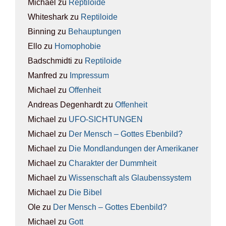
Michael
zu
Rep­ti­lo­ide
Whiteshark
zu
Rep­ti­lo­ide
Binning
zu
Behaup­tun­gen
Ello
zu
Homo­pho­bie
Badschmidti
zu
Rep­ti­lo­ide
Manfred
zu
Impres­sum
Michael
zu
Offen­heit
Andreas Degenhardt
zu
Offen­heit
Michael
zu
UFO-SICH­TUN­GEN
Michael
zu
Der Mensch – Got­tes Eben­bild?
Michael
zu
Die Mond­lan­dun­gen der Ame­ri­ka­ner
Michael
zu
Cha­rak­ter der Dumm­heit
Michael
zu
Wis­sen­schaft als Glau­bens­sys­tem
Michael
zu
Die Bibel
Ole
zu
Der Mensch – Got­tes Eben­bild?
Michael
zu
Gott