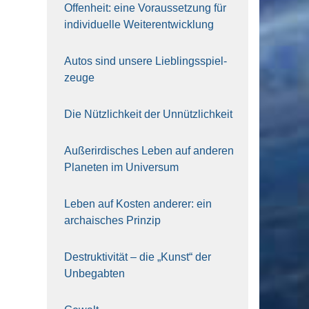
Offen­heit: eine Vor­aus­set­zung für
indi­vi­du­el­le Wei­ter­ent­wick­lung
Autos sind unse­re Lieb­lings­spiel­
zeu­ge
Die Nütz­lich­keit der Unnütz­lich­keit
Außer­ir­di­sches Leben auf ande­ren
Pla­ne­ten im Uni­ver­sum
Leben auf Kos­ten ande­rer: ein
archai­sches Prin­zip
Destruk­ti­vi­tät – die „Kunst“ der
Unbe­gab­ten