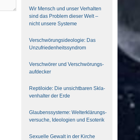
Wir Mensch und unser Ver­hal­ten
sind das Pro­blem die­ser Welt –
nicht unse­re Sys‍te‍me
Ver­schwö­rungs­ideo­lo­gie: Das
Unzufrieden­heitssyndrom
Ver­schwö­rer und Verschwörungs­
aufdecker
Rep­ti­lo­ide: Die unsicht­ba­ren Skla­
ven­hal­ter der Erde
Glau­bens­sys­te­me: Welt­erklä­rungs­
ver­su­che, Ideo­lo­gien und Eso­te­rik
Sexu­el­le Gewalt in der Kir­che