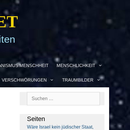
ET
iten
­NIS­MUS MENSCH­HEIT
MENSCH­LICH­KEIT
VER­SCHWÖ­RUN­GEN
TRAUM­BIL­DER
Suchen
nach:
Sei­ten
Wäre Isra­el kein jüdi­scher Staat,