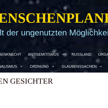
EN­SCHEN­PLA­N
t der ungenutzten Möglichke
GEN­KNECHT
ANTI­SE­MI­TIS­MUS
RUSS­LAND
ORGA
NA­LIS­MUS
ORD­NUNG
GLAU­BENS­SA­CHEN
EN GESICH­TER