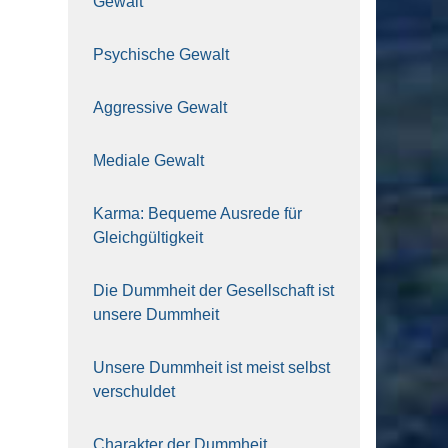
Gewalt
Psy­chi­sche Gewalt
Aggres­si­ve Gewalt
Media­le Gewalt
Kar­ma: Beque­me Aus­re­de für
Gleich­gül­tig­keit
Die Dumm­heit der Gesell­schaft ist
unse­re Dumm­heit
Unse­re Dumm­heit ist meist selbst
ver­schul­det
Cha­rak­ter der Dumm­heit