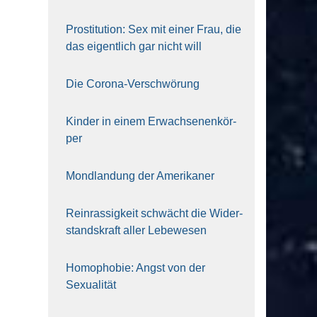
Pro­sti­tu­ti­on: Sex mit einer Frau, die
das eigent­lich gar nicht will
Die Coro­na-Ver­schwö­rung
Kin­der in einem Erwach­se­nen­kör­
per
Mond­lan­dung der Ame­ri­ka­ner
Rein­ras­sig­keit schwächt die Wider­
stands­kraft aller Lebe­we­sen
Homo­pho­bie: Angst von der
Sexua­li­tät