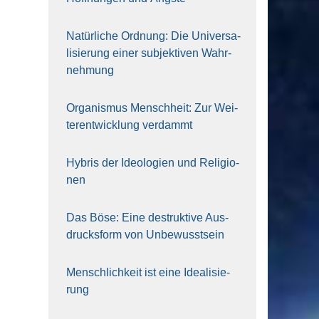
Natür­li­che Ord­nung: Die Uni­ver­sa­
li­sie­rung einer sub­jek­ti­ven Wahr­
neh­mung
Orga­nis­mus Mensch­heit: Zur Wei­
ter­ent­wick­lung ver­dammt
Hybris der Ideo­lo­gien und Reli­gio­
nen
Das Böse: Eine destruk­ti­ve Aus­
drucks­form von Unbe­wusst­sein
Mensch­lich­keit ist eine Idea­li­sie­
rung