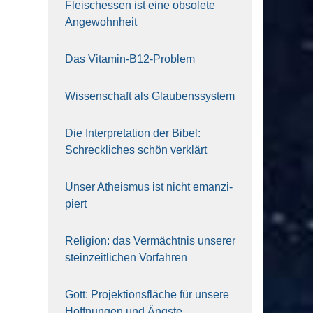
Fleisch­essen ist eine obso­le­te
An‍ge‍wohn‍heit
Das Vit­amin-B12-Pro­blem
Wis­sen­schaft als Glau­bens­sys­tem
Die Inter­pre­ta­ti­on der Bibel:
Schreck­li­ches schön ver­klärt
Unser Athe­is­mus ist nicht eman­zi­
piert
Reli­gi­on: das Ver­mächt­nis unse­rer
stein­zeit­li­chen Vor­fah­ren
Gott: Pro­jek­ti­ons­flä­che für unse­re
Hoff­nun­gen und Ängs­te