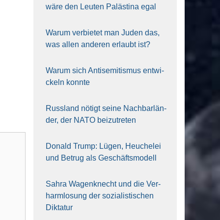
wäre den Leu­ten Paläs­ti­na egal
War­um ver­bie­tet man Juden das,
was allen ande­ren erlaubt ist?
War­um sich Anti­se­mi­tis­mus ent­wi­
ckeln konn­te
Russ­land nötigt sei­ne Nach­bar­län­
der, der NATO bei­zu­tre­ten
Donald Trump: Lügen, Heu­che­lei
und Betrug als Geschäfts­mo­dell
Sahra Wagen­knecht und die Ver­
harm­lo­sung der sozia­lis­ti­schen
Dik­ta­tur