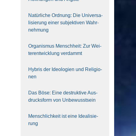
Natür­li­che Ord­nung: Die Uni­ver­sa­
li­sie­rung einer sub­jek­ti­ven Wahr­
neh­mung
Orga­nis­mus Mensch­heit: Zur Wei­
ter­ent­wick­lung ver­dammt
Hybris der Ideo­lo­gien und Reli­gio­
nen
Das Böse: Eine destruk­ti­ve Aus­
drucks­form von Unbe­wusst­sein
Mensch­lich­keit ist eine Idea­li­sie­
rung