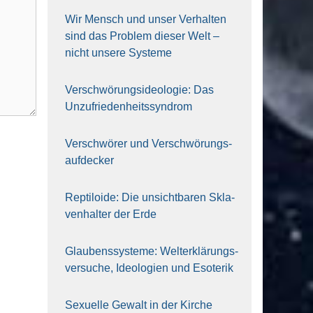
Wir Mensch und unser Ver­hal­ten
sind das Pro­blem die­ser Welt –
nicht unse­re Sys‍te‍me
Ver­schwö­rungs­ideo­lo­gie: Das
Unzufrieden­heitssyndrom
Ver­schwö­rer und Verschwörungs­
aufdecker
Rep­ti­lo­ide: Die unsicht­ba­ren Skla­
ven­hal­ter der Erde
Glau­bens­sys­te­me: Welt­erklä­rungs­
ver­su­che, Ideo­lo­gien und Eso­te­rik
Sexu­el­le Gewalt in der Kir­che