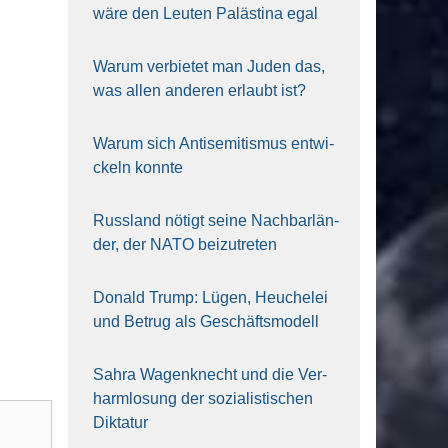
wäre den Leu­ten Paläs­ti­na egal
War­um ver­bie­tet man Juden das,
was allen ande­ren erlaubt ist?
War­um sich Anti­se­mi­tis­mus ent­wi­
ckeln konn­te
Russ­land nötigt sei­ne Nach­bar­län­
der, der NATO bei­zu­tre­ten
Donald Trump: Lügen, Heu­che­lei
und Betrug als Geschäfts­mo­dell
Sahra Wagen­knecht und die Ver­
harm­lo­sung der sozia­lis­ti­schen
Dik­ta­tur