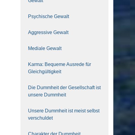
Gewalt
Psy­chi­sche Gewalt
Aggres­si­ve Gewalt
Media­le Gewalt
Kar­ma: Beque­me Aus­re­de für
Gleich­gül­tig­keit
Die Dumm­heit der Gesell­schaft ist
unse­re Dumm­heit
Unse­re Dumm­heit ist meist selbst
ver­schul­det
Cha­rak­ter der Dumm­heit