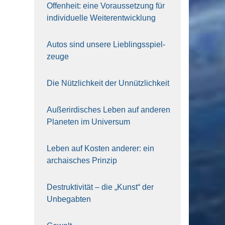
Offen­heit: eine Vor­aus­set­zung für
indi­vi­du­el­le Wei­ter­ent­wick­lung
Autos sind unse­re Lieb­lings­spiel­
zeu­ge
Die Nütz­lich­keit der Unnütz­lich­keit
Außer­ir­di­sches Leben auf ande­ren
Pla­ne­ten im Uni­ver­sum
Leben auf Kos­ten ande­rer: ein
archai­sches Prin­zip
Destruk­ti­vi­tät – die „Kunst“ der
Unbe­gab­ten