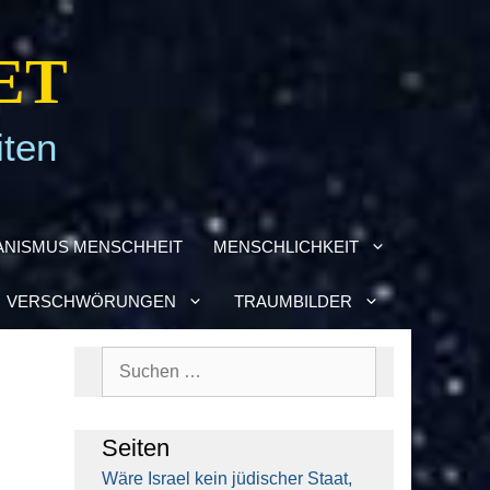
ET
iten
­NIS­MUS MENSCH­HEIT
MENSCH­LICH­KEIT
VER­SCHWÖ­RUN­GEN
TRAUM­BIL­DER
Suchen
nach:
Sei­ten
Wäre Isra­el kein jüdi­scher Staat,