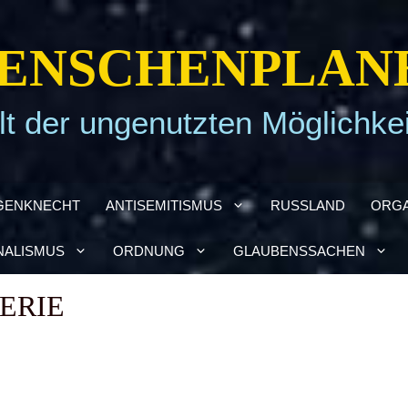
EN­SCHEN­PLA­N
t der ungenutzten Möglichke
GEN­KNECHT
ANTI­SE­MI­TIS­MUS
RUSS­LAND
ORGA
NA­LIS­MUS
ORD­NUNG
GLAU­BENS­SA­CHEN
E­RIE