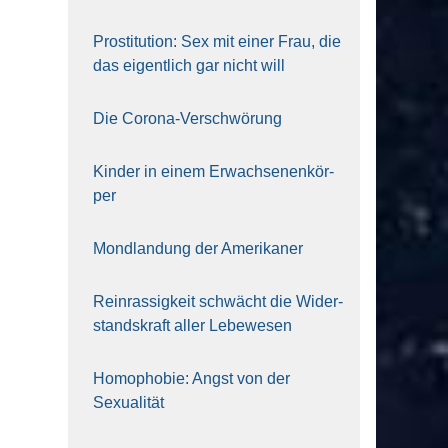
Pro­sti­tu­ti­on: Sex mit einer Frau, die
das eigent­lich gar nicht will
Die Coro­na-Ver­schwö­rung
Kin­der in einem Erwach­se­nen­kör­
per
Mond­lan­dung der Ame­ri­ka­ner
Rein­ras­sig­keit schwächt die Wider­
stands­kraft aller Lebe­we­sen
Homo­pho­bie: Angst von der
Sexua­li­tät