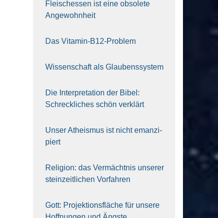
Fleisch­essen ist eine obso­le­te
An‍ge‍wohn‍heit
Das Vit­amin-B12-Pro­blem
Wis­sen­schaft als Glau­bens­sys­tem
Die Inter­pre­ta­ti­on der Bibel:
Schreck­li­ches schön ver­klärt
Unser Athe­is­mus ist nicht eman­zi­
piert
Reli­gi­on: das Ver­mächt­nis unse­rer
stein­zeit­li­chen Vor­fah­ren
Gott: Pro­jek­ti­ons­flä­che für unse­re
Hoff­nun­gen und Ängs­te