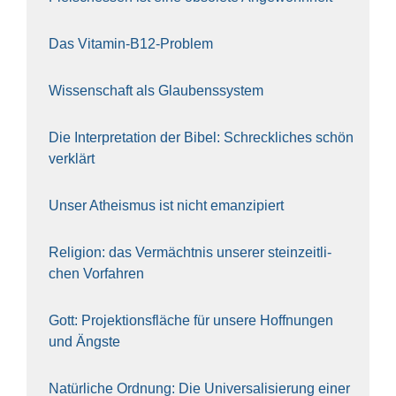
Das Vit­amin-B12-Pro­blem
Wis­sen­schaft als Glau­bens­sys­tem
Die Inter­pre­ta­ti­on der Bibel: Schreck­li­ches schön
ver­klärt
Unser Athe­is­mus ist nicht eman­zi­piert
Reli­gi­on: das Ver­mächt­nis unse­rer stein­zeit­li­
chen Vor­fah­ren
Gott: Pro­jek­ti­ons­flä­che für unse­re Hoff­nun­gen
und Ängs­te
Natür­li­che Ord­nung: Die Uni­ver­sa­li­sie­rung einer