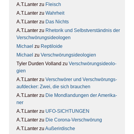
A.T.Lanter
zu
Fleisch
A.T.Lanter
zu
Wahr­heit
A.T.Lanter
zu
Das Nichts
A.T.Lanter
zu
Rhe­to­rik und Selbst­ver­ständ­nis der
Ver­schwö­rungs­ideo­lo­gen
Michael
zu
Rep­ti­lo­ide
Michael
zu
Ver­schwö­rungs­ideo­lo­gien
Tyler Durden Volland
zu
Ver­schwö­rungs­ideo­lo­
gien
A.T.Lanter
zu
Ver­schwö­rer und Ver­schwö­rungs­
auf­de­cker: Zwei, die sich brau­chen
A.T.Lanter
zu
Die Mond­lan­dun­gen der Ame­ri­ka­
ner
A.T.Lanter
zu
UFO-SICH­TUN­GEN
A.T.Lanter
zu
Die Coro­na-Ver­schwö­rung
A.T.Lanter
zu
Außer­ir­di­sche