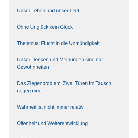
Unser Leben und unser Leid
Ohne Unglück kein Glück
The­is­mus: Flucht in die Unmün­dig­keit
Unser Den­ken und Mei­nun­gen sind nur
Gewohn­hei­ten
Das Zie­gen­pro­blem: Zwei Türen im Tausch
gegen eine
Wahr­heit ist nicht immer rela­tiv
Offen­heit und Wei­ter­ent­wick­lung