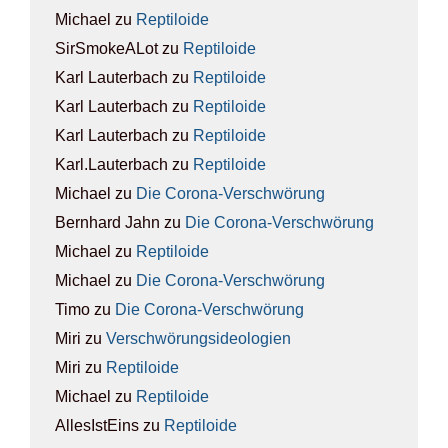
Michael
zu
Rep­ti­lo­ide
SirSmokeALot
zu
Rep­ti­lo­ide
Karl Lauterbach
zu
Rep­ti­lo­ide
Karl Lauterbach
zu
Rep­ti­lo­ide
Karl Lauterbach
zu
Rep­ti­lo­ide
Karl.Lauterbach
zu
Rep­ti­lo­ide
Michael
zu
Die Coro­na-Ver­schwö­rung
Bernhard Jahn
zu
Die Coro­na-Ver­schwö­rung
Michael
zu
Rep­ti­lo­ide
Michael
zu
Die Coro­na-Ver­schwö­rung
Timo
zu
Die Coro­na-Ver­schwö­rung
Miri
zu
Ver­schwö­rungs­ideo­lo­gien
Miri
zu
Rep­ti­lo­ide
Michael
zu
Rep­ti­lo­ide
AllesIstEins
zu
Rep­ti­lo­ide