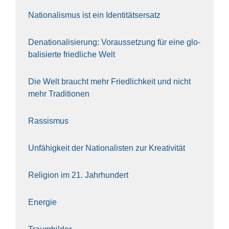
Natio­na­lis­mus ist ein Iden­ti­täts­er­satz
Dena­tio­na­li­sie­rung: Vor­aus­set­zung für eine glo­
ba­li­sier­te fried­li­che Welt
Die Welt braucht mehr Fried­lich­keit und nicht
mehr Tra­di­tio­nen
Ras­sis­mus
Unfä­hig­keit der Natio­na­lis­ten zur Krea­ti­vi­tät
Reli­gi­on im 21. Jahr­hun­dert
Ener­gie