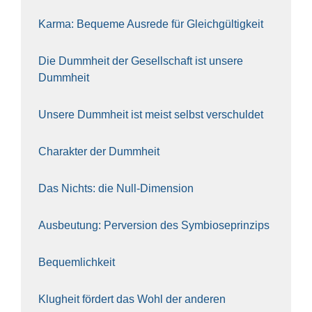
Kar­ma: Beque­me Aus­re­de für Gleich­gül­tig­keit
Die Dumm­heit der Gesell­schaft ist unse­re
Dumm­heit
Unse­re Dumm­heit ist meist selbst ver­schul­det
Cha­rak­ter der Dumm­heit
Das Nichts: die Null-Dimen­si­on
Aus­beu­tung: Per­ver­si­on des Sym­bio­se­prin­zips
Bequem­lich­keit
Klug­heit för­dert das Wohl der ande­ren