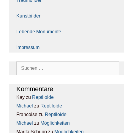
Traum­bil­der
Kunst­bil­der
Leben­de Monu­men­te
Impres­sum
Suchen
nach:
Kom­men­ta­re
Kay
zu
Rep­ti­lo­ide
Michael
zu
Rep­ti­lo­ide
Francoise
zu
Rep­ti­lo­ide
Michael
zu
Mög­lich­kei­ten
Marita Schupp
zu
Mög­lich­kei­ten