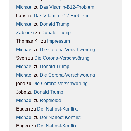
Michael
zu
Das Vit­amin-B12-Pro­blem
hans
zu
Das Vit­amin-B12-Pro­blem
Michael
zu
Donald Trump
Zablocki
zu
Donald Trump
Thomas Kl.
zu
Impres­sum
Michael
zu
Die Coro­na-Ver­schwö­rung
Sven
zu
Die Coro­na-Ver­schwö­rung
Michael
zu
Donald Trump
Michael
zu
Die Coro­na-Ver­schwö­rung
jobo
zu
Die Coro­na-Ver­schwö­rung
Jobo
zu
Donald Trump
Michael
zu
Rep­ti­lo­ide
Eugen
zu
Der Nah­ost-Kon­flikt
Michael
zu
Der Nah­ost-Kon­flikt
Eugen
zu
Der Nah­ost-Kon­flikt