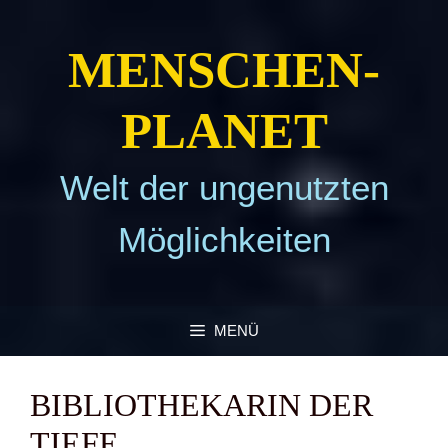
Zum
Inhalt
MEN­SCHEN­
springen
PLA­NET
Welt der ungenutzten
Möglichkeiten
MENÜ
BIBLIO­THE­KA­RIN DER
TIE­FE