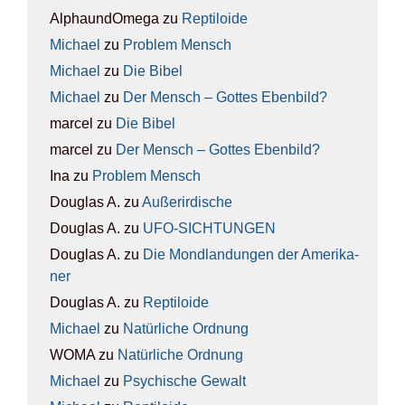
AlphaundOmega
zu
Rep­ti­lo­ide
Michael
zu
Pro­blem Mensch
Michael
zu
Die Bibel
Michael
zu
Der Mensch – Got­tes Eben­bild?
marcel
zu
Die Bibel
marcel
zu
Der Mensch – Got­tes Eben­bild?
Ina
zu
Pro­blem Mensch
Douglas A.
zu
Außer­ir­di­sche
Douglas A.
zu
UFO-SICH­TUN­GEN
Douglas A.
zu
Die Mond­lan­dun­gen der Ame­ri­ka­
ner
Douglas A.
zu
Rep­ti­lo­ide
Michael
zu
Natür­li­che Ord­nung
WOMA
zu
Natür­li­che Ord­nung
Michael
zu
Psy­chi­sche Gewalt