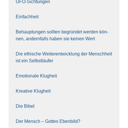
UFO-Sich­tun­gen
Ein­fach­heit
Behaup­tun­gen soll­ten begrün­det wer­den kön­
nen, andern­falls haben sie kei­nen Wert
Die ethi­sche Wei­ter­ent­wick­lung der Mensch­heit
ist ein Selbst­läu­fer
Emo­tio­na­le Klug­heit
Krea­ti­ve Klug­heit
Die Bibel
Der Mensch – Got­tes Eben­bild?