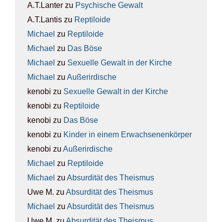
A.T.Lanter
zu
Psy­chi­sche Gewalt
A.T.Lantis
zu
Rep­ti­lo­ide
Michael
zu
Rep­ti­lo­ide
Michael
zu
Das Böse
Michael
zu
Sexu­el­le Gewalt in der Kir­che
Michael
zu
Außer­ir­di­sche
kenobi
zu
Sexu­el­le Gewalt in der Kir­che
kenobi
zu
Rep­ti­lo­ide
kenobi
zu
Das Böse
kenobi
zu
Kin­der in einem Erwach­se­nen­kör­per
kenobi
zu
Außer­ir­di­sche
Michael
zu
Rep­ti­lo­ide
Michael
zu
Absur­di­tät des The­is­mus
Uwe M.
zu
Absur­di­tät des The­is­mus
Michael
zu
Absur­di­tät des The­is­mus
Uwe M.
zu
Absur­di­tät des The­is­mus