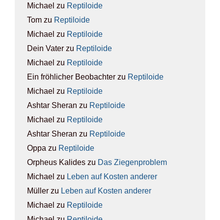
Michael
zu
Rep­ti­lo­ide
Tom
zu
Rep­ti­lo­ide
Michael
zu
Rep­ti­lo­ide
Dein Vater
zu
Rep­ti­lo­ide
Michael
zu
Rep­ti­lo­ide
Ein fröhlicher Beobachter
zu
Rep­ti­lo­ide
Michael
zu
Rep­ti­lo­ide
Ashtar Sheran
zu
Rep­ti­lo­ide
Michael
zu
Rep­ti­lo­ide
Ashtar Sheran
zu
Rep­ti­lo­ide
Oppa
zu
Rep­ti­lo­ide
Orpheus Kalides
zu
Das Zie­gen­pro­blem
Michael
zu
Leben auf Kos­ten ande­rer
Müller
zu
Leben auf Kos­ten ande­rer
Michael
zu
Rep­ti­lo­ide
Michael
zu
Rep­ti­lo­ide