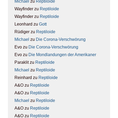
Michael
zu
Rep­ti­lo­ide
Wayfinder
zu
Rep­ti­lo­ide
Wayfinder
zu
Rep­ti­lo­ide
Leonhard
zu
Gott
Rüdiger
zu
Rep­ti­lo­ide
Michael
zu
Die Coro­na-Ver­schwö­rung
Evo
zu
Die Coro­na-Ver­schwö­rung
Evo
zu
Die Mond­lan­dun­gen der Ame­ri­ka­ner
Paraklit
zu
Rep­ti­lo­ide
Michael
zu
Rep­ti­lo­ide
Reinhard
zu
Rep­ti­lo­ide
A&O
zu
Rep­ti­lo­ide
A&O
zu
Rep­ti­lo­ide
Michael
zu
Rep­ti­lo­ide
A&O
zu
Rep­ti­lo­ide
A&O
zu
Rep­ti­lo­ide