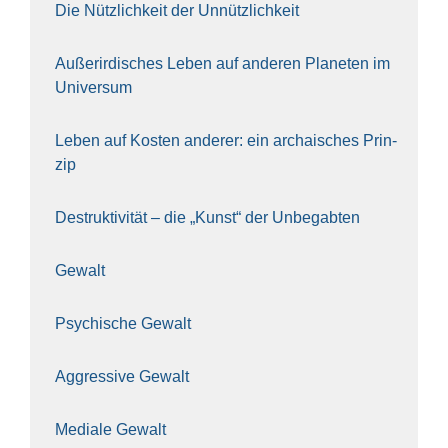
Die Nütz­lich­keit der Unnütz­lich­keit
Außer­ir­di­sches Leben auf ande­ren Pla­ne­ten im
Uni­ver­sum
Leben auf Kos­ten ande­rer: ein archai­sches Prin­
zip
Destruk­ti­vi­tät – die „Kunst“ der Unbe­gab­ten
Gewalt
Psy­chi­sche Gewalt
Aggres­si­ve Gewalt
Media­le Gewalt