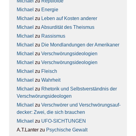
Michael
zu
Rep­ti­lo­ide
Michael
zu
Ener­gie
Michael
zu
Leben auf Kos­ten ande­rer
Michael
zu
Absur­di­tät des The­is­mus
Michael
zu
Ras­sis­mus
Michael
zu
Die Mond­lan­dun­gen der Ame­ri­ka­ner
Michael
zu
Ver­schwö­rungs­ideo­lo­gien
Michael
zu
Ver­schwö­rungs­ideo­lo­gien
Michael
zu
Fleisch
Michael
zu
Wahr­heit
Michael
zu
Rhe­to­rik und Selbst­ver­ständ­nis der
Ver­schwö­rungs­ideo­lo­gen
Michael
zu
Ver­schwö­rer und Ver­schwö­rungs­auf­
de­cker: Zwei, die sich brau­chen
Michael
zu
UFO-SICH­TUN­GEN
A.T.Lanter
zu
Psy­chi­sche Gewalt