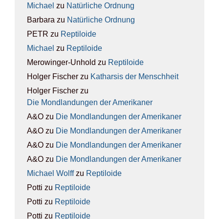
Michael
zu
Natür­li­che Ord­nung
Barbara
zu
Natür­li­che Ord­nung
PETR
zu
Rep­ti­lo­ide
Michael
zu
Rep­ti­lo­ide
Merowinger-Unhold
zu
Rep­ti­lo­ide
Holger Fischer
zu
Kathar­sis der Mensch­heit
Holger Fischer
zu
Die Mond­lan­dun­gen der Ame­ri­ka­ner
A&O
zu
Die Mond­lan­dun­gen der Ame­ri­ka­ner
A&O
zu
Die Mond­lan­dun­gen der Ame­ri­ka­ner
A&O
zu
Die Mond­lan­dun­gen der Ame­ri­ka­ner
A&O
zu
Die Mond­lan­dun­gen der Ame­ri­ka­ner
Michael Wolff
zu
Rep­ti­lo­ide
Potti
zu
Rep­ti­lo­ide
Potti
zu
Rep­ti­lo­ide
Potti
zu
Rep­ti­lo­ide