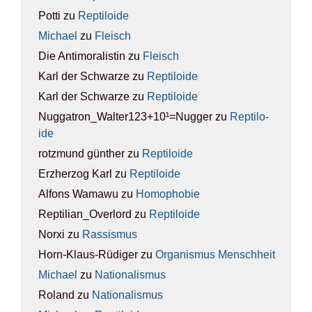
Potti
zu
Rep­ti­lo­ide
Michael
zu
Fleisch
Die Antimoralistin
zu
Fleisch
Karl der Schwarze
zu
Rep­ti­lo­ide
Karl der Schwarze
zu
Rep­ti­lo­ide
Nuggatron_Walter123+10¹=Nugger
zu
Rep­ti­lo­
ide
rotzmund günther
zu
Rep­ti­lo­ide
Erzherzog Karl
zu
Rep­ti­lo­ide
Alfons Wamawu
zu
Homo­pho­bie
Reptilian_Overlord
zu
Rep­ti­lo­ide
Norxi
zu
Ras­sis­mus
Horn-Klaus-Rüdiger
zu
Orga­nis­mus Mensch­heit
Michael
zu
Natio­na­lis­mus
Roland
zu
Natio­na­lis­mus