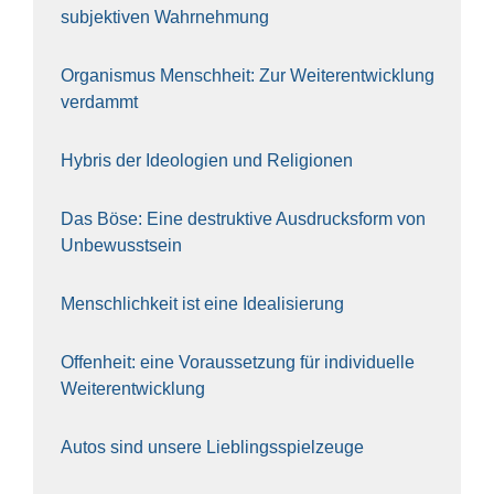
sub­jek­ti­ven Wahr­neh­mung
Orga­nis­mus Mensch­heit: Zur Wei­ter­ent­wick­lung
ver­dammt
Hybris der Ideo­lo­gien und Reli­gio­nen
Das Böse: Eine destruk­ti­ve Aus­drucks­form von
Unbe­wusst­sein
Mensch­lich­keit ist eine Idea­li­sie­rung
Offen­heit: eine Vor­aus­set­zung für indi­vi­du­el­le
Wei­ter­ent­wick­lung
Autos sind unse­re Lieb­lings­spiel­zeu­ge