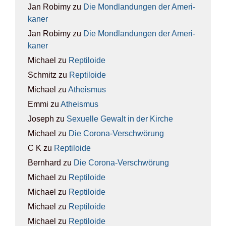
Jan Robimy
zu
Die Mond­lan­dun­gen der Ame­ri­
ka­ner
Jan Robimy
zu
Die Mond­lan­dun­gen der Ame­ri­
ka­ner
Michael
zu
Rep­ti­lo­ide
Schmitz
zu
Rep­ti­lo­ide
Michael
zu
Athe­is­mus
Emmi
zu
Athe­is­mus
Joseph
zu
Sexu­el­le Gewalt in der Kir­che
Michael
zu
Die Coro­na-Ver­schwö­rung
C K
zu
Rep­ti­lo­ide
Bernhard
zu
Die Coro­na-Ver­schwö­rung
Michael
zu
Rep­ti­lo­ide
Michael
zu
Rep­ti­lo­ide
Michael
zu
Rep­ti­lo­ide
Michael
zu
Rep­ti­lo­ide