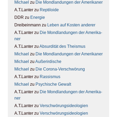
Michael
zu
Die Mond­lan­dun­gen der Ame­ri­ka­ner
A.T.Lanter
zu
Rep­ti­lo­ide
DDR
zu
Ener­gie
Dreibeinmann
zu
Leben auf Kos­ten ande­rer
A.T.Lanter
zu
Die Mond­lan­dun­gen der Ame­ri­ka­
ner
A.T.Lanter
zu
Absur­di­tät des The­is­mus
Michael
zu
Die Mond­lan­dun­gen der Ame­ri­ka­ner
Michael
zu
Außer­ir­di­sche
Michael
zu
Die Coro­na-Ver­schwö­rung
A.T.Lanter
zu
Ras­sis­mus
Michael
zu
Psy­chi­sche Gewalt
A.T.Lanter
zu
Die Mond­lan­dun­gen der Ame­ri­ka­
ner
A.T.Lanter
zu
Ver­schwö­rungs­ideo­lo­gien
A.T.Lanter
zu
Ver­schwö­rungs­ideo­lo­gien