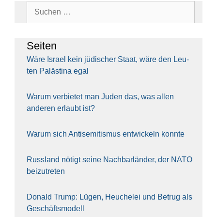
Suchen
nach:
Sei­ten
Wäre Isra­el kein jüdi­scher Staat, wäre den Leu­
ten Paläs­ti­na egal
War­um ver­bie­tet man Juden das, was allen
ande­ren erlaubt ist?
War­um sich Anti­se­mi­tis­mus ent­wi­ckeln konn­te
Russ­land nötigt sei­ne Nach­bar­län­der, der NATO
bei­zu­tre­ten
Donald Trump: Lügen, Heu­che­lei und Betrug als
Geschäfts­mo­dell