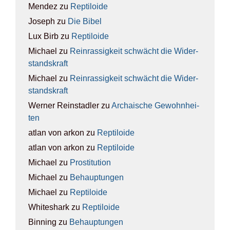
Mendez
zu
Rep­ti­lo­ide
Joseph
zu
Die Bibel
Lux Birb
zu
Rep­ti­lo­ide
Michael
zu
Rein­ras­sig­keit schwächt die Wider­
stands­kraft
Michael
zu
Rein­ras­sig­keit schwächt die Wider­
stands­kraft
Werner Reinstadler
zu
Archai­sche Gewohn­hei­
ten
atlan von arkon
zu
Rep­ti­lo­ide
atlan von arkon
zu
Rep­ti­lo­ide
Michael
zu
Pro­sti­tu­ti­on
Michael
zu
Behaup­tun­gen
Michael
zu
Rep­ti­lo­ide
Whiteshark
zu
Rep­ti­lo­ide
Binning
zu
Behaup­tun­gen