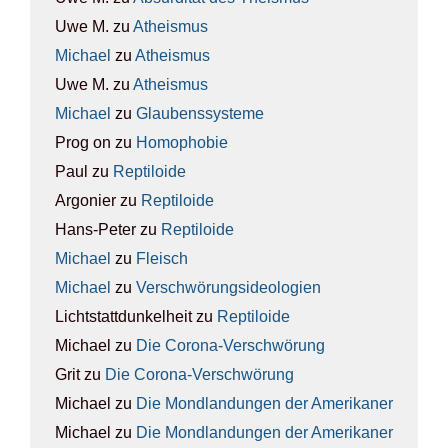
Uwe M.
zu
Athe­is­mus
Michael
zu
Athe­is­mus
Uwe M.
zu
Athe­is­mus
Michael
zu
Glau­bens­sys­te­me
Prog on
zu
Homo­pho­bie
Paul
zu
Rep­ti­lo­ide
Argonier
zu
Rep­ti­lo­ide
Hans-Peter
zu
Rep­ti­lo­ide
Michael
zu
Fleisch
Michael
zu
Ver­schwö­rungs­ideo­lo­gien
Lichtstattdunkelheit
zu
Rep­ti­lo­ide
Michael
zu
Die Coro­na-Ver­schwö­rung
Grit
zu
Die Coro­na-Ver­schwö­rung
Michael
zu
Die Mond­lan­dun­gen der Ame­ri­ka­ner
Michael
zu
Die Mond­lan­dun­gen der Ame­ri­ka­ner