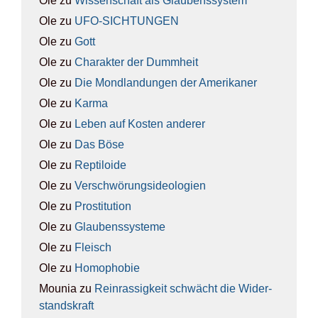
Ole
zu
Wis­sen­schaft als Glau­bens­sys­tem
Ole
zu
UFO-SICH­TUN­GEN
Ole
zu
Gott
Ole
zu
Cha­rak­ter der Dumm­heit
Ole
zu
Die Mond­lan­dun­gen der Ame­ri­ka­ner
Ole
zu
Kar­ma
Ole
zu
Leben auf Kos­ten ande­rer
Ole
zu
Das Böse
Ole
zu
Rep­ti­lo­ide
Ole
zu
Ver­schwö­rungs­ideo­lo­gien
Ole
zu
Pro­sti­tu­ti­on
Ole
zu
Glau­bens­sys­te­me
Ole
zu
Fleisch
Ole
zu
Homo­pho­bie
Mounia
zu
Rein­ras­sig­keit schwächt die Wider­
stands­kraft