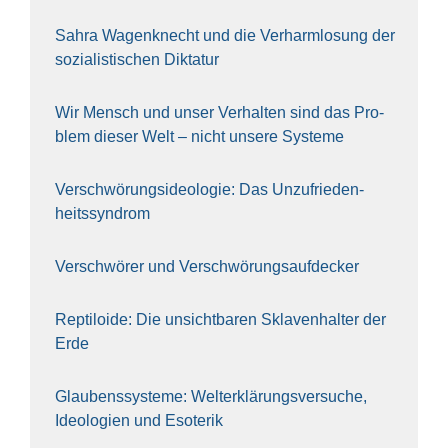
Sahra Wagen­knecht und die Ver­harm­lo­sung der
sozia­lis­ti­schen Dik­ta­tur
Wir Mensch und unser Ver­hal­ten sind das Pro­
blem die­ser Welt – nicht unse­re Sys‍te‍me
Ver­schwö­rungs­ideo­lo­gie: Das Unzufrieden­
heitssyndrom
Ver­schwö­rer und Verschwörungs­aufdecker
Rep­ti­lo­ide: Die unsicht­ba­ren Skla­ven­hal­ter der
Erde
Glau­bens­sys­te­me: Welt­erklä­rungs­ver­su­che,
Ideo­lo­gien und Eso­te­rik