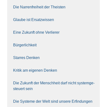
Die Nar­ren­frei­heit der The­is­ten
Glau­be ist Ersatz­wis­sen
Eine Zukunft ohne Ver­lie­rer
Bür­ger­lich­keit
Star­res Den­ken
Kri­tik am eige­nen Den­ken
Die Zukunft der Mensch­heit darf nicht sys­tem­ge­
steu­ert sein
Die Sys­te­me der Welt sind unse­re Erfin­dun­gen