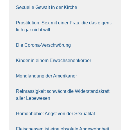
Sexu­el­le Gewalt in der Kir­che
Pro­sti­tu­ti­on: Sex mit einer Frau, die das eigent­
lich gar nicht will
Die Coro­na-Ver­schwö­rung
Kin­der in einem Erwach­se­nen­kör­per
Mond­lan­dung der Ame­ri­ka­ner
Rein­ras­sig­keit schwächt die Wider­stands­kraft
aller Lebe­we­sen
Homo­pho­bie: Angst von der Sexua­li­tät
Fleisch­essen ist eine obso­le­te An‍ge‍wohn‍heit