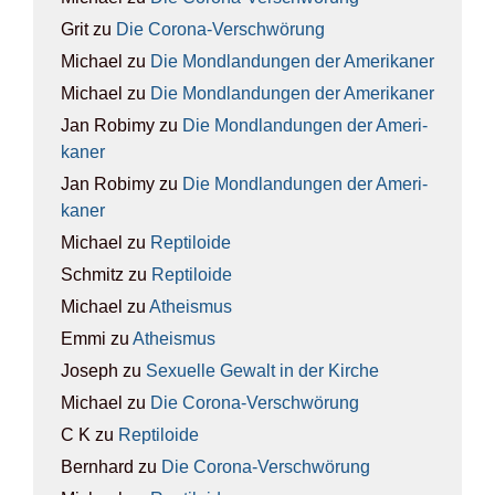
Grit
zu
Die Coro­na-Ver­schwö­rung
Michael
zu
Die Mond­lan­dun­gen der Ame­ri­ka­ner
Michael
zu
Die Mond­lan­dun­gen der Ame­ri­ka­ner
Jan Robimy
zu
Die Mond­lan­dun­gen der Ame­ri­
ka­ner
Jan Robimy
zu
Die Mond­lan­dun­gen der Ame­ri­
ka­ner
Michael
zu
Rep­ti­lo­ide
Schmitz
zu
Rep­ti­lo­ide
Michael
zu
Athe­is­mus
Emmi
zu
Athe­is­mus
Joseph
zu
Sexu­el­le Gewalt in der Kir­che
Michael
zu
Die Coro­na-Ver­schwö­rung
C K
zu
Rep­ti­lo­ide
Bernhard
zu
Die Coro­na-Ver­schwö­rung