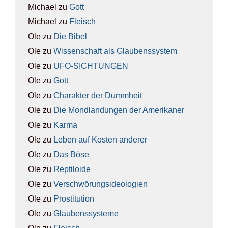
Michael
zu
Gott
Michael
zu
Fleisch
Ole
zu
Die Bibel
Ole
zu
Wis­sen­schaft als Glau­bens­sys­tem
Ole
zu
UFO-SICH­TUN­GEN
Ole
zu
Gott
Ole
zu
Cha­rak­ter der Dumm­heit
Ole
zu
Die Mond­lan­dun­gen der Ame­ri­ka­ner
Ole
zu
Kar­ma
Ole
zu
Leben auf Kos­ten ande­rer
Ole
zu
Das Böse
Ole
zu
Rep­ti­lo­ide
Ole
zu
Ver­schwö­rungs­ideo­lo­gien
Ole
zu
Pro­sti­tu­ti­on
Ole
zu
Glau­bens­sys­te­me