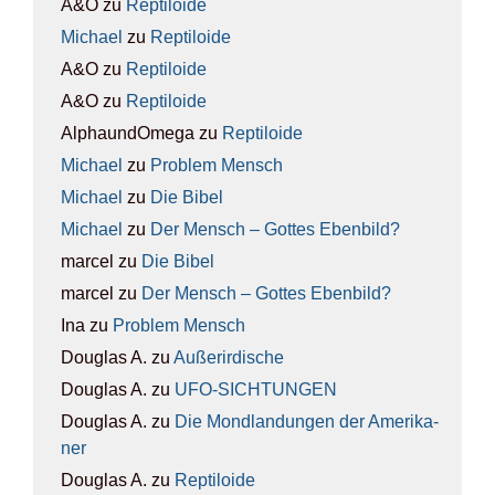
A&O
zu
Rep­ti­lo­ide
Michael
zu
Rep­ti­lo­ide
A&O
zu
Rep­ti­lo­ide
A&O
zu
Rep­ti­lo­ide
AlphaundOmega
zu
Rep­ti­lo­ide
Michael
zu
Pro­blem Mensch
Michael
zu
Die Bibel
Michael
zu
Der Mensch – Got­tes Eben­bild?
marcel
zu
Die Bibel
marcel
zu
Der Mensch – Got­tes Eben­bild?
Ina
zu
Pro­blem Mensch
Douglas A.
zu
Außer­ir­di­sche
Douglas A.
zu
UFO-SICH­TUN­GEN
Douglas A.
zu
Die Mond­lan­dun­gen der Ame­ri­ka­
ner
Douglas A.
zu
Rep­ti­lo­ide