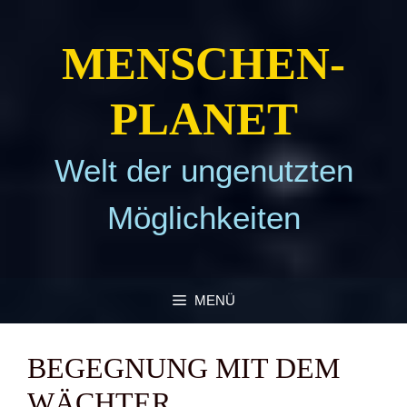
Zum
Inhalt
MEN­SCHEN­
springen
PLA­NET
Welt der ungenutzten
Möglichkeiten
MENÜ
BEGEG­NUNG MIT DEM
WÄCH­TER