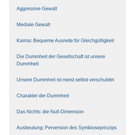
Aggres­si­ve Gewalt
Media­le Gewalt
Kar­ma: Beque­me Aus­re­de für Gleich­gül­tig­keit
Die Dumm­heit der Gesell­schaft ist unse­re
Dumm­heit
Unse­re Dumm­heit ist meist selbst ver­schul­det
Cha­rak­ter der Dumm­heit
Das Nichts: die Null-Dimen­si­on
Aus­beu­tung: Per­ver­si­on des Sym­bio­se­prin­zips