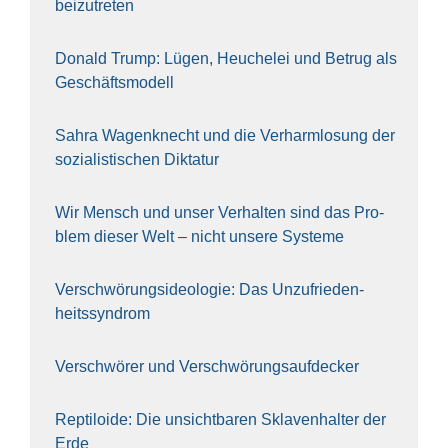
bei­zu­tre­ten
Donald Trump: Lügen, Heu­che­lei und Betrug als
Geschäfts­mo­dell
Sahra Wagen­knecht und die Ver­harm­lo­sung der
sozia­lis­ti­schen Dik­ta­tur
Wir Mensch und unser Ver­hal­ten sind das Pro­
blem die­ser Welt – nicht unse­re Sys‍te‍me
Ver­schwö­rungs­ideo­lo­gie: Das Unzufrieden­
heitssyndrom
Ver­schwö­rer und Verschwörungs­aufdecker
Rep­ti­lo­ide: Die unsicht­ba­ren Skla­ven­hal­ter der
Erde