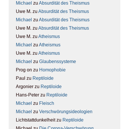
Michael
zu
Absur­di­tät des The­is­mus
Uwe M.
zu
Absur­di­tät des The­is­mus
Michael
zu
Absur­di­tät des The­is­mus
Uwe M.
zu
Absur­di­tät des The­is­mus
Uwe M.
zu
Athe­is­mus
Michael
zu
Athe­is­mus
Uwe M.
zu
Athe­is­mus
Michael
zu
Glau­bens­sys­te­me
Prog on
zu
Homo­pho­bie
Paul
zu
Rep­ti­lo­ide
Argonier
zu
Rep­ti­lo­ide
Hans-Peter
zu
Rep­ti­lo­ide
Michael
zu
Fleisch
Michael
zu
Ver­schwö­rungs­ideo­lo­gien
Lichtstattdunkelheit
zu
Rep­ti­lo­ide
Michael
zu
Die Coro­na-Ver­schwö­rung