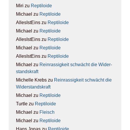
Miri
zu
Rep­ti­lo­ide
Michael
zu
Rep­ti­lo­ide
AllesIstEins
zu
Rep­ti­lo­ide
Michael
zu
Rep­ti­lo­ide
AllesIstEins
zu
Rep­ti­lo­ide
Michael
zu
Rep­ti­lo­ide
AllesIstEins
zu
Rep­ti­lo­ide
Michael
zu
Rein­ras­sig­keit schwächt die Wider­
stands­kraft
Michelle Krebs
zu
Rein­ras­sig­keit schwächt die
Wider­stands­kraft
Michael
zu
Rep­ti­lo­ide
Turtle
zu
Rep­ti­lo­ide
Michael
zu
Fleisch
Michael
zu
Rep­ti­lo­ide
Hans Jonas
zu
Rep­ti­lo­ide