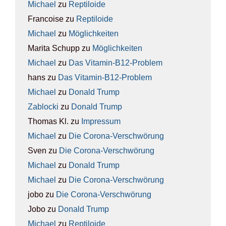
Michael
zu
Rep­ti­lo­ide
Francoise
zu
Rep­ti­lo­ide
Michael
zu
Mög­lich­kei­ten
Marita Schupp
zu
Mög­lich­kei­ten
Michael
zu
Das Vit­amin-B12-Pro­blem
hans
zu
Das Vit­amin-B12-Pro­blem
Michael
zu
Donald Trump
Zablocki
zu
Donald Trump
Thomas Kl.
zu
Impres­sum
Michael
zu
Die Coro­na-Ver­schwö­rung
Sven
zu
Die Coro­na-Ver­schwö­rung
Michael
zu
Donald Trump
Michael
zu
Die Coro­na-Ver­schwö­rung
jobo
zu
Die Coro­na-Ver­schwö­rung
Jobo
zu
Donald Trump
Michael
zu
Rep­ti­lo­ide