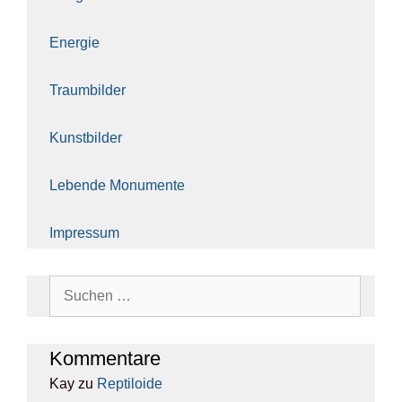
Ener­gie
Traum­bil­der
Kunst­bil­der
Leben­de Monu­men­te
Impres­sum
Suchen
nach:
Kom­men­ta­re
Kay
zu
Rep­ti­lo­ide