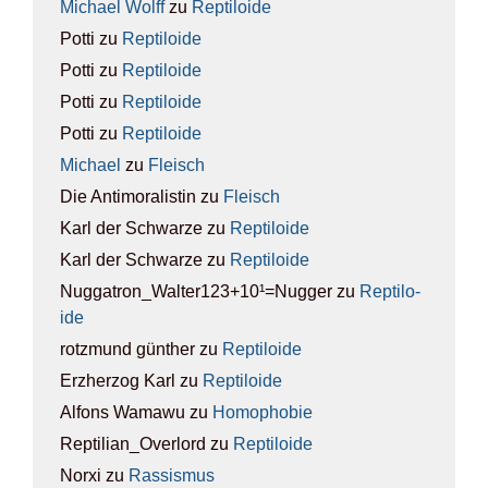
Michael Wolff
zu
Rep­ti­lo­ide
Potti
zu
Rep­ti­lo­ide
Potti
zu
Rep­ti­lo­ide
Potti
zu
Rep­ti­lo­ide
Potti
zu
Rep­ti­lo­ide
Michael
zu
Fleisch
Die Antimoralistin
zu
Fleisch
Karl der Schwarze
zu
Rep­ti­lo­ide
Karl der Schwarze
zu
Rep­ti­lo­ide
Nuggatron_Walter123+10¹=Nugger
zu
Rep­ti­lo­
ide
rotzmund günther
zu
Rep­ti­lo­ide
Erzherzog Karl
zu
Rep­ti­lo­ide
Alfons Wamawu
zu
Homo­pho­bie
Reptilian_Overlord
zu
Rep­ti­lo­ide
Norxi
zu
Ras­sis­mus