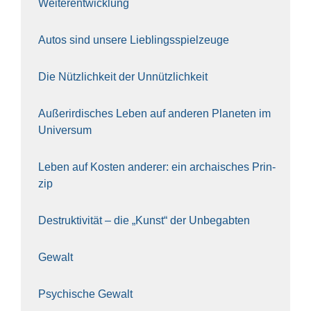
Wei­ter­ent­wick­lung
Autos sind unse­re Lieb­lings­spiel­zeu­ge
Die Nütz­lich­keit der Unnütz­lich­keit
Außer­ir­di­sches Leben auf ande­ren Pla­ne­ten im
Uni­ver­sum
Leben auf Kos­ten ande­rer: ein archai­sches Prin­
zip
Destruk­ti­vi­tät – die „Kunst“ der Unbe­gab­ten
Gewalt
Psy­chi­sche Gewalt