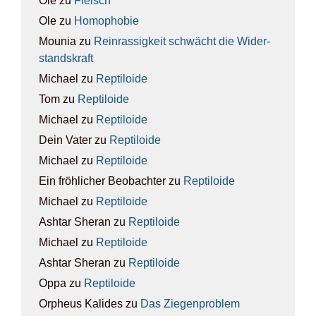
Ole
zu
Fleisch
Ole
zu
Homo­pho­bie
Mounia
zu
Rein­ras­sig­keit schwächt die Wider­
stands­kraft
Michael
zu
Rep­ti­lo­ide
Tom
zu
Rep­ti­lo­ide
Michael
zu
Rep­ti­lo­ide
Dein Vater
zu
Rep­ti­lo­ide
Michael
zu
Rep­ti­lo­ide
Ein fröhlicher Beobachter
zu
Rep­ti­lo­ide
Michael
zu
Rep­ti­lo­ide
Ashtar Sheran
zu
Rep­ti­lo­ide
Michael
zu
Rep­ti­lo­ide
Ashtar Sheran
zu
Rep­ti­lo­ide
Oppa
zu
Rep­ti­lo­ide
Orpheus Kalides
zu
Das Zie­gen­pro­blem