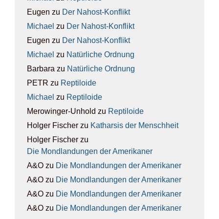
Eugen
zu
Der Nah­ost-Kon­flikt
Michael
zu
Der Nah­ost-Kon­flikt
Eugen
zu
Der Nah­ost-Kon­flikt
Michael
zu
Natür­li­che Ord­nung
Barbara
zu
Natür­li­che Ord­nung
PETR
zu
Rep­ti­lo­ide
Michael
zu
Rep­ti­lo­ide
Merowinger-Unhold
zu
Rep­ti­lo­ide
Holger Fischer
zu
Kathar­sis der Mensch­heit
Holger Fischer
zu
Die Mond­lan­dun­gen der Ame­ri­ka­ner
A&O
zu
Die Mond­lan­dun­gen der Ame­ri­ka­ner
A&O
zu
Die Mond­lan­dun­gen der Ame­ri­ka­ner
A&O
zu
Die Mond­lan­dun­gen der Ame­ri­ka­ner
A&O
zu
Die Mond­lan­dun­gen der Ame­ri­ka­ner