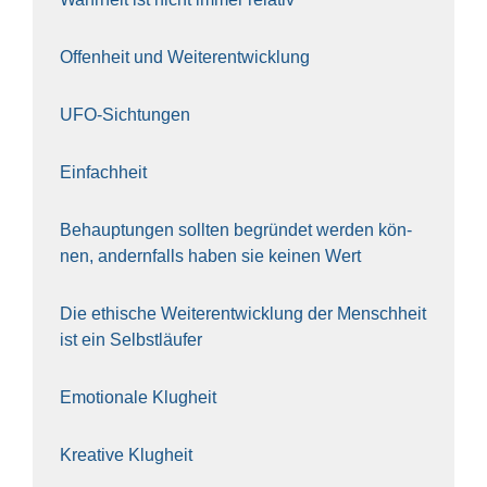
Offen­heit und Wei­ter­ent­wick­lung
UFO-Sich­tun­gen
Ein­fach­heit
Behaup­tun­gen soll­ten begrün­det wer­den kön­
nen, andern­falls haben sie kei­nen Wert
Die ethi­sche Wei­ter­ent­wick­lung der Mensch­heit
ist ein Selbst­läu­fer
Emo­tio­na­le Klug­heit
Krea­ti­ve Klug­heit