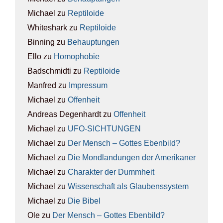
Michael
zu
Rep­ti­lo­ide
Whiteshark
zu
Rep­ti­lo­ide
Binning
zu
Behaup­tun­gen
Ello
zu
Homo­pho­bie
Badschmidti
zu
Rep­ti­lo­ide
Manfred
zu
Impres­sum
Michael
zu
Offen­heit
Andreas Degenhardt
zu
Offen­heit
Michael
zu
UFO-SICH­TUN­GEN
Michael
zu
Der Mensch – Got­tes Eben­bild?
Michael
zu
Die Mond­lan­dun­gen der Ame­ri­ka­ner
Michael
zu
Cha­rak­ter der Dumm­heit
Michael
zu
Wis­sen­schaft als Glau­bens­sys­tem
Michael
zu
Die Bibel
Ole
zu
Der Mensch – Got­tes Eben­bild?