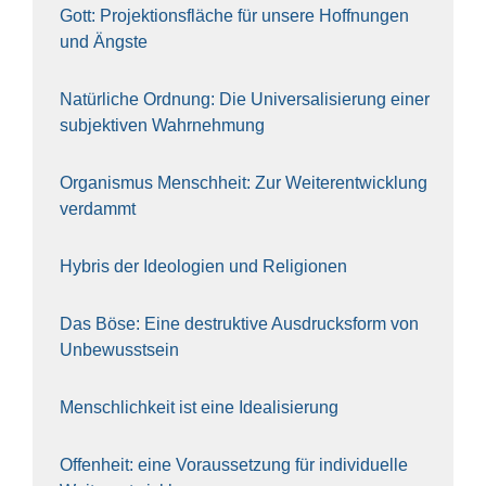
Gott: Pro­jek­ti­ons­flä­che für unse­re Hoff­nun­gen
und Ängs­te
Natür­li­che Ord­nung: Die Uni­ver­sa­li­sie­rung einer
sub­jek­ti­ven Wahr­neh­mung
Orga­nis­mus Mensch­heit: Zur Wei­ter­ent­wick­lung
ver­dammt
Hybris der Ideo­lo­gien und Reli­gio­nen
Das Böse: Eine destruk­ti­ve Aus­drucks­form von
Unbe­wusst­sein
Mensch­lich­keit ist eine Idea­li­sie­rung
Offen­heit: eine Vor­aus­set­zung für indi­vi­du­el­le