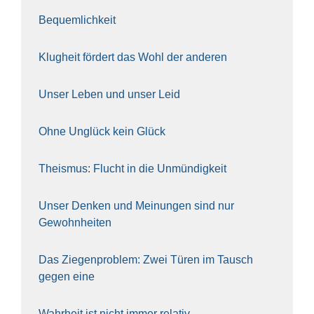
Bequem­lich­keit
Klug­heit för­dert das Wohl der ande­ren
Unser Leben und unser Leid
Ohne Unglück kein Glück
The­is­mus: Flucht in die Unmün­dig­keit
Unser Den­ken und Mei­nun­gen sind nur
Gewohn­hei­ten
Das Zie­gen­pro­blem: Zwei Türen im Tausch
gegen eine
Wahr­heit ist nicht immer rela­tiv