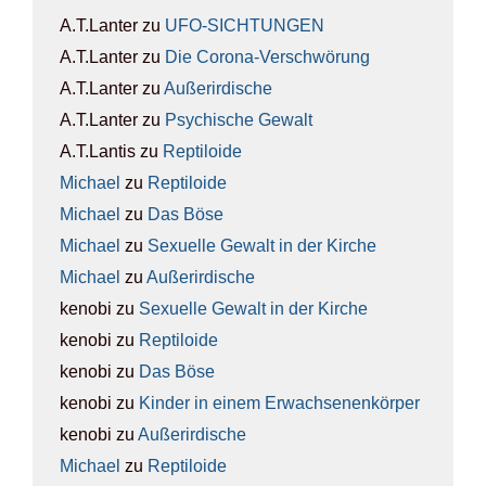
A.T.Lanter
zu
UFO-SICH­TUN­GEN
A.T.Lanter
zu
Die Coro­na-Ver­schwö­rung
A.T.Lanter
zu
Außer­ir­di­sche
A.T.Lanter
zu
Psy­chi­sche Gewalt
A.T.Lantis
zu
Rep­ti­lo­ide
Michael
zu
Rep­ti­lo­ide
Michael
zu
Das Böse
Michael
zu
Sexu­el­le Gewalt in der Kir­che
Michael
zu
Außer­ir­di­sche
kenobi
zu
Sexu­el­le Gewalt in der Kir­che
kenobi
zu
Rep­ti­lo­ide
kenobi
zu
Das Böse
kenobi
zu
Kin­der in einem Erwach­se­nen­kör­per
kenobi
zu
Außer­ir­di­sche
Michael
zu
Rep­ti­lo­ide