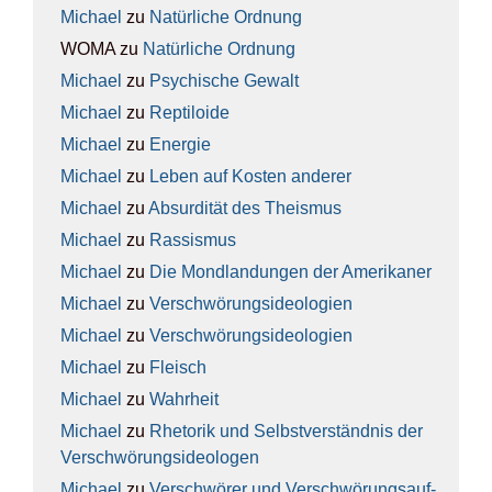
Michael
zu
Natür­li­che Ord­nung
WOMA
zu
Natür­li­che Ord­nung
Michael
zu
Psy­chi­sche Gewalt
Michael
zu
Rep­ti­lo­ide
Michael
zu
Ener­gie
Michael
zu
Leben auf Kos­ten ande­rer
Michael
zu
Absur­di­tät des The­is­mus
Michael
zu
Ras­sis­mus
Michael
zu
Die Mond­lan­dun­gen der Ame­ri­ka­ner
Michael
zu
Ver­schwö­rungs­ideo­lo­gien
Michael
zu
Ver­schwö­rungs­ideo­lo­gien
Michael
zu
Fleisch
Michael
zu
Wahr­heit
Michael
zu
Rhe­to­rik und Selbst­ver­ständ­nis der
Ver­schwö­rungs­ideo­lo­gen
Michael
zu
Ver­schwö­rer und Ver­schwö­rungs­auf­