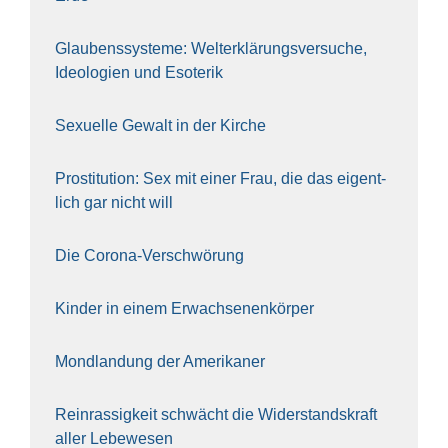
Glau­bens­sys­te­me: Welt­erklä­rungs­ver­su­che,
Ideo­lo­gien und Eso­te­rik
Sexu­el­le Gewalt in der Kir­che
Pro­sti­tu­ti­on: Sex mit einer Frau, die das eigent­
lich gar nicht will
Die Coro­na-Ver­schwö­rung
Kin­der in einem Erwach­se­nen­kör­per
Mond­lan­dung der Ame­ri­ka­ner
Rein­ras­sig­keit schwächt die Wider­stands­kraft
aller Lebe­we­sen