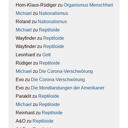
Horn-Klaus-Rüdiger
zu
Orga­nis­mus Mensch­heit
Michael
zu
Natio­na­lis­mus
Roland
zu
Natio­na­lis­mus
Michael
zu
Rep­ti­lo­ide
Wayfinder
zu
Rep­ti­lo­ide
Wayfinder
zu
Rep­ti­lo­ide
Leonhard
zu
Gott
Rüdiger
zu
Rep­ti­lo­ide
Michael
zu
Die Coro­na-Ver­schwö­rung
Evo
zu
Die Coro­na-Ver­schwö­rung
Evo
zu
Die Mond­lan­dun­gen der Ame­ri­ka­ner
Paraklit
zu
Rep­ti­lo­ide
Michael
zu
Rep­ti­lo­ide
Reinhard
zu
Rep­ti­lo­ide
A&O
zu
Rep­ti­lo­ide