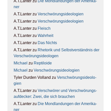
A.T.Lanter
zu
Die Mond­lan­dun­gen der Ame­ri­ka­
ner
A.T.Lanter
zu
Ver­schwö­rungs­ideo­lo­gien
A.T.Lanter
zu
Ver­schwö­rungs­ideo­lo­gien
A.T.Lanter
zu
Fleisch
A.T.Lanter
zu
Wahr­heit
A.T.Lanter
zu
Das Nichts
A.T.Lanter
zu
Rhe­to­rik und Selbst­ver­ständ­nis der
Ver­schwö­rungs­ideo­lo­gen
Michael
zu
Rep­ti­lo­ide
Michael
zu
Ver­schwö­rungs­ideo­lo­gien
Tyler Durden Volland
zu
Ver­schwö­rungs­ideo­lo­
gien
A.T.Lanter
zu
Ver­schwö­rer und Ver­schwö­rungs­
auf­de­cker: Zwei, die sich brau­chen
A.T.Lanter
zu
Die Mond­lan­dun­gen der Ame­ri­ka­
ner