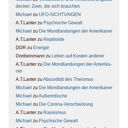
de­cker: Zwei, die sich brau­chen
Michael
zu
UFO-SICH­TUN­GEN
A.T.Lanter
zu
Psy­chi­sche Gewalt
Michael
zu
Die Mond­lan­dun­gen der Ame­ri­ka­ner
A.T.Lanter
zu
Rep­ti­lo­ide
DDR
zu
Ener­gie
Dreibeinmann
zu
Leben auf Kos­ten ande­rer
A.T.Lanter
zu
Die Mond­lan­dun­gen der Ame­ri­ka­
ner
A.T.Lanter
zu
Absur­di­tät des The­is­mus
Michael
zu
Die Mond­lan­dun­gen der Ame­ri­ka­ner
Michael
zu
Außer­ir­di­sche
Michael
zu
Die Coro­na-Ver­schwö­rung
A.T.Lanter
zu
Ras­sis­mus
Michael
zu
Psy­chi­sche Gewalt