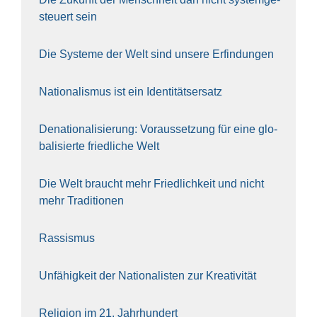
steu­ert sein
Die Sys­te­me der Welt sind unse­re Erfin­dun­gen
Natio­na­lis­mus ist ein Iden­ti­täts­er­satz
Dena­tio­na­li­sie­rung: Vor­aus­set­zung für eine glo­
ba­li­sier­te fried­li­che Welt
Die Welt braucht mehr Fried­lich­keit und nicht
mehr Tra­di­tio­nen
Ras­sis­mus
Unfä­hig­keit der Natio­na­lis­ten zur Krea­ti­vi­tät
Reli­gi­on im 21. Jahr­hun­dert