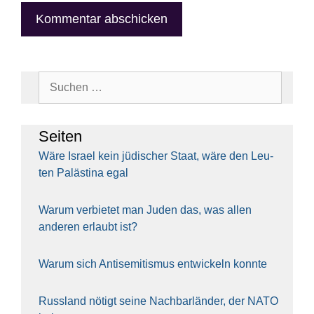
Suchen
nach:
Sei­ten
Wäre Isra­el kein jüdi­scher Staat, wäre den Leu­
ten Paläs­ti­na egal
War­um ver­bie­tet man Juden das, was allen
ande­ren erlaubt ist?
War­um sich Anti­se­mi­tis­mus ent­wi­ckeln konn­te
Russ­land nötigt sei­ne Nach­bar­län­der, der NATO