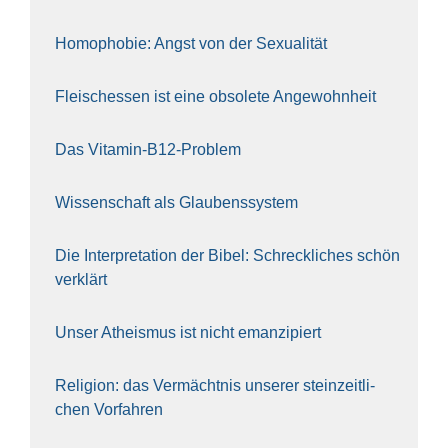
Homo­pho­bie: Angst von der Sexua­li­tät
Fleisch­essen ist eine obso­le­te An‍ge‍wohn‍heit
Das Vit­amin-B12-Pro­blem
Wis­sen­schaft als Glau­bens­sys­tem
Die Inter­pre­ta­ti­on der Bibel: Schreck­li­ches schön
ver­klärt
Unser Athe­is­mus ist nicht eman­zi­piert
Reli­gi­on: das Ver­mächt­nis unse­rer stein­zeit­li­
chen Vor­fah­ren