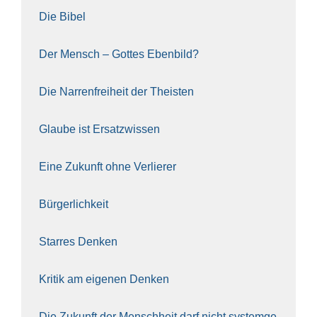
Die Bibel
Der Mensch – Got­tes Eben­bild?
Die Nar­ren­frei­heit der The­is­ten
Glau­be ist Ersatz­wis­sen
Eine Zukunft ohne Ver­lie­rer
Bür­ger­lich­keit
Star­res Den­ken
Kri­tik am eige­nen Den­ken
Die Zukunft der Mensch­heit darf nicht sys­tem­ge­