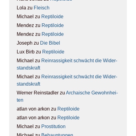
Lola
zu
Fleisch
Michael
zu
Rep­ti­lo­ide
Mendez
zu
Rep­ti­lo­ide
Mendez
zu
Rep­ti­lo­ide
Joseph
zu
Die Bibel
Lux Birb
zu
Rep­ti­lo­ide
Michael
zu
Rein­ras­sig­keit schwächt die Wider­
stands­kraft
Michael
zu
Rein­ras­sig­keit schwächt die Wider­
stands­kraft
Werner Reinstadler
zu
Archai­sche Gewohn­hei­
ten
atlan von arkon
zu
Rep­ti­lo­ide
atlan von arkon
zu
Rep­ti­lo­ide
Michael
zu
Pro­sti­tu­ti­on
Michael
zu
Behaup­tun­gen