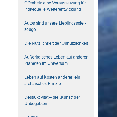
Offen­heit: eine Vor­aus­set­zung für
indi­vi­du­el­le Wei­ter­ent­wick­lung
Autos sind unse­re Lieb­lings­spiel­
zeu­ge
Die Nütz­lich­keit der Unnütz­lich­keit
Außer­ir­di­sches Leben auf ande­ren
Pla­ne­ten im Uni­ver­sum
Leben auf Kos­ten ande­rer: ein
archai­sches Prin­zip
Destruk­ti­vi­tät – die „Kunst“ der
Unbe­gab­ten