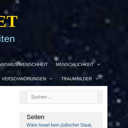
ET
iten
­NIS­MUS MENSCH­HEIT
MENSCH­LICH­KEIT
VER­SCHWÖ­RUN­GEN
TRAUM­BIL­DER
Suchen
nach:
Sei­ten
Wäre Isra­el kein jüdi­scher Staat,