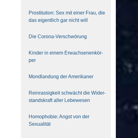
Pro­sti­tu­ti­on: Sex mit einer Frau, die
das eigent­lich gar nicht will
Die Coro­na-Ver­schwö­rung
Kin­der in einem Erwach­se­nen­kör­
per
Mond­lan­dung der Ame­ri­ka­ner
Rein­ras­sig­keit schwächt die Wider­
stands­kraft aller Lebe­we­sen
Homo­pho­bie: Angst von der
Sexua­li­tät