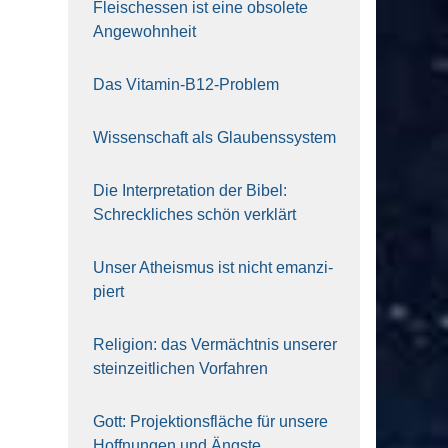
Fleisch­essen ist eine obso­le­te
An‍ge‍wohn‍heit
Das Vit­amin-B12-Pro­blem
Wis­sen­schaft als Glau­bens­sys­tem
Die Inter­pre­ta­ti­on der Bibel:
Schreck­li­ches schön ver­klärt
Unser Athe­is­mus ist nicht eman­zi­
piert
Reli­gi­on: das Ver­mächt­nis unse­rer
stein­zeit­li­chen Vor­fah­ren
Gott: Pro­jek­ti­ons­flä­che für unse­re
Hoff­nun­gen und Ängs­te