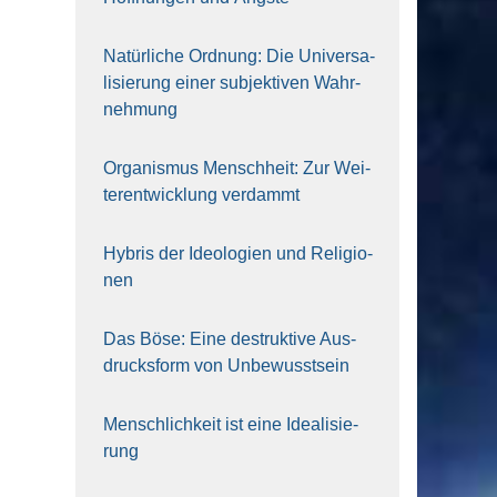
Natür­li­che Ord­nung: Die Uni­ver­sa­
li­sie­rung einer sub­jek­ti­ven Wahr­
neh­mung
Orga­nis­mus Mensch­heit: Zur Wei­
ter­ent­wick­lung ver­dammt
Hybris der Ideo­lo­gien und Reli­gio­
nen
Das Böse: Eine destruk­ti­ve Aus­
drucks­form von Unbe­wusst­sein
Mensch­lich­keit ist eine Idea­li­sie­
rung