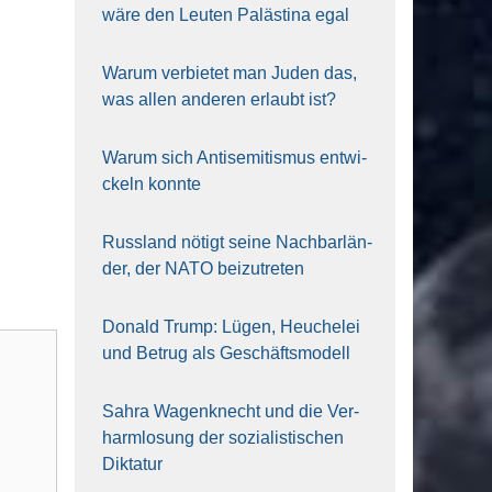
wäre den Leu­ten Paläs­ti­na egal
War­um ver­bie­tet man Juden das,
was allen ande­ren erlaubt ist?
War­um sich Anti­se­mi­tis­mus ent­wi­
ckeln konn­te
Russ­land nötigt sei­ne Nach­bar­län­
der, der NATO bei­zu­tre­ten
Donald Trump: Lügen, Heu­che­lei
und Betrug als Geschäfts­mo­dell
Sahra Wagen­knecht und die Ver­
harm­lo­sung der sozia­lis­ti­schen
Dik­ta­tur