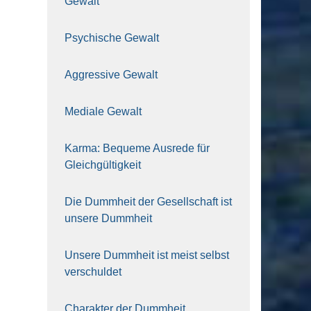
Gewalt
Psy­chi­sche Gewalt
Aggres­si­ve Gewalt
Media­le Gewalt
Kar­ma: Beque­me Aus­re­de für
Gleich­gül­tig­keit
Die Dumm­heit der Gesell­schaft ist
unse­re Dumm­heit
Unse­re Dumm­heit ist meist selbst
ver­schul­det
Cha­rak­ter der Dumm­heit