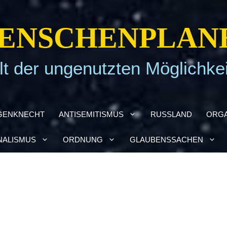
EN­SCHEN­PLA­N
t der ungenutzten Möglichke
GEN­KNECHT
ANTI­SE­MI­TIS­MUS
RUSS­LAND
ORGA
NA­LIS­MUS
ORD­NUNG
GLAU­BENS­SA­CHEN