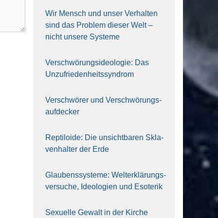
Wir Mensch und unser Ver­hal­ten
sind das Pro­blem die­ser Welt –
nicht unse­re Sys‍te‍me
Ver­schwö­rungs­ideo­lo­gie: Das
Unzufrieden­heitssyndrom
Ver­schwö­rer und Verschwörungs­
aufdecker
Rep­ti­lo­ide: Die unsicht­ba­ren Skla­
ven­hal­ter der Erde
Glau­bens­sys­te­me: Welt­erklä­rungs­
ver­su­che, Ideo­lo­gien und Eso­te­rik
Sexu­el­le Gewalt in der Kir­che