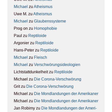
Michael
zu
Athe­is­mus
Uwe M.
zu
Athe­is­mus
Michael
zu
Glau­bens­sys­te­me
Prog on
zu
Homo­pho­bie
Paul
zu
Rep­ti­lo­ide
Argonier
zu
Rep­ti­lo­ide
Hans-Peter
zu
Rep­ti­lo­ide
Michael
zu
Fleisch
Michael
zu
Ver­schwö­rungs­ideo­lo­gien
Lichtstattdunkelheit
zu
Rep­ti­lo­ide
Michael
zu
Die Coro­na-Ver­schwö­rung
Grit
zu
Die Coro­na-Ver­schwö­rung
Michael
zu
Die Mond­lan­dun­gen der Ame­ri­ka­ner
Michael
zu
Die Mond­lan­dun­gen der Ame­ri­ka­ner
Jan Robimy
zu
Die Mond­lan­dun­gen der Ame­ri­