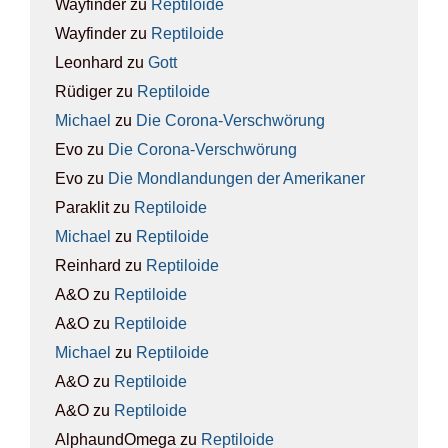
Wayfinder
zu
Rep­ti­lo­ide
Wayfinder
zu
Rep­ti­lo­ide
Leonhard
zu
Gott
Rüdiger
zu
Rep­ti­lo­ide
Michael
zu
Die Coro­na-Ver­schwö­rung
Evo
zu
Die Coro­na-Ver­schwö­rung
Evo
zu
Die Mond­lan­dun­gen der Ame­ri­ka­ner
Paraklit
zu
Rep­ti­lo­ide
Michael
zu
Rep­ti­lo­ide
Reinhard
zu
Rep­ti­lo­ide
A&O
zu
Rep­ti­lo­ide
A&O
zu
Rep­ti­lo­ide
Michael
zu
Rep­ti­lo­ide
A&O
zu
Rep­ti­lo­ide
A&O
zu
Rep­ti­lo­ide
AlphaundOmega
zu
Rep­ti­lo­ide