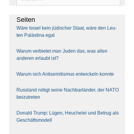
nach:
Sei­ten
Wäre Isra­el kein jüdi­scher Staat, wäre den Leu­
ten Paläs­ti­na egal
War­um ver­bie­tet man Juden das, was allen
ande­ren erlaubt ist?
War­um sich Anti­se­mi­tis­mus ent­wi­ckeln konn­te
Russ­land nötigt sei­ne Nach­bar­län­der, der NATO
bei­zu­tre­ten
Donald Trump: Lügen, Heu­che­lei und Betrug als
Geschäfts­mo­dell