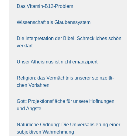
Das Vit­amin-B12-Pro­blem
Wis­sen­schaft als Glau­bens­sys­tem
Die Inter­pre­ta­ti­on der Bibel: Schreck­li­ches schön
ver­klärt
Unser Athe­is­mus ist nicht eman­zi­piert
Reli­gi­on: das Ver­mächt­nis unse­rer stein­zeit­li­
chen Vor­fah­ren
Gott: Pro­jek­ti­ons­flä­che für unse­re Hoff­nun­gen
und Ängs­te
Natür­li­che Ord­nung: Die Uni­ver­sa­li­sie­rung einer
sub­jek­ti­ven Wahr­neh­mung