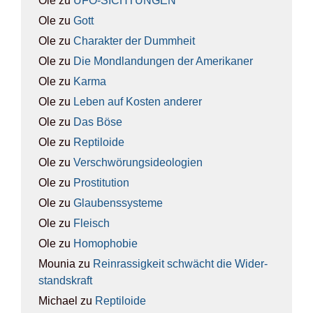
Ole
zu
UFO-SICH­TUN­GEN
Ole
zu
Gott
Ole
zu
Cha­rak­ter der Dumm­heit
Ole
zu
Die Mond­lan­dun­gen der Ame­ri­ka­ner
Ole
zu
Kar­ma
Ole
zu
Leben auf Kos­ten ande­rer
Ole
zu
Das Böse
Ole
zu
Rep­ti­lo­ide
Ole
zu
Ver­schwö­rungs­ideo­lo­gien
Ole
zu
Pro­sti­tu­ti­on
Ole
zu
Glau­bens­sys­te­me
Ole
zu
Fleisch
Ole
zu
Homo­pho­bie
Mounia
zu
Rein­ras­sig­keit schwächt die Wider­
stands­kraft
Michael
zu
Rep­ti­lo­ide