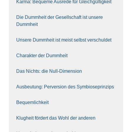
Kar­ma: Beque­me Aus­re­de für Gleich­gül­tig­keit
Die Dumm­heit der Gesell­schaft ist unse­re
Dumm­heit
Unse­re Dumm­heit ist meist selbst ver­schul­det
Cha­rak­ter der Dumm­heit
Das Nichts: die Null-Dimen­si­on
Aus­beu­tung: Per­ver­si­on des Sym­bio­se­prin­zips
Bequem­lich­keit
Klug­heit för­dert das Wohl der ande­ren