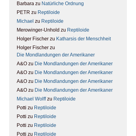
Barbara
zu
Natür­li­che Ord­nung
PETR
zu
Rep­ti­lo­ide
Michael
zu
Rep­ti­lo­ide
Merowinger-Unhold
zu
Rep­ti­lo­ide
Holger Fischer
zu
Kathar­sis der Mensch­heit
Holger Fischer
zu
Die Mond­lan­dun­gen der Ame­ri­ka­ner
A&O
zu
Die Mond­lan­dun­gen der Ame­ri­ka­ner
A&O
zu
Die Mond­lan­dun­gen der Ame­ri­ka­ner
A&O
zu
Die Mond­lan­dun­gen der Ame­ri­ka­ner
A&O
zu
Die Mond­lan­dun­gen der Ame­ri­ka­ner
Michael Wolff
zu
Rep­ti­lo­ide
Potti
zu
Rep­ti­lo­ide
Potti
zu
Rep­ti­lo­ide
Potti
zu
Rep­ti­lo­ide
Potti
zu
Rep­ti­lo­ide