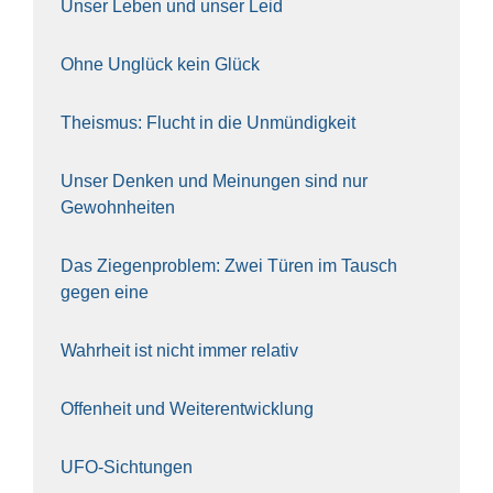
Unser Leben und unser Leid
Ohne Unglück kein Glück
The­is­mus: Flucht in die Unmün­dig­keit
Unser Den­ken und Mei­nun­gen sind nur
Gewohn­hei­ten
Das Zie­gen­pro­blem: Zwei Türen im Tausch
gegen eine
Wahr­heit ist nicht immer rela­tiv
Offen­heit und Wei­ter­ent­wick­lung
UFO-Sich­tun­gen