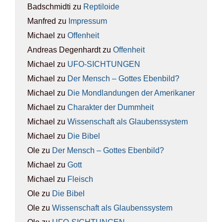
Badschmidti
zu
Rep­ti­lo­ide
Manfred
zu
Impres­sum
Michael
zu
Offen­heit
Andreas Degenhardt
zu
Offen­heit
Michael
zu
UFO-SICH­TUN­GEN
Michael
zu
Der Mensch – Got­tes Eben­bild?
Michael
zu
Die Mond­lan­dun­gen der Ame­ri­ka­ner
Michael
zu
Cha­rak­ter der Dumm­heit
Michael
zu
Wis­sen­schaft als Glau­bens­sys­tem
Michael
zu
Die Bibel
Ole
zu
Der Mensch – Got­tes Eben­bild?
Michael
zu
Gott
Michael
zu
Fleisch
Ole
zu
Die Bibel
Ole
zu
Wis­sen­schaft als Glau­bens­sys­tem