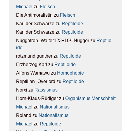
Michael
zu
Fleisch
Die Antimoralistin
zu
Fleisch
Karl der Schwarze
zu
Rep­ti­lo­ide
Karl der Schwarze
zu
Rep­ti­lo­ide
Nuggatron_Walter123+10¹=Nugger
zu
Rep­ti­lo­
ide
rotzmund günther
zu
Rep­ti­lo­ide
Erzherzog Karl
zu
Rep­ti­lo­ide
Alfons Wamawu
zu
Homo­pho­bie
Reptilian_Overlord
zu
Rep­ti­lo­ide
Norxi
zu
Ras­sis­mus
Horn-Klaus-Rüdiger
zu
Orga­nis­mus Mensch­heit
Michael
zu
Natio­na­lis­mus
Roland
zu
Natio­na­lis­mus
Michael
zu
Rep­ti­lo­ide