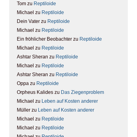
Tom
zu
Rep­ti­lo­ide
Michael
zu
Rep­ti­lo­ide
Dein Vater
zu
Rep­ti­lo­ide
Michael
zu
Rep­ti­lo­ide
Ein fröhlicher Beobachter
zu
Rep­ti­lo­ide
Michael
zu
Rep­ti­lo­ide
Ashtar Sheran
zu
Rep­ti­lo­ide
Michael
zu
Rep­ti­lo­ide
Ashtar Sheran
zu
Rep­ti­lo­ide
Oppa
zu
Rep­ti­lo­ide
Orpheus Kalides
zu
Das Zie­gen­pro­blem
Michael
zu
Leben auf Kos­ten ande­rer
Müller
zu
Leben auf Kos­ten ande­rer
Michael
zu
Rep­ti­lo­ide
Michael
zu
Rep­ti­lo­ide
Michael
zu
Rep­ti­lo­ide