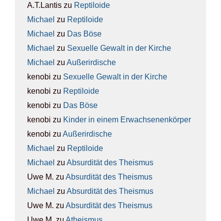
A.T.Lantis
zu
Rep­ti­lo­ide
Michael
zu
Rep­ti­lo­ide
Michael
zu
Das Böse
Michael
zu
Sexu­el­le Gewalt in der Kir­che
Michael
zu
Außer­ir­di­sche
kenobi
zu
Sexu­el­le Gewalt in der Kir­che
kenobi
zu
Rep­ti­lo­ide
kenobi
zu
Das Böse
kenobi
zu
Kin­der in einem Erwach­se­nen­kör­per
kenobi
zu
Außer­ir­di­sche
Michael
zu
Rep­ti­lo­ide
Michael
zu
Absur­di­tät des The­is­mus
Uwe M.
zu
Absur­di­tät des The­is­mus
Michael
zu
Absur­di­tät des The­is­mus
Uwe M.
zu
Absur­di­tät des The­is­mus
Uwe M.
zu
Athe­is­mus