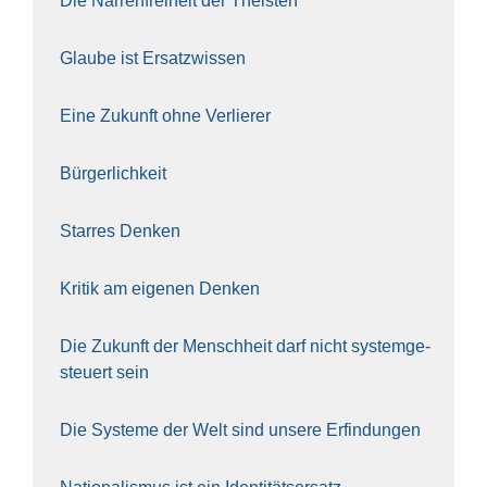
Die Nar­ren­frei­heit der The­is­ten
Glau­be ist Ersatz­wis­sen
Eine Zukunft ohne Ver­lie­rer
Bür­ger­lich­keit
Star­res Den­ken
Kri­tik am eige­nen Den­ken
Die Zukunft der Mensch­heit darf nicht sys­tem­ge­
steu­ert sein
Die Sys­te­me der Welt sind unse­re Erfin­dun­gen