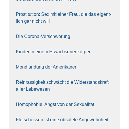
Pro­sti­tu­ti­on: Sex mit einer Frau, die das eigent­
lich gar nicht will
Die Coro­na-Ver­schwö­rung
Kin­der in einem Erwach­se­nen­kör­per
Mond­lan­dung der Ame­ri­ka­ner
Rein­ras­sig­keit schwächt die Wider­stands­kraft
aller Lebe­we­sen
Homo­pho­bie: Angst von der Sexua­li­tät
Fleisch­essen ist eine obso­le­te An‍ge‍wohn‍heit