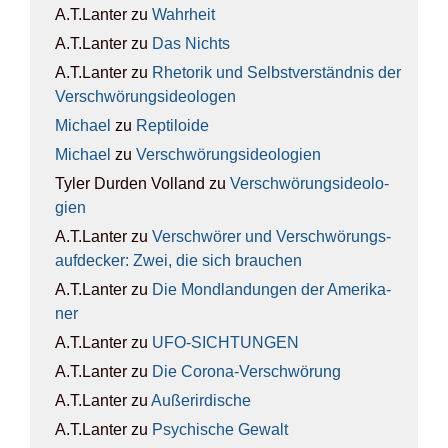
A.T.Lanter
zu
Wahr­heit
A.T.Lanter
zu
Das Nichts
A.T.Lanter
zu
Rhe­to­rik und Selbst­ver­ständ­nis der
Ver­schwö­rungs­ideo­lo­gen
Michael
zu
Rep­ti­lo­ide
Michael
zu
Ver­schwö­rungs­ideo­lo­gien
Tyler Durden Volland
zu
Ver­schwö­rungs­ideo­lo­
gien
A.T.Lanter
zu
Ver­schwö­rer und Ver­schwö­rungs­
auf­de­cker: Zwei, die sich brau­chen
A.T.Lanter
zu
Die Mond­lan­dun­gen der Ame­ri­ka­
ner
A.T.Lanter
zu
UFO-SICH­TUN­GEN
A.T.Lanter
zu
Die Coro­na-Ver­schwö­rung
A.T.Lanter
zu
Außer­ir­di­sche
A.T.Lanter
zu
Psy­chi­sche Gewalt