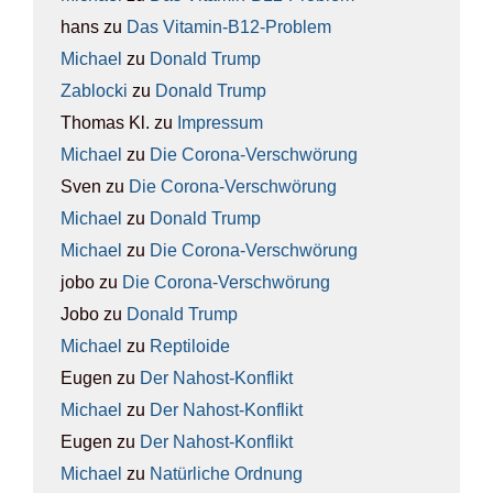
hans
zu
Das Vit­amin-B12-Pro­blem
Michael
zu
Donald Trump
Zablocki
zu
Donald Trump
Thomas Kl.
zu
Impres­sum
Michael
zu
Die Coro­na-Ver­schwö­rung
Sven
zu
Die Coro­na-Ver­schwö­rung
Michael
zu
Donald Trump
Michael
zu
Die Coro­na-Ver­schwö­rung
jobo
zu
Die Coro­na-Ver­schwö­rung
Jobo
zu
Donald Trump
Michael
zu
Rep­ti­lo­ide
Eugen
zu
Der Nah­ost-Kon­flikt
Michael
zu
Der Nah­ost-Kon­flikt
Eugen
zu
Der Nah­ost-Kon­flikt
Michael
zu
Natür­li­che Ord­nung