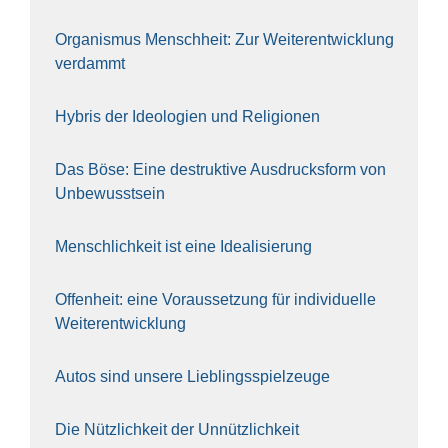
Orga­nis­mus Mensch­heit: Zur Wei­ter­ent­wick­lung
ver­dammt
Hybris der Ideo­lo­gien und Reli­gio­nen
Das Böse: Eine destruk­ti­ve Aus­drucks­form von
Unbe­wusst­sein
Mensch­lich­keit ist eine Idea­li­sie­rung
Offen­heit: eine Vor­aus­set­zung für indi­vi­du­el­le
Wei­ter­ent­wick­lung
Autos sind unse­re Lieb­lings­spiel­zeu­ge
Die Nütz­lich­keit der Unnütz­lich­keit