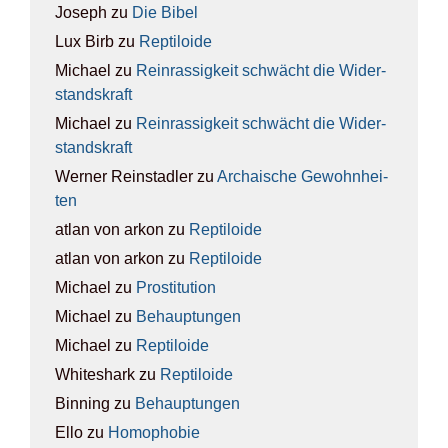
Joseph
zu
Die Bibel
Lux Birb
zu
Rep­ti­lo­ide
Michael
zu
Rein­ras­sig­keit schwächt die Wider­
stands­kraft
Michael
zu
Rein­ras­sig­keit schwächt die Wider­
stands­kraft
Werner Reinstadler
zu
Archai­sche Gewohn­hei­
ten
atlan von arkon
zu
Rep­ti­lo­ide
atlan von arkon
zu
Rep­ti­lo­ide
Michael
zu
Pro­sti­tu­ti­on
Michael
zu
Behaup­tun­gen
Michael
zu
Rep­ti­lo­ide
Whiteshark
zu
Rep­ti­lo­ide
Binning
zu
Behaup­tun­gen
Ello
zu
Homo­pho­bie