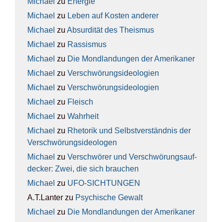
Michael
zu
Ener­gie
Michael
zu
Leben auf Kos­ten ande­rer
Michael
zu
Absur­di­tät des The­is­mus
Michael
zu
Ras­sis­mus
Michael
zu
Die Mond­lan­dun­gen der Ame­ri­ka­ner
Michael
zu
Ver­schwö­rungs­ideo­lo­gien
Michael
zu
Ver­schwö­rungs­ideo­lo­gien
Michael
zu
Fleisch
Michael
zu
Wahr­heit
Michael
zu
Rhe­to­rik und Selbst­ver­ständ­nis der
Ver­schwö­rungs­ideo­lo­gen
Michael
zu
Ver­schwö­rer und Ver­schwö­rungs­auf­
de­cker: Zwei, die sich brau­chen
Michael
zu
UFO-SICH­TUN­GEN
A.T.Lanter
zu
Psy­chi­sche Gewalt
Michael
zu
Die Mond­lan­dun­gen der Ame­ri­ka­ner