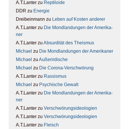
A.T.Lanter
zu
Rep­ti­lo­ide
DDR
zu
Ener­gie
Dreibeinmann
zu
Leben auf Kos­ten ande­rer
A.T.Lanter
zu
Die Mond­lan­dun­gen der Ame­ri­ka­
ner
A.T.Lanter
zu
Absur­di­tät des The­is­mus
Michael
zu
Die Mond­lan­dun­gen der Ame­ri­ka­ner
Michael
zu
Außer­ir­di­sche
Michael
zu
Die Coro­na-Ver­schwö­rung
A.T.Lanter
zu
Ras­sis­mus
Michael
zu
Psy­chi­sche Gewalt
A.T.Lanter
zu
Die Mond­lan­dun­gen der Ame­ri­ka­
ner
A.T.Lanter
zu
Ver­schwö­rungs­ideo­lo­gien
A.T.Lanter
zu
Ver­schwö­rungs­ideo­lo­gien
A.T.Lanter
zu
Fleisch