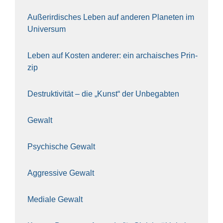
Außer­ir­di­sches Leben auf ande­ren Pla­ne­ten im
Uni­ver­sum
Leben auf Kos­ten ande­rer: ein archai­sches Prin­
zip
Destruk­ti­vi­tät – die „Kunst“ der Unbe­gab­ten
Gewalt
Psy­chi­sche Gewalt
Aggres­si­ve Gewalt
Media­le Gewalt