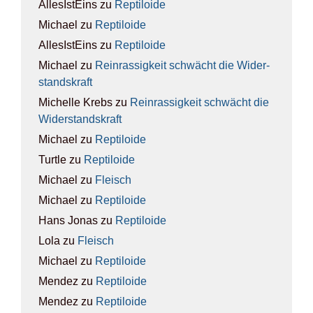
AllesIstEins
zu
Rep­ti­lo­ide
Michael
zu
Rep­ti­lo­ide
AllesIstEins
zu
Rep­ti­lo­ide
Michael
zu
Rein­ras­sig­keit schwächt die Wider­
stands­kraft
Michelle Krebs
zu
Rein­ras­sig­keit schwächt die
Wider­stands­kraft
Michael
zu
Rep­ti­lo­ide
Turtle
zu
Rep­ti­lo­ide
Michael
zu
Fleisch
Michael
zu
Rep­ti­lo­ide
Hans Jonas
zu
Rep­ti­lo­ide
Lola
zu
Fleisch
Michael
zu
Rep­ti­lo­ide
Mendez
zu
Rep­ti­lo­ide
Mendez
zu
Rep­ti­lo­ide