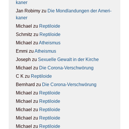
ka­ner
Jan Robimy
zu
Die Mond­lan­dun­gen der Ame­ri­
ka­ner
Michael
zu
Rep­ti­lo­ide
Schmitz
zu
Rep­ti­lo­ide
Michael
zu
Athe­is­mus
Emmi
zu
Athe­is­mus
Joseph
zu
Sexu­el­le Gewalt in der Kir­che
Michael
zu
Die Coro­na-Ver­schwö­rung
C K
zu
Rep­ti­lo­ide
Bernhard
zu
Die Coro­na-Ver­schwö­rung
Michael
zu
Rep­ti­lo­ide
Michael
zu
Rep­ti­lo­ide
Michael
zu
Rep­ti­lo­ide
Michael
zu
Rep­ti­lo­ide
Michael
zu
Rep­ti­lo­ide