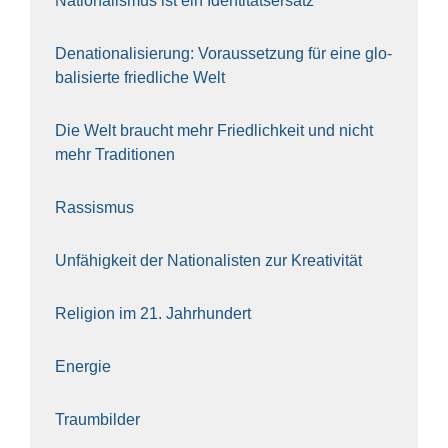
Natio­na­lis­mus ist ein Iden­ti­täts­er­satz
Dena­tio­na­li­sie­rung: Vor­aus­set­zung für eine glo­
ba­li­sier­te fried­li­che Welt
Die Welt braucht mehr Fried­lich­keit und nicht
mehr Tra­di­tio­nen
Ras­sis­mus
Unfä­hig­keit der Natio­na­lis­ten zur Krea­ti­vi­tät
Reli­gi­on im 21. Jahr­hun­dert
Ener­gie
Traum­bil­der