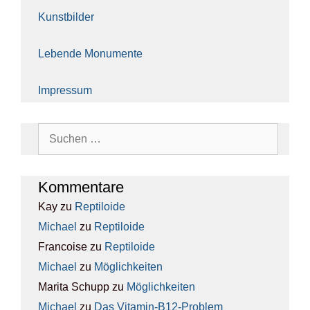
Kunst­bil­der
Leben­de Monu­men­te
Impres­sum
Suchen
nach:
Kom­men­ta­re
Kay
zu
Rep­ti­lo­ide
Michael
zu
Rep­ti­lo­ide
Francoise
zu
Rep­ti­lo­ide
Michael
zu
Mög­lich­kei­ten
Marita Schupp
zu
Mög­lich­kei­ten
Michael
zu
Das Vit­amin-B12-Pro­blem