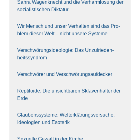
Sahra Wagen­knecht und die Ver­harm­lo­sung der
sozia­lis­ti­schen Dik­ta­tur
Wir Mensch und unser Ver­hal­ten sind das Pro­
blem die­ser Welt – nicht unse­re Sys‍te‍me
Ver­schwö­rungs­ideo­lo­gie: Das Unzufrieden­
heitssyndrom
Ver­schwö­rer und Verschwörungs­aufdecker
Rep­ti­lo­ide: Die unsicht­ba­ren Skla­ven­hal­ter der
Erde
Glau­bens­sys­te­me: Welt­erklä­rungs­ver­su­che,
Ideo­lo­gien und Eso­te­rik
Sexu­el­le Gewalt in der Kir­che