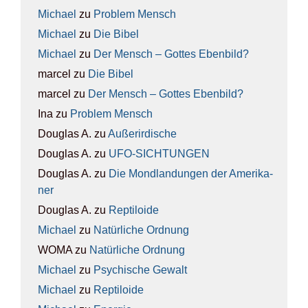
Michael
zu
Pro­blem Mensch
Michael
zu
Die Bibel
Michael
zu
Der Mensch – Got­tes Eben­bild?
marcel
zu
Die Bibel
marcel
zu
Der Mensch – Got­tes Eben­bild?
Ina
zu
Pro­blem Mensch
Douglas A.
zu
Außer­ir­di­sche
Douglas A.
zu
UFO-SICH­TUN­GEN
Douglas A.
zu
Die Mond­lan­dun­gen der Ame­ri­ka­
ner
Douglas A.
zu
Rep­ti­lo­ide
Michael
zu
Natür­li­che Ord­nung
WOMA
zu
Natür­li­che Ord­nung
Michael
zu
Psy­chi­sche Gewalt
Michael
zu
Rep­ti­lo­ide