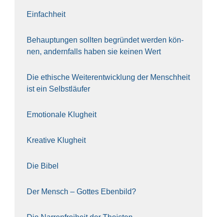
Ein­fach­heit
Behaup­tun­gen soll­ten begrün­det wer­den kön­
nen, andern­falls haben sie kei­nen Wert
Die ethi­sche Wei­ter­ent­wick­lung der Mensch­heit
ist ein Selbst­läu­fer
Emo­tio­na­le Klug­heit
Krea­ti­ve Klug­heit
Die Bibel
Der Mensch – Got­tes Eben­bild?