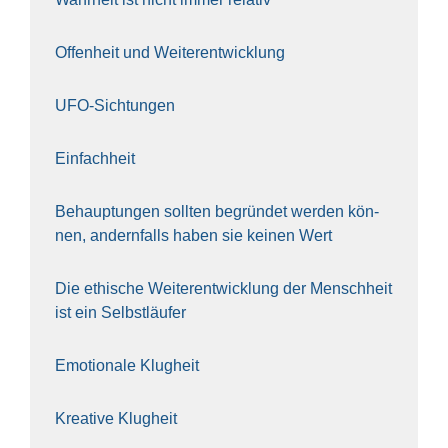
Offen­heit und Wei­ter­ent­wick­lung
UFO-Sich­tun­gen
Ein­fach­heit
Behaup­tun­gen soll­ten begrün­det wer­den kön­
nen, andern­falls haben sie kei­nen Wert
Die ethi­sche Wei­ter­ent­wick­lung der Mensch­heit
ist ein Selbst­läu­fer
Emo­tio­na­le Klug­heit
Krea­ti­ve Klug­heit