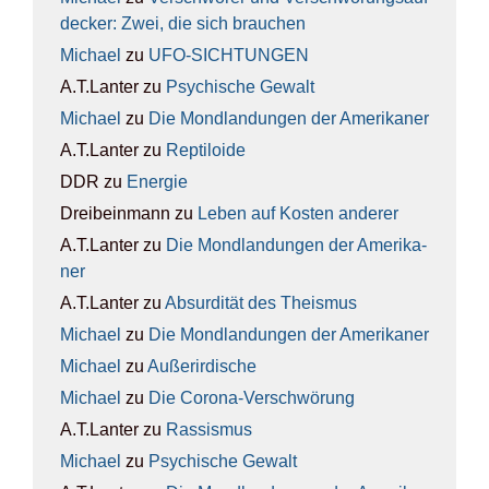
de­cker: Zwei, die sich brau­chen
Michael
zu
UFO-SICH­TUN­GEN
A.T.Lanter
zu
Psy­chi­sche Gewalt
Michael
zu
Die Mond­lan­dun­gen der Ame­ri­ka­ner
A.T.Lanter
zu
Rep­ti­lo­ide
DDR
zu
Ener­gie
Dreibeinmann
zu
Leben auf Kos­ten ande­rer
A.T.Lanter
zu
Die Mond­lan­dun­gen der Ame­ri­ka­
ner
A.T.Lanter
zu
Absur­di­tät des The­is­mus
Michael
zu
Die Mond­lan­dun­gen der Ame­ri­ka­ner
Michael
zu
Außer­ir­di­sche
Michael
zu
Die Coro­na-Ver­schwö­rung
A.T.Lanter
zu
Ras­sis­mus
Michael
zu
Psy­chi­sche Gewalt