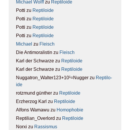
Michael Wolff
zu
Rep­ti­lo­ide
Potti
zu
Rep­ti­lo­ide
Potti
zu
Rep­ti­lo­ide
Potti
zu
Rep­ti­lo­ide
Potti
zu
Rep­ti­lo­ide
Michael
zu
Fleisch
Die Antimoralistin
zu
Fleisch
Karl der Schwarze
zu
Rep­ti­lo­ide
Karl der Schwarze
zu
Rep­ti­lo­ide
Nuggatron_Walter123+10¹=Nugger
zu
Rep­ti­lo­
ide
rotzmund günther
zu
Rep­ti­lo­ide
Erzherzog Karl
zu
Rep­ti­lo­ide
Alfons Wamawu
zu
Homo­pho­bie
Reptilian_Overlord
zu
Rep­ti­lo­ide
Norxi
zu
Ras­sis­mus