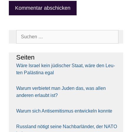
Suchen
nach:
Sei­ten
Wäre Isra­el kein jüdi­scher Staat, wäre den Leu­
ten Paläs­ti­na egal
War­um ver­bie­tet man Juden das, was allen
ande­ren erlaubt ist?
War­um sich Anti­se­mi­tis­mus ent­wi­ckeln konn­te
Russ­land nötigt sei­ne Nach­bar­län­der, der NATO