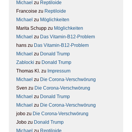
Michael
zu
Rep­ti­lo­ide
Francoise
zu
Rep­ti­lo­ide
Michael
zu
Mög­lich­kei­ten
Marita Schupp
zu
Mög­lich­kei­ten
Michael
zu
Das Vit­amin-B12-Pro­blem
hans
zu
Das Vit­amin-B12-Pro­blem
Michael
zu
Donald Trump
Zablocki
zu
Donald Trump
Thomas Kl.
zu
Impres­sum
Michael
zu
Die Coro­na-Ver­schwö­rung
Sven
zu
Die Coro­na-Ver­schwö­rung
Michael
zu
Donald Trump
Michael
zu
Die Coro­na-Ver­schwö­rung
jobo
zu
Die Coro­na-Ver­schwö­rung
Jobo
zu
Donald Trump
Michael
zu
Rep­ti­lo­ide