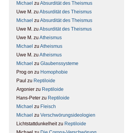
Michael
zu
Absur­di­tät des The­is­mus
Uwe M.
zu
Absur­di­tät des The­is­mus
Michael
zu
Absur­di­tät des The­is­mus
Uwe M.
zu
Absur­di­tät des The­is­mus
Uwe M.
zu
Athe­is­mus
Michael
zu
Athe­is­mus
Uwe M.
zu
Athe­is­mus
Michael
zu
Glau­bens­sys­te­me
Prog on
zu
Homo­pho­bie
Paul
zu
Rep­ti­lo­ide
Argonier
zu
Rep­ti­lo­ide
Hans-Peter
zu
Rep­ti­lo­ide
Michael
zu
Fleisch
Michael
zu
Ver­schwö­rungs­ideo­lo­gien
Lichtstattdunkelheit
zu
Rep­ti­lo­ide
Michael
zu
Die Coro­na-Ver­schwö­rung