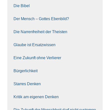
Die Bibel
Der Mensch – Got­tes Eben­bild?
Die Nar­ren­frei­heit der The­is­ten
Glau­be ist Ersatz­wis­sen
Eine Zukunft ohne Ver­lie­rer
Bür­ger­lich­keit
Star­res Den­ken
Kri­tik am eige­nen Den­ken
Die Zukunft der Mensch­heit darf nicht sys­tem­ge­