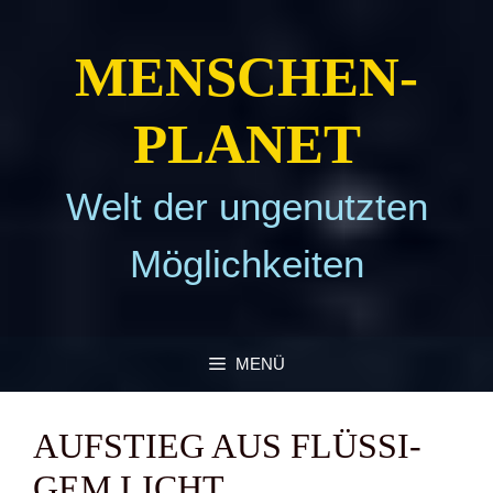
Zum
Inhalt
MEN­SCHEN­
springen
PLA­NET
Welt der ungenutzten
Möglichkeiten
MENÜ
AUF­STIEG AUS FLÜS­SI­
GEM LICHT