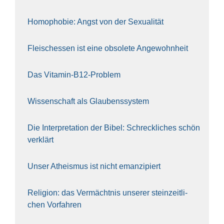
Homo­pho­bie: Angst von der Sexua­li­tät
Fleisch­essen ist eine obso­le­te An‍ge‍wohn‍heit
Das Vit­amin-B12-Pro­blem
Wis­sen­schaft als Glau­bens­sys­tem
Die Inter­pre­ta­ti­on der Bibel: Schreck­li­ches schön
ver­klärt
Unser Athe­is­mus ist nicht eman­zi­piert
Reli­gi­on: das Ver­mächt­nis unse­rer stein­zeit­li­
chen Vor­fah­ren