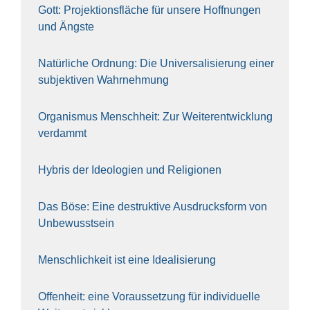
Gott: Pro­jek­ti­ons­flä­che für unse­re Hoff­nun­gen
und Ängs­te
Natür­li­che Ord­nung: Die Uni­ver­sa­li­sie­rung einer
sub­jek­ti­ven Wahr­neh­mung
Orga­nis­mus Mensch­heit: Zur Wei­ter­ent­wick­lung
ver­dammt
Hybris der Ideo­lo­gien und Reli­gio­nen
Das Böse: Eine destruk­ti­ve Aus­drucks­form von
Unbe­wusst­sein
Mensch­lich­keit ist eine Idea­li­sie­rung
Offen­heit: eine Vor­aus­set­zung für indi­vi­du­el­le