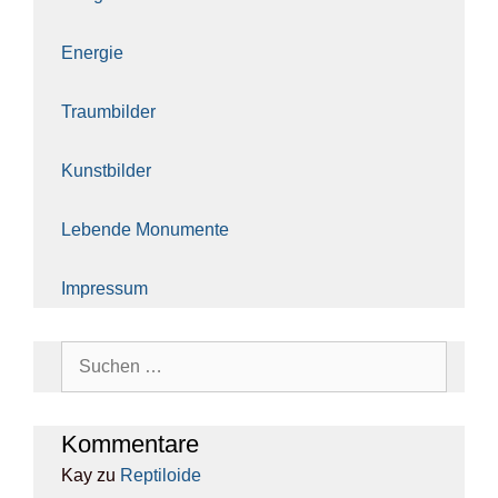
Ener­gie
Traum­bil­der
Kunst­bil­der
Leben­de Monu­men­te
Impres­sum
Suchen
nach:
Kom­men­ta­re
Kay
zu
Rep­ti­lo­ide