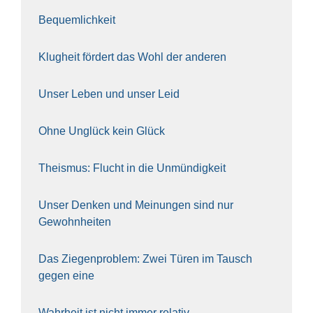
Bequem­lich­keit
Klug­heit för­dert das Wohl der ande­ren
Unser Leben und unser Leid
Ohne Unglück kein Glück
The­is­mus: Flucht in die Unmün­dig­keit
Unser Den­ken und Mei­nun­gen sind nur
Gewohn­hei­ten
Das Zie­gen­pro­blem: Zwei Türen im Tausch
gegen eine
Wahr­heit ist nicht immer rela­tiv