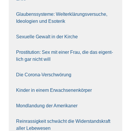
Glau­bens­sys­te­me: Welt­erklä­rungs­ver­su­che,
Ideo­lo­gien und Eso­te­rik
Sexu­el­le Gewalt in der Kir­che
Pro­sti­tu­ti­on: Sex mit einer Frau, die das eigent­
lich gar nicht will
Die Coro­na-Ver­schwö­rung
Kin­der in einem Erwach­se­nen­kör­per
Mond­lan­dung der Ame­ri­ka­ner
Rein­ras­sig­keit schwächt die Wider­stands­kraft
aller Lebe­we­sen