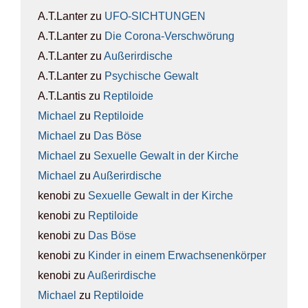
A.T.Lanter
zu
UFO-SICH­TUN­GEN
A.T.Lanter
zu
Die Coro­na-Ver­schwö­rung
A.T.Lanter
zu
Außer­ir­di­sche
A.T.Lanter
zu
Psy­chi­sche Gewalt
A.T.Lantis
zu
Rep­ti­lo­ide
Michael
zu
Rep­ti­lo­ide
Michael
zu
Das Böse
Michael
zu
Sexu­el­le Gewalt in der Kir­che
Michael
zu
Außer­ir­di­sche
kenobi
zu
Sexu­el­le Gewalt in der Kir­che
kenobi
zu
Rep­ti­lo­ide
kenobi
zu
Das Böse
kenobi
zu
Kin­der in einem Erwach­se­nen­kör­per
kenobi
zu
Außer­ir­di­sche
Michael
zu
Rep­ti­lo­ide