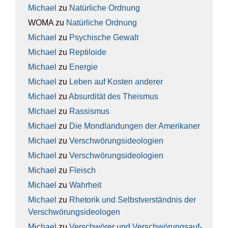
Michael
zu
Natür­li­che Ord­nung
WOMA
zu
Natür­li­che Ord­nung
Michael
zu
Psy­chi­sche Gewalt
Michael
zu
Rep­ti­lo­ide
Michael
zu
Ener­gie
Michael
zu
Leben auf Kos­ten ande­rer
Michael
zu
Absur­di­tät des The­is­mus
Michael
zu
Ras­sis­mus
Michael
zu
Die Mond­lan­dun­gen der Ame­ri­ka­ner
Michael
zu
Ver­schwö­rungs­ideo­lo­gien
Michael
zu
Ver­schwö­rungs­ideo­lo­gien
Michael
zu
Fleisch
Michael
zu
Wahr­heit
Michael
zu
Rhe­to­rik und Selbst­ver­ständ­nis der
Ver­schwö­rungs­ideo­lo­gen
Michael
zu
Ver­schwö­rer und Ver­schwö­rungs­auf­