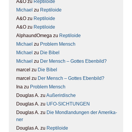
A&O
zu
Rep­ti­lo­ide
Michael
zu
Rep­ti­lo­ide
A&O
zu
Rep­ti­lo­ide
A&O
zu
Rep­ti­lo­ide
AlphaundOmega
zu
Rep­ti­lo­ide
Michael
zu
Pro­blem Mensch
Michael
zu
Die Bibel
Michael
zu
Der Mensch – Got­tes Eben­bild?
marcel
zu
Die Bibel
marcel
zu
Der Mensch – Got­tes Eben­bild?
Ina
zu
Pro­blem Mensch
Douglas A.
zu
Außer­ir­di­sche
Douglas A.
zu
UFO-SICH­TUN­GEN
Douglas A.
zu
Die Mond­lan­dun­gen der Ame­ri­ka­
ner
Douglas A.
zu
Rep­ti­lo­ide