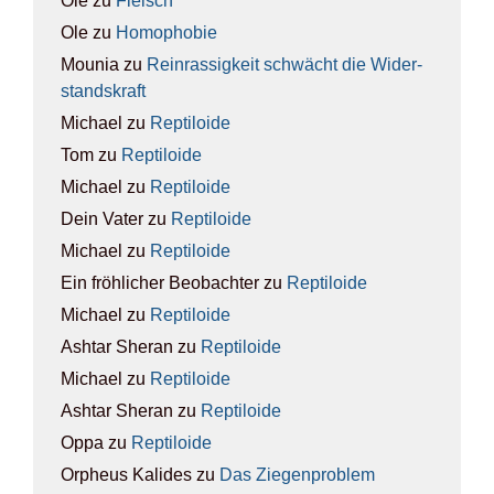
Ole
zu
Fleisch
Ole
zu
Homo­pho­bie
Mounia
zu
Rein­ras­sig­keit schwächt die Wider­
stands­kraft
Michael
zu
Rep­ti­lo­ide
Tom
zu
Rep­ti­lo­ide
Michael
zu
Rep­ti­lo­ide
Dein Vater
zu
Rep­ti­lo­ide
Michael
zu
Rep­ti­lo­ide
Ein fröhlicher Beobachter
zu
Rep­ti­lo­ide
Michael
zu
Rep­ti­lo­ide
Ashtar Sheran
zu
Rep­ti­lo­ide
Michael
zu
Rep­ti­lo­ide
Ashtar Sheran
zu
Rep­ti­lo­ide
Oppa
zu
Rep­ti­lo­ide
Orpheus Kalides
zu
Das Zie­gen­pro­blem