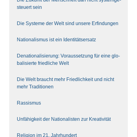
steu­ert sein
Die Sys­te­me der Welt sind unse­re Erfin­dun­gen
Natio­na­lis­mus ist ein Iden­ti­täts­er­satz
Dena­tio­na­li­sie­rung: Vor­aus­set­zung für eine glo­
ba­li­sier­te fried­li­che Welt
Die Welt braucht mehr Fried­lich­keit und nicht
mehr Tra­di­tio­nen
Ras­sis­mus
Unfä­hig­keit der Natio­na­lis­ten zur Krea­ti­vi­tät
Reli­gi­on im 21. Jahr­hun­dert