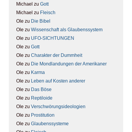
Michael
zu
Gott
Michael
zu
Fleisch
Ole
zu
Die Bibel
Ole
zu
Wis­sen­schaft als Glau­bens­sys­tem
Ole
zu
UFO-SICH­TUN­GEN
Ole
zu
Gott
Ole
zu
Cha­rak­ter der Dumm­heit
Ole
zu
Die Mond­lan­dun­gen der Ame­ri­ka­ner
Ole
zu
Kar­ma
Ole
zu
Leben auf Kos­ten ande­rer
Ole
zu
Das Böse
Ole
zu
Rep­ti­lo­ide
Ole
zu
Ver­schwö­rungs­ideo­lo­gien
Ole
zu
Pro­sti­tu­ti­on
Ole
zu
Glau­bens­sys­te­me