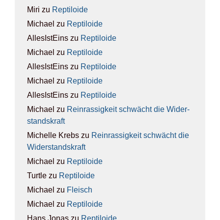
Miri
zu
Rep­ti­lo­ide
Michael
zu
Rep­ti­lo­ide
AllesIstEins
zu
Rep­ti­lo­ide
Michael
zu
Rep­ti­lo­ide
AllesIstEins
zu
Rep­ti­lo­ide
Michael
zu
Rep­ti­lo­ide
AllesIstEins
zu
Rep­ti­lo­ide
Michael
zu
Rein­ras­sig­keit schwächt die Wider­
stands­kraft
Michelle Krebs
zu
Rein­ras­sig­keit schwächt die
Wider­stands­kraft
Michael
zu
Rep­ti­lo­ide
Turtle
zu
Rep­ti­lo­ide
Michael
zu
Fleisch
Michael
zu
Rep­ti­lo­ide
Hans Jonas
zu
Rep­ti­lo­ide