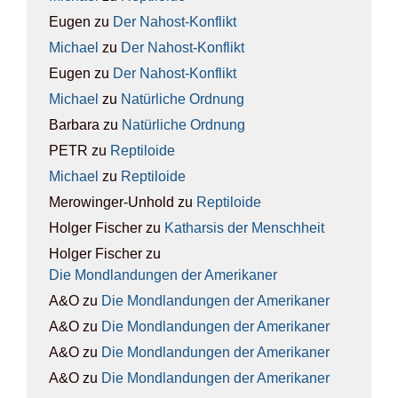
Eugen
zu
Der Nah­ost-Kon­flikt
Michael
zu
Der Nah­ost-Kon­flikt
Eugen
zu
Der Nah­ost-Kon­flikt
Michael
zu
Natür­li­che Ord­nung
Barbara
zu
Natür­li­che Ord­nung
PETR
zu
Rep­ti­lo­ide
Michael
zu
Rep­ti­lo­ide
Merowinger-Unhold
zu
Rep­ti­lo­ide
Holger Fischer
zu
Kathar­sis der Mensch­heit
Holger Fischer
zu
Die Mond­lan­dun­gen der Ame­ri­ka­ner
A&O
zu
Die Mond­lan­dun­gen der Ame­ri­ka­ner
A&O
zu
Die Mond­lan­dun­gen der Ame­ri­ka­ner
A&O
zu
Die Mond­lan­dun­gen der Ame­ri­ka­ner
A&O
zu
Die Mond­lan­dun­gen der Ame­ri­ka­ner