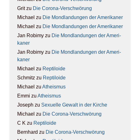
Grit
zu
Die Coro­na-Ver­schwö­rung
Michael
zu
Die Mond­lan­dun­gen der Ame­ri­ka­ner
Michael
zu
Die Mond­lan­dun­gen der Ame­ri­ka­ner
Jan Robimy
zu
Die Mond­lan­dun­gen der Ame­ri­
ka­ner
Jan Robimy
zu
Die Mond­lan­dun­gen der Ame­ri­
ka­ner
Michael
zu
Rep­ti­lo­ide
Schmitz
zu
Rep­ti­lo­ide
Michael
zu
Athe­is­mus
Emmi
zu
Athe­is­mus
Joseph
zu
Sexu­el­le Gewalt in der Kir­che
Michael
zu
Die Coro­na-Ver­schwö­rung
C K
zu
Rep­ti­lo­ide
Bernhard
zu
Die Coro­na-Ver­schwö­rung