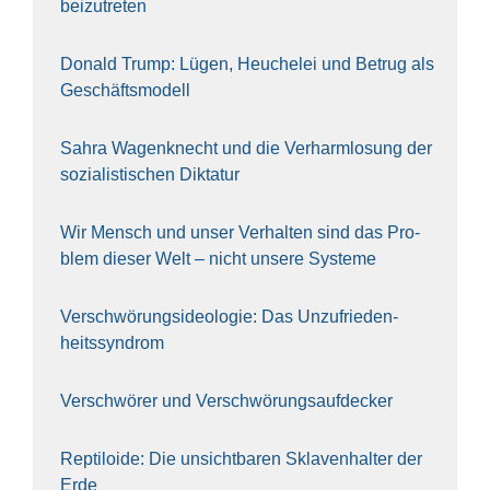
bei­zu­tre­ten
Donald Trump: Lügen, Heu­che­lei und Betrug als
Geschäfts­mo­dell
Sahra Wagen­knecht und die Ver­harm­lo­sung der
sozia­lis­ti­schen Dik­ta­tur
Wir Mensch und unser Ver­hal­ten sind das Pro­
blem die­ser Welt – nicht unse­re Sys‍te‍me
Ver­schwö­rungs­ideo­lo­gie: Das Unzufrieden­
heitssyndrom
Ver­schwö­rer und Verschwörungs­aufdecker
Rep­ti­lo­ide: Die unsicht­ba­ren Skla­ven­hal­ter der
Erde