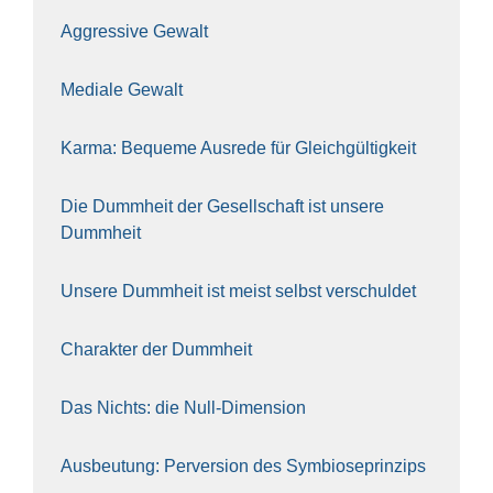
Aggres­si­ve Gewalt
Media­le Gewalt
Kar­ma: Beque­me Aus­re­de für Gleich­gül­tig­keit
Die Dumm­heit der Gesell­schaft ist unse­re
Dumm­heit
Unse­re Dumm­heit ist meist selbst ver­schul­det
Cha­rak­ter der Dumm­heit
Das Nichts: die Null-Dimen­si­on
Aus­beu­tung: Per­ver­si­on des Sym­bio­se­prin­zips