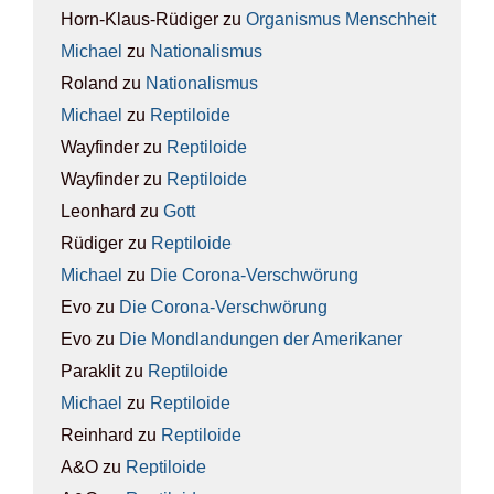
Horn-Klaus-Rüdiger
zu
Orga­nis­mus Mensch­heit
Michael
zu
Natio­na­lis­mus
Roland
zu
Natio­na­lis­mus
Michael
zu
Rep­ti­lo­ide
Wayfinder
zu
Rep­ti­lo­ide
Wayfinder
zu
Rep­ti­lo­ide
Leonhard
zu
Gott
Rüdiger
zu
Rep­ti­lo­ide
Michael
zu
Die Coro­na-Ver­schwö­rung
Evo
zu
Die Coro­na-Ver­schwö­rung
Evo
zu
Die Mond­lan­dun­gen der Ame­ri­ka­ner
Paraklit
zu
Rep­ti­lo­ide
Michael
zu
Rep­ti­lo­ide
Reinhard
zu
Rep­ti­lo­ide
A&O
zu
Rep­ti­lo­ide