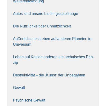
Wei­ter­ent­wick­lung
Autos sind unse­re Lieb­lings­spiel­zeu­ge
Die Nütz­lich­keit der Unnütz­lich­keit
Außer­ir­di­sches Leben auf ande­ren Pla­ne­ten im
Uni­ver­sum
Leben auf Kos­ten ande­rer: ein archai­sches Prin­
zip
Destruk­ti­vi­tät – die „Kunst“ der Unbe­gab­ten
Gewalt
Psy­chi­sche Gewalt