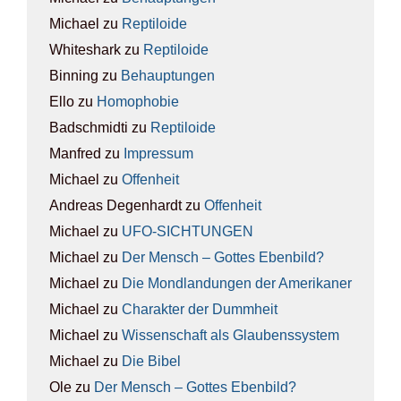
Michael
zu
Rep­ti­lo­ide
Whiteshark
zu
Rep­ti­lo­ide
Binning
zu
Behaup­tun­gen
Ello
zu
Homo­pho­bie
Badschmidti
zu
Rep­ti­lo­ide
Manfred
zu
Impres­sum
Michael
zu
Offen­heit
Andreas Degenhardt
zu
Offen­heit
Michael
zu
UFO-SICH­TUN­GEN
Michael
zu
Der Mensch – Got­tes Eben­bild?
Michael
zu
Die Mond­lan­dun­gen der Ame­ri­ka­ner
Michael
zu
Cha­rak­ter der Dumm­heit
Michael
zu
Wis­sen­schaft als Glau­bens­sys­tem
Michael
zu
Die Bibel
Ole
zu
Der Mensch – Got­tes Eben­bild?