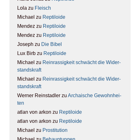
Lola
zu
Fleisch
Michael
zu
Rep­ti­lo­ide
Mendez
zu
Rep­ti­lo­ide
Mendez
zu
Rep­ti­lo­ide
Joseph
zu
Die Bibel
Lux Birb
zu
Rep­ti­lo­ide
Michael
zu
Rein­ras­sig­keit schwächt die Wider­
stands­kraft
Michael
zu
Rein­ras­sig­keit schwächt die Wider­
stands­kraft
Werner Reinstadler
zu
Archai­sche Gewohn­hei­
ten
atlan von arkon
zu
Rep­ti­lo­ide
atlan von arkon
zu
Rep­ti­lo­ide
Michael
zu
Pro­sti­tu­ti­on
Michael
zu
Behaup­tun­gen