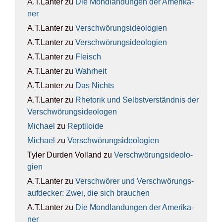
A.T.Lanter
zu
Die Mond­lan­dun­gen der Ame­ri­ka­
ner
A.T.Lanter
zu
Ver­schwö­rungs­ideo­lo­gien
A.T.Lanter
zu
Ver­schwö­rungs­ideo­lo­gien
A.T.Lanter
zu
Fleisch
A.T.Lanter
zu
Wahr­heit
A.T.Lanter
zu
Das Nichts
A.T.Lanter
zu
Rhe­to­rik und Selbst­ver­ständ­nis der
Ver­schwö­rungs­ideo­lo­gen
Michael
zu
Rep­ti­lo­ide
Michael
zu
Ver­schwö­rungs­ideo­lo­gien
Tyler Durden Volland
zu
Ver­schwö­rungs­ideo­lo­
gien
A.T.Lanter
zu
Ver­schwö­rer und Ver­schwö­rungs­
auf­de­cker: Zwei, die sich brau­chen
A.T.Lanter
zu
Die Mond­lan­dun­gen der Ame­ri­ka­
ner