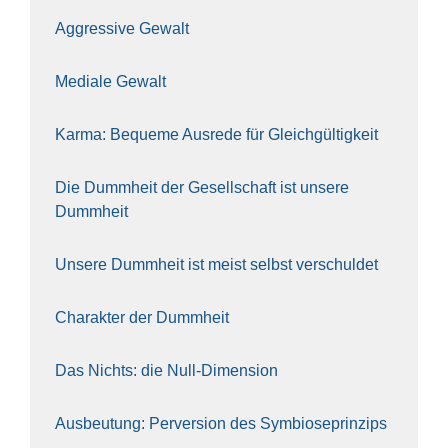
Aggres­si­ve Gewalt
Media­le Gewalt
Kar­ma: Beque­me Aus­re­de für Gleich­gül­tig­keit
Die Dumm­heit der Gesell­schaft ist unse­re
Dumm­heit
Unse­re Dumm­heit ist meist selbst ver­schul­det
Cha­rak­ter der Dumm­heit
Das Nichts: die Null-Dimen­si­on
Aus­beu­tung: Per­ver­si­on des Sym­bio­se­prin­zips