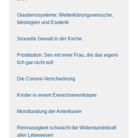
Glau­bens­sys­te­me: Welt­erklä­rungs­ver­su­che,
Ideo­lo­gien und Eso­te­rik
Sexu­el­le Gewalt in der Kir­che
Pro­sti­tu­ti­on: Sex mit einer Frau, die das eigent­
lich gar nicht will
Die Coro­na-Ver­schwö­rung
Kin­der in einem Erwach­se­nen­kör­per
Mond­lan­dung der Ame­ri­ka­ner
Rein­ras­sig­keit schwächt die Wider­stands­kraft
aller Lebe­we­sen