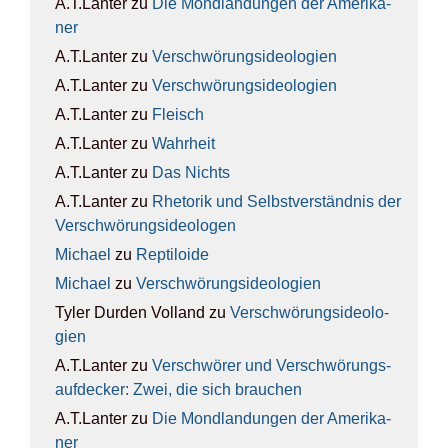
A.T.Lanter
zu
Die Mond­lan­dun­gen der Ame­ri­ka­
ner
A.T.Lanter
zu
Ver­schwö­rungs­ideo­lo­gien
A.T.Lanter
zu
Ver­schwö­rungs­ideo­lo­gien
A.T.Lanter
zu
Fleisch
A.T.Lanter
zu
Wahr­heit
A.T.Lanter
zu
Das Nichts
A.T.Lanter
zu
Rhe­to­rik und Selbst­ver­ständ­nis der
Ver­schwö­rungs­ideo­lo­gen
Michael
zu
Rep­ti­lo­ide
Michael
zu
Ver­schwö­rungs­ideo­lo­gien
Tyler Durden Volland
zu
Ver­schwö­rungs­ideo­lo­
gien
A.T.Lanter
zu
Ver­schwö­rer und Ver­schwö­rungs­
auf­de­cker: Zwei, die sich brau­chen
A.T.Lanter
zu
Die Mond­lan­dun­gen der Ame­ri­ka­
ner