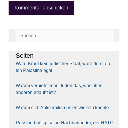
Suchen
nach:
Sei­ten
Wäre Isra­el kein jüdi­scher Staat, wäre den Leu­
ten Paläs­ti­na egal
War­um ver­bie­tet man Juden das, was allen
ande­ren erlaubt ist?
War­um sich Anti­se­mi­tis­mus ent­wi­ckeln konn­te
Russ­land nötigt sei­ne Nach­bar­län­der, der NATO