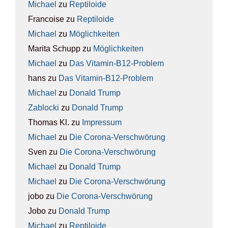
Michael
zu
Rep­ti­lo­ide
Francoise
zu
Rep­ti­lo­ide
Michael
zu
Mög­lich­kei­ten
Marita Schupp
zu
Mög­lich­kei­ten
Michael
zu
Das Vit­amin-B12-Pro­blem
hans
zu
Das Vit­amin-B12-Pro­blem
Michael
zu
Donald Trump
Zablocki
zu
Donald Trump
Thomas Kl.
zu
Impres­sum
Michael
zu
Die Coro­na-Ver­schwö­rung
Sven
zu
Die Coro­na-Ver­schwö­rung
Michael
zu
Donald Trump
Michael
zu
Die Coro­na-Ver­schwö­rung
jobo
zu
Die Coro­na-Ver­schwö­rung
Jobo
zu
Donald Trump
Michael
zu
Rep­ti­lo­ide