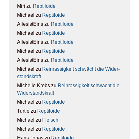
Miri
zu
Rep­ti­lo­ide
Michael
zu
Rep­ti­lo­ide
AllesIstEins
zu
Rep­ti­lo­ide
Michael
zu
Rep­ti­lo­ide
AllesIstEins
zu
Rep­ti­lo­ide
Michael
zu
Rep­ti­lo­ide
AllesIstEins
zu
Rep­ti­lo­ide
Michael
zu
Rein­ras­sig­keit schwächt die Wider­
stands­kraft
Michelle Krebs
zu
Rein­ras­sig­keit schwächt die
Wider­stands­kraft
Michael
zu
Rep­ti­lo­ide
Turtle
zu
Rep­ti­lo­ide
Michael
zu
Fleisch
Michael
zu
Rep­ti­lo­ide
Hans Jonas
zu
Rep­ti­lo­ide