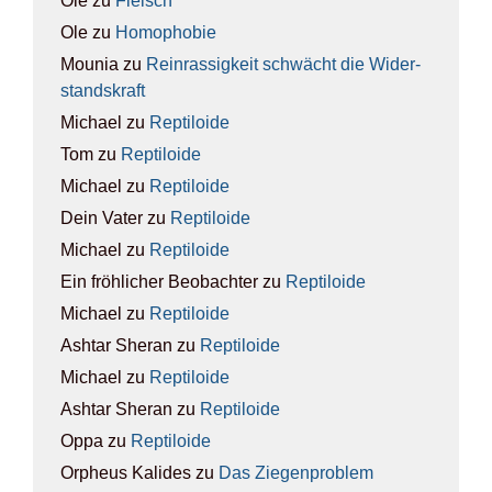
Ole
zu
Fleisch
Ole
zu
Homo­pho­bie
Mounia
zu
Rein­ras­sig­keit schwächt die Wider­
stands­kraft
Michael
zu
Rep­ti­lo­ide
Tom
zu
Rep­ti­lo­ide
Michael
zu
Rep­ti­lo­ide
Dein Vater
zu
Rep­ti­lo­ide
Michael
zu
Rep­ti­lo­ide
Ein fröhlicher Beobachter
zu
Rep­ti­lo­ide
Michael
zu
Rep­ti­lo­ide
Ashtar Sheran
zu
Rep­ti­lo­ide
Michael
zu
Rep­ti­lo­ide
Ashtar Sheran
zu
Rep­ti­lo­ide
Oppa
zu
Rep­ti­lo­ide
Orpheus Kalides
zu
Das Zie­gen­pro­blem