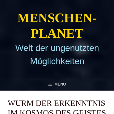
Zum
Inhalt
MEN­SCHEN­
springen
PLA­NET
Welt der ungenutzten
Möglichkeiten
MENÜ
WURM DER ERKENNT­NIS
IM KOS­MOS DES GEIS­TES