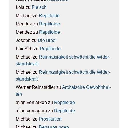
Lola
zu
Fleisch
Michael
zu
Rep­ti­lo­ide
Mendez
zu
Rep­ti­lo­ide
Mendez
zu
Rep­ti­lo­ide
Joseph
zu
Die Bibel
Lux Birb
zu
Rep­ti­lo­ide
Michael
zu
Rein­ras­sig­keit schwächt die Wider­
stands­kraft
Michael
zu
Rein­ras­sig­keit schwächt die Wider­
stands­kraft
Werner Reinstadler
zu
Archai­sche Gewohn­hei­
ten
atlan von arkon
zu
Rep­ti­lo­ide
atlan von arkon
zu
Rep­ti­lo­ide
Michael
zu
Pro­sti­tu­ti­on
Michael
zu
Behaup­tun­gen