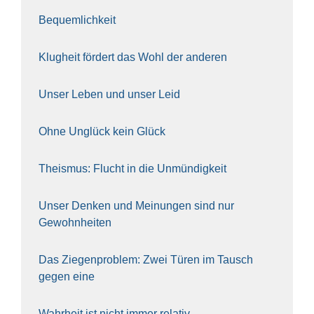
Bequem­lich­keit
Klug­heit för­dert das Wohl der ande­ren
Unser Leben und unser Leid
Ohne Unglück kein Glück
The­is­mus: Flucht in die Unmün­dig­keit
Unser Den­ken und Mei­nun­gen sind nur
Gewohn­hei­ten
Das Zie­gen­pro­blem: Zwei Türen im Tausch
gegen eine
Wahr­heit ist nicht immer rela­tiv