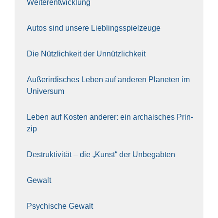
Wei­ter­ent­wick­lung
Autos sind unse­re Lieb­lings­spiel­zeu­ge
Die Nütz­lich­keit der Unnütz­lich­keit
Außer­ir­di­sches Leben auf ande­ren Pla­ne­ten im
Uni­ver­sum
Leben auf Kos­ten ande­rer: ein archai­sches Prin­
zip
Destruk­ti­vi­tät – die „Kunst“ der Unbe­gab­ten
Gewalt
Psy­chi­sche Gewalt