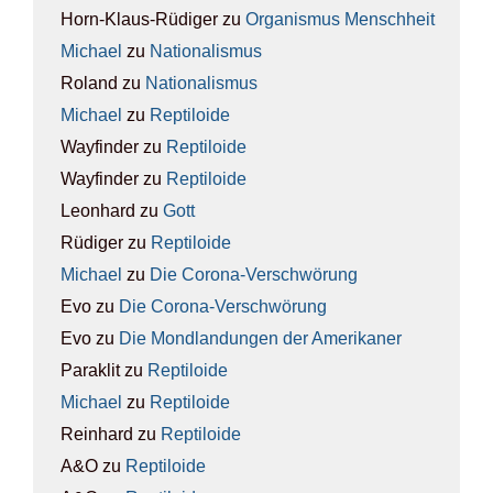
Horn-Klaus-Rüdiger
zu
Orga­nis­mus Mensch­heit
Michael
zu
Natio­na­lis­mus
Roland
zu
Natio­na­lis­mus
Michael
zu
Rep­ti­lo­ide
Wayfinder
zu
Rep­ti­lo­ide
Wayfinder
zu
Rep­ti­lo­ide
Leonhard
zu
Gott
Rüdiger
zu
Rep­ti­lo­ide
Michael
zu
Die Coro­na-Ver­schwö­rung
Evo
zu
Die Coro­na-Ver­schwö­rung
Evo
zu
Die Mond­lan­dun­gen der Ame­ri­ka­ner
Paraklit
zu
Rep­ti­lo­ide
Michael
zu
Rep­ti­lo­ide
Reinhard
zu
Rep­ti­lo­ide
A&O
zu
Rep­ti­lo­ide