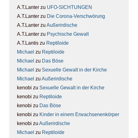
A.T.Lanter
zu
UFO-SICH­TUN­GEN
A.T.Lanter
zu
Die Coro­na-Ver­schwö­rung
A.T.Lanter
zu
Außer­ir­di­sche
A.T.Lanter
zu
Psy­chi­sche Gewalt
A.T.Lantis
zu
Rep­ti­lo­ide
Michael
zu
Rep­ti­lo­ide
Michael
zu
Das Böse
Michael
zu
Sexu­el­le Gewalt in der Kir­che
Michael
zu
Außer­ir­di­sche
kenobi
zu
Sexu­el­le Gewalt in der Kir­che
kenobi
zu
Rep­ti­lo­ide
kenobi
zu
Das Böse
kenobi
zu
Kin­der in einem Erwach­se­nen­kör­per
kenobi
zu
Außer­ir­di­sche
Michael
zu
Rep­ti­lo­ide