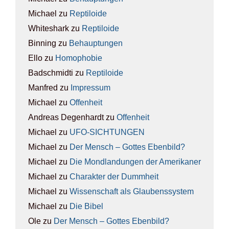
Michael
zu
Rep­ti­lo­ide
Whiteshark
zu
Rep­ti­lo­ide
Binning
zu
Behaup­tun­gen
Ello
zu
Homo­pho­bie
Badschmidti
zu
Rep­ti­lo­ide
Manfred
zu
Impres­sum
Michael
zu
Offen­heit
Andreas Degenhardt
zu
Offen­heit
Michael
zu
UFO-SICH­TUN­GEN
Michael
zu
Der Mensch – Got­tes Eben­bild?
Michael
zu
Die Mond­lan­dun­gen der Ame­ri­ka­ner
Michael
zu
Cha­rak­ter der Dumm­heit
Michael
zu
Wis­sen­schaft als Glau­bens­sys­tem
Michael
zu
Die Bibel
Ole
zu
Der Mensch – Got­tes Eben­bild?