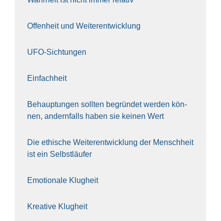
Offen­heit und Wei­ter­ent­wick­lung
UFO-Sich­tun­gen
Ein­fach­heit
Behaup­tun­gen soll­ten begrün­det wer­den kön­
nen, andern­falls haben sie kei­nen Wert
Die ethi­sche Wei­ter­ent­wick­lung der Mensch­heit
ist ein Selbst­läu­fer
Emo­tio­na­le Klug­heit
Krea­ti­ve Klug­heit