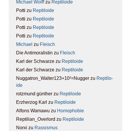
Michael Wolff
zu
Rep­ti­lo­ide
Potti
zu
Rep­ti­lo­ide
Potti
zu
Rep­ti­lo­ide
Potti
zu
Rep­ti­lo­ide
Potti
zu
Rep­ti­lo­ide
Michael
zu
Fleisch
Die Antimoralistin
zu
Fleisch
Karl der Schwarze
zu
Rep­ti­lo­ide
Karl der Schwarze
zu
Rep­ti­lo­ide
Nuggatron_Walter123+10¹=Nugger
zu
Rep­ti­lo­
ide
rotzmund günther
zu
Rep­ti­lo­ide
Erzherzog Karl
zu
Rep­ti­lo­ide
Alfons Wamawu
zu
Homo­pho­bie
Reptilian_Overlord
zu
Rep­ti­lo­ide
Norxi
zu
Ras­sis­mus