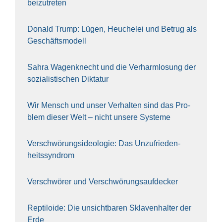
bei­zu­tre­ten
Donald Trump: Lügen, Heu­che­lei und Betrug als
Geschäfts­mo­dell
Sahra Wagen­knecht und die Ver­harm­lo­sung der
sozia­lis­ti­schen Dik­ta­tur
Wir Mensch und unser Ver­hal­ten sind das Pro­
blem die­ser Welt – nicht unse­re Sys‍te‍me
Ver­schwö­rungs­ideo­lo­gie: Das Unzufrieden­
heitssyndrom
Ver­schwö­rer und Verschwörungs­aufdecker
Rep­ti­lo­ide: Die unsicht­ba­ren Skla­ven­hal­ter der
Erde