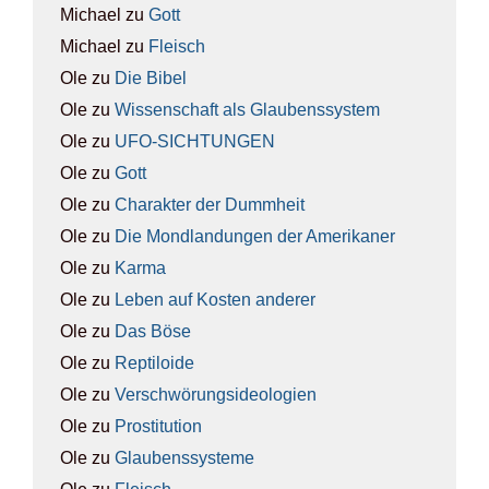
Michael
zu
Gott
Michael
zu
Fleisch
Ole
zu
Die Bibel
Ole
zu
Wis­sen­schaft als Glau­bens­sys­tem
Ole
zu
UFO-SICH­TUN­GEN
Ole
zu
Gott
Ole
zu
Cha­rak­ter der Dumm­heit
Ole
zu
Die Mond­lan­dun­gen der Ame­ri­ka­ner
Ole
zu
Kar­ma
Ole
zu
Leben auf Kos­ten ande­rer
Ole
zu
Das Böse
Ole
zu
Rep­ti­lo­ide
Ole
zu
Ver­schwö­rungs­ideo­lo­gien
Ole
zu
Pro­sti­tu­ti­on
Ole
zu
Glau­bens­sys­te­me