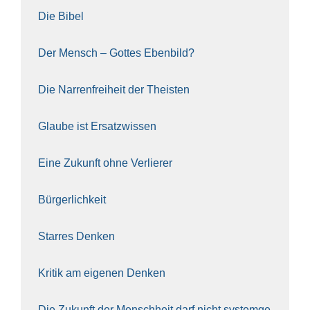
Die Bibel
Der Mensch – Got­tes Eben­bild?
Die Nar­ren­frei­heit der The­is­ten
Glau­be ist Ersatz­wis­sen
Eine Zukunft ohne Ver­lie­rer
Bür­ger­lich­keit
Star­res Den­ken
Kri­tik am eige­nen Den­ken
Die Zukunft der Mensch­heit darf nicht sys­tem­ge­