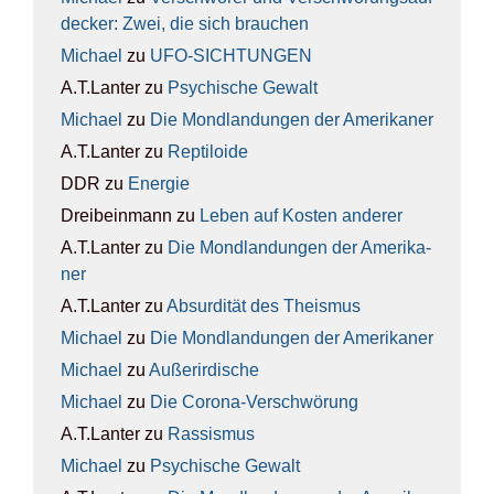
de­cker: Zwei, die sich brau­chen
Michael
zu
UFO-SICH­TUN­GEN
A.T.Lanter
zu
Psy­chi­sche Gewalt
Michael
zu
Die Mond­lan­dun­gen der Ame­ri­ka­ner
A.T.Lanter
zu
Rep­ti­lo­ide
DDR
zu
Ener­gie
Dreibeinmann
zu
Leben auf Kos­ten ande­rer
A.T.Lanter
zu
Die Mond­lan­dun­gen der Ame­ri­ka­
ner
A.T.Lanter
zu
Absur­di­tät des The­is­mus
Michael
zu
Die Mond­lan­dun­gen der Ame­ri­ka­ner
Michael
zu
Außer­ir­di­sche
Michael
zu
Die Coro­na-Ver­schwö­rung
A.T.Lanter
zu
Ras­sis­mus
Michael
zu
Psy­chi­sche Gewalt