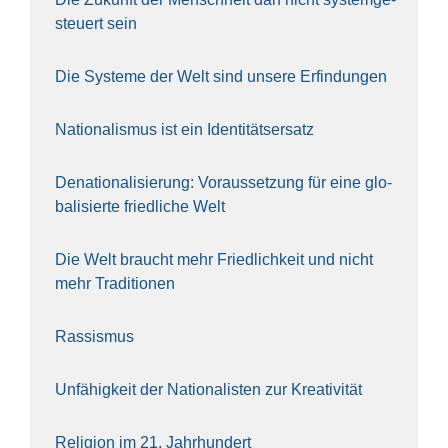
steu­ert sein
Die Sys­te­me der Welt sind unse­re Erfin­dun­gen
Natio­na­lis­mus ist ein Iden­ti­täts­er­satz
Dena­tio­na­li­sie­rung: Vor­aus­set­zung für eine glo­
ba­li­sier­te fried­li­che Welt
Die Welt braucht mehr Fried­lich­keit und nicht
mehr Tra­di­tio­nen
Ras­sis­mus
Unfä­hig­keit der Natio­na­lis­ten zur Krea­ti­vi­tät
Reli­gi­on im 21. Jahr­hun­dert