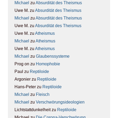
Michael
zu
Absur­di­tät des The­is­mus
Uwe M.
zu
Absur­di­tät des The­is­mus
Michael
zu
Absur­di­tät des The­is­mus
Uwe M.
zu
Absur­di­tät des The­is­mus
Uwe M.
zu
Athe­is­mus
Michael
zu
Athe­is­mus
Uwe M.
zu
Athe­is­mus
Michael
zu
Glau­bens­sys­te­me
Prog on
zu
Homo­pho­bie
Paul
zu
Rep­ti­lo­ide
Argonier
zu
Rep­ti­lo­ide
Hans-Peter
zu
Rep­ti­lo­ide
Michael
zu
Fleisch
Michael
zu
Ver­schwö­rungs­ideo­lo­gien
Lichtstattdunkelheit
zu
Rep­ti­lo­ide
Michael
zu
Die Coro­na-Ver­schwö­rung