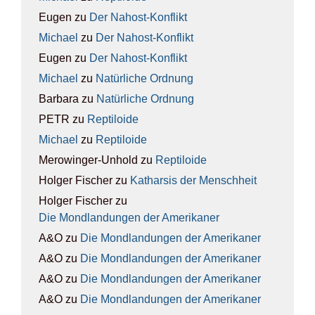
Eugen
zu
Der Nah­ost-Kon­flikt
Michael
zu
Der Nah­ost-Kon­flikt
Eugen
zu
Der Nah­ost-Kon­flikt
Michael
zu
Natür­li­che Ord­nung
Barbara
zu
Natür­li­che Ord­nung
PETR
zu
Rep­ti­lo­ide
Michael
zu
Rep­ti­lo­ide
Merowinger-Unhold
zu
Rep­ti­lo­ide
Holger Fischer
zu
Kathar­sis der Mensch­heit
Holger Fischer
zu
Die Mond­lan­dun­gen der Ame­ri­ka­ner
A&O
zu
Die Mond­lan­dun­gen der Ame­ri­ka­ner
A&O
zu
Die Mond­lan­dun­gen der Ame­ri­ka­ner
A&O
zu
Die Mond­lan­dun­gen der Ame­ri­ka­ner
A&O
zu
Die Mond­lan­dun­gen der Ame­ri­ka­ner