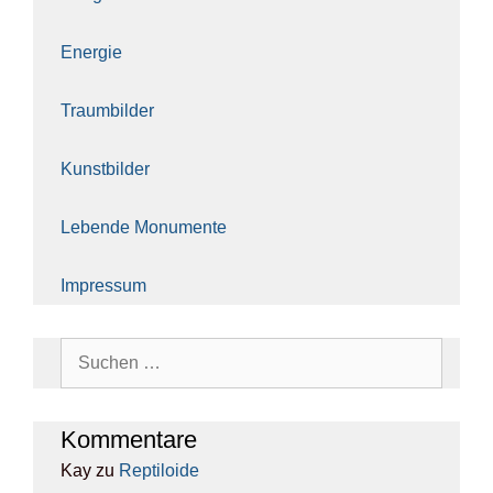
Ener­gie
Traum­bil­der
Kunst­bil­der
Leben­de Monu­men­te
Impres­sum
Suchen
nach:
Kom­men­ta­re
Kay
zu
Rep­ti­lo­ide