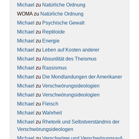
Michael
zu
Natür­li­che Ord­nung
WOMA
zu
Natür­li­che Ord­nung
Michael
zu
Psy­chi­sche Gewalt
Michael
zu
Rep­ti­lo­ide
Michael
zu
Ener­gie
Michael
zu
Leben auf Kos­ten ande­rer
Michael
zu
Absur­di­tät des The­is­mus
Michael
zu
Ras­sis­mus
Michael
zu
Die Mond­lan­dun­gen der Ame­ri­ka­ner
Michael
zu
Ver­schwö­rungs­ideo­lo­gien
Michael
zu
Ver­schwö­rungs­ideo­lo­gien
Michael
zu
Fleisch
Michael
zu
Wahr­heit
Michael
zu
Rhe­to­rik und Selbst­ver­ständ­nis der
Ver­schwö­rungs­ideo­lo­gen
Michael
zu
Ver­schwö­rer und Ver­schwö­rungs­auf­