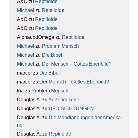
A&O
zu
Rep­ti­lo­ide
Michael
zu
Rep­ti­lo­ide
A&O
zu
Rep­ti­lo­ide
A&O
zu
Rep­ti­lo­ide
AlphaundOmega
zu
Rep­ti­lo­ide
Michael
zu
Pro­blem Mensch
Michael
zu
Die Bibel
Michael
zu
Der Mensch – Got­tes Eben­bild?
marcel
zu
Die Bibel
marcel
zu
Der Mensch – Got­tes Eben­bild?
Ina
zu
Pro­blem Mensch
Douglas A.
zu
Außer­ir­di­sche
Douglas A.
zu
UFO-SICH­TUN­GEN
Douglas A.
zu
Die Mond­lan­dun­gen der Ame­ri­ka­
ner
Douglas A.
zu
Rep­ti­lo­ide