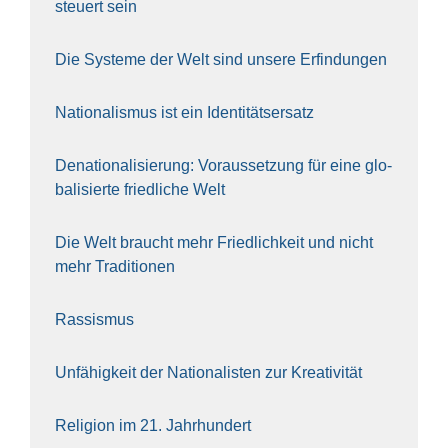
steu­ert sein
Die Sys­te­me der Welt sind unse­re Erfin­dun­gen
Natio­na­lis­mus ist ein Iden­ti­täts­er­satz
Dena­tio­na­li­sie­rung: Vor­aus­set­zung für eine glo­
ba­li­sier­te fried­li­che Welt
Die Welt braucht mehr Fried­lich­keit und nicht
mehr Tra­di­tio­nen
Ras­sis­mus
Unfä­hig­keit der Natio­na­lis­ten zur Krea­ti­vi­tät
Reli­gi­on im 21. Jahr­hun­dert