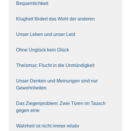
Bequem­lich­keit
Klug­heit för­dert das Wohl der ande­ren
Unser Leben und unser Leid
Ohne Unglück kein Glück
The­is­mus: Flucht in die Unmün­dig­keit
Unser Den­ken und Mei­nun­gen sind nur
Gewohn­hei­ten
Das Zie­gen­pro­blem: Zwei Türen im Tausch
gegen eine
Wahr­heit ist nicht immer rela­tiv