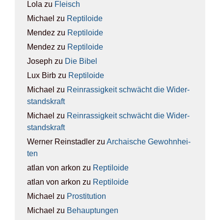
Lola
zu
Fleisch
Michael
zu
Rep­ti­lo­ide
Mendez
zu
Rep­ti­lo­ide
Mendez
zu
Rep­ti­lo­ide
Joseph
zu
Die Bibel
Lux Birb
zu
Rep­ti­lo­ide
Michael
zu
Rein­ras­sig­keit schwächt die Wider­
stands­kraft
Michael
zu
Rein­ras­sig­keit schwächt die Wider­
stands­kraft
Werner Reinstadler
zu
Archai­sche Gewohn­hei­
ten
atlan von arkon
zu
Rep­ti­lo­ide
atlan von arkon
zu
Rep­ti­lo­ide
Michael
zu
Pro­sti­tu­ti­on
Michael
zu
Behaup­tun­gen