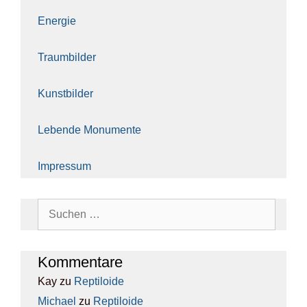
Ener­gie
Traum­bil­der
Kunst­bil­der
Leben­de Monu­men­te
Impres­sum
Suchen
nach:
Kom­men­ta­re
Kay
zu
Rep­ti­lo­ide
Michael
zu
Rep­ti­lo­ide