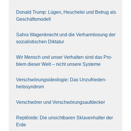
Donald Trump: Lügen, Heu­che­lei und Betrug als
Geschäfts­mo­dell
Sahra Wagen­knecht und die Ver­harm­lo­sung der
sozia­lis­ti­schen Dik­ta­tur
Wir Mensch und unser Ver­hal­ten sind das Pro­
blem die­ser Welt – nicht unse­re Sys‍te‍me
Ver­schwö­rungs­ideo­lo­gie: Das Unzufrieden­
heitssyndrom
Ver­schwö­rer und Verschwörungs­aufdecker
Rep­ti­lo­ide: Die unsicht­ba­ren Skla­ven­hal­ter der
Erde