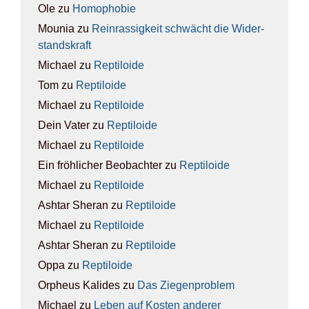
Ole
zu
Homo­pho­bie
Mounia
zu
Rein­ras­sig­keit schwächt die Wider­
stands­kraft
Michael
zu
Rep­ti­lo­ide
Tom
zu
Rep­ti­lo­ide
Michael
zu
Rep­ti­lo­ide
Dein Vater
zu
Rep­ti­lo­ide
Michael
zu
Rep­ti­lo­ide
Ein fröhlicher Beobachter
zu
Rep­ti­lo­ide
Michael
zu
Rep­ti­lo­ide
Ashtar Sheran
zu
Rep­ti­lo­ide
Michael
zu
Rep­ti­lo­ide
Ashtar Sheran
zu
Rep­ti­lo­ide
Oppa
zu
Rep­ti­lo­ide
Orpheus Kalides
zu
Das Zie­gen­pro­blem
Michael
zu
Leben auf Kos­ten ande­rer