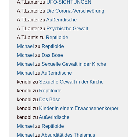
A.T.Lanter
zu
UFO-SICH­TUN­GEN
A.T.Lanter
zu
Die Coro­na-Ver­schwö­rung
A.T.Lanter
zu
Außer­ir­di­sche
A.T.Lanter
zu
Psy­chi­sche Gewalt
A.T.Lantis
zu
Rep­ti­lo­ide
Michael
zu
Rep­ti­lo­ide
Michael
zu
Das Böse
Michael
zu
Sexu­el­le Gewalt in der Kir­che
Michael
zu
Außer­ir­di­sche
kenobi
zu
Sexu­el­le Gewalt in der Kir­che
kenobi
zu
Rep­ti­lo­ide
kenobi
zu
Das Böse
kenobi
zu
Kin­der in einem Erwach­se­nen­kör­per
kenobi
zu
Außer­ir­di­sche
Michael
zu
Rep­ti­lo­ide
Michael
zu
Absur­di­tät des The­is­mus