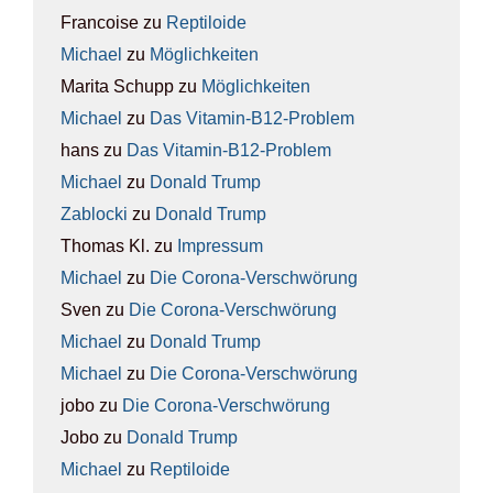
Francoise
zu
Rep­ti­lo­ide
Michael
zu
Mög­lich­kei­ten
Marita Schupp
zu
Mög­lich­kei­ten
Michael
zu
Das Vit­amin-B12-Pro­blem
hans
zu
Das Vit­amin-B12-Pro­blem
Michael
zu
Donald Trump
Zablocki
zu
Donald Trump
Thomas Kl.
zu
Impres­sum
Michael
zu
Die Coro­na-Ver­schwö­rung
Sven
zu
Die Coro­na-Ver­schwö­rung
Michael
zu
Donald Trump
Michael
zu
Die Coro­na-Ver­schwö­rung
jobo
zu
Die Coro­na-Ver­schwö­rung
Jobo
zu
Donald Trump
Michael
zu
Rep­ti­lo­ide