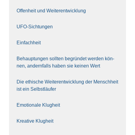
Offen­heit und Wei­ter­ent­wick­lung
UFO-Sich­tun­gen
Ein­fach­heit
Behaup­tun­gen soll­ten begrün­det wer­den kön­
nen, andern­falls haben sie kei­nen Wert
Die ethi­sche Wei­ter­ent­wick­lung der Mensch­heit
ist ein Selbst­läu­fer
Emo­tio­na­le Klug­heit
Krea­ti­ve Klug­heit