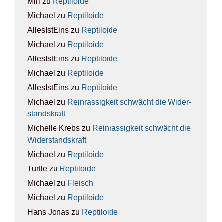
Miri
zu
Rep­ti­lo­ide
Michael
zu
Rep­ti­lo­ide
AllesIstEins
zu
Rep­ti­lo­ide
Michael
zu
Rep­ti­lo­ide
AllesIstEins
zu
Rep­ti­lo­ide
Michael
zu
Rep­ti­lo­ide
AllesIstEins
zu
Rep­ti­lo­ide
Michael
zu
Rein­ras­sig­keit schwächt die Wider­
stands­kraft
Michelle Krebs
zu
Rein­ras­sig­keit schwächt die
Wider­stands­kraft
Michael
zu
Rep­ti­lo­ide
Turtle
zu
Rep­ti­lo­ide
Michael
zu
Fleisch
Michael
zu
Rep­ti­lo­ide
Hans Jonas
zu
Rep­ti­lo­ide