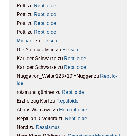
Potti
zu
Rep­ti­lo­ide
Potti
zu
Rep­ti­lo­ide
Potti
zu
Rep­ti­lo­ide
Potti
zu
Rep­ti­lo­ide
Michael
zu
Fleisch
Die Antimoralistin
zu
Fleisch
Karl der Schwarze
zu
Rep­ti­lo­ide
Karl der Schwarze
zu
Rep­ti­lo­ide
Nuggatron_Walter123+10¹=Nugger
zu
Rep­ti­lo­
ide
rotzmund günther
zu
Rep­ti­lo­ide
Erzherzog Karl
zu
Rep­ti­lo­ide
Alfons Wamawu
zu
Homo­pho­bie
Reptilian_Overlord
zu
Rep­ti­lo­ide
Norxi
zu
Ras­sis­mus