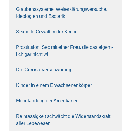
Glau­bens­sys­te­me: Welt­erklä­rungs­ver­su­che,
Ideo­lo­gien und Eso­te­rik
Sexu­el­le Gewalt in der Kir­che
Pro­sti­tu­ti­on: Sex mit einer Frau, die das eigent­
lich gar nicht will
Die Coro­na-Ver­schwö­rung
Kin­der in einem Erwach­se­nen­kör­per
Mond­lan­dung der Ame­ri­ka­ner
Rein­ras­sig­keit schwächt die Wider­stands­kraft
aller Lebe­we­sen