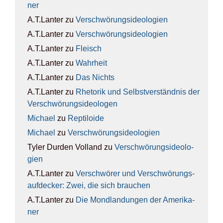
ner
A.T.Lanter
zu
Ver­schwö­rungs­ideo­lo­gien
A.T.Lanter
zu
Ver­schwö­rungs­ideo­lo­gien
A.T.Lanter
zu
Fleisch
A.T.Lanter
zu
Wahr­heit
A.T.Lanter
zu
Das Nichts
A.T.Lanter
zu
Rhe­to­rik und Selbst­ver­ständ­nis der
Ver­schwö­rungs­ideo­lo­gen
Michael
zu
Rep­ti­lo­ide
Michael
zu
Ver­schwö­rungs­ideo­lo­gien
Tyler Durden Volland
zu
Ver­schwö­rungs­ideo­lo­
gien
A.T.Lanter
zu
Ver­schwö­rer und Ver­schwö­rungs­
auf­de­cker: Zwei, die sich brau­chen
A.T.Lanter
zu
Die Mond­lan­dun­gen der Ame­ri­ka­
ner