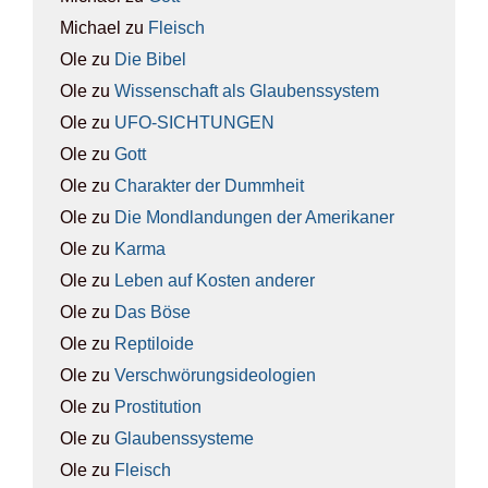
Michael
zu
Fleisch
Ole
zu
Die Bibel
Ole
zu
Wis­sen­schaft als Glau­bens­sys­tem
Ole
zu
UFO-SICH­TUN­GEN
Ole
zu
Gott
Ole
zu
Cha­rak­ter der Dumm­heit
Ole
zu
Die Mond­lan­dun­gen der Ame­ri­ka­ner
Ole
zu
Kar­ma
Ole
zu
Leben auf Kos­ten ande­rer
Ole
zu
Das Böse
Ole
zu
Rep­ti­lo­ide
Ole
zu
Ver­schwö­rungs­ideo­lo­gien
Ole
zu
Pro­sti­tu­ti­on
Ole
zu
Glau­bens­sys­te­me
Ole
zu
Fleisch