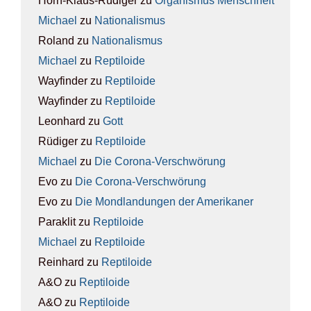
Horn-Klaus-Rüdiger
zu
Orga­nis­mus Mensch­heit
Michael
zu
Natio­na­lis­mus
Roland
zu
Natio­na­lis­mus
Michael
zu
Rep­ti­lo­ide
Wayfinder
zu
Rep­ti­lo­ide
Wayfinder
zu
Rep­ti­lo­ide
Leonhard
zu
Gott
Rüdiger
zu
Rep­ti­lo­ide
Michael
zu
Die Coro­na-Ver­schwö­rung
Evo
zu
Die Coro­na-Ver­schwö­rung
Evo
zu
Die Mond­lan­dun­gen der Ame­ri­ka­ner
Paraklit
zu
Rep­ti­lo­ide
Michael
zu
Rep­ti­lo­ide
Reinhard
zu
Rep­ti­lo­ide
A&O
zu
Rep­ti­lo­ide
A&O
zu
Rep­ti­lo­ide