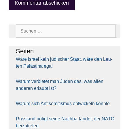
Suchen
nach:
Sei­ten
Wäre Isra­el kein jüdi­scher Staat, wäre den Leu­
ten Paläs­ti­na egal
War­um ver­bie­tet man Juden das, was allen
ande­ren erlaubt ist?
War­um sich Anti­se­mi­tis­mus ent­wi­ckeln konn­te
Russ­land nötigt sei­ne Nach­bar­län­der, der NATO
bei­zu­tre­ten