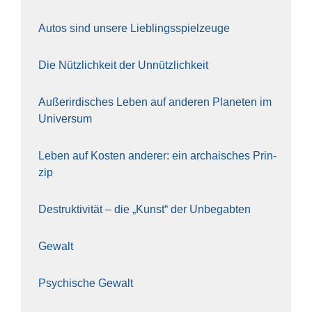
Autos sind unse­re Lieb­lings­spiel­zeu­ge
Die Nütz­lich­keit der Unnütz­lich­keit
Außer­ir­di­sches Leben auf ande­ren Pla­ne­ten im
Uni­ver­sum
Leben auf Kos­ten ande­rer: ein archai­sches Prin­
zip
Destruk­ti­vi­tät – die „Kunst“ der Unbe­gab­ten
Gewalt
Psy­chi­sche Gewalt