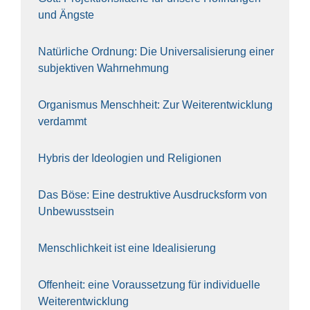
und Ängs­te
Natür­li­che Ord­nung: Die Uni­ver­sa­li­sie­rung einer
sub­jek­ti­ven Wahr­neh­mung
Orga­nis­mus Mensch­heit: Zur Wei­ter­ent­wick­lung
ver­dammt
Hybris der Ideo­lo­gien und Reli­gio­nen
Das Böse: Eine destruk­ti­ve Aus­drucks­form von
Unbe­wusst­sein
Mensch­lich­keit ist eine Idea­li­sie­rung
Offen­heit: eine Vor­aus­set­zung für indi­vi­du­el­le
Wei­ter­ent­wick­lung