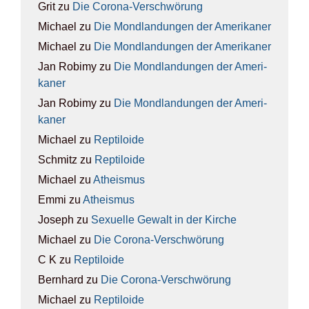
Grit
zu
Die Coro­na-Ver­schwö­rung
Michael
zu
Die Mond­lan­dun­gen der Ame­ri­ka­ner
Michael
zu
Die Mond­lan­dun­gen der Ame­ri­ka­ner
Jan Robimy
zu
Die Mond­lan­dun­gen der Ame­ri­
ka­ner
Jan Robimy
zu
Die Mond­lan­dun­gen der Ame­ri­
ka­ner
Michael
zu
Rep­ti­lo­ide
Schmitz
zu
Rep­ti­lo­ide
Michael
zu
Athe­is­mus
Emmi
zu
Athe­is­mus
Joseph
zu
Sexu­el­le Gewalt in der Kir­che
Michael
zu
Die Coro­na-Ver­schwö­rung
C K
zu
Rep­ti­lo­ide
Bernhard
zu
Die Coro­na-Ver­schwö­rung
Michael
zu
Rep­ti­lo­ide