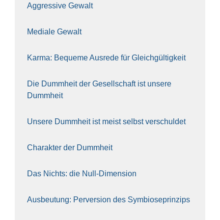
Aggres­si­ve Gewalt
Media­le Gewalt
Kar­ma: Beque­me Aus­re­de für Gleich­gül­tig­keit
Die Dumm­heit der Gesell­schaft ist unse­re
Dumm­heit
Unse­re Dumm­heit ist meist selbst ver­schul­det
Cha­rak­ter der Dumm­heit
Das Nichts: die Null-Dimen­si­on
Aus­beu­tung: Per­ver­si­on des Sym­bio­se­prin­zips