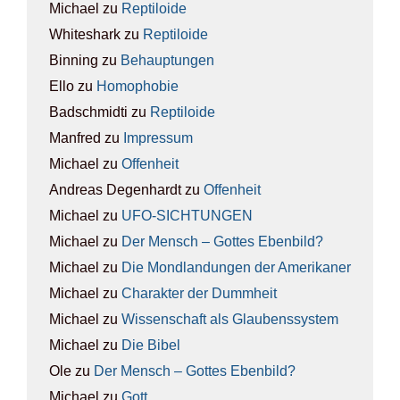
Michael
zu
Rep­ti­lo­ide
Whiteshark
zu
Rep­ti­lo­ide
Binning
zu
Behaup­tun­gen
Ello
zu
Homo­pho­bie
Badschmidti
zu
Rep­ti­lo­ide
Manfred
zu
Impres­sum
Michael
zu
Offen­heit
Andreas Degenhardt
zu
Offen­heit
Michael
zu
UFO-SICH­TUN­GEN
Michael
zu
Der Mensch – Got­tes Eben­bild?
Michael
zu
Die Mond­lan­dun­gen der Ame­ri­ka­ner
Michael
zu
Cha­rak­ter der Dumm­heit
Michael
zu
Wis­sen­schaft als Glau­bens­sys­tem
Michael
zu
Die Bibel
Ole
zu
Der Mensch – Got­tes Eben­bild?
Michael
zu
Gott