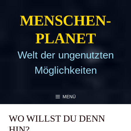
Zum
Inhalt
MEN­SCHEN­
springen
PLA­NET
Welt der ungenutzten
Möglichkeiten
MENÜ
WO WILLST DU DENN
HIN?