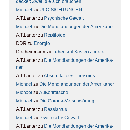
de­cker: Zwei, die sich brau­chen
Michael
zu
UFO-SICH­TUN­GEN
A.T.Lanter
zu
Psy­chi­sche Gewalt
Michael
zu
Die Mond­lan­dun­gen der Ame­ri­ka­ner
A.T.Lanter
zu
Rep­ti­lo­ide
DDR
zu
Ener­gie
Dreibeinmann
zu
Leben auf Kos­ten ande­rer
A.T.Lanter
zu
Die Mond­lan­dun­gen der Ame­ri­ka­
ner
A.T.Lanter
zu
Absur­di­tät des The­is­mus
Michael
zu
Die Mond­lan­dun­gen der Ame­ri­ka­ner
Michael
zu
Außer­ir­di­sche
Michael
zu
Die Coro­na-Ver­schwö­rung
A.T.Lanter
zu
Ras­sis­mus
Michael
zu
Psy­chi­sche Gewalt
A.T.Lanter
zu
Die Mond­lan­dun­gen der Ame­ri­ka­