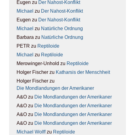
Eugen
zu
Der Nah­ost-Kon­flikt
Michael
zu
Der Nah­ost-Kon­flikt
Eugen
zu
Der Nah­ost-Kon­flikt
Michael
zu
Natür­li­che Ord­nung
Barbara
zu
Natür­li­che Ord­nung
PETR
zu
Rep­ti­lo­ide
Michael
zu
Rep­ti­lo­ide
Merowinger-Unhold
zu
Rep­ti­lo­ide
Holger Fischer
zu
Kathar­sis der Mensch­heit
Holger Fischer
zu
Die Mond­lan­dun­gen der Ame­ri­ka­ner
A&O
zu
Die Mond­lan­dun­gen der Ame­ri­ka­ner
A&O
zu
Die Mond­lan­dun­gen der Ame­ri­ka­ner
A&O
zu
Die Mond­lan­dun­gen der Ame­ri­ka­ner
A&O
zu
Die Mond­lan­dun­gen der Ame­ri­ka­ner
Michael Wolff
zu
Rep­ti­lo­ide