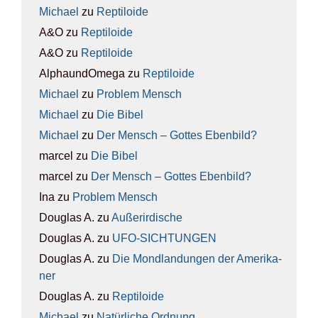
Michael
zu
Rep­ti­lo­ide
A&O
zu
Rep­ti­lo­ide
A&O
zu
Rep­ti­lo­ide
AlphaundOmega
zu
Rep­ti­lo­ide
Michael
zu
Pro­blem Mensch
Michael
zu
Die Bibel
Michael
zu
Der Mensch – Got­tes Eben­bild?
marcel
zu
Die Bibel
marcel
zu
Der Mensch – Got­tes Eben­bild?
Ina
zu
Pro­blem Mensch
Douglas A.
zu
Außer­ir­di­sche
Douglas A.
zu
UFO-SICH­TUN­GEN
Douglas A.
zu
Die Mond­lan­dun­gen der Ame­ri­ka­
ner
Douglas A.
zu
Rep­ti­lo­ide
Michael
zu
Natür­li­che Ord­nung