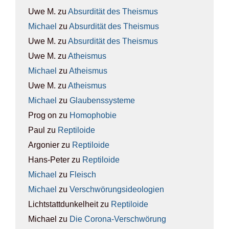
Uwe M.
zu
Absur­di­tät des The­is­mus
Michael
zu
Absur­di­tät des The­is­mus
Uwe M.
zu
Absur­di­tät des The­is­mus
Uwe M.
zu
Athe­is­mus
Michael
zu
Athe­is­mus
Uwe M.
zu
Athe­is­mus
Michael
zu
Glau­bens­sys­te­me
Prog on
zu
Homo­pho­bie
Paul
zu
Rep­ti­lo­ide
Argonier
zu
Rep­ti­lo­ide
Hans-Peter
zu
Rep­ti­lo­ide
Michael
zu
Fleisch
Michael
zu
Ver­schwö­rungs­ideo­lo­gien
Lichtstattdunkelheit
zu
Rep­ti­lo­ide
Michael
zu
Die Coro­na-Ver­schwö­rung