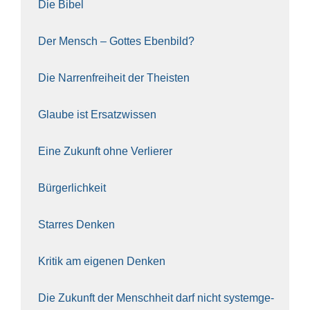
Die Bibel
Der Mensch – Got­tes Eben­bild?
Die Nar­ren­frei­heit der The­is­ten
Glau­be ist Ersatz­wis­sen
Eine Zukunft ohne Ver­lie­rer
Bür­ger­lich­keit
Star­res Den­ken
Kri­tik am eige­nen Den­ken
Die Zukunft der Mensch­heit darf nicht sys­tem­ge­