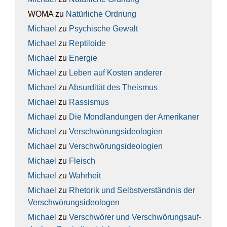
WOMA
zu
Natür­li­che Ord­nung
Michael
zu
Psy­chi­sche Gewalt
Michael
zu
Rep­ti­lo­ide
Michael
zu
Ener­gie
Michael
zu
Leben auf Kos­ten ande­rer
Michael
zu
Absur­di­tät des The­is­mus
Michael
zu
Ras­sis­mus
Michael
zu
Die Mond­lan­dun­gen der Ame­ri­ka­ner
Michael
zu
Ver­schwö­rungs­ideo­lo­gien
Michael
zu
Ver­schwö­rungs­ideo­lo­gien
Michael
zu
Fleisch
Michael
zu
Wahr­heit
Michael
zu
Rhe­to­rik und Selbst­ver­ständ­nis der
Ver­schwö­rungs­ideo­lo­gen
Michael
zu
Ver­schwö­rer und Ver­schwö­rungs­auf­