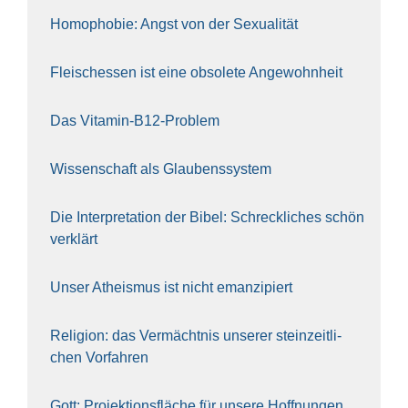
Homo­pho­bie: Angst von der Sexua­li­tät
Fleisch­essen ist eine obso­le­te An‍ge‍wohn‍heit
Das Vit­amin-B12-Pro­blem
Wis­sen­schaft als Glau­bens­sys­tem
Die Inter­pre­ta­ti­on der Bibel: Schreck­li­ches schön
ver­klärt
Unser Athe­is­mus ist nicht eman­zi­piert
Reli­gi­on: das Ver­mächt­nis unse­rer stein­zeit­li­
chen Vor­fah­ren
Gott: Pro­jek­ti­ons­flä­che für unse­re Hoff­nun­gen