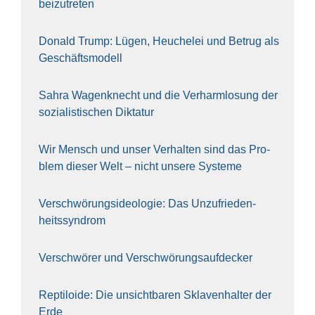
bei­zu­tre­ten
Donald Trump: Lügen, Heu­che­lei und Betrug als
Geschäfts­mo­dell
Sahra Wagen­knecht und die Ver­harm­lo­sung der
sozia­lis­ti­schen Dik­ta­tur
Wir Mensch und unser Ver­hal­ten sind das Pro­
blem die­ser Welt – nicht unse­re Sys‍te‍me
Ver­schwö­rungs­ideo­lo­gie: Das Unzufrieden­
heitssyndrom
Ver­schwö­rer und Verschwörungs­aufdecker
Rep­ti­lo­ide: Die unsicht­ba­ren Skla­ven­hal­ter der
Erde