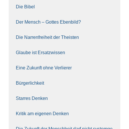
Die Bibel
Der Mensch – Got­tes Eben­bild?
Die Nar­ren­frei­heit der The­is­ten
Glau­be ist Ersatz­wis­sen
Eine Zukunft ohne Ver­lie­rer
Bür­ger­lich­keit
Star­res Den­ken
Kri­tik am eige­nen Den­ken
Die Zukunft der Mensch­heit darf nicht sys­tem­ge­