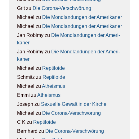
Grit
zu
Die Coro­na-Ver­schwö­rung
Michael
zu
Die Mond­lan­dun­gen der Ame­ri­ka­ner
Michael
zu
Die Mond­lan­dun­gen der Ame­ri­ka­ner
Jan Robimy
zu
Die Mond­lan­dun­gen der Ame­ri­
ka­ner
Jan Robimy
zu
Die Mond­lan­dun­gen der Ame­ri­
ka­ner
Michael
zu
Rep­ti­lo­ide
Schmitz
zu
Rep­ti­lo­ide
Michael
zu
Athe­is­mus
Emmi
zu
Athe­is­mus
Joseph
zu
Sexu­el­le Gewalt in der Kir­che
Michael
zu
Die Coro­na-Ver­schwö­rung
C K
zu
Rep­ti­lo­ide
Bernhard
zu
Die Coro­na-Ver­schwö­rung