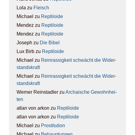
Lola
zu
Fleisch
Michael
zu
Rep­ti­lo­ide
Mendez
zu
Rep­ti­lo­ide
Mendez
zu
Rep­ti­lo­ide
Joseph
zu
Die Bibel
Lux Birb
zu
Rep­ti­lo­ide
Michael
zu
Rein­ras­sig­keit schwächt die Wider­
stands­kraft
Michael
zu
Rein­ras­sig­keit schwächt die Wider­
stands­kraft
Werner Reinstadler
zu
Archai­sche Gewohn­hei­
ten
atlan von arkon
zu
Rep­ti­lo­ide
atlan von arkon
zu
Rep­ti­lo­ide
Michael
zu
Pro­sti­tu­ti­on
Michael
zu
Behaup­tun­gen