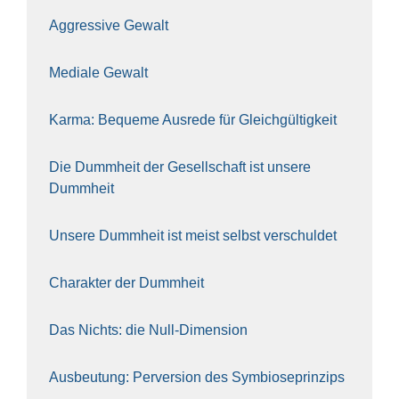
Aggres­si­ve Gewalt
Media­le Gewalt
Kar­ma: Beque­me Aus­re­de für Gleich­gül­tig­keit
Die Dumm­heit der Gesell­schaft ist unse­re
Dumm­heit
Unse­re Dumm­heit ist meist selbst ver­schul­det
Cha­rak­ter der Dumm­heit
Das Nichts: die Null-Dimen­si­on
Aus­beu­tung: Per­ver­si­on des Sym­bio­se­prin­zips