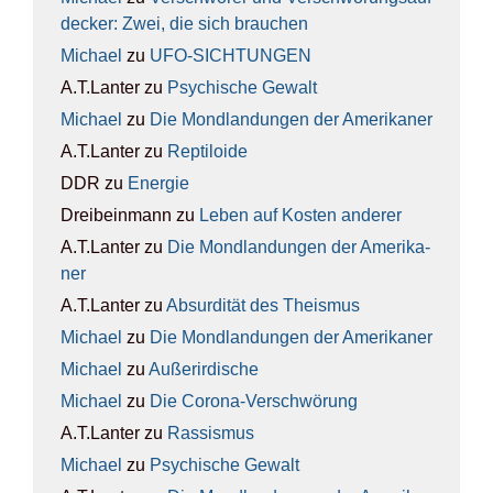
de­cker: Zwei, die sich brau­chen
Michael
zu
UFO-SICH­TUN­GEN
A.T.Lanter
zu
Psy­chi­sche Gewalt
Michael
zu
Die Mond­lan­dun­gen der Ame­ri­ka­ner
A.T.Lanter
zu
Rep­ti­lo­ide
DDR
zu
Ener­gie
Dreibeinmann
zu
Leben auf Kos­ten ande­rer
A.T.Lanter
zu
Die Mond­lan­dun­gen der Ame­ri­ka­
ner
A.T.Lanter
zu
Absur­di­tät des The­is­mus
Michael
zu
Die Mond­lan­dun­gen der Ame­ri­ka­ner
Michael
zu
Außer­ir­di­sche
Michael
zu
Die Coro­na-Ver­schwö­rung
A.T.Lanter
zu
Ras­sis­mus
Michael
zu
Psy­chi­sche Gewalt