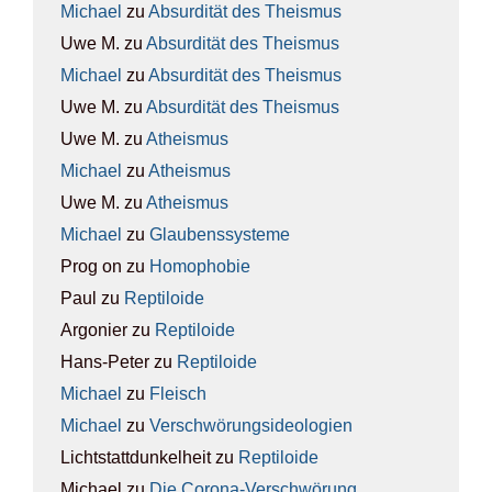
Michael
zu
Absur­di­tät des The­is­mus
Uwe M.
zu
Absur­di­tät des The­is­mus
Michael
zu
Absur­di­tät des The­is­mus
Uwe M.
zu
Absur­di­tät des The­is­mus
Uwe M.
zu
Athe­is­mus
Michael
zu
Athe­is­mus
Uwe M.
zu
Athe­is­mus
Michael
zu
Glau­bens­sys­te­me
Prog on
zu
Homo­pho­bie
Paul
zu
Rep­ti­lo­ide
Argonier
zu
Rep­ti­lo­ide
Hans-Peter
zu
Rep­ti­lo­ide
Michael
zu
Fleisch
Michael
zu
Ver­schwö­rungs­ideo­lo­gien
Lichtstattdunkelheit
zu
Rep­ti­lo­ide
Michael
zu
Die Coro­na-Ver­schwö­rung