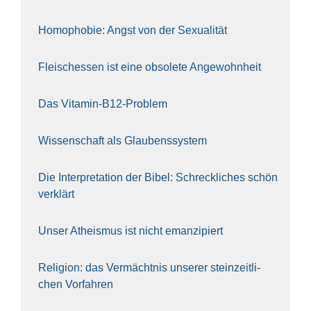
Homo­pho­bie: Angst von der Sexua­li­tät
Fleisch­essen ist eine obso­le­te An‍ge‍wohn‍heit
Das Vit­amin-B12-Pro­blem
Wis­sen­schaft als Glau­bens­sys­tem
Die Inter­pre­ta­ti­on der Bibel: Schreck­li­ches schön
ver­klärt
Unser Athe­is­mus ist nicht eman­zi­piert
Reli­gi­on: das Ver­mächt­nis unse­rer stein­zeit­li­
chen Vor­fah­ren