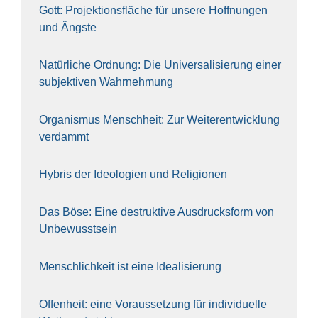
Gott: Pro­jek­ti­ons­flä­che für unse­re Hoff­nun­gen
und Ängs­te
Natür­li­che Ord­nung: Die Uni­ver­sa­li­sie­rung einer
sub­jek­ti­ven Wahr­neh­mung
Orga­nis­mus Mensch­heit: Zur Wei­ter­ent­wick­lung
ver­dammt
Hybris der Ideo­lo­gien und Reli­gio­nen
Das Böse: Eine destruk­ti­ve Aus­drucks­form von
Unbe­wusst­sein
Mensch­lich­keit ist eine Idea­li­sie­rung
Offen­heit: eine Vor­aus­set­zung für indi­vi­du­el­le