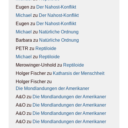
Eugen
zu
Der Nah­ost-Kon­flikt
Michael
zu
Der Nah­ost-Kon­flikt
Eugen
zu
Der Nah­ost-Kon­flikt
Michael
zu
Natür­li­che Ord­nung
Barbara
zu
Natür­li­che Ord­nung
PETR
zu
Rep­ti­lo­ide
Michael
zu
Rep­ti­lo­ide
Merowinger-Unhold
zu
Rep­ti­lo­ide
Holger Fischer
zu
Kathar­sis der Mensch­heit
Holger Fischer
zu
Die Mond­lan­dun­gen der Ame­ri­ka­ner
A&O
zu
Die Mond­lan­dun­gen der Ame­ri­ka­ner
A&O
zu
Die Mond­lan­dun­gen der Ame­ri­ka­ner
A&O
zu
Die Mond­lan­dun­gen der Ame­ri­ka­ner
A&O
zu
Die Mond­lan­dun­gen der Ame­ri­ka­ner