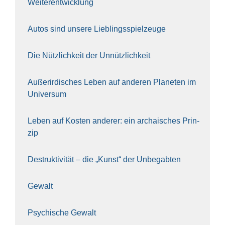
Wei­ter­ent­wick­lung
Autos sind unse­re Lieb­lings­spiel­zeu­ge
Die Nütz­lich­keit der Unnütz­lich­keit
Außer­ir­di­sches Leben auf ande­ren Pla­ne­ten im
Uni­ver­sum
Leben auf Kos­ten ande­rer: ein archai­sches Prin­
zip
Destruk­ti­vi­tät – die „Kunst“ der Unbe­gab­ten
Gewalt
Psy­chi­sche Gewalt