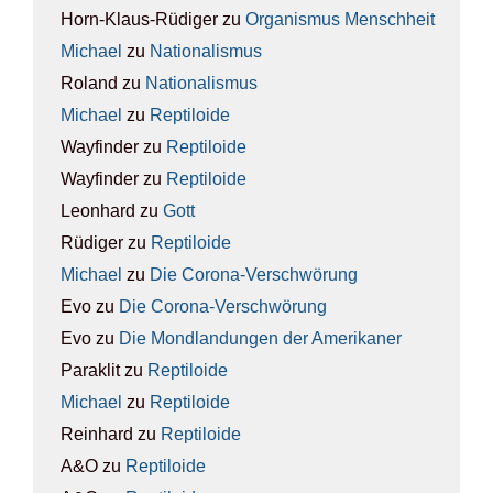
Horn-Klaus-Rüdiger
zu
Orga­nis­mus Mensch­heit
Michael
zu
Natio­na­lis­mus
Roland
zu
Natio­na­lis­mus
Michael
zu
Rep­ti­lo­ide
Wayfinder
zu
Rep­ti­lo­ide
Wayfinder
zu
Rep­ti­lo­ide
Leonhard
zu
Gott
Rüdiger
zu
Rep­ti­lo­ide
Michael
zu
Die Coro­na-Ver­schwö­rung
Evo
zu
Die Coro­na-Ver­schwö­rung
Evo
zu
Die Mond­lan­dun­gen der Ame­ri­ka­ner
Paraklit
zu
Rep­ti­lo­ide
Michael
zu
Rep­ti­lo­ide
Reinhard
zu
Rep­ti­lo­ide
A&O
zu
Rep­ti­lo­ide