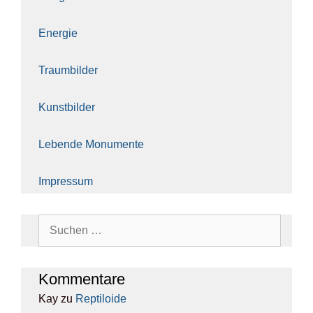
Ener­gie
Traum­bil­der
Kunst­bil­der
Leben­de Monu­men­te
Impres­sum
Suchen
nach:
Kom­men­ta­re
Kay
zu
Rep­ti­lo­ide