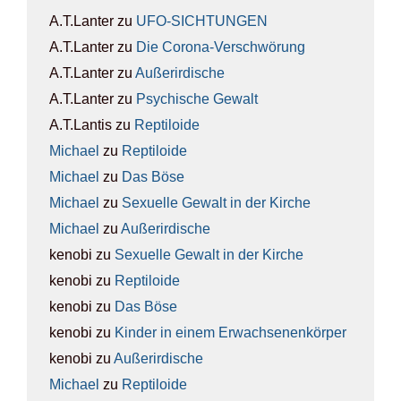
A.T.Lanter
zu
UFO-SICH­TUN­GEN
A.T.Lanter
zu
Die Coro­na-Ver­schwö­rung
A.T.Lanter
zu
Außer­ir­di­sche
A.T.Lanter
zu
Psy­chi­sche Gewalt
A.T.Lantis
zu
Rep­ti­lo­ide
Michael
zu
Rep­ti­lo­ide
Michael
zu
Das Böse
Michael
zu
Sexu­el­le Gewalt in der Kir­che
Michael
zu
Außer­ir­di­sche
kenobi
zu
Sexu­el­le Gewalt in der Kir­che
kenobi
zu
Rep­ti­lo­ide
kenobi
zu
Das Böse
kenobi
zu
Kin­der in einem Erwach­se­nen­kör­per
kenobi
zu
Außer­ir­di­sche
Michael
zu
Rep­ti­lo­ide