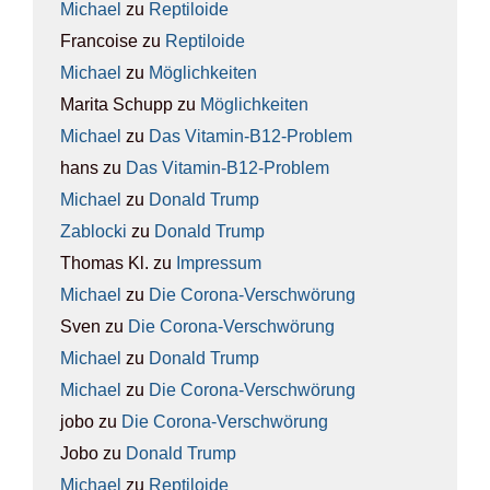
Michael
zu
Rep­ti­lo­ide
Francoise
zu
Rep­ti­lo­ide
Michael
zu
Mög­lich­kei­ten
Marita Schupp
zu
Mög­lich­kei­ten
Michael
zu
Das Vit­amin-B12-Pro­blem
hans
zu
Das Vit­amin-B12-Pro­blem
Michael
zu
Donald Trump
Zablocki
zu
Donald Trump
Thomas Kl.
zu
Impres­sum
Michael
zu
Die Coro­na-Ver­schwö­rung
Sven
zu
Die Coro­na-Ver­schwö­rung
Michael
zu
Donald Trump
Michael
zu
Die Coro­na-Ver­schwö­rung
jobo
zu
Die Coro­na-Ver­schwö­rung
Jobo
zu
Donald Trump
Michael
zu
Rep­ti­lo­ide