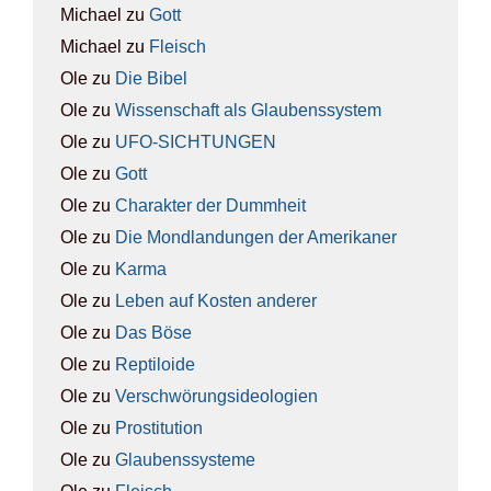
Michael
zu
Gott
Michael
zu
Fleisch
Ole
zu
Die Bibel
Ole
zu
Wis­sen­schaft als Glau­bens­sys­tem
Ole
zu
UFO-SICH­TUN­GEN
Ole
zu
Gott
Ole
zu
Cha­rak­ter der Dumm­heit
Ole
zu
Die Mond­lan­dun­gen der Ame­ri­ka­ner
Ole
zu
Kar­ma
Ole
zu
Leben auf Kos­ten ande­rer
Ole
zu
Das Böse
Ole
zu
Rep­ti­lo­ide
Ole
zu
Ver­schwö­rungs­ideo­lo­gien
Ole
zu
Pro­sti­tu­ti­on
Ole
zu
Glau­bens­sys­te­me