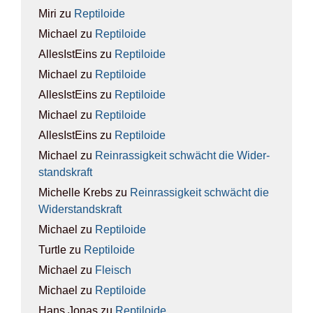
Miri
zu
Rep­ti­lo­ide
Michael
zu
Rep­ti­lo­ide
AllesIstEins
zu
Rep­ti­lo­ide
Michael
zu
Rep­ti­lo­ide
AllesIstEins
zu
Rep­ti­lo­ide
Michael
zu
Rep­ti­lo­ide
AllesIstEins
zu
Rep­ti­lo­ide
Michael
zu
Rein­ras­sig­keit schwächt die Wider­
stands­kraft
Michelle Krebs
zu
Rein­ras­sig­keit schwächt die
Wider­stands­kraft
Michael
zu
Rep­ti­lo­ide
Turtle
zu
Rep­ti­lo­ide
Michael
zu
Fleisch
Michael
zu
Rep­ti­lo­ide
Hans Jonas
zu
Rep­ti­lo­ide