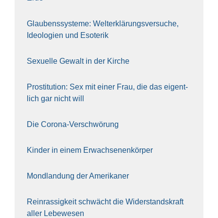
Glau­bens­sys­te­me: Welt­erklä­rungs­ver­su­che,
Ideo­lo­gien und Eso­te­rik
Sexu­el­le Gewalt in der Kir­che
Pro­sti­tu­ti­on: Sex mit einer Frau, die das eigent­
lich gar nicht will
Die Coro­na-Ver­schwö­rung
Kin­der in einem Erwach­se­nen­kör­per
Mond­lan­dung der Ame­ri­ka­ner
Rein­ras­sig­keit schwächt die Wider­stands­kraft
aller Lebe­we­sen