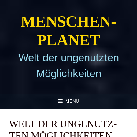
Zum
Inhalt
MEN­SCHEN­
springen
PLA­NET
Welt der ungenutzten
Möglichkeiten
MENÜ
WELT DER UNGE­NUTZ­
TEN MÖG­LICH­KEI­TEN