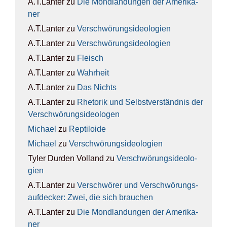
A.T.Lanter
zu
Die Mond­lan­dun­gen der Ame­ri­ka­
ner
A.T.Lanter
zu
Ver­schwö­rungs­ideo­lo­gien
A.T.Lanter
zu
Ver­schwö­rungs­ideo­lo­gien
A.T.Lanter
zu
Fleisch
A.T.Lanter
zu
Wahr­heit
A.T.Lanter
zu
Das Nichts
A.T.Lanter
zu
Rhe­to­rik und Selbst­ver­ständ­nis der
Ver­schwö­rungs­ideo­lo­gen
Michael
zu
Rep­ti­lo­ide
Michael
zu
Ver­schwö­rungs­ideo­lo­gien
Tyler Durden Volland
zu
Ver­schwö­rungs­ideo­lo­
gien
A.T.Lanter
zu
Ver­schwö­rer und Ver­schwö­rungs­
auf­de­cker: Zwei, die sich brau­chen
A.T.Lanter
zu
Die Mond­lan­dun­gen der Ame­ri­ka­
ner