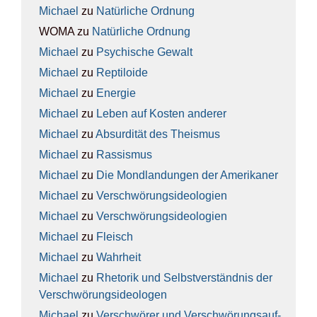
Michael
zu
Natür­li­che Ord­nung
WOMA
zu
Natür­li­che Ord­nung
Michael
zu
Psy­chi­sche Gewalt
Michael
zu
Rep­ti­lo­ide
Michael
zu
Ener­gie
Michael
zu
Leben auf Kos­ten ande­rer
Michael
zu
Absur­di­tät des The­is­mus
Michael
zu
Ras­sis­mus
Michael
zu
Die Mond­lan­dun­gen der Ame­ri­ka­ner
Michael
zu
Ver­schwö­rungs­ideo­lo­gien
Michael
zu
Ver­schwö­rungs­ideo­lo­gien
Michael
zu
Fleisch
Michael
zu
Wahr­heit
Michael
zu
Rhe­to­rik und Selbst­ver­ständ­nis der
Ver­schwö­rungs­ideo­lo­gen
Michael
zu
Ver­schwö­rer und Ver­schwö­rungs­auf­