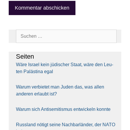
Suchen
nach:
Sei­ten
Wäre Isra­el kein jüdi­scher Staat, wäre den Leu­
ten Paläs­ti­na egal
War­um ver­bie­tet man Juden das, was allen
ande­ren erlaubt ist?
War­um sich Anti­se­mi­tis­mus ent­wi­ckeln konn­te
Russ­land nötigt sei­ne Nach­bar­län­der, der NATO