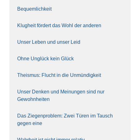
Bequem­lich­keit
Klug­heit för­dert das Wohl der ande­ren
Unser Leben und unser Leid
Ohne Unglück kein Glück
The­is­mus: Flucht in die Unmün­dig­keit
Unser Den­ken und Mei­nun­gen sind nur
Gewohn­hei­ten
Das Zie­gen­pro­blem: Zwei Türen im Tausch
gegen eine
Wahr­heit ist nicht immer rela­tiv