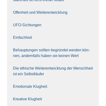
Offen­heit und Wei­ter­ent­wick­lung
UFO-Sich­tun­gen
Ein­fach­heit
Behaup­tun­gen soll­ten begrün­det wer­den kön­
nen, andern­falls haben sie kei­nen Wert
Die ethi­sche Wei­ter­ent­wick­lung der Mensch­heit
ist ein Selbst­läu­fer
Emo­tio­na­le Klug­heit
Krea­ti­ve Klug­heit