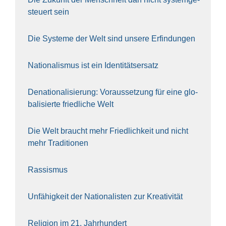
steu­ert sein
Die Sys­te­me der Welt sind unse­re Erfin­dun­gen
Natio­na­lis­mus ist ein Iden­ti­täts­er­satz
Dena­tio­na­li­sie­rung: Vor­aus­set­zung für eine glo­
ba­li­sier­te fried­li­che Welt
Die Welt braucht mehr Fried­lich­keit und nicht
mehr Tra­di­tio­nen
Ras­sis­mus
Unfä­hig­keit der Natio­na­lis­ten zur Krea­ti­vi­tät
Reli­gi­on im 21. Jahr­hun­dert