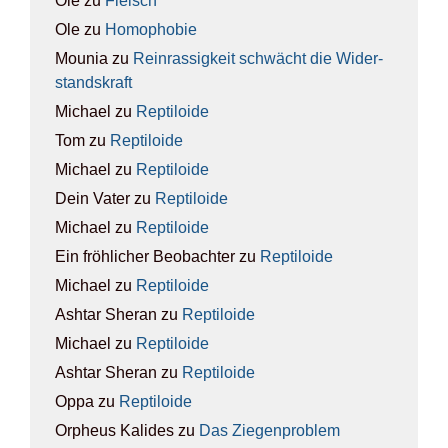
Ole
zu
Fleisch
Ole
zu
Homo­pho­bie
Mounia
zu
Rein­ras­sig­keit schwächt die Wider­
stands­kraft
Michael
zu
Rep­ti­lo­ide
Tom
zu
Rep­ti­lo­ide
Michael
zu
Rep­ti­lo­ide
Dein Vater
zu
Rep­ti­lo­ide
Michael
zu
Rep­ti­lo­ide
Ein fröhlicher Beobachter
zu
Rep­ti­lo­ide
Michael
zu
Rep­ti­lo­ide
Ashtar Sheran
zu
Rep­ti­lo­ide
Michael
zu
Rep­ti­lo­ide
Ashtar Sheran
zu
Rep­ti­lo­ide
Oppa
zu
Rep­ti­lo­ide
Orpheus Kalides
zu
Das Zie­gen­pro­blem