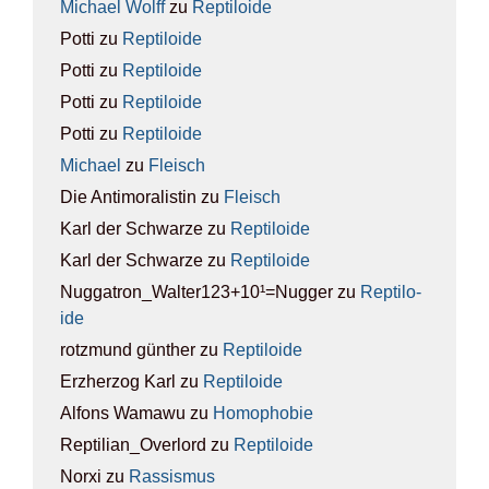
Michael Wolff
zu
Rep­ti­lo­ide
Potti
zu
Rep­ti­lo­ide
Potti
zu
Rep­ti­lo­ide
Potti
zu
Rep­ti­lo­ide
Potti
zu
Rep­ti­lo­ide
Michael
zu
Fleisch
Die Antimoralistin
zu
Fleisch
Karl der Schwarze
zu
Rep­ti­lo­ide
Karl der Schwarze
zu
Rep­ti­lo­ide
Nuggatron_Walter123+10¹=Nugger
zu
Rep­ti­lo­
ide
rotzmund günther
zu
Rep­ti­lo­ide
Erzherzog Karl
zu
Rep­ti­lo­ide
Alfons Wamawu
zu
Homo­pho­bie
Reptilian_Overlord
zu
Rep­ti­lo­ide
Norxi
zu
Ras­sis­mus