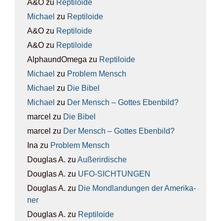
A&O
zu
Rep­ti­lo­ide
Michael
zu
Rep­ti­lo­ide
A&O
zu
Rep­ti­lo­ide
A&O
zu
Rep­ti­lo­ide
AlphaundOmega
zu
Rep­ti­lo­ide
Michael
zu
Pro­blem Mensch
Michael
zu
Die Bibel
Michael
zu
Der Mensch – Got­tes Eben­bild?
marcel
zu
Die Bibel
marcel
zu
Der Mensch – Got­tes Eben­bild?
Ina
zu
Pro­blem Mensch
Douglas A.
zu
Außer­ir­di­sche
Douglas A.
zu
UFO-SICH­TUN­GEN
Douglas A.
zu
Die Mond­lan­dun­gen der Ame­ri­ka­
ner
Douglas A.
zu
Rep­ti­lo­ide