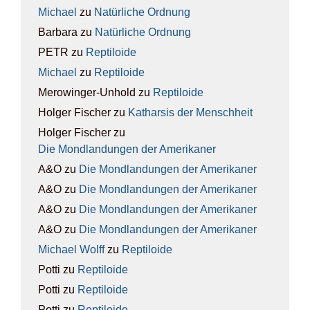
Michael
zu
Natür­li­che Ord­nung
Barbara
zu
Natür­li­che Ord­nung
PETR
zu
Rep­ti­lo­ide
Michael
zu
Rep­ti­lo­ide
Merowinger-Unhold
zu
Rep­ti­lo­ide
Holger Fischer
zu
Kathar­sis der Mensch­heit
Holger Fischer
zu
Die Mond­lan­dun­gen der Ame­ri­ka­ner
A&O
zu
Die Mond­lan­dun­gen der Ame­ri­ka­ner
A&O
zu
Die Mond­lan­dun­gen der Ame­ri­ka­ner
A&O
zu
Die Mond­lan­dun­gen der Ame­ri­ka­ner
A&O
zu
Die Mond­lan­dun­gen der Ame­ri­ka­ner
Michael Wolff
zu
Rep­ti­lo­ide
Potti
zu
Rep­ti­lo­ide
Potti
zu
Rep­ti­lo­ide
Potti
zu
Rep­ti­lo­ide