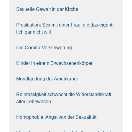
Sexu­el­le Gewalt in der Kir­che
Pro­sti­tu­ti­on: Sex mit einer Frau, die das eigent­
lich gar nicht will
Die Coro­na-Ver­schwö­rung
Kin­der in einem Erwach­se­nen­kör­per
Mond­lan­dung der Ame­ri­ka­ner
Rein­ras­sig­keit schwächt die Wider­stands­kraft
aller Lebe­we­sen
Homo­pho­bie: Angst von der Sexua­li­tät