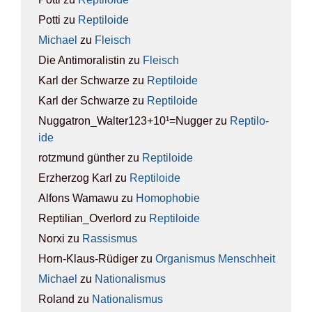
Potti
zu
Rep­ti­lo­ide
Michael
zu
Fleisch
Die Antimoralistin
zu
Fleisch
Karl der Schwarze
zu
Rep­ti­lo­ide
Karl der Schwarze
zu
Rep­ti­lo­ide
Nuggatron_Walter123+10¹=Nugger
zu
Rep­ti­lo­
ide
rotzmund günther
zu
Rep­ti­lo­ide
Erzherzog Karl
zu
Rep­ti­lo­ide
Alfons Wamawu
zu
Homo­pho­bie
Reptilian_Overlord
zu
Rep­ti­lo­ide
Norxi
zu
Ras­sis­mus
Horn-Klaus-Rüdiger
zu
Orga­nis­mus Mensch­heit
Michael
zu
Natio­na­lis­mus
Roland
zu
Natio­na­lis­mus