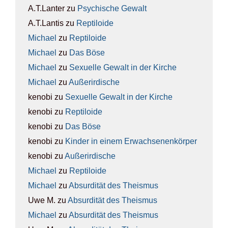
A.T.Lanter
zu
Psy­chi­sche Gewalt
A.T.Lantis
zu
Rep­ti­lo­ide
Michael
zu
Rep­ti­lo­ide
Michael
zu
Das Böse
Michael
zu
Sexu­el­le Gewalt in der Kir­che
Michael
zu
Außer­ir­di­sche
kenobi
zu
Sexu­el­le Gewalt in der Kir­che
kenobi
zu
Rep­ti­lo­ide
kenobi
zu
Das Böse
kenobi
zu
Kin­der in einem Erwach­se­nen­kör­per
kenobi
zu
Außer­ir­di­sche
Michael
zu
Rep­ti­lo­ide
Michael
zu
Absur­di­tät des The­is­mus
Uwe M.
zu
Absur­di­tät des The­is­mus
Michael
zu
Absur­di­tät des The­is­mus