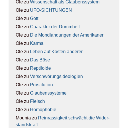
Ole
zu
Wis­sen­schaft als Glau­bens­sys­tem
Ole
zu
UFO-SICH­TUN­GEN
Ole
zu
Gott
Ole
zu
Cha­rak­ter der Dumm­heit
Ole
zu
Die Mond­lan­dun­gen der Ame­ri­ka­ner
Ole
zu
Kar­ma
Ole
zu
Leben auf Kos­ten ande­rer
Ole
zu
Das Böse
Ole
zu
Rep­ti­lo­ide
Ole
zu
Ver­schwö­rungs­ideo­lo­gien
Ole
zu
Pro­sti­tu­ti­on
Ole
zu
Glau­bens­sys­te­me
Ole
zu
Fleisch
Ole
zu
Homo­pho­bie
Mounia
zu
Rein­ras­sig­keit schwächt die Wider­
stands­kraft