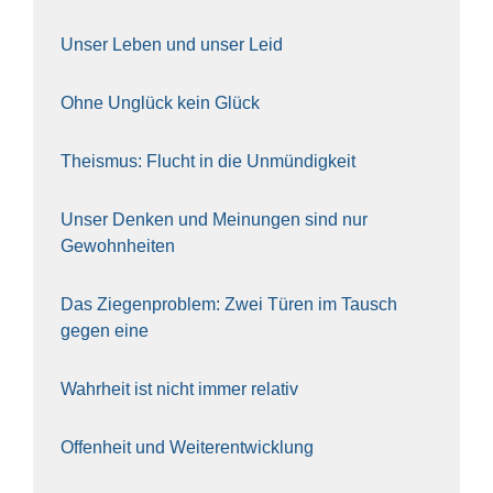
Unser Leben und unser Leid
Ohne Unglück kein Glück
The­is­mus: Flucht in die Unmün­dig­keit
Unser Den­ken und Mei­nun­gen sind nur
Gewohn­hei­ten
Das Zie­gen­pro­blem: Zwei Türen im Tausch
gegen eine
Wahr­heit ist nicht immer rela­tiv
Offen­heit und Wei­ter­ent­wick­lung