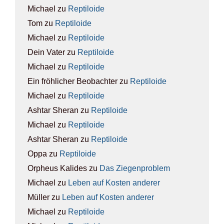
Michael
zu
Rep­ti­lo­ide
Tom
zu
Rep­ti­lo­ide
Michael
zu
Rep­ti­lo­ide
Dein Vater
zu
Rep­ti­lo­ide
Michael
zu
Rep­ti­lo­ide
Ein fröhlicher Beobachter
zu
Rep­ti­lo­ide
Michael
zu
Rep­ti­lo­ide
Ashtar Sheran
zu
Rep­ti­lo­ide
Michael
zu
Rep­ti­lo­ide
Ashtar Sheran
zu
Rep­ti­lo­ide
Oppa
zu
Rep­ti­lo­ide
Orpheus Kalides
zu
Das Zie­gen­pro­blem
Michael
zu
Leben auf Kos­ten ande­rer
Müller
zu
Leben auf Kos­ten ande­rer
Michael
zu
Rep­ti­lo­ide