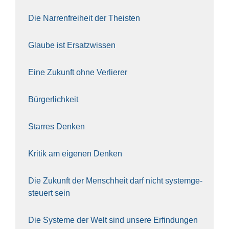
Die Nar­ren­frei­heit der The­is­ten
Glau­be ist Ersatz­wis­sen
Eine Zukunft ohne Ver­lie­rer
Bür­ger­lich­keit
Star­res Den­ken
Kri­tik am eige­nen Den­ken
Die Zukunft der Mensch­heit darf nicht sys­tem­ge­
steu­ert sein
Die Sys­te­me der Welt sind unse­re Erfin­dun­gen