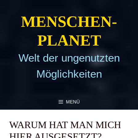
Zum
Inhalt
MEN­SCHEN­
springen
PLA­NET
Welt der ungenutzten
Möglichkeiten
MENÜ
WAR­UM HAT MAN MICH
HIER AUS­GE­SETZT?