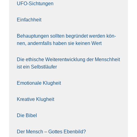
UFO-Sich­tun­gen
Ein­fach­heit
Behaup­tun­gen soll­ten begrün­det wer­den kön­
nen, andern­falls haben sie kei­nen Wert
Die ethi­sche Wei­ter­ent­wick­lung der Mensch­heit
ist ein Selbst­läu­fer
Emo­tio­na­le Klug­heit
Krea­ti­ve Klug­heit
Die Bibel
Der Mensch – Got­tes Eben­bild?