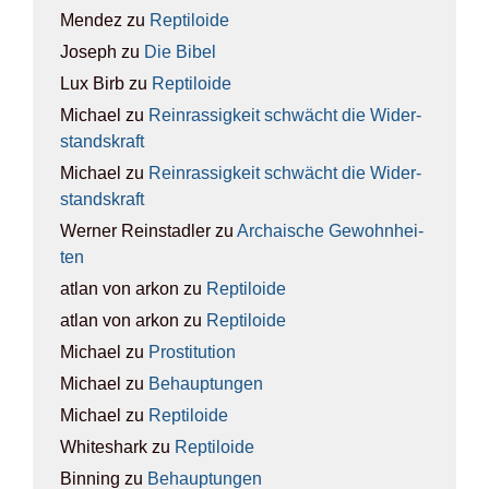
Mendez
zu
Rep­ti­lo­ide
Joseph
zu
Die Bibel
Lux Birb
zu
Rep­ti­lo­ide
Michael
zu
Rein­ras­sig­keit schwächt die Wider­
stands­kraft
Michael
zu
Rein­ras­sig­keit schwächt die Wider­
stands­kraft
Werner Reinstadler
zu
Archai­sche Gewohn­hei­
ten
atlan von arkon
zu
Rep­ti­lo­ide
atlan von arkon
zu
Rep­ti­lo­ide
Michael
zu
Pro­sti­tu­ti­on
Michael
zu
Behaup­tun­gen
Michael
zu
Rep­ti­lo­ide
Whiteshark
zu
Rep­ti­lo­ide
Binning
zu
Behaup­tun­gen