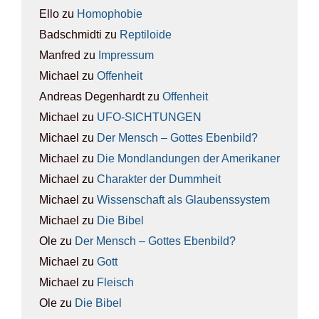
Ello
zu
Homo­pho­bie
Badschmidti
zu
Rep­ti­lo­ide
Manfred
zu
Impres­sum
Michael
zu
Offen­heit
Andreas Degenhardt
zu
Offen­heit
Michael
zu
UFO-SICH­TUN­GEN
Michael
zu
Der Mensch – Got­tes Eben­bild?
Michael
zu
Die Mond­lan­dun­gen der Ame­ri­ka­ner
Michael
zu
Cha­rak­ter der Dumm­heit
Michael
zu
Wis­sen­schaft als Glau­bens­sys­tem
Michael
zu
Die Bibel
Ole
zu
Der Mensch – Got­tes Eben­bild?
Michael
zu
Gott
Michael
zu
Fleisch
Ole
zu
Die Bibel