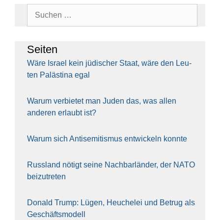
Suchen
nach:
Sei­ten
Wäre Isra­el kein jüdi­scher Staat, wäre den Leu­
ten Paläs­ti­na egal
War­um ver­bie­tet man Juden das, was allen
ande­ren erlaubt ist?
War­um sich Anti­se­mi­tis­mus ent­wi­ckeln konn­te
Russ­land nötigt sei­ne Nach­bar­län­der, der NATO
bei­zu­tre­ten
Donald Trump: Lügen, Heu­che­lei und Betrug als
Geschäfts­mo­dell