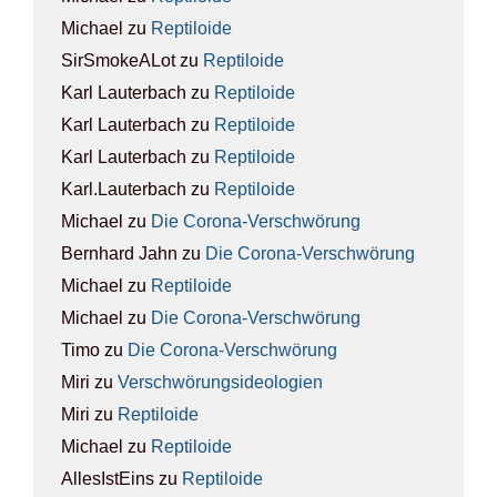
Michael
zu
Rep­ti­lo­ide
SirSmokeALot
zu
Rep­ti­lo­ide
Karl Lauterbach
zu
Rep­ti­lo­ide
Karl Lauterbach
zu
Rep­ti­lo­ide
Karl Lauterbach
zu
Rep­ti­lo­ide
Karl.Lauterbach
zu
Rep­ti­lo­ide
Michael
zu
Die Coro­na-Ver­schwö­rung
Bernhard Jahn
zu
Die Coro­na-Ver­schwö­rung
Michael
zu
Rep­ti­lo­ide
Michael
zu
Die Coro­na-Ver­schwö­rung
Timo
zu
Die Coro­na-Ver­schwö­rung
Miri
zu
Ver­schwö­rungs­ideo­lo­gien
Miri
zu
Rep­ti­lo­ide
Michael
zu
Rep­ti­lo­ide
AllesIstEins
zu
Rep­ti­lo­ide