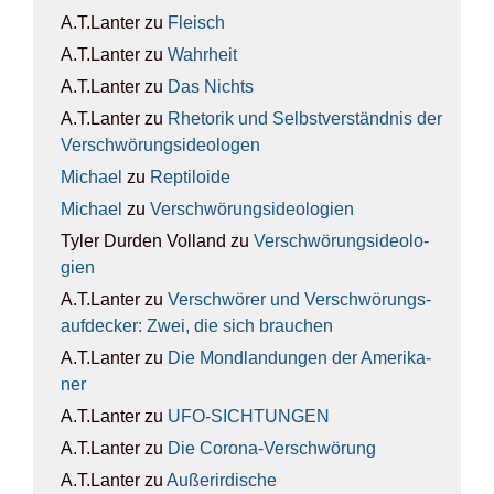
A.T.Lanter
zu
Fleisch
A.T.Lanter
zu
Wahr­heit
A.T.Lanter
zu
Das Nichts
A.T.Lanter
zu
Rhe­to­rik und Selbst­ver­ständ­nis der
Ver­schwö­rungs­ideo­lo­gen
Michael
zu
Rep­ti­lo­ide
Michael
zu
Ver­schwö­rungs­ideo­lo­gien
Tyler Durden Volland
zu
Ver­schwö­rungs­ideo­lo­
gien
A.T.Lanter
zu
Ver­schwö­rer und Ver­schwö­rungs­
auf­de­cker: Zwei, die sich brau­chen
A.T.Lanter
zu
Die Mond­lan­dun­gen der Ame­ri­ka­
ner
A.T.Lanter
zu
UFO-SICH­TUN­GEN
A.T.Lanter
zu
Die Coro­na-Ver­schwö­rung
A.T.Lanter
zu
Außer­ir­di­sche