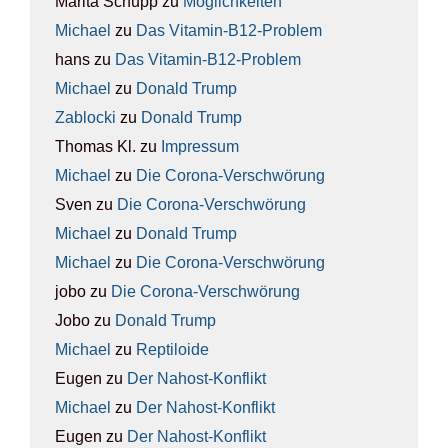
Marita Schupp
zu
Mög­lich­kei­ten
Michael
zu
Das Vit­amin-B12-Pro­blem
hans
zu
Das Vit­amin-B12-Pro­blem
Michael
zu
Donald Trump
Zablocki
zu
Donald Trump
Thomas Kl.
zu
Impres­sum
Michael
zu
Die Coro­na-Ver­schwö­rung
Sven
zu
Die Coro­na-Ver­schwö­rung
Michael
zu
Donald Trump
Michael
zu
Die Coro­na-Ver­schwö­rung
jobo
zu
Die Coro­na-Ver­schwö­rung
Jobo
zu
Donald Trump
Michael
zu
Rep­ti­lo­ide
Eugen
zu
Der Nah­ost-Kon­flikt
Michael
zu
Der Nah­ost-Kon­flikt
Eugen
zu
Der Nah­ost-Kon­flikt