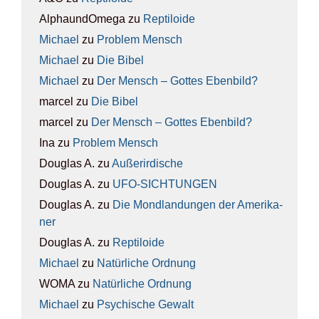
AlphaundOmega
zu
Rep­ti­lo­ide
Michael
zu
Pro­blem Mensch
Michael
zu
Die Bibel
Michael
zu
Der Mensch – Got­tes Eben­bild?
marcel
zu
Die Bibel
marcel
zu
Der Mensch – Got­tes Eben­bild?
Ina
zu
Pro­blem Mensch
Douglas A.
zu
Außer­ir­di­sche
Douglas A.
zu
UFO-SICH­TUN­GEN
Douglas A.
zu
Die Mond­lan­dun­gen der Ame­ri­ka­
ner
Douglas A.
zu
Rep­ti­lo­ide
Michael
zu
Natür­li­che Ord­nung
WOMA
zu
Natür­li­che Ord­nung
Michael
zu
Psy­chi­sche Gewalt