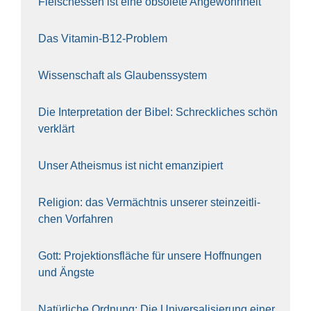
Fleisch­essen ist eine obso­le­te An‍ge‍wohn‍heit
Das Vit­amin-B12-Pro­blem
Wis­sen­schaft als Glau­bens­sys­tem
Die Inter­pre­ta­ti­on der Bibel: Schreck­li­ches schön
ver­klärt
Unser Athe­is­mus ist nicht eman­zi­piert
Reli­gi­on: das Ver­mächt­nis unse­rer stein­zeit­li­
chen Vor­fah­ren
Gott: Pro­jek­ti­ons­flä­che für unse­re Hoff­nun­gen
und Ängs­te
Natür­li­che Ord­nung: Die Uni­ver­sa­li­sie­rung einer