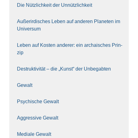
Die Nütz­lich­keit der Unnütz­lich­keit
Außer­ir­di­sches Leben auf ande­ren Pla­ne­ten im
Uni­ver­sum
Leben auf Kos­ten ande­rer: ein archai­sches Prin­
zip
Destruk­ti­vi­tät – die „Kunst“ der Unbe­gab­ten
Gewalt
Psy­chi­sche Gewalt
Aggres­si­ve Gewalt
Media­le Gewalt