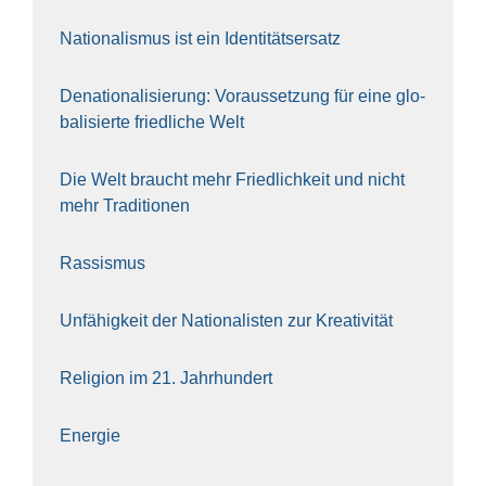
Natio­na­lis­mus ist ein Iden­ti­täts­er­satz
Dena­tio­na­li­sie­rung: Vor­aus­set­zung für eine glo­
ba­li­sier­te fried­li­che Welt
Die Welt braucht mehr Fried­lich­keit und nicht
mehr Tra­di­tio­nen
Ras­sis­mus
Unfä­hig­keit der Natio­na­lis­ten zur Krea­ti­vi­tät
Reli­gi­on im 21. Jahr­hun­dert
Ener­gie