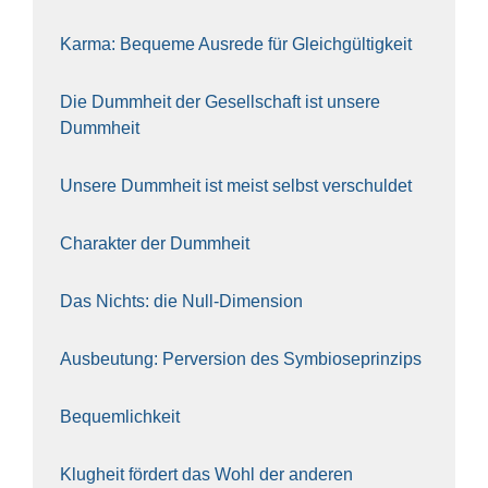
Kar­ma: Beque­me Aus­re­de für Gleich­gül­tig­keit
Die Dumm­heit der Gesell­schaft ist unse­re
Dumm­heit
Unse­re Dumm­heit ist meist selbst ver­schul­det
Cha­rak­ter der Dumm­heit
Das Nichts: die Null-Dimen­si­on
Aus­beu­tung: Per­ver­si­on des Sym­bio­se­prin­zips
Bequem­lich­keit
Klug­heit för­dert das Wohl der ande­ren