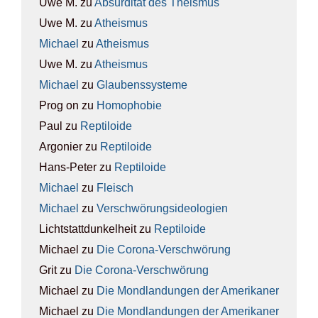
Uwe M.
zu
Absur­di­tät des The­is­mus
Uwe M.
zu
Athe­is­mus
Michael
zu
Athe­is­mus
Uwe M.
zu
Athe­is­mus
Michael
zu
Glau­bens­sys­te­me
Prog on
zu
Homo­pho­bie
Paul
zu
Rep­ti­lo­ide
Argonier
zu
Rep­ti­lo­ide
Hans-Peter
zu
Rep­ti­lo­ide
Michael
zu
Fleisch
Michael
zu
Ver­schwö­rungs­ideo­lo­gien
Lichtstattdunkelheit
zu
Rep­ti­lo­ide
Michael
zu
Die Coro­na-Ver­schwö­rung
Grit
zu
Die Coro­na-Ver­schwö­rung
Michael
zu
Die Mond­lan­dun­gen der Ame­ri­ka­ner
Michael
zu
Die Mond­lan­dun­gen der Ame­ri­ka­ner