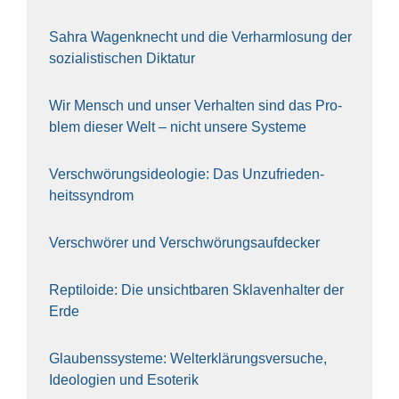
Sahra Wagen­knecht und die Ver­harm­lo­sung der
sozia­lis­ti­schen Dik­ta­tur
Wir Mensch und unser Ver­hal­ten sind das Pro­
blem die­ser Welt – nicht unse­re Sys‍te‍me
Ver­schwö­rungs­ideo­lo­gie: Das Unzufrieden­
heitssyndrom
Ver­schwö­rer und Verschwörungs­aufdecker
Rep­ti­lo­ide: Die unsicht­ba­ren Skla­ven­hal­ter der
Erde
Glau­bens­sys­te­me: Welt­erklä­rungs­ver­su­che,
Ideo­lo­gien und Eso­te­rik