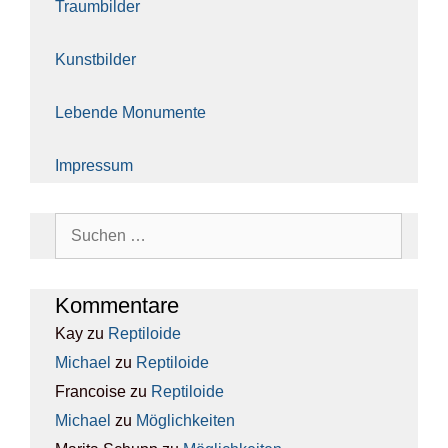
Traum­bil­der
Kunst­bil­der
Leben­de Monu­men­te
Impres­sum
Suchen
nach:
Kom­men­ta­re
Kay
zu
Rep­ti­lo­ide
Michael
zu
Rep­ti­lo­ide
Francoise
zu
Rep­ti­lo­ide
Michael
zu
Mög­lich­kei­ten