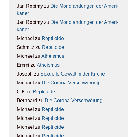
Jan Robimy
zu
Die Mond­lan­dun­gen der Ame­ri­
ka­ner
Jan Robimy
zu
Die Mond­lan­dun­gen der Ame­ri­
ka­ner
Michael
zu
Rep­ti­lo­ide
Schmitz
zu
Rep­ti­lo­ide
Michael
zu
Athe­is­mus
Emmi
zu
Athe­is­mus
Joseph
zu
Sexu­el­le Gewalt in der Kir­che
Michael
zu
Die Coro­na-Ver­schwö­rung
C K
zu
Rep­ti­lo­ide
Bernhard
zu
Die Coro­na-Ver­schwö­rung
Michael
zu
Rep­ti­lo­ide
Michael
zu
Rep­ti­lo­ide
Michael
zu
Rep­ti­lo­ide
Michael
zu
Rep­ti­lo­ide