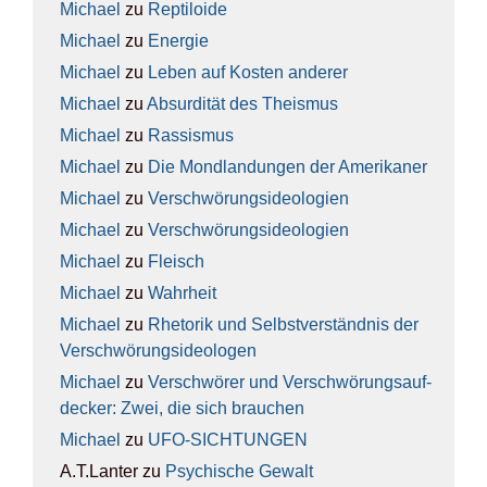
Michael
zu
Rep­ti­lo­ide
Michael
zu
Ener­gie
Michael
zu
Leben auf Kos­ten ande­rer
Michael
zu
Absur­di­tät des The­is­mus
Michael
zu
Ras­sis­mus
Michael
zu
Die Mond­lan­dun­gen der Ame­ri­ka­ner
Michael
zu
Ver­schwö­rungs­ideo­lo­gien
Michael
zu
Ver­schwö­rungs­ideo­lo­gien
Michael
zu
Fleisch
Michael
zu
Wahr­heit
Michael
zu
Rhe­to­rik und Selbst­ver­ständ­nis der
Ver­schwö­rungs­ideo­lo­gen
Michael
zu
Ver­schwö­rer und Ver­schwö­rungs­auf­
de­cker: Zwei, die sich brau­chen
Michael
zu
UFO-SICH­TUN­GEN
A.T.Lanter
zu
Psy­chi­sche Gewalt