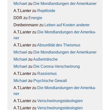
Michael
zu
Die Mond­lan­dun­gen der Ame­ri­ka­ner
A.T.Lanter
zu
Rep­ti­lo­ide
DDR
zu
Ener­gie
Dreibeinmann
zu
Leben auf Kos­ten ande­rer
A.T.Lanter
zu
Die Mond­lan­dun­gen der Ame­ri­ka­
ner
A.T.Lanter
zu
Absur­di­tät des The­is­mus
Michael
zu
Die Mond­lan­dun­gen der Ame­ri­ka­ner
Michael
zu
Außer­ir­di­sche
Michael
zu
Die Coro­na-Ver­schwö­rung
A.T.Lanter
zu
Ras­sis­mus
Michael
zu
Psy­chi­sche Gewalt
A.T.Lanter
zu
Die Mond­lan­dun­gen der Ame­ri­ka­
ner
A.T.Lanter
zu
Ver­schwö­rungs­ideo­lo­gien
A.T.Lanter
zu
Ver­schwö­rungs­ideo­lo­gien