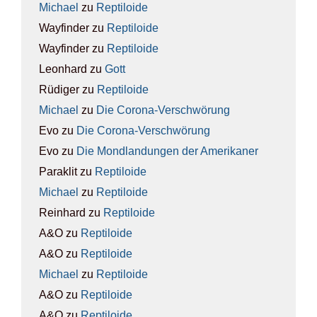
Michael
zu
Rep­ti­lo­ide
Wayfinder
zu
Rep­ti­lo­ide
Wayfinder
zu
Rep­ti­lo­ide
Leonhard
zu
Gott
Rüdiger
zu
Rep­ti­lo­ide
Michael
zu
Die Coro­na-Ver­schwö­rung
Evo
zu
Die Coro­na-Ver­schwö­rung
Evo
zu
Die Mond­lan­dun­gen der Ame­ri­ka­ner
Paraklit
zu
Rep­ti­lo­ide
Michael
zu
Rep­ti­lo­ide
Reinhard
zu
Rep­ti­lo­ide
A&O
zu
Rep­ti­lo­ide
A&O
zu
Rep­ti­lo­ide
Michael
zu
Rep­ti­lo­ide
A&O
zu
Rep­ti­lo­ide
A&O
zu
Rep­ti­lo­ide