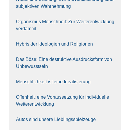
sub­jek­ti­ven Wahr­neh­mung
Orga­nis­mus Mensch­heit: Zur Wei­ter­ent­wick­lung
ver­dammt
Hybris der Ideo­lo­gien und Reli­gio­nen
Das Böse: Eine destruk­ti­ve Aus­drucks­form von
Unbe­wusst­sein
Mensch­lich­keit ist eine Idea­li­sie­rung
Offen­heit: eine Vor­aus­set­zung für indi­vi­du­el­le
Wei­ter­ent­wick­lung
Autos sind unse­re Lieb­lings­spiel­zeu­ge