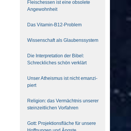
Fleisch­essen ist eine obso­le­te
An‍ge‍wohn‍heit
Das Vit­amin-B12-Pro­blem
Wis­sen­schaft als Glau­bens­sys­tem
Die Inter­pre­ta­ti­on der Bibel:
Schreck­li­ches schön ver­klärt
Unser Athe­is­mus ist nicht eman­zi­
piert
Reli­gi­on: das Ver­mächt­nis unse­rer
stein­zeit­li­chen Vor­fah­ren
Gott: Pro­jek­ti­ons­flä­che für unse­re
Hoff­nun­gen und Ängs­te