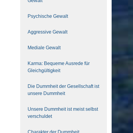
Gewalt
Psy­chi­sche Gewalt
Aggres­si­ve Gewalt
Media­le Gewalt
Kar­ma: Beque­me Aus­re­de für
Gleich­gül­tig­keit
Die Dumm­heit der Gesell­schaft ist
unse­re Dumm­heit
Unse­re Dumm­heit ist meist selbst
ver­schul­det
Cha­rak­ter der Dumm­heit