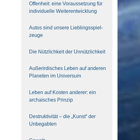
Offen­heit: eine Vor­aus­set­zung für
indi­vi­du­el­le Wei­ter­ent­wick­lung
Autos sind unse­re Lieb­lings­spiel­
zeu­ge
Die Nütz­lich­keit der Unnütz­lich­keit
Außer­ir­di­sches Leben auf ande­ren
Pla­ne­ten im Uni­ver­sum
Leben auf Kos­ten ande­rer: ein
archai­sches Prin­zip
Destruk­ti­vi­tät – die „Kunst“ der
Unbe­gab­ten