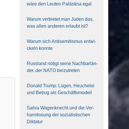
wäre den Leu­ten Paläs­ti­na egal
War­um ver­bie­tet man Juden das,
was allen ande­ren erlaubt ist?
War­um sich Anti­se­mi­tis­mus ent­wi­
ckeln konn­te
Russ­land nötigt sei­ne Nach­bar­län­
der, der NATO bei­zu­tre­ten
Donald Trump: Lügen, Heu­che­lei
und Betrug als Geschäfts­mo­dell
Sahra Wagen­knecht und die Ver­
harm­lo­sung der sozia­lis­ti­schen
Dik­ta­tur