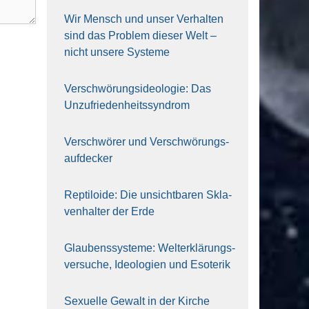
Wir Mensch und unser Ver­hal­ten
sind das Pro­blem die­ser Welt –
nicht unse­re Sys‍te‍me
Ver­schwö­rungs­ideo­lo­gie: Das
Unzufrieden­heitssyndrom
Ver­schwö­rer und Verschwörungs­
aufdecker
Rep­ti­lo­ide: Die unsicht­ba­ren Skla­
ven­hal­ter der Erde
Glau­bens­sys­te­me: Welt­erklä­rungs­
ver­su­che, Ideo­lo­gien und Eso­te­rik
Sexu­el­le Gewalt in der Kir­che