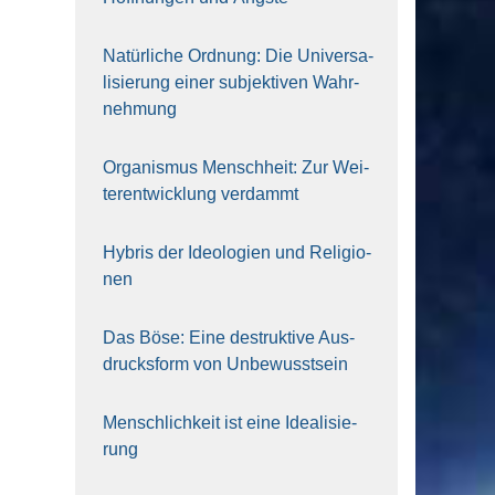
Natür­li­che Ord­nung: Die Uni­ver­sa­
li­sie­rung einer sub­jek­ti­ven Wahr­
neh­mung
Orga­nis­mus Mensch­heit: Zur Wei­
ter­ent­wick­lung ver­dammt
Hybris der Ideo­lo­gien und Reli­gio­
nen
Das Böse: Eine destruk­ti­ve Aus­
drucks­form von Unbe­wusst­sein
Mensch­lich­keit ist eine Idea­li­sie­
rung