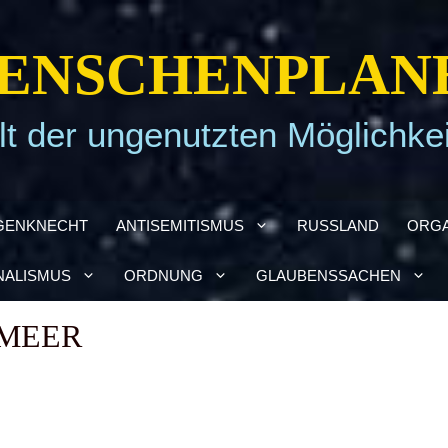
EN­SCHEN­PLA­N
t der ungenutzten Möglichke
GEN­KNECHT
ANTI­SE­MI­TIS­MUS
RUSS­LAND
ORGA
NA­LIS­MUS
ORD­NUNG
GLAU­BENS­SA­CHEN
­MEER