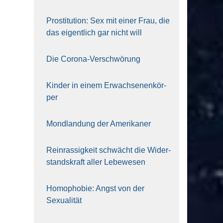
Pro­sti­tu­ti­on: Sex mit einer Frau, die
das eigent­lich gar nicht will
Die Coro­na-Ver­schwö­rung
Kin­der in einem Erwach­se­nen­kör­
per
Mond­lan­dung der Ame­ri­ka­ner
Rein­ras­sig­keit schwächt die Wider­
stands­kraft aller Lebe­we­sen
Homo­pho­bie: Angst von der
Sexua­li­tät