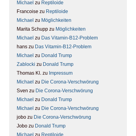
Michael
zu
Rep­ti­lo­ide
Francoise
zu
Rep­ti­lo­ide
Michael
zu
Mög­lich­kei­ten
Marita Schupp
zu
Mög­lich­kei­ten
Michael
zu
Das Vit­amin-B12-Pro­blem
hans
zu
Das Vit­amin-B12-Pro­blem
Michael
zu
Donald Trump
Zablocki
zu
Donald Trump
Thomas Kl.
zu
Impres­sum
Michael
zu
Die Coro­na-Ver­schwö­rung
Sven
zu
Die Coro­na-Ver­schwö­rung
Michael
zu
Donald Trump
Michael
zu
Die Coro­na-Ver­schwö­rung
jobo
zu
Die Coro­na-Ver­schwö­rung
Jobo
zu
Donald Trump
Michael
zu
Rep­ti­lo­ide