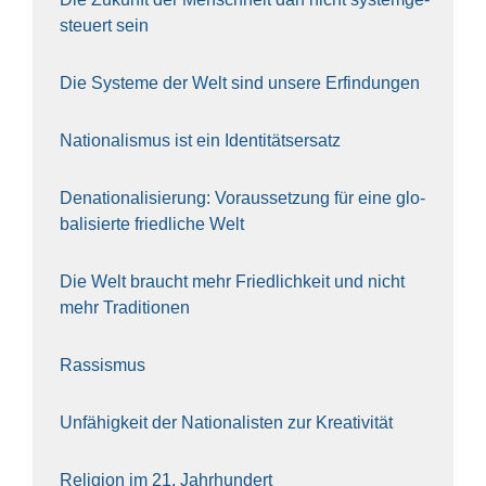
steu­ert sein
Die Sys­te­me der Welt sind unse­re Erfin­dun­gen
Natio­na­lis­mus ist ein Iden­ti­täts­er­satz
Dena­tio­na­li­sie­rung: Vor­aus­set­zung für eine glo­
ba­li­sier­te fried­li­che Welt
Die Welt braucht mehr Fried­lich­keit und nicht
mehr Tra­di­tio­nen
Ras­sis­mus
Unfä­hig­keit der Natio­na­lis­ten zur Krea­ti­vi­tät
Reli­gi­on im 21. Jahr­hun­dert