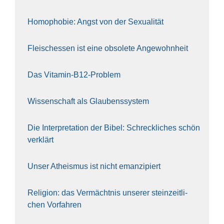
Homo­pho­bie: Angst von der Sexua­li­tät
Fleisch­essen ist eine obso­le­te An‍ge‍wohn‍heit
Das Vit­amin-B12-Pro­blem
Wis­sen­schaft als Glau­bens­sys­tem
Die Inter­pre­ta­ti­on der Bibel: Schreck­li­ches schön
ver­klärt
Unser Athe­is­mus ist nicht eman­zi­piert
Reli­gi­on: das Ver­mächt­nis unse­rer stein­zeit­li­
chen Vor­fah­ren