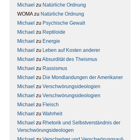
Michael
zu
Natür­li­che Ord­nung
WOMA
zu
Natür­li­che Ord­nung
Michael
zu
Psy­chi­sche Gewalt
Michael
zu
Rep­ti­lo­ide
Michael
zu
Ener­gie
Michael
zu
Leben auf Kos­ten ande­rer
Michael
zu
Absur­di­tät des The­is­mus
Michael
zu
Ras­sis­mus
Michael
zu
Die Mond­lan­dun­gen der Ame­ri­ka­ner
Michael
zu
Ver­schwö­rungs­ideo­lo­gien
Michael
zu
Ver­schwö­rungs­ideo­lo­gien
Michael
zu
Fleisch
Michael
zu
Wahr­heit
Michael
zu
Rhe­to­rik und Selbst­ver­ständ­nis der
Ver­schwö­rungs­ideo­lo­gen
Michael
zu
Ver­schwö­rer und Ver­schwö­rungs­auf­