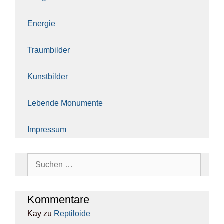
Ener­gie
Traum­bil­der
Kunst­bil­der
Leben­de Monu­men­te
Impres­sum
Suchen
nach:
Kom­men­ta­re
Kay
zu
Rep­ti­lo­ide