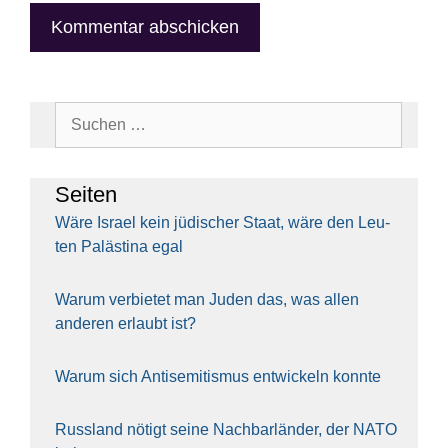
Suchen
nach:
Sei­ten
Wäre Isra­el kein jüdi­scher Staat, wäre den Leu­
ten Paläs­ti­na egal
War­um ver­bie­tet man Juden das, was allen
ande­ren erlaubt ist?
War­um sich Anti­se­mi­tis­mus ent­wi­ckeln konn­te
Russ­land nötigt sei­ne Nach­bar­län­der, der NATO