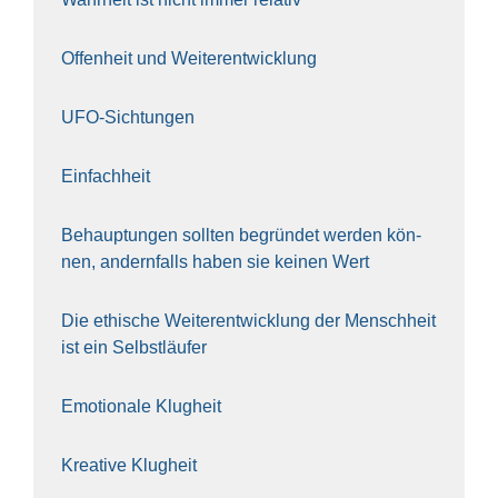
Offen­heit und Wei­ter­ent­wick­lung
UFO-Sich­tun­gen
Ein­fach­heit
Behaup­tun­gen soll­ten begrün­det wer­den kön­
nen, andern­falls haben sie kei­nen Wert
Die ethi­sche Wei­ter­ent­wick­lung der Mensch­heit
ist ein Selbst­läu­fer
Emo­tio­na­le Klug­heit
Krea­ti­ve Klug­heit