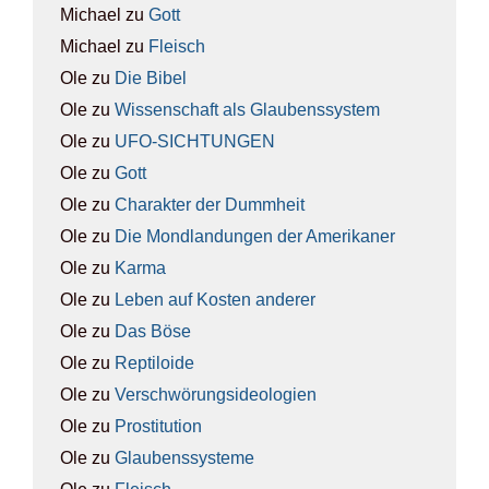
Michael
zu
Gott
Michael
zu
Fleisch
Ole
zu
Die Bibel
Ole
zu
Wis­sen­schaft als Glau­bens­sys­tem
Ole
zu
UFO-SICH­TUN­GEN
Ole
zu
Gott
Ole
zu
Cha­rak­ter der Dumm­heit
Ole
zu
Die Mond­lan­dun­gen der Ame­ri­ka­ner
Ole
zu
Kar­ma
Ole
zu
Leben auf Kos­ten ande­rer
Ole
zu
Das Böse
Ole
zu
Rep­ti­lo­ide
Ole
zu
Ver­schwö­rungs­ideo­lo­gien
Ole
zu
Pro­sti­tu­ti­on
Ole
zu
Glau­bens­sys­te­me