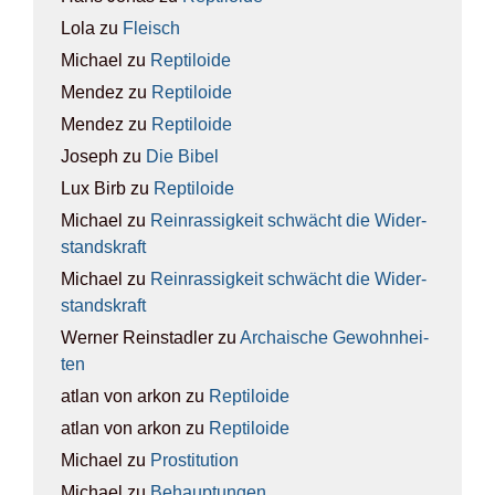
Lola
zu
Fleisch
Michael
zu
Rep­ti­lo­ide
Mendez
zu
Rep­ti­lo­ide
Mendez
zu
Rep­ti­lo­ide
Joseph
zu
Die Bibel
Lux Birb
zu
Rep­ti­lo­ide
Michael
zu
Rein­ras­sig­keit schwächt die Wider­
stands­kraft
Michael
zu
Rein­ras­sig­keit schwächt die Wider­
stands­kraft
Werner Reinstadler
zu
Archai­sche Gewohn­hei­
ten
atlan von arkon
zu
Rep­ti­lo­ide
atlan von arkon
zu
Rep­ti­lo­ide
Michael
zu
Pro­sti­tu­ti­on
Michael
zu
Behaup­tun­gen