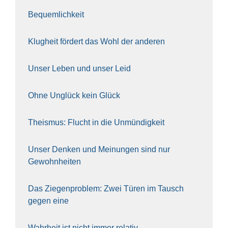
Bequem­lich­keit
Klug­heit för­dert das Wohl der ande­ren
Unser Leben und unser Leid
Ohne Unglück kein Glück
The­is­mus: Flucht in die Unmün­dig­keit
Unser Den­ken und Mei­nun­gen sind nur
Gewohn­hei­ten
Das Zie­gen­pro­blem: Zwei Türen im Tausch
gegen eine
Wahr­heit ist nicht immer rela­tiv