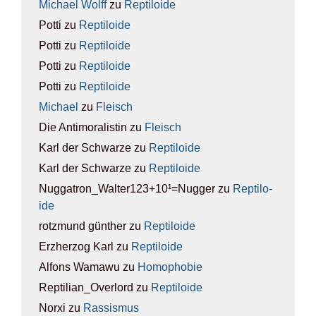
Michael Wolff
zu
Rep­ti­lo­ide
Potti
zu
Rep­ti­lo­ide
Potti
zu
Rep­ti­lo­ide
Potti
zu
Rep­ti­lo­ide
Potti
zu
Rep­ti­lo­ide
Michael
zu
Fleisch
Die Antimoralistin
zu
Fleisch
Karl der Schwarze
zu
Rep­ti­lo­ide
Karl der Schwarze
zu
Rep­ti­lo­ide
Nuggatron_Walter123+10¹=Nugger
zu
Rep­ti­lo­
ide
rotzmund günther
zu
Rep­ti­lo­ide
Erzherzog Karl
zu
Rep­ti­lo­ide
Alfons Wamawu
zu
Homo­pho­bie
Reptilian_Overlord
zu
Rep­ti­lo­ide
Norxi
zu
Ras­sis­mus