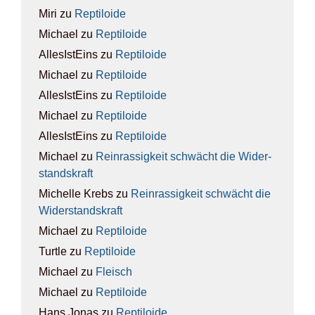
Miri
zu
Rep­ti­lo­ide
Michael
zu
Rep­ti­lo­ide
AllesIstEins
zu
Rep­ti­lo­ide
Michael
zu
Rep­ti­lo­ide
AllesIstEins
zu
Rep­ti­lo­ide
Michael
zu
Rep­ti­lo­ide
AllesIstEins
zu
Rep­ti­lo­ide
Michael
zu
Rein­ras­sig­keit schwächt die Wider­
stands­kraft
Michelle Krebs
zu
Rein­ras­sig­keit schwächt die
Wider­stands­kraft
Michael
zu
Rep­ti­lo­ide
Turtle
zu
Rep­ti­lo­ide
Michael
zu
Fleisch
Michael
zu
Rep­ti­lo­ide
Hans Jonas
zu
Rep­ti­lo­ide