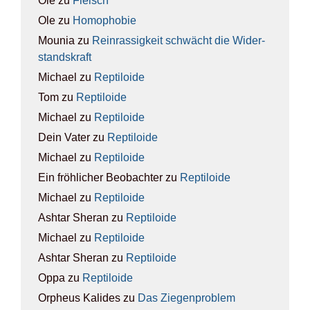
Ole
zu
Fleisch
Ole
zu
Homo­pho­bie
Mounia
zu
Rein­ras­sig­keit schwächt die Wider­
stands­kraft
Michael
zu
Rep­ti­lo­ide
Tom
zu
Rep­ti­lo­ide
Michael
zu
Rep­ti­lo­ide
Dein Vater
zu
Rep­ti­lo­ide
Michael
zu
Rep­ti­lo­ide
Ein fröhlicher Beobachter
zu
Rep­ti­lo­ide
Michael
zu
Rep­ti­lo­ide
Ashtar Sheran
zu
Rep­ti­lo­ide
Michael
zu
Rep­ti­lo­ide
Ashtar Sheran
zu
Rep­ti­lo­ide
Oppa
zu
Rep­ti­lo­ide
Orpheus Kalides
zu
Das Zie­gen­pro­blem