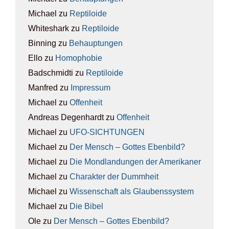
Michael
zu
Rep­ti­lo­ide
Whiteshark
zu
Rep­ti­lo­ide
Binning
zu
Behaup­tun­gen
Ello
zu
Homo­pho­bie
Badschmidti
zu
Rep­ti­lo­ide
Manfred
zu
Impres­sum
Michael
zu
Offen­heit
Andreas Degenhardt
zu
Offen­heit
Michael
zu
UFO-SICH­TUN­GEN
Michael
zu
Der Mensch – Got­tes Eben­bild?
Michael
zu
Die Mond­lan­dun­gen der Ame­ri­ka­ner
Michael
zu
Cha­rak­ter der Dumm­heit
Michael
zu
Wis­sen­schaft als Glau­bens­sys­tem
Michael
zu
Die Bibel
Ole
zu
Der Mensch – Got­tes Eben­bild?