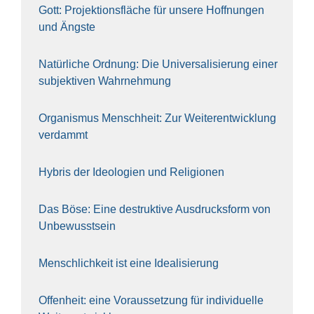
Gott: Pro­jek­ti­ons­flä­che für unse­re Hoff­nun­gen
und Ängs­te
Natür­li­che Ord­nung: Die Uni­ver­sa­li­sie­rung einer
sub­jek­ti­ven Wahr­neh­mung
Orga­nis­mus Mensch­heit: Zur Wei­ter­ent­wick­lung
ver­dammt
Hybris der Ideo­lo­gien und Reli­gio­nen
Das Böse: Eine destruk­ti­ve Aus­drucks­form von
Unbe­wusst­sein
Mensch­lich­keit ist eine Idea­li­sie­rung
Offen­heit: eine Vor­aus­set­zung für indi­vi­du­el­le