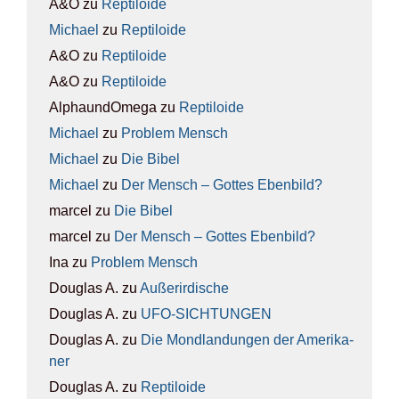
A&O
zu
Rep­ti­lo­ide
Michael
zu
Rep­ti­lo­ide
A&O
zu
Rep­ti­lo­ide
A&O
zu
Rep­ti­lo­ide
AlphaundOmega
zu
Rep­ti­lo­ide
Michael
zu
Pro­blem Mensch
Michael
zu
Die Bibel
Michael
zu
Der Mensch – Got­tes Eben­bild?
marcel
zu
Die Bibel
marcel
zu
Der Mensch – Got­tes Eben­bild?
Ina
zu
Pro­blem Mensch
Douglas A.
zu
Außer­ir­di­sche
Douglas A.
zu
UFO-SICH­TUN­GEN
Douglas A.
zu
Die Mond­lan­dun­gen der Ame­ri­ka­
ner
Douglas A.
zu
Rep­ti­lo­ide