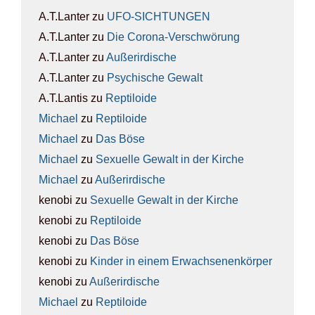
A.T.Lanter
zu
UFO-SICH­TUN­GEN
A.T.Lanter
zu
Die Coro­na-Ver­schwö­rung
A.T.Lanter
zu
Außer­ir­di­sche
A.T.Lanter
zu
Psy­chi­sche Gewalt
A.T.Lantis
zu
Rep­ti­lo­ide
Michael
zu
Rep­ti­lo­ide
Michael
zu
Das Böse
Michael
zu
Sexu­el­le Gewalt in der Kir­che
Michael
zu
Außer­ir­di­sche
kenobi
zu
Sexu­el­le Gewalt in der Kir­che
kenobi
zu
Rep­ti­lo­ide
kenobi
zu
Das Böse
kenobi
zu
Kin­der in einem Erwach­se­nen­kör­per
kenobi
zu
Außer­ir­di­sche
Michael
zu
Rep­ti­lo­ide