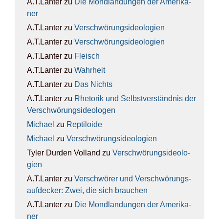
A.T.Lanter
zu
Die Mond­lan­dun­gen der Ame­ri­ka­
ner
A.T.Lanter
zu
Ver­schwö­rungs­ideo­lo­gien
A.T.Lanter
zu
Ver­schwö­rungs­ideo­lo­gien
A.T.Lanter
zu
Fleisch
A.T.Lanter
zu
Wahr­heit
A.T.Lanter
zu
Das Nichts
A.T.Lanter
zu
Rhe­to­rik und Selbst­ver­ständ­nis der
Ver­schwö­rungs­ideo­lo­gen
Michael
zu
Rep­ti­lo­ide
Michael
zu
Ver­schwö­rungs­ideo­lo­gien
Tyler Durden Volland
zu
Ver­schwö­rungs­ideo­lo­
gien
A.T.Lanter
zu
Ver­schwö­rer und Ver­schwö­rungs­
auf­de­cker: Zwei, die sich brau­chen
A.T.Lanter
zu
Die Mond­lan­dun­gen der Ame­ri­ka­
ner