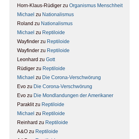
Horn-Klaus-Rüdiger
zu
Orga­nis­mus Mensch­heit
Michael
zu
Natio­na­lis­mus
Roland
zu
Natio­na­lis­mus
Michael
zu
Rep­ti­lo­ide
Wayfinder
zu
Rep­ti­lo­ide
Wayfinder
zu
Rep­ti­lo­ide
Leonhard
zu
Gott
Rüdiger
zu
Rep­ti­lo­ide
Michael
zu
Die Coro­na-Ver­schwö­rung
Evo
zu
Die Coro­na-Ver­schwö­rung
Evo
zu
Die Mond­lan­dun­gen der Ame­ri­ka­ner
Paraklit
zu
Rep­ti­lo­ide
Michael
zu
Rep­ti­lo­ide
Reinhard
zu
Rep­ti­lo­ide
A&O
zu
Rep­ti­lo­ide