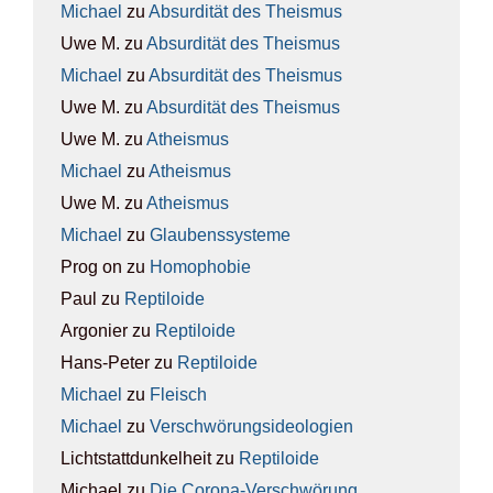
Michael
zu
Absur­di­tät des The­is­mus
Uwe M.
zu
Absur­di­tät des The­is­mus
Michael
zu
Absur­di­tät des The­is­mus
Uwe M.
zu
Absur­di­tät des The­is­mus
Uwe M.
zu
Athe­is­mus
Michael
zu
Athe­is­mus
Uwe M.
zu
Athe­is­mus
Michael
zu
Glau­bens­sys­te­me
Prog on
zu
Homo­pho­bie
Paul
zu
Rep­ti­lo­ide
Argonier
zu
Rep­ti­lo­ide
Hans-Peter
zu
Rep­ti­lo­ide
Michael
zu
Fleisch
Michael
zu
Ver­schwö­rungs­ideo­lo­gien
Lichtstattdunkelheit
zu
Rep­ti­lo­ide
Michael
zu
Die Coro­na-Ver­schwö­rung