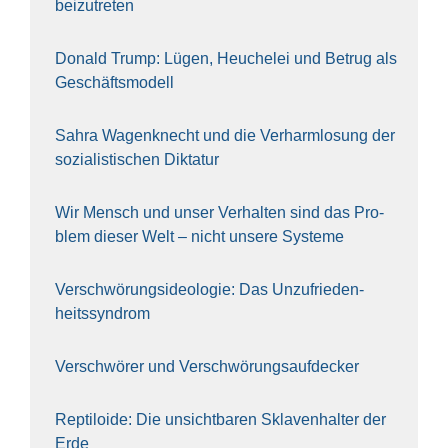
bei­zu­tre­ten
Donald Trump: Lügen, Heu­che­lei und Betrug als
Geschäfts­mo­dell
Sahra Wagen­knecht und die Ver­harm­lo­sung der
sozia­lis­ti­schen Dik­ta­tur
Wir Mensch und unser Ver­hal­ten sind das Pro­
blem die­ser Welt – nicht unse­re Sys‍te‍me
Ver­schwö­rungs­ideo­lo­gie: Das Unzufrieden­
heitssyndrom
Ver­schwö­rer und Verschwörungs­aufdecker
Rep­ti­lo­ide: Die unsicht­ba­ren Skla­ven­hal­ter der
Erde