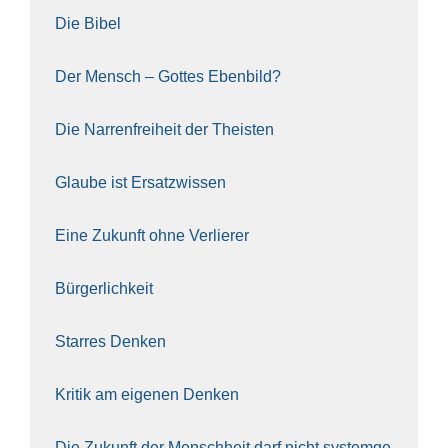
Die Bibel
Der Mensch – Got­tes Eben­bild?
Die Nar­ren­frei­heit der The­is­ten
Glau­be ist Ersatz­wis­sen
Eine Zukunft ohne Ver­lie­rer
Bür­ger­lich­keit
Star­res Den­ken
Kri­tik am eige­nen Den­ken
Die Zukunft der Mensch­heit darf nicht sys­tem­ge­