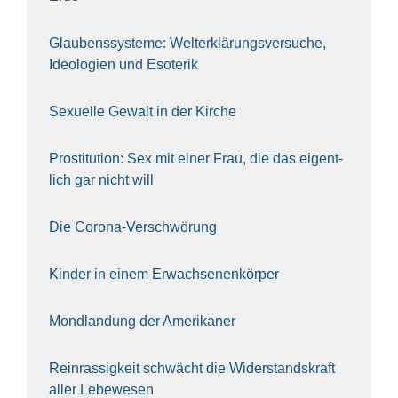
Glau­bens­sys­te­me: Welt­erklä­rungs­ver­su­che,
Ideo­lo­gien und Eso­te­rik
Sexu­el­le Gewalt in der Kir­che
Pro­sti­tu­ti­on: Sex mit einer Frau, die das eigent­
lich gar nicht will
Die Coro­na-Ver­schwö­rung
Kin­der in einem Erwach­se­nen­kör­per
Mond­lan­dung der Ame­ri­ka­ner
Rein­ras­sig­keit schwächt die Wider­stands­kraft
aller Lebe­we­sen