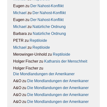
Eugen
zu
Der Nah­ost-Kon­flikt
Michael
zu
Der Nah­ost-Kon­flikt
Eugen
zu
Der Nah­ost-Kon­flikt
Michael
zu
Natür­li­che Ord­nung
Barbara
zu
Natür­li­che Ord­nung
PETR
zu
Rep­ti­lo­ide
Michael
zu
Rep­ti­lo­ide
Merowinger-Unhold
zu
Rep­ti­lo­ide
Holger Fischer
zu
Kathar­sis der Mensch­heit
Holger Fischer
zu
Die Mond­lan­dun­gen der Ame­ri­ka­ner
A&O
zu
Die Mond­lan­dun­gen der Ame­ri­ka­ner
A&O
zu
Die Mond­lan­dun­gen der Ame­ri­ka­ner
A&O
zu
Die Mond­lan­dun­gen der Ame­ri­ka­ner
A&O
zu
Die Mond­lan­dun­gen der Ame­ri­ka­ner