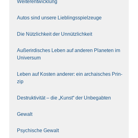
Wei­ter­ent­wick­lung
Autos sind unse­re Lieb­lings­spiel­zeu­ge
Die Nütz­lich­keit der Unnütz­lich­keit
Außer­ir­di­sches Leben auf ande­ren Pla­ne­ten im
Uni­ver­sum
Leben auf Kos­ten ande­rer: ein archai­sches Prin­
zip
Destruk­ti­vi­tät – die „Kunst“ der Unbe­gab­ten
Gewalt
Psy­chi­sche Gewalt