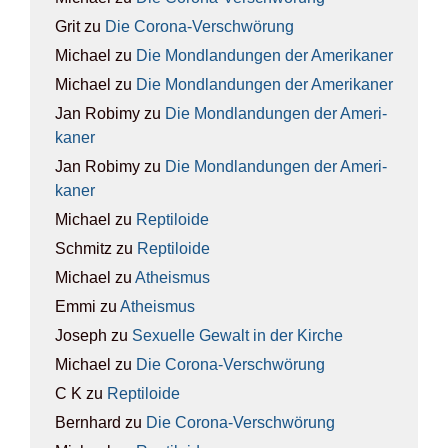
Grit
zu
Die Coro­na-Ver­schwö­rung
Michael
zu
Die Mond­lan­dun­gen der Ame­ri­ka­ner
Michael
zu
Die Mond­lan­dun­gen der Ame­ri­ka­ner
Jan Robimy
zu
Die Mond­lan­dun­gen der Ame­ri­
ka­ner
Jan Robimy
zu
Die Mond­lan­dun­gen der Ame­ri­
ka­ner
Michael
zu
Rep­ti­lo­ide
Schmitz
zu
Rep­ti­lo­ide
Michael
zu
Athe­is­mus
Emmi
zu
Athe­is­mus
Joseph
zu
Sexu­el­le Gewalt in der Kir­che
Michael
zu
Die Coro­na-Ver­schwö­rung
C K
zu
Rep­ti­lo­ide
Bernhard
zu
Die Coro­na-Ver­schwö­rung