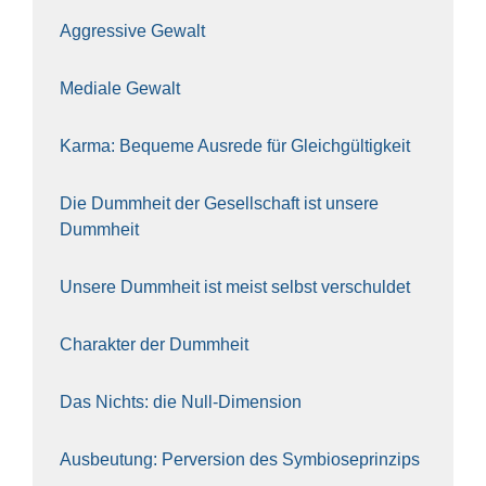
Aggres­si­ve Gewalt
Media­le Gewalt
Kar­ma: Beque­me Aus­re­de für Gleich­gül­tig­keit
Die Dumm­heit der Gesell­schaft ist unse­re
Dumm­heit
Unse­re Dumm­heit ist meist selbst ver­schul­det
Cha­rak­ter der Dumm­heit
Das Nichts: die Null-Dimen­si­on
Aus­beu­tung: Per­ver­si­on des Sym­bio­se­prin­zips