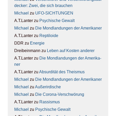
de­cker: Zwei, die sich brau­chen
Michael
zu
UFO-SICH­TUN­GEN
A.T.Lanter
zu
Psy­chi­sche Gewalt
Michael
zu
Die Mond­lan­dun­gen der Ame­ri­ka­ner
A.T.Lanter
zu
Rep­ti­lo­ide
DDR
zu
Ener­gie
Dreibeinmann
zu
Leben auf Kos­ten ande­rer
A.T.Lanter
zu
Die Mond­lan­dun­gen der Ame­ri­ka­
ner
A.T.Lanter
zu
Absur­di­tät des The­is­mus
Michael
zu
Die Mond­lan­dun­gen der Ame­ri­ka­ner
Michael
zu
Außer­ir­di­sche
Michael
zu
Die Coro­na-Ver­schwö­rung
A.T.Lanter
zu
Ras­sis­mus
Michael
zu
Psy­chi­sche Gewalt