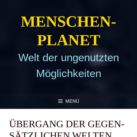
Zum
Inhalt
MEN­SCHEN­
springen
PLA­NET
Welt der ungenutzten
Möglichkeiten
MENÜ
ÜBER­GANG DER GEGEN­
SÄTZ­LI­CHEN WEL­TEN