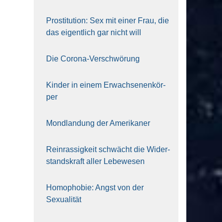
Pro­sti­tu­ti­on: Sex mit einer Frau, die
das eigent­lich gar nicht will
Die Coro­na-Ver­schwö­rung
Kin­der in einem Erwach­se­nen­kör­
per
Mond­lan­dung der Ame­ri­ka­ner
Rein­ras­sig­keit schwächt die Wider­
stands­kraft aller Lebe­we­sen
Homo­pho­bie: Angst von der
Sexua­li­tät