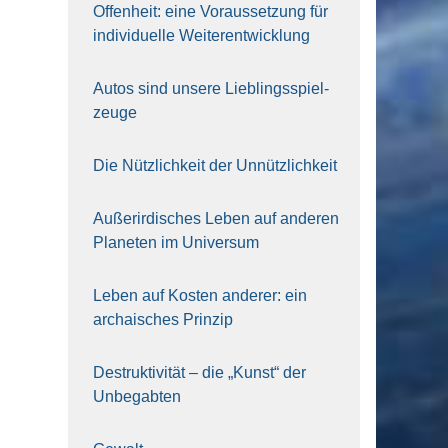
Offen­heit: eine Vor­aus­set­zung für
indi­vi­du­el­le Wei­ter­ent­wick­lung
Autos sind unse­re Lieb­lings­spiel­
zeu­ge
Die Nütz­lich­keit der Unnütz­lich­keit
Außer­ir­di­sches Leben auf ande­ren
Pla­ne­ten im Uni­ver­sum
Leben auf Kos­ten ande­rer: ein
archai­sches Prin­zip
Destruk­ti­vi­tät – die „Kunst“ der
Unbe­gab­ten