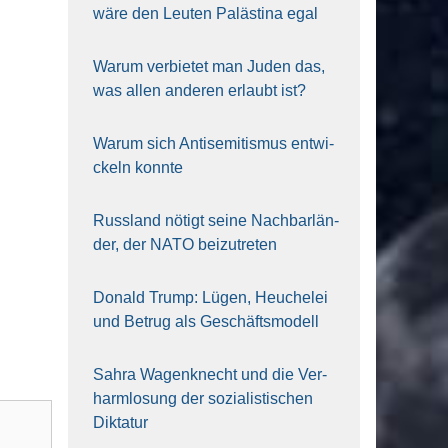
wäre den Leu­ten Paläs­ti­na egal
War­um ver­bie­tet man Juden das,
was allen ande­ren erlaubt ist?
War­um sich Anti­se­mi­tis­mus ent­wi­
ckeln konn­te
Russ­land nötigt sei­ne Nach­bar­län­
der, der NATO bei­zu­tre­ten
Donald Trump: Lügen, Heu­che­lei
und Betrug als Geschäfts­mo­dell
Sahra Wagen­knecht und die Ver­
harm­lo­sung der sozia­lis­ti­schen
Dik­ta­tur