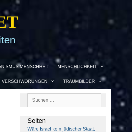
ET
iten
­NIS­MUS MENSCH­HEIT
MENSCH­LICH­KEIT
VER­SCHWÖ­RUN­GEN
TRAUM­BIL­DER
Suchen
nach:
Sei­ten
Wäre Isra­el kein jüdi­scher Staat,