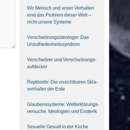
Wir Mensch und unser Ver­hal­ten
sind das Pro­blem die­ser Welt –
nicht unse­re Sys‍te‍me
Ver­schwö­rungs­ideo­lo­gie: Das
Unzufrieden­heitssyndrom
Ver­schwö­rer und Verschwörungs­
aufdecker
Rep­ti­lo­ide: Die unsicht­ba­ren Skla­
ven­hal­ter der Erde
Glau­bens­sys­te­me: Welt­erklä­rungs­
ver­su­che, Ideo­lo­gien und Eso­te­rik
Sexu­el­le Gewalt in der Kir­che