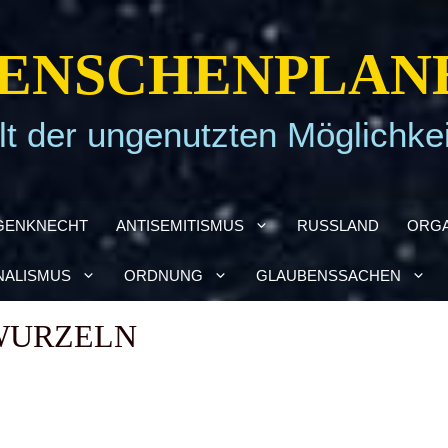
EN­SCHEN­PLA­N
t der ungenutzten Möglichke
GEN­KNECHT
ANTI­SE­MI­TIS­MUS
RUSS­LAND
ORGA
NA­LIS­MUS
ORD­NUNG
GLAU­BENS­SA­CHEN
WUR­ZELN