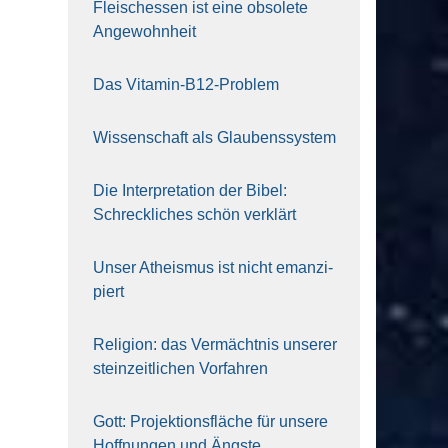
Fleisch­essen ist eine obso­le­te
An‍ge‍wohn‍heit
Das Vit­amin-B12-Pro­blem
Wis­sen­schaft als Glau­bens­sys­tem
Die Inter­pre­ta­ti­on der Bibel:
Schreck­li­ches schön ver­klärt
Unser Athe­is­mus ist nicht eman­zi­
piert
Reli­gi­on: das Ver­mächt­nis unse­rer
stein­zeit­li­chen Vor­fah­ren
Gott: Pro­jek­ti­ons­flä­che für unse­re
Hoff­nun­gen und Ängs­te