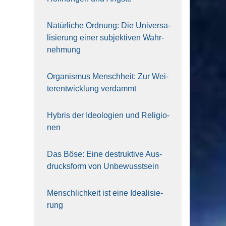
Natür­li­che Ord­nung: Die Uni­ver­sa­
li­sie­rung einer sub­jek­ti­ven Wahr­
neh­mung
Orga­nis­mus Mensch­heit: Zur Wei­
ter­ent­wick­lung ver­dammt
Hybris der Ideo­lo­gien und Reli­gio­
nen
Das Böse: Eine destruk­ti­ve Aus­
drucks­form von Unbe­wusst­sein
Mensch­lich­keit ist eine Idea­li­sie­
rung