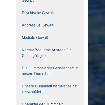
Gewalt
Psy­chi­sche Gewalt
Aggres­si­ve Gewalt
Media­le Gewalt
Kar­ma: Beque­me Aus­re­de für
Gleich­gül­tig­keit
Die Dumm­heit der Gesell­schaft ist
unse­re Dumm­heit
Unse­re Dumm­heit ist meist selbst
ver­schul­det
Cha­rak­ter der Dumm­heit