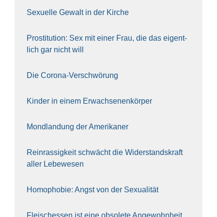
Sexu­el­le Gewalt in der Kir­che
Pro­sti­tu­ti­on: Sex mit einer Frau, die das eigent­
lich gar nicht will
Die Coro­na-Ver­schwö­rung
Kin­der in einem Erwach­se­nen­kör­per
Mond­lan­dung der Ame­ri­ka­ner
Rein­ras­sig­keit schwächt die Wider­stands­kraft
aller Lebe­we­sen
Homo­pho­bie: Angst von der Sexua­li­tät
Fleisch­essen ist eine obso­le­te An‍ge‍wohn‍heit