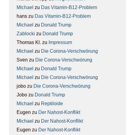
Michael
zu
Das Vit­amin-B12-Pro­blem
hans
zu
Das Vit­amin-B12-Pro­blem
Michael
zu
Donald Trump
Zablocki
zu
Donald Trump
Thomas Kl.
zu
Impres­sum
Michael
zu
Die Coro­na-Ver­schwö­rung
Sven
zu
Die Coro­na-Ver­schwö­rung
Michael
zu
Donald Trump
Michael
zu
Die Coro­na-Ver­schwö­rung
jobo
zu
Die Coro­na-Ver­schwö­rung
Jobo
zu
Donald Trump
Michael
zu
Rep­ti­lo­ide
Eugen
zu
Der Nah­ost-Kon­flikt
Michael
zu
Der Nah­ost-Kon­flikt
Eugen
zu
Der Nah­ost-Kon­flikt