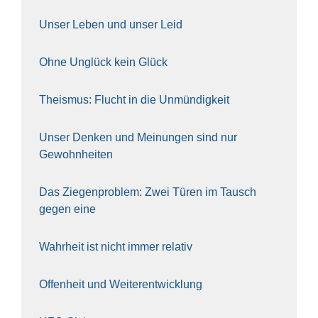
Unser Leben und unser Leid
Ohne Unglück kein Glück
The­is­mus: Flucht in die Unmün­dig­keit
Unser Den­ken und Mei­nun­gen sind nur
Gewohn­hei­ten
Das Zie­gen­pro­blem: Zwei Türen im Tausch
gegen eine
Wahr­heit ist nicht immer rela­tiv
Offen­heit und Wei­ter­ent­wick­lung