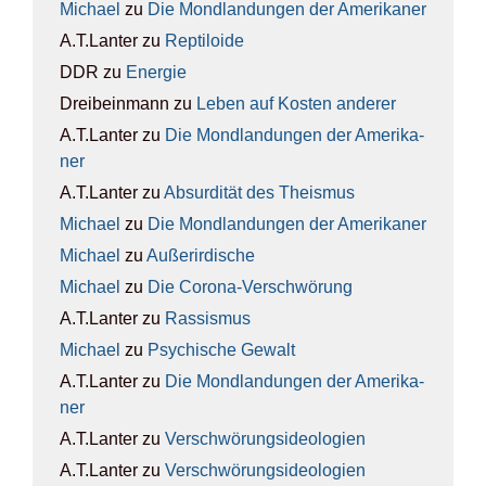
Michael
zu
Die Mond­lan­dun­gen der Ame­ri­ka­ner
A.T.Lanter
zu
Rep­ti­lo­ide
DDR
zu
Ener­gie
Dreibeinmann
zu
Leben auf Kos­ten ande­rer
A.T.Lanter
zu
Die Mond­lan­dun­gen der Ame­ri­ka­
ner
A.T.Lanter
zu
Absur­di­tät des The­is­mus
Michael
zu
Die Mond­lan­dun­gen der Ame­ri­ka­ner
Michael
zu
Außer­ir­di­sche
Michael
zu
Die Coro­na-Ver­schwö­rung
A.T.Lanter
zu
Ras­sis­mus
Michael
zu
Psy­chi­sche Gewalt
A.T.Lanter
zu
Die Mond­lan­dun­gen der Ame­ri­ka­
ner
A.T.Lanter
zu
Ver­schwö­rungs­ideo­lo­gien
A.T.Lanter
zu
Ver­schwö­rungs­ideo­lo­gien