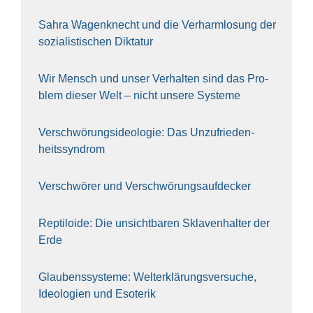
Sahra Wagen­knecht und die Ver­harm­lo­sung der
sozia­lis­ti­schen Dik­ta­tur
Wir Mensch und unser Ver­hal­ten sind das Pro­
blem die­ser Welt – nicht unse­re Sys‍te‍me
Ver­schwö­rungs­ideo­lo­gie: Das Unzufrieden­
heitssyndrom
Ver­schwö­rer und Verschwörungs­aufdecker
Rep­ti­lo­ide: Die unsicht­ba­ren Skla­ven­hal­ter der
Erde
Glau­bens­sys­te­me: Welt­erklä­rungs­ver­su­che,
Ideo­lo­gien und Eso­te­rik