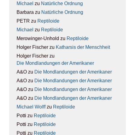
Michael
zu
Natür­li­che Ord­nung
Barbara
zu
Natür­li­che Ord­nung
PETR
zu
Rep­ti­lo­ide
Michael
zu
Rep­ti­lo­ide
Merowinger-Unhold
zu
Rep­ti­lo­ide
Holger Fischer
zu
Kathar­sis der Mensch­heit
Holger Fischer
zu
Die Mond­lan­dun­gen der Ame­ri­ka­ner
A&O
zu
Die Mond­lan­dun­gen der Ame­ri­ka­ner
A&O
zu
Die Mond­lan­dun­gen der Ame­ri­ka­ner
A&O
zu
Die Mond­lan­dun­gen der Ame­ri­ka­ner
A&O
zu
Die Mond­lan­dun­gen der Ame­ri­ka­ner
Michael Wolff
zu
Rep­ti­lo­ide
Potti
zu
Rep­ti­lo­ide
Potti
zu
Rep­ti­lo­ide
Potti
zu
Rep­ti­lo­ide