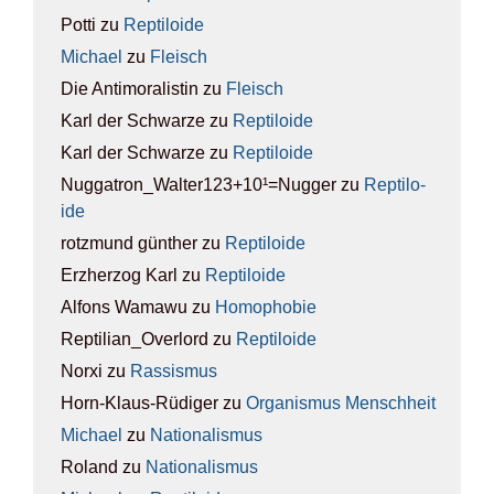
Potti
zu
Rep­ti­lo­ide
Michael
zu
Fleisch
Die Antimoralistin
zu
Fleisch
Karl der Schwarze
zu
Rep­ti­lo­ide
Karl der Schwarze
zu
Rep­ti­lo­ide
Nuggatron_Walter123+10¹=Nugger
zu
Rep­ti­lo­
ide
rotzmund günther
zu
Rep­ti­lo­ide
Erzherzog Karl
zu
Rep­ti­lo­ide
Alfons Wamawu
zu
Homo­pho­bie
Reptilian_Overlord
zu
Rep­ti­lo­ide
Norxi
zu
Ras­sis­mus
Horn-Klaus-Rüdiger
zu
Orga­nis­mus Mensch­heit
Michael
zu
Natio­na­lis­mus
Roland
zu
Natio­na­lis­mus