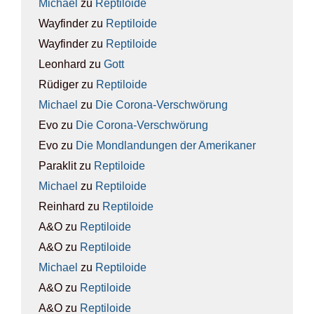
Michael
zu
Rep­ti­lo­ide
Wayfinder
zu
Rep­ti­lo­ide
Wayfinder
zu
Rep­ti­lo­ide
Leonhard
zu
Gott
Rüdiger
zu
Rep­ti­lo­ide
Michael
zu
Die Coro­na-Ver­schwö­rung
Evo
zu
Die Coro­na-Ver­schwö­rung
Evo
zu
Die Mond­lan­dun­gen der Ame­ri­ka­ner
Paraklit
zu
Rep­ti­lo­ide
Michael
zu
Rep­ti­lo­ide
Reinhard
zu
Rep­ti­lo­ide
A&O
zu
Rep­ti­lo­ide
A&O
zu
Rep­ti­lo­ide
Michael
zu
Rep­ti­lo­ide
A&O
zu
Rep­ti­lo­ide
A&O
zu
Rep­ti­lo­ide