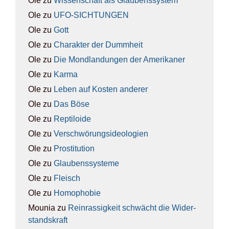
Ole
zu
Wis­sen­schaft als Glau­bens­sys­tem
Ole
zu
UFO-SICH­TUN­GEN
Ole
zu
Gott
Ole
zu
Cha­rak­ter der Dumm­heit
Ole
zu
Die Mond­lan­dun­gen der Ame­ri­ka­ner
Ole
zu
Kar­ma
Ole
zu
Leben auf Kos­ten ande­rer
Ole
zu
Das Böse
Ole
zu
Rep­ti­lo­ide
Ole
zu
Ver­schwö­rungs­ideo­lo­gien
Ole
zu
Pro­sti­tu­ti­on
Ole
zu
Glau­bens­sys­te­me
Ole
zu
Fleisch
Ole
zu
Homo­pho­bie
Mounia
zu
Rein­ras­sig­keit schwächt die Wider­
stands­kraft