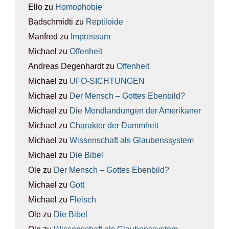
Ello
zu
Homo­pho­bie
Badschmidti
zu
Rep­ti­lo­ide
Manfred
zu
Impres­sum
Michael
zu
Offen­heit
Andreas Degenhardt
zu
Offen­heit
Michael
zu
UFO-SICH­TUN­GEN
Michael
zu
Der Mensch – Got­tes Eben­bild?
Michael
zu
Die Mond­lan­dun­gen der Ame­ri­ka­ner
Michael
zu
Cha­rak­ter der Dumm­heit
Michael
zu
Wis­sen­schaft als Glau­bens­sys­tem
Michael
zu
Die Bibel
Ole
zu
Der Mensch – Got­tes Eben­bild?
Michael
zu
Gott
Michael
zu
Fleisch
Ole
zu
Die Bibel