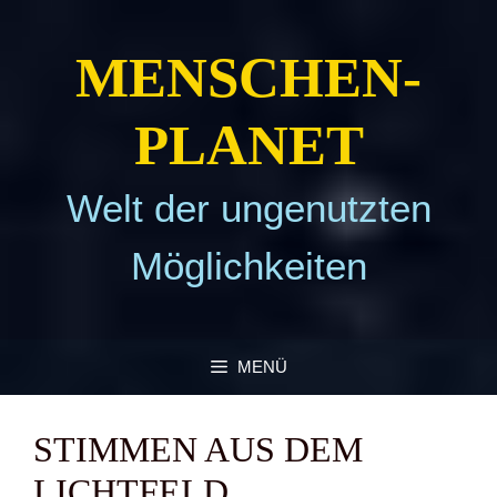
Zum
Inhalt
MEN­SCHEN­
springen
PLA­NET
Welt der ungenutzten
Möglichkeiten
MENÜ
STIM­MEN AUS DEM
LICHT­FELD