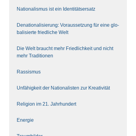
Natio­na­lis­mus ist ein Iden­ti­täts­er­satz
Dena­tio­na­li­sie­rung: Vor­aus­set­zung für eine glo­
ba­li­sier­te fried­li­che Welt
Die Welt braucht mehr Fried­lich­keit und nicht
mehr Tra­di­tio­nen
Ras­sis­mus
Unfä­hig­keit der Natio­na­lis­ten zur Krea­ti­vi­tät
Reli­gi­on im 21. Jahr­hun­dert
Ener­gie