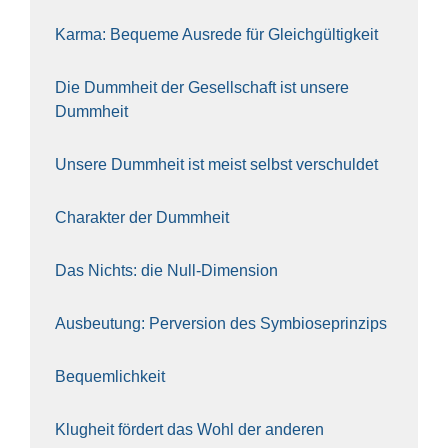
Kar­ma: Beque­me Aus­re­de für Gleich­gül­tig­keit
Die Dumm­heit der Gesell­schaft ist unse­re
Dumm­heit
Unse­re Dumm­heit ist meist selbst ver­schul­det
Cha­rak­ter der Dumm­heit
Das Nichts: die Null-Dimen­si­on
Aus­beu­tung: Per­ver­si­on des Sym­bio­se­prin­zips
Bequem­lich­keit
Klug­heit för­dert das Wohl der ande­ren