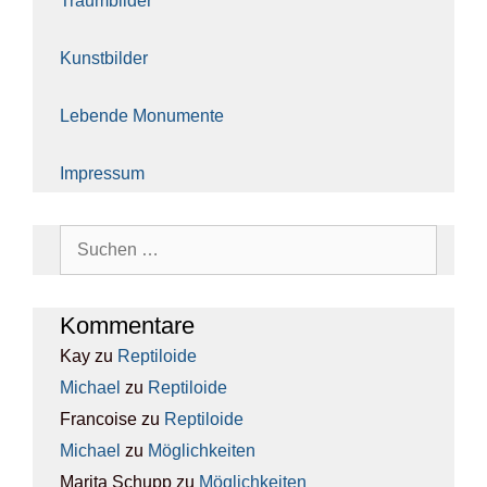
Traum­bil­der
Kunst­bil­der
Leben­de Monu­men­te
Impres­sum
Suchen
nach:
Kom­men­ta­re
Kay
zu
Rep­ti­lo­ide
Michael
zu
Rep­ti­lo­ide
Francoise
zu
Rep­ti­lo­ide
Michael
zu
Mög­lich­kei­ten
Marita Schupp
zu
Mög­lich­kei­ten