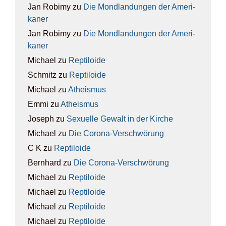
Jan Robimy
zu
Die Mond­lan­dun­gen der Ame­ri­
ka­ner
Jan Robimy
zu
Die Mond­lan­dun­gen der Ame­ri­
ka­ner
Michael
zu
Rep­ti­lo­ide
Schmitz
zu
Rep­ti­lo­ide
Michael
zu
Athe­is­mus
Emmi
zu
Athe­is­mus
Joseph
zu
Sexu­el­le Gewalt in der Kir­che
Michael
zu
Die Coro­na-Ver­schwö­rung
C K
zu
Rep­ti­lo­ide
Bernhard
zu
Die Coro­na-Ver­schwö­rung
Michael
zu
Rep­ti­lo­ide
Michael
zu
Rep­ti­lo­ide
Michael
zu
Rep­ti­lo­ide
Michael
zu
Rep­ti­lo­ide