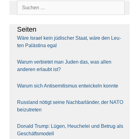
Suchen
nach:
Sei­ten
Wäre Isra­el kein jüdi­scher Staat, wäre den Leu­
ten Paläs­ti­na egal
War­um ver­bie­tet man Juden das, was allen
ande­ren erlaubt ist?
War­um sich Anti­se­mi­tis­mus ent­wi­ckeln konn­te
Russ­land nötigt sei­ne Nach­bar­län­der, der NATO
bei­zu­tre­ten
Donald Trump: Lügen, Heu­che­lei und Betrug als
Geschäfts­mo­dell