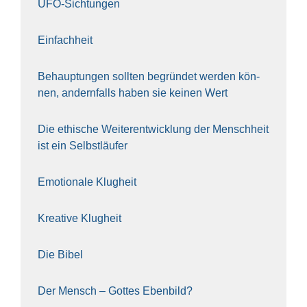
UFO-Sich­tun­gen
Ein­fach­heit
Behaup­tun­gen soll­ten begrün­det wer­den kön­
nen, andern­falls haben sie kei­nen Wert
Die ethi­sche Wei­ter­ent­wick­lung der Mensch­heit
ist ein Selbst­läu­fer
Emo­tio­na­le Klug­heit
Krea­ti­ve Klug­heit
Die Bibel
Der Mensch – Got­tes Eben­bild?