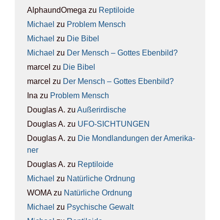
AlphaundOmega
zu
Rep­ti­lo­ide
Michael
zu
Pro­blem Mensch
Michael
zu
Die Bibel
Michael
zu
Der Mensch – Got­tes Eben­bild?
marcel
zu
Die Bibel
marcel
zu
Der Mensch – Got­tes Eben­bild?
Ina
zu
Pro­blem Mensch
Douglas A.
zu
Außer­ir­di­sche
Douglas A.
zu
UFO-SICH­TUN­GEN
Douglas A.
zu
Die Mond­lan­dun­gen der Ame­ri­ka­
ner
Douglas A.
zu
Rep­ti­lo­ide
Michael
zu
Natür­li­che Ord­nung
WOMA
zu
Natür­li­che Ord­nung
Michael
zu
Psy­chi­sche Gewalt