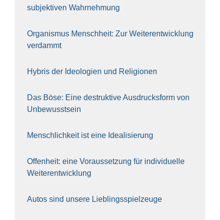
sub­jek­ti­ven Wahr­neh­mung
Orga­nis­mus Mensch­heit: Zur Wei­ter­ent­wick­lung
ver­dammt
Hybris der Ideo­lo­gien und Reli­gio­nen
Das Böse: Eine destruk­ti­ve Aus­drucks­form von
Unbe­wusst­sein
Mensch­lich­keit ist eine Idea­li­sie­rung
Offen­heit: eine Vor­aus­set­zung für indi­vi­du­el­le
Wei­ter­ent­wick­lung
Autos sind unse­re Lieb­lings­spiel­zeu­ge