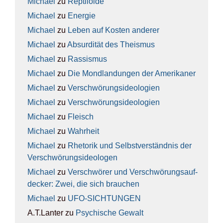
Michael
zu
Rep­ti­lo­ide
Michael
zu
Ener­gie
Michael
zu
Leben auf Kos­ten ande­rer
Michael
zu
Absur­di­tät des The­is­mus
Michael
zu
Ras­sis­mus
Michael
zu
Die Mond­lan­dun­gen der Ame­ri­ka­ner
Michael
zu
Ver­schwö­rungs­ideo­lo­gien
Michael
zu
Ver­schwö­rungs­ideo­lo­gien
Michael
zu
Fleisch
Michael
zu
Wahr­heit
Michael
zu
Rhe­to­rik und Selbst­ver­ständ­nis der
Ver­schwö­rungs­ideo­lo­gen
Michael
zu
Ver­schwö­rer und Ver­schwö­rungs­auf­
de­cker: Zwei, die sich brau­chen
Michael
zu
UFO-SICH­TUN­GEN
A.T.Lanter
zu
Psy­chi­sche Gewalt