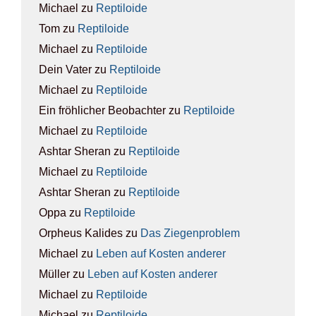
Michael
zu
Rep­ti­lo­ide
Tom
zu
Rep­ti­lo­ide
Michael
zu
Rep­ti­lo­ide
Dein Vater
zu
Rep­ti­lo­ide
Michael
zu
Rep­ti­lo­ide
Ein fröhlicher Beobachter
zu
Rep­ti­lo­ide
Michael
zu
Rep­ti­lo­ide
Ashtar Sheran
zu
Rep­ti­lo­ide
Michael
zu
Rep­ti­lo­ide
Ashtar Sheran
zu
Rep­ti­lo­ide
Oppa
zu
Rep­ti­lo­ide
Orpheus Kalides
zu
Das Zie­gen­pro­blem
Michael
zu
Leben auf Kos­ten ande­rer
Müller
zu
Leben auf Kos­ten ande­rer
Michael
zu
Rep­ti­lo­ide
Michael
zu
Rep­ti­lo­ide