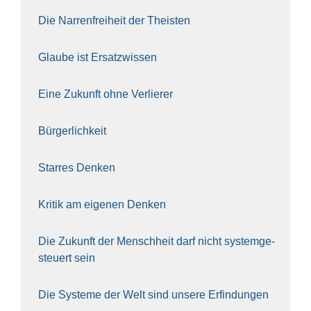
Die Nar­ren­frei­heit der The­is­ten
Glau­be ist Ersatz­wis­sen
Eine Zukunft ohne Ver­lie­rer
Bür­ger­lich­keit
Star­res Den­ken
Kri­tik am eige­nen Den­ken
Die Zukunft der Mensch­heit darf nicht sys­tem­ge­
steu­ert sein
Die Sys­te­me der Welt sind unse­re Erfin­dun­gen