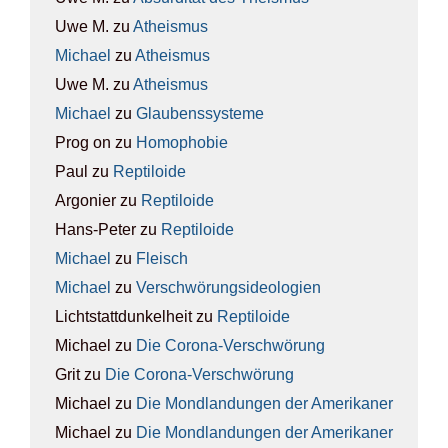
Uwe M.
zu
Athe­is­mus
Michael
zu
Athe­is­mus
Uwe M.
zu
Athe­is­mus
Michael
zu
Glau­bens­sys­te­me
Prog on
zu
Homo­pho­bie
Paul
zu
Rep­ti­lo­ide
Argonier
zu
Rep­ti­lo­ide
Hans-Peter
zu
Rep­ti­lo­ide
Michael
zu
Fleisch
Michael
zu
Ver­schwö­rungs­ideo­lo­gien
Lichtstattdunkelheit
zu
Rep­ti­lo­ide
Michael
zu
Die Coro­na-Ver­schwö­rung
Grit
zu
Die Coro­na-Ver­schwö­rung
Michael
zu
Die Mond­lan­dun­gen der Ame­ri­ka­ner
Michael
zu
Die Mond­lan­dun­gen der Ame­ri­ka­ner