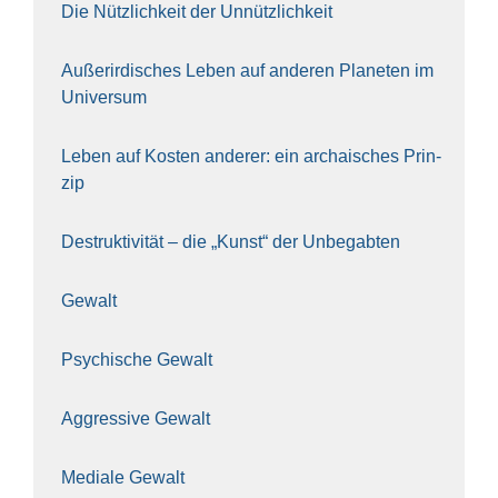
Die Nütz­lich­keit der Unnütz­lich­keit
Außer­ir­di­sches Leben auf ande­ren Pla­ne­ten im
Uni­ver­sum
Leben auf Kos­ten ande­rer: ein archai­sches Prin­
zip
Destruk­ti­vi­tät – die „Kunst“ der Unbe­gab­ten
Gewalt
Psy­chi­sche Gewalt
Aggres­si­ve Gewalt
Media­le Gewalt