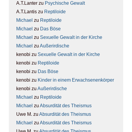
A.T.Lanter
zu
Psy­chi­sche Gewalt
A.T.Lantis
zu
Rep­ti­lo­ide
Michael
zu
Rep­ti­lo­ide
Michael
zu
Das Böse
Michael
zu
Sexu­el­le Gewalt in der Kir­che
Michael
zu
Außer­ir­di­sche
kenobi
zu
Sexu­el­le Gewalt in der Kir­che
kenobi
zu
Rep­ti­lo­ide
kenobi
zu
Das Böse
kenobi
zu
Kin­der in einem Erwach­se­nen­kör­per
kenobi
zu
Außer­ir­di­sche
Michael
zu
Rep­ti­lo­ide
Michael
zu
Absur­di­tät des The­is­mus
Uwe M.
zu
Absur­di­tät des The­is­mus
Michael
zu
Absur­di­tät des The­is­mus
Uwe M.
zu
Absur­di­tät des The­is­mus