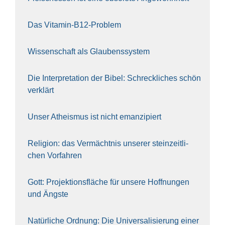
Das Vit­amin-B12-Pro­blem
Wis­sen­schaft als Glau­bens­sys­tem
Die Inter­pre­ta­ti­on der Bibel: Schreck­li­ches schön
ver­klärt
Unser Athe­is­mus ist nicht eman­zi­piert
Reli­gi­on: das Ver­mächt­nis unse­rer stein­zeit­li­
chen Vor­fah­ren
Gott: Pro­jek­ti­ons­flä­che für unse­re Hoff­nun­gen
und Ängs­te
Natür­li­che Ord­nung: Die Uni­ver­sa­li­sie­rung einer