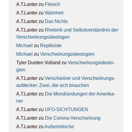
A.T.Lanter
zu
Fleisch
A.T.Lanter
zu
Wahr­heit
A.T.Lanter
zu
Das Nichts
A.T.Lanter
zu
Rhe­to­rik und Selbst­ver­ständ­nis der
Ver­schwö­rungs­ideo­lo­gen
Michael
zu
Rep­ti­lo­ide
Michael
zu
Ver­schwö­rungs­ideo­lo­gien
Tyler Durden Volland
zu
Ver­schwö­rungs­ideo­lo­
gien
A.T.Lanter
zu
Ver­schwö­rer und Ver­schwö­rungs­
auf­de­cker: Zwei, die sich brau­chen
A.T.Lanter
zu
Die Mond­lan­dun­gen der Ame­ri­ka­
ner
A.T.Lanter
zu
UFO-SICH­TUN­GEN
A.T.Lanter
zu
Die Coro­na-Ver­schwö­rung
A.T.Lanter
zu
Außer­ir­di­sche