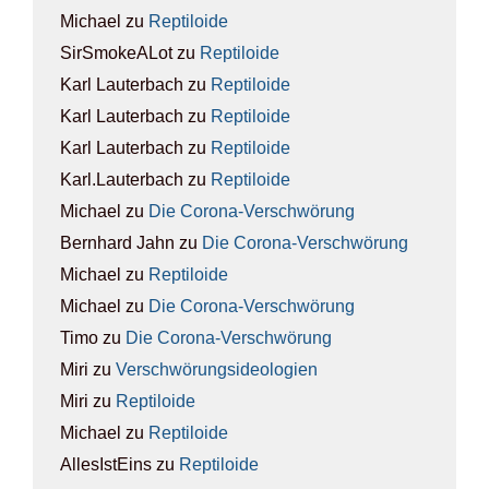
Michael
zu
Rep­ti­lo­ide
SirSmokeALot
zu
Rep­ti­lo­ide
Karl Lauterbach
zu
Rep­ti­lo­ide
Karl Lauterbach
zu
Rep­ti­lo­ide
Karl Lauterbach
zu
Rep­ti­lo­ide
Karl.Lauterbach
zu
Rep­ti­lo­ide
Michael
zu
Die Coro­na-Ver­schwö­rung
Bernhard Jahn
zu
Die Coro­na-Ver­schwö­rung
Michael
zu
Rep­ti­lo­ide
Michael
zu
Die Coro­na-Ver­schwö­rung
Timo
zu
Die Coro­na-Ver­schwö­rung
Miri
zu
Ver­schwö­rungs­ideo­lo­gien
Miri
zu
Rep­ti­lo­ide
Michael
zu
Rep­ti­lo­ide
AllesIstEins
zu
Rep­ti­lo­ide