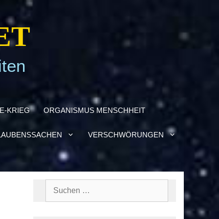
ET
iten
NE-KRIEG
ORGA­NIS­MUS MENSCH­HEIT
AU­BENS­SA­CHEN
VER­SCHWÖ­RUN­GEN
Suchen
nach: