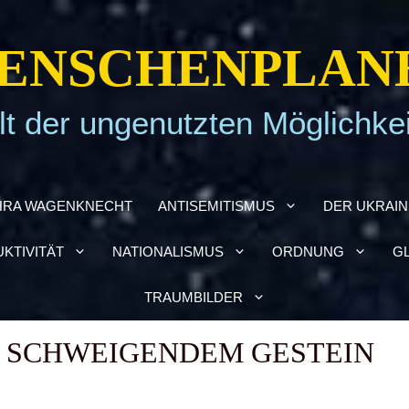
EN­SCHEN­PLA­N
t der ungenutzten Möglichke
HRA WAGEN­KNECHT
ANTI­SE­MI­TIS­MUS
DER UKRAI­­
­TI­VI­TÄT
NATIO­NA­LIS­MUS
ORD­NUNG
GL
TRAUM­BIL­DER
R SCHWEI­GEN­DEM GESTEIN