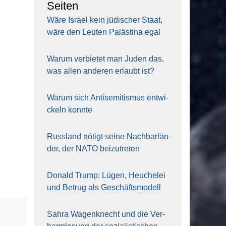
Sei­ten
Wäre Isra­el kein jüdi­scher Staat,
wäre den Leu­ten Paläs­ti­na egal
War­um ver­bie­tet man Juden das,
was allen ande­ren erlaubt ist?
War­um sich Anti­se­mi­tis­mus ent­wi­
ckeln konn­te
Russ­land nötigt sei­ne Nach­bar­län­
der, der NATO bei­zu­tre­ten
Donald Trump: Lügen, Heu­che­lei
und Betrug als Geschäfts­mo­dell
Sahra Wagen­knecht und die Ver­