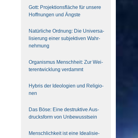
Gott: Pro­jek­ti­ons­flä­che für unse­re
Hoff­nun­gen und Ängs­te
Natür­li­che Ord­nung: Die Uni­ver­sa­
li­sie­rung einer sub­jek­ti­ven Wahr­
neh­mung
Orga­nis­mus Mensch­heit: Zur Wei­
ter­ent­wick­lung ver­dammt
Hybris der Ideo­lo­gien und Reli­gio­
nen
Das Böse: Eine destruk­ti­ve Aus­
drucks­form von Unbe­wusst­sein
Mensch­lich­keit ist eine Idea­li­sie­