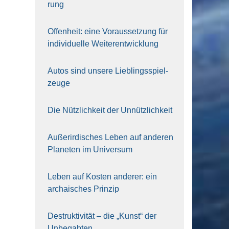
rung
Offen­heit: eine Vor­aus­set­zung für
indi­vi­du­el­le Wei­ter­ent­wick­lung
Autos sind unse­re Lieb­lings­spiel­
zeu­ge
Die Nütz­lich­keit der Unnütz­lich­keit
Außer­ir­di­sches Leben auf ande­ren
Pla­ne­ten im Uni­ver­sum
Leben auf Kos­ten ande­rer: ein
archai­sches Prin­zip
Destruk­ti­vi­tät – die „Kunst“ der
Unbe­gab­ten