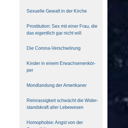
Sexu­el­le Gewalt in der Kir­che
Pro­sti­tu­ti­on: Sex mit einer Frau, die
das eigent­lich gar nicht will
Die Coro­na-Ver­schwö­rung
Kin­der in einem Erwach­se­nen­kör­
per
Mond­lan­dung der Ame­ri­ka­ner
Rein­ras­sig­keit schwächt die Wider­
stands­kraft aller Lebe­we­sen
Homo­pho­bie: Angst von der