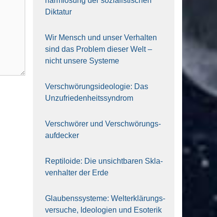
harm­lo­sung der sozia­lis­ti­schen
Dik­ta­tur
Wir Mensch und unser Ver­hal­ten
sind das Pro­blem die­ser Welt –
nicht unse­re Sys‍te‍me
Ver­schwö­rungs­ideo­lo­gie: Das
Unzufrieden­heitssyndrom
Ver­schwö­rer und Verschwörungs­
aufdecker
Rep­ti­lo­ide: Die unsicht­ba­ren Skla­
ven­hal­ter der Erde
Glau­bens­sys­te­me: Welt­erklä­rungs­
ver­su­che, Ideo­lo­gien und Eso­te­rik