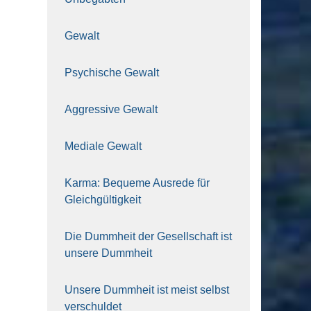
Gewalt
Psy­chi­sche Gewalt
Aggres­si­ve Gewalt
Media­le Gewalt
Kar­ma: Beque­me Aus­re­de für
Gleich­gül­tig­keit
Die Dumm­heit der Gesell­schaft ist
unse­re Dumm­heit
Unse­re Dumm­heit ist meist selbst
ver­schul­det