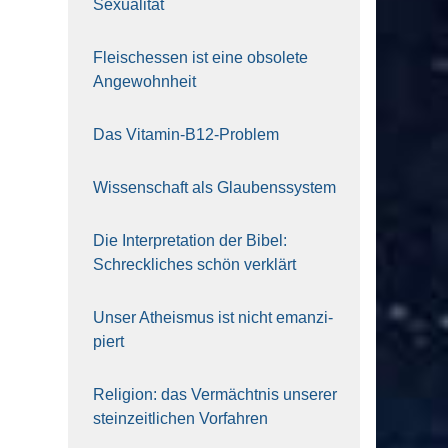
Sexua­li­tät
Fleisch­essen ist eine obso­le­te
An‍ge‍wohn‍heit
Das Vit­amin-B12-Pro­blem
Wis­sen­schaft als Glau­bens­sys­tem
Die Inter­pre­ta­ti­on der Bibel:
Schreck­li­ches schön ver­klärt
Unser Athe­is­mus ist nicht eman­zi­
piert
Reli­gi­on: das Ver­mächt­nis unse­rer
stein­zeit­li­chen Vor­fah­ren