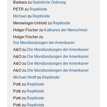
Barbara
zu
Natür­li­che Ord­nung
PETR
zu
Rep­ti­lo­ide
Michael
zu
Rep­ti­lo­ide
Merowinger-Unhold
zu
Rep­ti­lo­ide
Holger Fischer
zu
Kathar­sis der Mensch­heit
Holger Fischer
zu
Die Mond­lan­dun­gen der Ame­ri­ka­ner
A&O
zu
Die Mond­lan­dun­gen der Ame­ri­ka­ner
A&O
zu
Die Mond­lan­dun­gen der Ame­ri­ka­ner
A&O
zu
Die Mond­lan­dun­gen der Ame­ri­ka­ner
A&O
zu
Die Mond­lan­dun­gen der Ame­ri­ka­ner
Michael Wolff
zu
Rep­ti­lo­ide
Potti
zu
Rep­ti­lo­ide
Potti
zu
Rep­ti­lo­ide
Potti
zu
Rep­ti­lo­ide
Potti
zu
Rep­ti­lo­ide