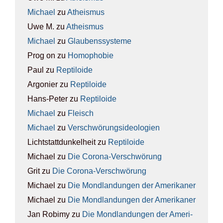
Michael
zu
Athe­is­mus
Uwe M.
zu
Athe­is­mus
Michael
zu
Glau­bens­sys­te­me
Prog on
zu
Homo­pho­bie
Paul
zu
Rep­ti­lo­ide
Argonier
zu
Rep­ti­lo­ide
Hans-Peter
zu
Rep­ti­lo­ide
Michael
zu
Fleisch
Michael
zu
Ver­schwö­rungs­ideo­lo­gien
Lichtstattdunkelheit
zu
Rep­ti­lo­ide
Michael
zu
Die Coro­na-Ver­schwö­rung
Grit
zu
Die Coro­na-Ver­schwö­rung
Michael
zu
Die Mond­lan­dun­gen der Ame­ri­ka­ner
Michael
zu
Die Mond­lan­dun­gen der Ame­ri­ka­ner
Jan Robimy
zu
Die Mond­lan­dun­gen der Ame­ri­