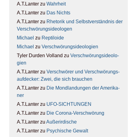
A.T.Lanter
zu
Wahr­heit
A.T.Lanter
zu
Das Nichts
A.T.Lanter
zu
Rhe­to­rik und Selbst­ver­ständ­nis der
Ver­schwö­rungs­ideo­lo­gen
Michael
zu
Rep­ti­lo­ide
Michael
zu
Ver­schwö­rungs­ideo­lo­gien
Tyler Durden Volland
zu
Ver­schwö­rungs­ideo­lo­
gien
A.T.Lanter
zu
Ver­schwö­rer und Ver­schwö­rungs­
auf­de­cker: Zwei, die sich brau­chen
A.T.Lanter
zu
Die Mond­lan­dun­gen der Ame­ri­ka­
ner
A.T.Lanter
zu
UFO-SICH­TUN­GEN
A.T.Lanter
zu
Die Coro­na-Ver­schwö­rung
A.T.Lanter
zu
Außer­ir­di­sche
A.T.Lanter
zu
Psy­chi­sche Gewalt