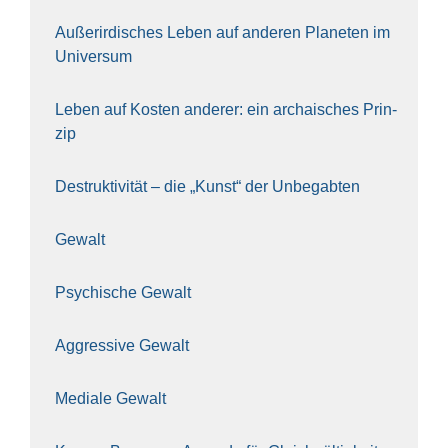
Außer­ir­di­sches Leben auf ande­ren Pla­ne­ten im
Uni­ver­sum
Leben auf Kos­ten ande­rer: ein archai­sches Prin­
zip
Destruk­ti­vi­tät – die „Kunst“ der Unbe­gab­ten
Gewalt
Psy­chi­sche Gewalt
Aggres­si­ve Gewalt
Media­le Gewalt