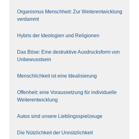
Orga­nis­mus Mensch­heit: Zur Wei­ter­ent­wick­lung
ver­dammt
Hybris der Ideo­lo­gien und Reli­gio­nen
Das Böse: Eine destruk­ti­ve Aus­drucks­form von
Unbe­wusst­sein
Mensch­lich­keit ist eine Idea­li­sie­rung
Offen­heit: eine Vor­aus­set­zung für indi­vi­du­el­le
Wei­ter­ent­wick­lung
Autos sind unse­re Lieb­lings­spiel­zeu­ge
Die Nütz­lich­keit der Unnütz­lich­keit