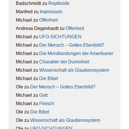
Badschmidti
zu
Rep­ti­lo­ide
Manfred
zu
Impres­sum
Michael
zu
Offen­heit
Andreas Degenhardt
zu
Offen­heit
Michael
zu
UFO-SICH­TUN­GEN
Michael
zu
Der Mensch – Got­tes Eben­bild?
Michael
zu
Die Mond­lan­dun­gen der Ame­ri­ka­ner
Michael
zu
Cha­rak­ter der Dumm­heit
Michael
zu
Wis­sen­schaft als Glau­bens­sys­tem
Michael
zu
Die Bibel
Ole
zu
Der Mensch – Got­tes Eben­bild?
Michael
zu
Gott
Michael
zu
Fleisch
Ole
zu
Die Bibel
Ole
zu
Wis­sen­schaft als Glau­bens­sys­tem
Ole
zu
UFO-SICH­TUN­GEN