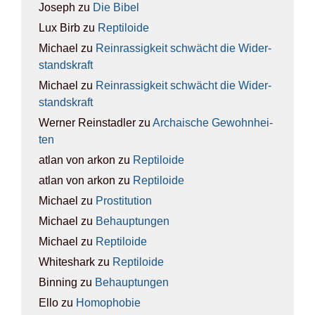
Joseph
zu
Die Bibel
Lux Birb
zu
Rep­ti­lo­ide
Michael
zu
Rein­ras­sig­keit schwächt die Wider­
stands­kraft
Michael
zu
Rein­ras­sig­keit schwächt die Wider­
stands­kraft
Werner Reinstadler
zu
Archai­sche Gewohn­hei­
ten
atlan von arkon
zu
Rep­ti­lo­ide
atlan von arkon
zu
Rep­ti­lo­ide
Michael
zu
Pro­sti­tu­ti­on
Michael
zu
Behaup­tun­gen
Michael
zu
Rep­ti­lo­ide
Whiteshark
zu
Rep­ti­lo­ide
Binning
zu
Behaup­tun­gen
Ello
zu
Homo­pho­bie