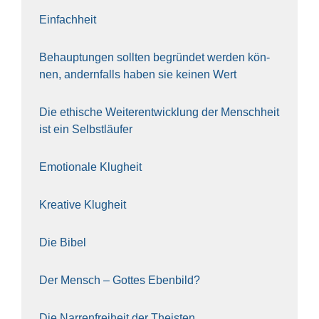
Ein­fach­heit
Behaup­tun­gen soll­ten begrün­det wer­den kön­
nen, andern­falls haben sie kei­nen Wert
Die ethi­sche Wei­ter­ent­wick­lung der Mensch­heit
ist ein Selbst­läu­fer
Emo­tio­na­le Klug­heit
Krea­ti­ve Klug­heit
Die Bibel
Der Mensch – Got­tes Eben­bild?
Die Nar­ren­frei­heit der The­is­ten