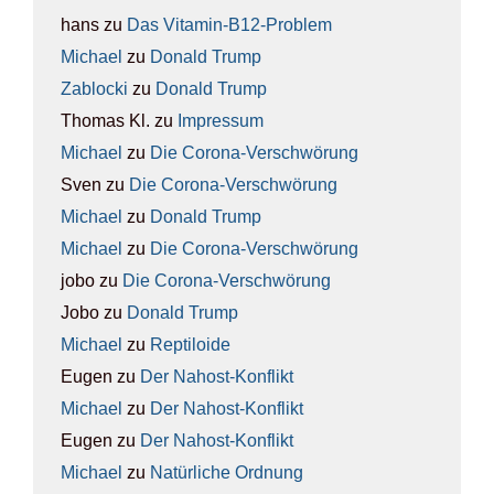
hans
zu
Das Vit­amin-B12-Pro­blem
Michael
zu
Donald Trump
Zablocki
zu
Donald Trump
Thomas Kl.
zu
Impres­sum
Michael
zu
Die Coro­na-Ver­schwö­rung
Sven
zu
Die Coro­na-Ver­schwö­rung
Michael
zu
Donald Trump
Michael
zu
Die Coro­na-Ver­schwö­rung
jobo
zu
Die Coro­na-Ver­schwö­rung
Jobo
zu
Donald Trump
Michael
zu
Rep­ti­lo­ide
Eugen
zu
Der Nah­ost-Kon­flikt
Michael
zu
Der Nah­ost-Kon­flikt
Eugen
zu
Der Nah­ost-Kon­flikt
Michael
zu
Natür­li­che Ord­nung