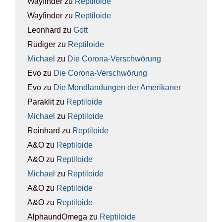
Wayfinder
zu
Rep­ti­lo­ide
Wayfinder
zu
Rep­ti­lo­ide
Leonhard
zu
Gott
Rüdiger
zu
Rep­ti­lo­ide
Michael
zu
Die Coro­na-Ver­schwö­rung
Evo
zu
Die Coro­na-Ver­schwö­rung
Evo
zu
Die Mond­lan­dun­gen der Ame­ri­ka­ner
Paraklit
zu
Rep­ti­lo­ide
Michael
zu
Rep­ti­lo­ide
Reinhard
zu
Rep­ti­lo­ide
A&O
zu
Rep­ti­lo­ide
A&O
zu
Rep­ti­lo­ide
Michael
zu
Rep­ti­lo­ide
A&O
zu
Rep­ti­lo­ide
A&O
zu
Rep­ti­lo­ide
AlphaundOmega
zu
Rep­ti­lo­ide