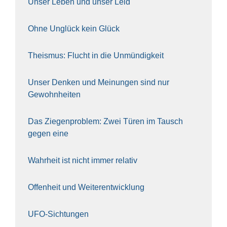
Unser Leben und unser Leid
Ohne Unglück kein Glück
The­is­mus: Flucht in die Unmün­dig­keit
Unser Den­ken und Mei­nun­gen sind nur
Gewohn­hei­ten
Das Zie­gen­pro­blem: Zwei Türen im Tausch
gegen eine
Wahr­heit ist nicht immer rela­tiv
Offen­heit und Wei­ter­ent­wick­lung
UFO-Sich­tun­gen