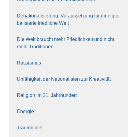
Dena­tio­na­li­sie­rung: Vor­aus­set­zung für eine glo­
ba­li­sier­te fried­li­che Welt
Die Welt braucht mehr Fried­lich­keit und nicht
mehr Tra­di­tio­nen
Ras­sis­mus
Unfä­hig­keit der Natio­na­lis­ten zur Krea­ti­vi­tät
Reli­gi­on im 21. Jahr­hun­dert
Ener­gie
Traum­bil­der