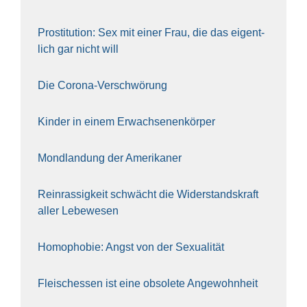
Pro­sti­tu­ti­on: Sex mit einer Frau, die das eigent­
lich gar nicht will
Die Coro­na-Ver­schwö­rung
Kin­der in einem Erwach­se­nen­kör­per
Mond­lan­dung der Ame­ri­ka­ner
Rein­ras­sig­keit schwächt die Wider­stands­kraft
aller Lebe­we­sen
Homo­pho­bie: Angst von der Sexua­li­tät
Fleisch­essen ist eine obso­le­te An‍ge‍wohn‍heit