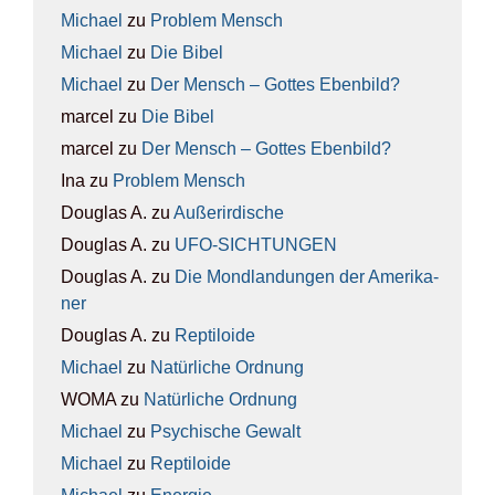
Michael
zu
Pro­blem Mensch
Michael
zu
Die Bibel
Michael
zu
Der Mensch – Got­tes Eben­bild?
marcel
zu
Die Bibel
marcel
zu
Der Mensch – Got­tes Eben­bild?
Ina
zu
Pro­blem Mensch
Douglas A.
zu
Außer­ir­di­sche
Douglas A.
zu
UFO-SICH­TUN­GEN
Douglas A.
zu
Die Mond­lan­dun­gen der Ame­ri­ka­
ner
Douglas A.
zu
Rep­ti­lo­ide
Michael
zu
Natür­li­che Ord­nung
WOMA
zu
Natür­li­che Ord­nung
Michael
zu
Psy­chi­sche Gewalt
Michael
zu
Rep­ti­lo­ide