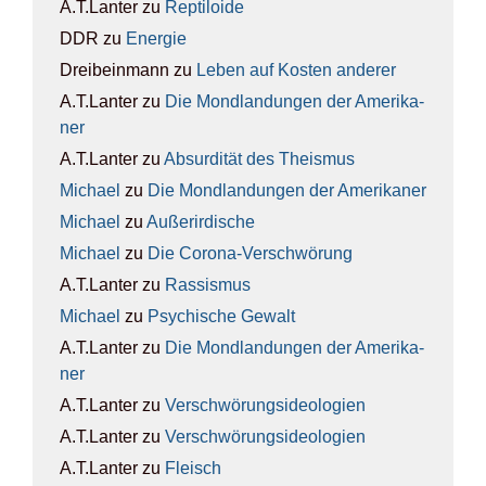
A.T.Lanter
zu
Rep­ti­lo­ide
DDR
zu
Ener­gie
Dreibeinmann
zu
Leben auf Kos­ten ande­rer
A.T.Lanter
zu
Die Mond­lan­dun­gen der Ame­ri­ka­
ner
A.T.Lanter
zu
Absur­di­tät des The­is­mus
Michael
zu
Die Mond­lan­dun­gen der Ame­ri­ka­ner
Michael
zu
Außer­ir­di­sche
Michael
zu
Die Coro­na-Ver­schwö­rung
A.T.Lanter
zu
Ras­sis­mus
Michael
zu
Psy­chi­sche Gewalt
A.T.Lanter
zu
Die Mond­lan­dun­gen der Ame­ri­ka­
ner
A.T.Lanter
zu
Ver­schwö­rungs­ideo­lo­gien
A.T.Lanter
zu
Ver­schwö­rungs­ideo­lo­gien
A.T.Lanter
zu
Fleisch