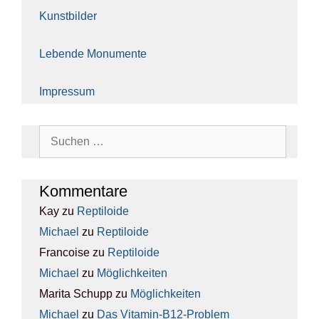
Kunst­bil­der
Leben­de Monu­men­te
Impres­sum
Suchen
nach:
Kom­men­ta­re
Kay
zu
Rep­ti­lo­ide
Michael
zu
Rep­ti­lo­ide
Francoise
zu
Rep­ti­lo­ide
Michael
zu
Mög­lich­kei­ten
Marita Schupp
zu
Mög­lich­kei­ten
Michael
zu
Das Vit­amin-B12-Pro­blem