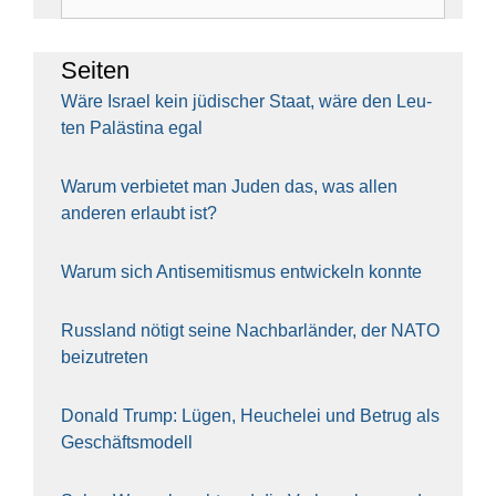
nach:
Sei­ten
Wäre Isra­el kein jüdi­scher Staat, wäre den Leu­
ten Paläs­ti­na egal
War­um ver­bie­tet man Juden das, was allen
ande­ren erlaubt ist?
War­um sich Anti­se­mi­tis­mus ent­wi­ckeln konn­te
Russ­land nötigt sei­ne Nach­bar­län­der, der NATO
bei­zu­tre­ten
Donald Trump: Lügen, Heu­che­lei und Betrug als
Geschäfts­mo­dell