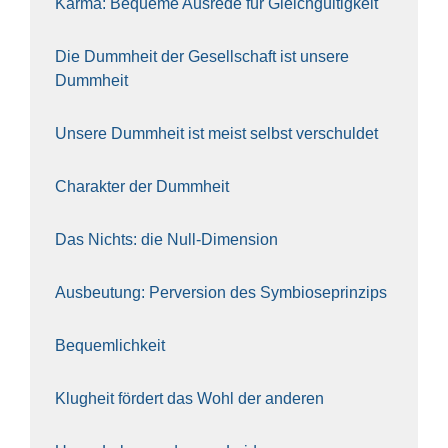
Kar­ma: Beque­me Aus­re­de für Gleich­gül­tig­keit
Die Dumm­heit der Gesell­schaft ist unse­re
Dumm­heit
Unse­re Dumm­heit ist meist selbst ver­schul­det
Cha­rak­ter der Dumm­heit
Das Nichts: die Null-Dimen­si­on
Aus­beu­tung: Per­ver­si­on des Sym­bio­se­prin­zips
Bequem­lich­keit
Klug­heit för­dert das Wohl der ande­ren