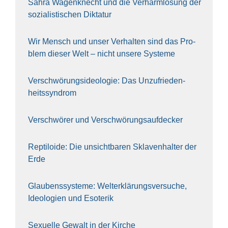
Sahra Wagen­knecht und die Ver­harm­lo­sung der
sozia­lis­ti­schen Dik­ta­tur
Wir Mensch und unser Ver­hal­ten sind das Pro­
blem die­ser Welt – nicht unse­re Sys‍te‍me
Ver­schwö­rungs­ideo­lo­gie: Das Unzufrieden­
heitssyndrom
Ver­schwö­rer und Verschwörungs­aufdecker
Rep­ti­lo­ide: Die unsicht­ba­ren Skla­ven­hal­ter der
Erde
Glau­bens­sys­te­me: Welt­erklä­rungs­ver­su­che,
Ideo­lo­gien und Eso­te­rik
Sexu­el­le Gewalt in der Kir­che