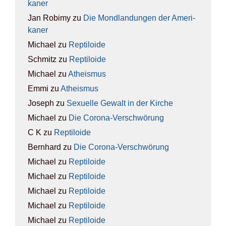
ka­ner
Jan Robimy
zu
Die Mond­lan­dun­gen der Ame­ri­
ka­ner
Michael
zu
Rep­ti­lo­ide
Schmitz
zu
Rep­ti­lo­ide
Michael
zu
Athe­is­mus
Emmi
zu
Athe­is­mus
Joseph
zu
Sexu­el­le Gewalt in der Kir­che
Michael
zu
Die Coro­na-Ver­schwö­rung
C K
zu
Rep­ti­lo­ide
Bernhard
zu
Die Coro­na-Ver­schwö­rung
Michael
zu
Rep­ti­lo­ide
Michael
zu
Rep­ti­lo­ide
Michael
zu
Rep­ti­lo­ide
Michael
zu
Rep­ti­lo­ide
Michael
zu
Rep­ti­lo­ide