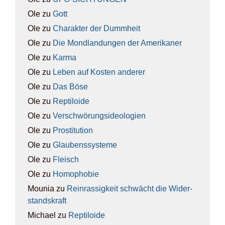
Ole
zu
Gott
Ole
zu
Cha­rak­ter der Dumm­heit
Ole
zu
Die Mond­lan­dun­gen der Ame­ri­ka­ner
Ole
zu
Kar­ma
Ole
zu
Leben auf Kos­ten ande­rer
Ole
zu
Das Böse
Ole
zu
Rep­ti­lo­ide
Ole
zu
Ver­schwö­rungs­ideo­lo­gien
Ole
zu
Pro­sti­tu­ti­on
Ole
zu
Glau­bens­sys­te­me
Ole
zu
Fleisch
Ole
zu
Homo­pho­bie
Mounia
zu
Rein­ras­sig­keit schwächt die Wider­
stands­kraft
Michael
zu
Rep­ti­lo­ide