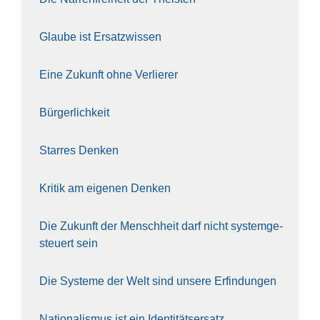
Glau­be ist Ersatz­wis­sen
Eine Zukunft ohne Ver­lie­rer
Bür­ger­lich­keit
Star­res Den­ken
Kri­tik am eige­nen Den­ken
Die Zukunft der Mensch­heit darf nicht sys­tem­ge­
steu­ert sein
Die Sys­te­me der Welt sind unse­re Erfin­dun­gen
Natio­na­lis­mus ist ein Iden­ti­täts­er­satz