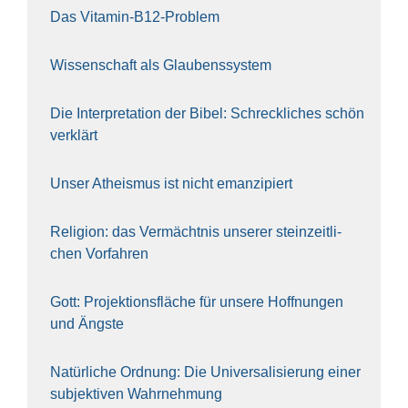
Das Vit­amin-B12-Pro­blem
Wis­sen­schaft als Glau­bens­sys­tem
Die Inter­pre­ta­ti­on der Bibel: Schreck­li­ches schön
ver­klärt
Unser Athe­is­mus ist nicht eman­zi­piert
Reli­gi­on: das Ver­mächt­nis unse­rer stein­zeit­li­
chen Vor­fah­ren
Gott: Pro­jek­ti­ons­flä­che für unse­re Hoff­nun­gen
und Ängs­te
Natür­li­che Ord­nung: Die Uni­ver­sa­li­sie­rung einer
sub­jek­ti­ven Wahr­neh­mung