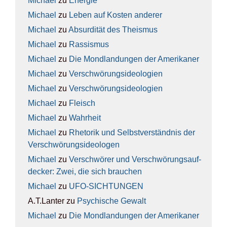
Michael
zu
Ener­gie
Michael
zu
Leben auf Kos­ten ande­rer
Michael
zu
Absur­di­tät des The­is­mus
Michael
zu
Ras­sis­mus
Michael
zu
Die Mond­lan­dun­gen der Ame­ri­ka­ner
Michael
zu
Ver­schwö­rungs­ideo­lo­gien
Michael
zu
Ver­schwö­rungs­ideo­lo­gien
Michael
zu
Fleisch
Michael
zu
Wahr­heit
Michael
zu
Rhe­to­rik und Selbst­ver­ständ­nis der
Ver­schwö­rungs­ideo­lo­gen
Michael
zu
Ver­schwö­rer und Ver­schwö­rungs­auf­
de­cker: Zwei, die sich brau­chen
Michael
zu
UFO-SICH­TUN­GEN
A.T.Lanter
zu
Psy­chi­sche Gewalt
Michael
zu
Die Mond­lan­dun­gen der Ame­ri­ka­ner