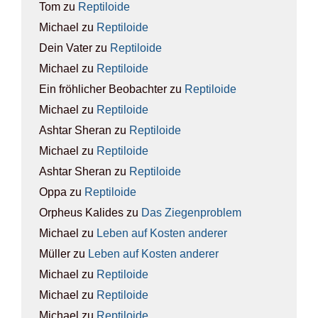
Tom
zu
Rep­ti­lo­ide
Michael
zu
Rep­ti­lo­ide
Dein Vater
zu
Rep­ti­lo­ide
Michael
zu
Rep­ti­lo­ide
Ein fröhlicher Beobachter
zu
Rep­ti­lo­ide
Michael
zu
Rep­ti­lo­ide
Ashtar Sheran
zu
Rep­ti­lo­ide
Michael
zu
Rep­ti­lo­ide
Ashtar Sheran
zu
Rep­ti­lo­ide
Oppa
zu
Rep­ti­lo­ide
Orpheus Kalides
zu
Das Zie­gen­pro­blem
Michael
zu
Leben auf Kos­ten ande­rer
Müller
zu
Leben auf Kos­ten ande­rer
Michael
zu
Rep­ti­lo­ide
Michael
zu
Rep­ti­lo­ide
Michael
zu
Rep­ti­lo­ide