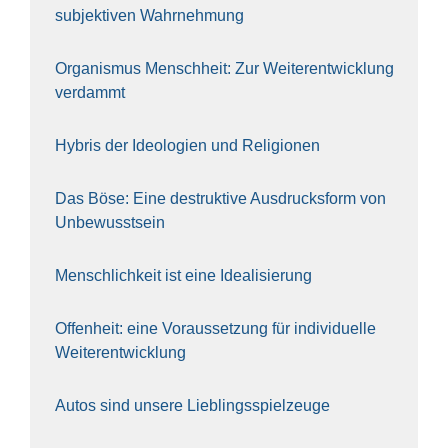
sub­jek­ti­ven Wahr­neh­mung
Orga­nis­mus Mensch­heit: Zur Wei­ter­ent­wick­lung
ver­dammt
Hybris der Ideo­lo­gien und Reli­gio­nen
Das Böse: Eine destruk­ti­ve Aus­drucks­form von
Unbe­wusst­sein
Mensch­lich­keit ist eine Idea­li­sie­rung
Offen­heit: eine Vor­aus­set­zung für indi­vi­du­el­le
Wei­ter­ent­wick­lung
Autos sind unse­re Lieb­lings­spiel­zeu­ge