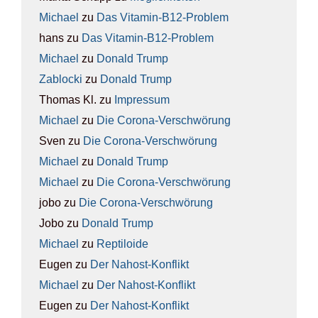
Michael
zu
Das Vit­amin-B12-Pro­blem
hans
zu
Das Vit­amin-B12-Pro­blem
Michael
zu
Donald Trump
Zablocki
zu
Donald Trump
Thomas Kl.
zu
Impres­sum
Michael
zu
Die Coro­na-Ver­schwö­rung
Sven
zu
Die Coro­na-Ver­schwö­rung
Michael
zu
Donald Trump
Michael
zu
Die Coro­na-Ver­schwö­rung
jobo
zu
Die Coro­na-Ver­schwö­rung
Jobo
zu
Donald Trump
Michael
zu
Rep­ti­lo­ide
Eugen
zu
Der Nah­ost-Kon­flikt
Michael
zu
Der Nah­ost-Kon­flikt
Eugen
zu
Der Nah­ost-Kon­flikt