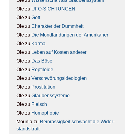
Ole
zu
Wis­sen­schaft als Glau­bens­sys­tem
Ole
zu
UFO-SICH­TUN­GEN
Ole
zu
Gott
Ole
zu
Cha­rak­ter der Dumm­heit
Ole
zu
Die Mond­lan­dun­gen der Ame­ri­ka­ner
Ole
zu
Kar­ma
Ole
zu
Leben auf Kos­ten ande­rer
Ole
zu
Das Böse
Ole
zu
Rep­ti­lo­ide
Ole
zu
Ver­schwö­rungs­ideo­lo­gien
Ole
zu
Pro­sti­tu­ti­on
Ole
zu
Glau­bens­sys­te­me
Ole
zu
Fleisch
Ole
zu
Homo­pho­bie
Mounia
zu
Rein­ras­sig­keit schwächt die Wider­
stands­kraft