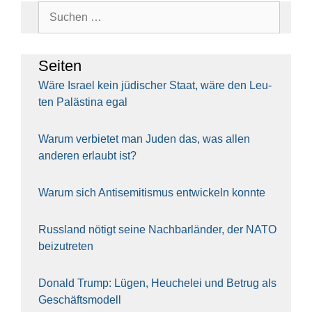
Suchen
nach:
Sei­ten
Wäre Isra­el kein jüdi­scher Staat, wäre den Leu­
ten Paläs­ti­na egal
War­um ver­bie­tet man Juden das, was allen
ande­ren erlaubt ist?
War­um sich Anti­se­mi­tis­mus ent­wi­ckeln konn­te
Russ­land nötigt sei­ne Nach­bar­län­der, der NATO
bei­zu­tre­ten
Donald Trump: Lügen, Heu­che­lei und Betrug als
Geschäfts­mo­dell