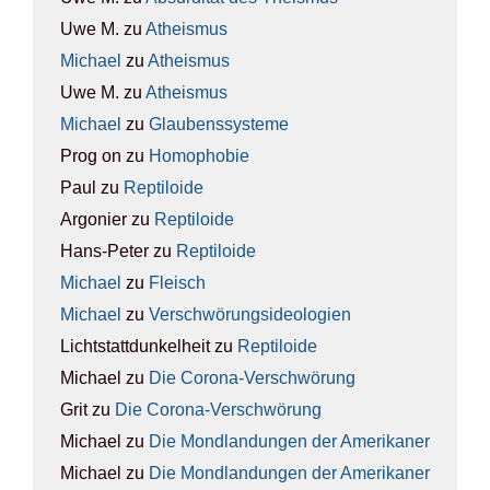
Uwe M.
zu
Athe­is­mus
Michael
zu
Athe­is­mus
Uwe M.
zu
Athe­is­mus
Michael
zu
Glau­bens­sys­te­me
Prog on
zu
Homo­pho­bie
Paul
zu
Rep­ti­lo­ide
Argonier
zu
Rep­ti­lo­ide
Hans-Peter
zu
Rep­ti­lo­ide
Michael
zu
Fleisch
Michael
zu
Ver­schwö­rungs­ideo­lo­gien
Lichtstattdunkelheit
zu
Rep­ti­lo­ide
Michael
zu
Die Coro­na-Ver­schwö­rung
Grit
zu
Die Coro­na-Ver­schwö­rung
Michael
zu
Die Mond­lan­dun­gen der Ame­ri­ka­ner
Michael
zu
Die Mond­lan­dun­gen der Ame­ri­ka­ner