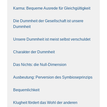
Kar­ma: Beque­me Aus­re­de für Gleich­gül­tig­keit
Die Dumm­heit der Gesell­schaft ist unse­re
Dumm­heit
Unse­re Dumm­heit ist meist selbst ver­schul­det
Cha­rak­ter der Dumm­heit
Das Nichts: die Null-Dimen­si­on
Aus­beu­tung: Per­ver­si­on des Sym­bio­se­prin­zips
Bequem­lich­keit
Klug­heit för­dert das Wohl der ande­ren