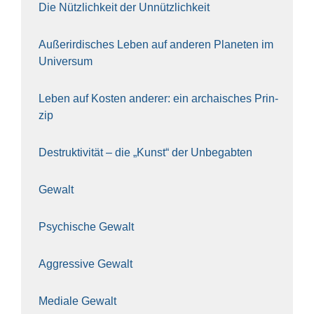
Die Nütz­lich­keit der Unnütz­lich­keit
Außer­ir­di­sches Leben auf ande­ren Pla­ne­ten im
Uni­ver­sum
Leben auf Kos­ten ande­rer: ein archai­sches Prin­
zip
Destruk­ti­vi­tät – die „Kunst“ der Unbe­gab­ten
Gewalt
Psy­chi­sche Gewalt
Aggres­si­ve Gewalt
Media­le Gewalt