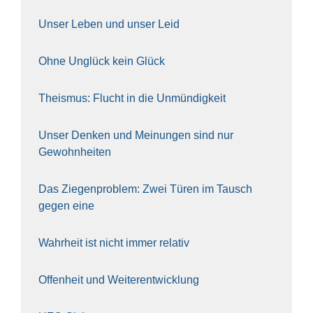
Unser Leben und unser Leid
Ohne Unglück kein Glück
The­is­mus: Flucht in die Unmün­dig­keit
Unser Den­ken und Mei­nun­gen sind nur
Gewohn­hei­ten
Das Zie­gen­pro­blem: Zwei Türen im Tausch
gegen eine
Wahr­heit ist nicht immer rela­tiv
Offen­heit und Wei­ter­ent­wick­lung