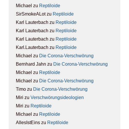
Michael
zu
Rep­ti­lo­ide
SirSmokeALot
zu
Rep­ti­lo­ide
Karl Lauterbach
zu
Rep­ti­lo­ide
Karl Lauterbach
zu
Rep­ti­lo­ide
Karl Lauterbach
zu
Rep­ti­lo­ide
Karl.Lauterbach
zu
Rep­ti­lo­ide
Michael
zu
Die Coro­na-Ver­schwö­rung
Bernhard Jahn
zu
Die Coro­na-Ver­schwö­rung
Michael
zu
Rep­ti­lo­ide
Michael
zu
Die Coro­na-Ver­schwö­rung
Timo
zu
Die Coro­na-Ver­schwö­rung
Miri
zu
Ver­schwö­rungs­ideo­lo­gien
Miri
zu
Rep­ti­lo­ide
Michael
zu
Rep­ti­lo­ide
AllesIstEins
zu
Rep­ti­lo­ide