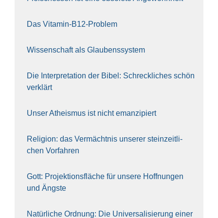
Das Vit­amin-B12-Pro­blem
Wis­sen­schaft als Glau­bens­sys­tem
Die Inter­pre­ta­ti­on der Bibel: Schreck­li­ches schön
ver­klärt
Unser Athe­is­mus ist nicht eman­zi­piert
Reli­gi­on: das Ver­mächt­nis unse­rer stein­zeit­li­
chen Vor­fah­ren
Gott: Pro­jek­ti­ons­flä­che für unse­re Hoff­nun­gen
und Ängs­te
Natür­li­che Ord­nung: Die Uni­ver­sa­li­sie­rung einer