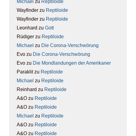
Michael
zu
Rep­ti­lo­ide
Wayfinder
zu
Rep­ti­lo­ide
Wayfinder
zu
Rep­ti­lo­ide
Leonhard
zu
Gott
Rüdiger
zu
Rep­ti­lo­ide
Michael
zu
Die Coro­na-Ver­schwö­rung
Evo
zu
Die Coro­na-Ver­schwö­rung
Evo
zu
Die Mond­lan­dun­gen der Ame­ri­ka­ner
Paraklit
zu
Rep­ti­lo­ide
Michael
zu
Rep­ti­lo­ide
Reinhard
zu
Rep­ti­lo­ide
A&O
zu
Rep­ti­lo­ide
A&O
zu
Rep­ti­lo­ide
Michael
zu
Rep­ti­lo­ide
A&O
zu
Rep­ti­lo­ide
A&O
zu
Rep­ti­lo­ide