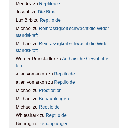
Mendez
zu
Rep­ti­lo­ide
Joseph
zu
Die Bibel
Lux Birb
zu
Rep­ti­lo­ide
Michael
zu
Rein­ras­sig­keit schwächt die Wider­
stands­kraft
Michael
zu
Rein­ras­sig­keit schwächt die Wider­
stands­kraft
Werner Reinstadler
zu
Archai­sche Gewohn­hei­
ten
atlan von arkon
zu
Rep­ti­lo­ide
atlan von arkon
zu
Rep­ti­lo­ide
Michael
zu
Pro­sti­tu­ti­on
Michael
zu
Behaup­tun­gen
Michael
zu
Rep­ti­lo­ide
Whiteshark
zu
Rep­ti­lo­ide
Binning
zu
Behaup­tun­gen