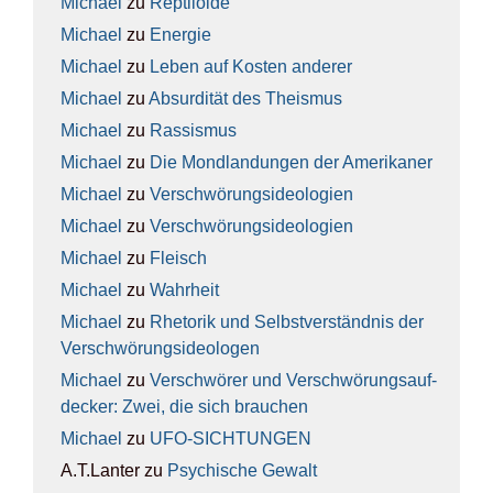
Michael
zu
Rep­ti­lo­ide
Michael
zu
Ener­gie
Michael
zu
Leben auf Kos­ten ande­rer
Michael
zu
Absur­di­tät des The­is­mus
Michael
zu
Ras­sis­mus
Michael
zu
Die Mond­lan­dun­gen der Ame­ri­ka­ner
Michael
zu
Ver­schwö­rungs­ideo­lo­gien
Michael
zu
Ver­schwö­rungs­ideo­lo­gien
Michael
zu
Fleisch
Michael
zu
Wahr­heit
Michael
zu
Rhe­to­rik und Selbst­ver­ständ­nis der
Ver­schwö­rungs­ideo­lo­gen
Michael
zu
Ver­schwö­rer und Ver­schwö­rungs­auf­
de­cker: Zwei, die sich brau­chen
Michael
zu
UFO-SICH­TUN­GEN
A.T.Lanter
zu
Psy­chi­sche Gewalt