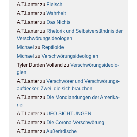
A.T.Lanter
zu
Fleisch
A.T.Lanter
zu
Wahr­heit
A.T.Lanter
zu
Das Nichts
A.T.Lanter
zu
Rhe­to­rik und Selbst­ver­ständ­nis der
Ver­schwö­rungs­ideo­lo­gen
Michael
zu
Rep­ti­lo­ide
Michael
zu
Ver­schwö­rungs­ideo­lo­gien
Tyler Durden Volland
zu
Ver­schwö­rungs­ideo­lo­
gien
A.T.Lanter
zu
Ver­schwö­rer und Ver­schwö­rungs­
auf­de­cker: Zwei, die sich brau­chen
A.T.Lanter
zu
Die Mond­lan­dun­gen der Ame­ri­ka­
ner
A.T.Lanter
zu
UFO-SICH­TUN­GEN
A.T.Lanter
zu
Die Coro­na-Ver­schwö­rung
A.T.Lanter
zu
Außer­ir­di­sche