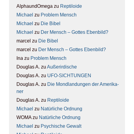
AlphaundOmega
zu
Rep­ti­lo­ide
Michael
zu
Pro­blem Mensch
Michael
zu
Die Bibel
Michael
zu
Der Mensch – Got­tes Eben­bild?
marcel
zu
Die Bibel
marcel
zu
Der Mensch – Got­tes Eben­bild?
Ina
zu
Pro­blem Mensch
Douglas A.
zu
Außer­ir­di­sche
Douglas A.
zu
UFO-SICH­TUN­GEN
Douglas A.
zu
Die Mond­lan­dun­gen der Ame­ri­ka­
ner
Douglas A.
zu
Rep­ti­lo­ide
Michael
zu
Natür­li­che Ord­nung
WOMA
zu
Natür­li­che Ord­nung
Michael
zu
Psy­chi­sche Gewalt