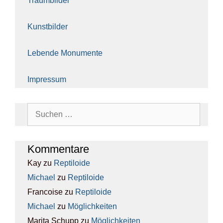
Traum­bil­der
Kunst­bil­der
Leben­de Monu­men­te
Impres­sum
Suchen
nach:
Kom­men­ta­re
Kay
zu
Rep­ti­lo­ide
Michael
zu
Rep­ti­lo­ide
Francoise
zu
Rep­ti­lo­ide
Michael
zu
Mög­lich­kei­ten
Marita Schupp
zu
Mög­lich­kei­ten