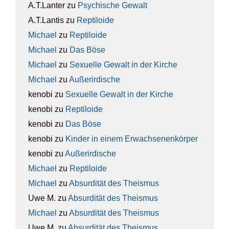
A.T.Lanter
zu
Psy­chi­sche Gewalt
A.T.Lantis
zu
Rep­ti­lo­ide
Michael
zu
Rep­ti­lo­ide
Michael
zu
Das Böse
Michael
zu
Sexu­el­le Gewalt in der Kir­che
Michael
zu
Außer­ir­di­sche
kenobi
zu
Sexu­el­le Gewalt in der Kir­che
kenobi
zu
Rep­ti­lo­ide
kenobi
zu
Das Böse
kenobi
zu
Kin­der in einem Erwach­se­nen­kör­per
kenobi
zu
Außer­ir­di­sche
Michael
zu
Rep­ti­lo­ide
Michael
zu
Absur­di­tät des The­is­mus
Uwe M.
zu
Absur­di­tät des The­is­mus
Michael
zu
Absur­di­tät des The­is­mus
Uwe M.
zu
Absur­di­tät des The­is­mus