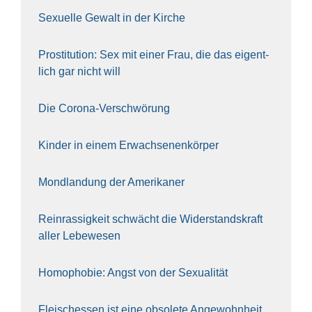
Sexu­el­le Gewalt in der Kir­che
Pro­sti­tu­ti­on: Sex mit einer Frau, die das eigent­
lich gar nicht will
Die Coro­na-Ver­schwö­rung
Kin­der in einem Erwach­se­nen­kör­per
Mond­lan­dung der Ame­ri­ka­ner
Rein­ras­sig­keit schwächt die Wider­stands­kraft
aller Lebe­we­sen
Homo­pho­bie: Angst von der Sexua­li­tät
Fleisch­essen ist eine obso­le­te An‍ge‍wohn‍heit