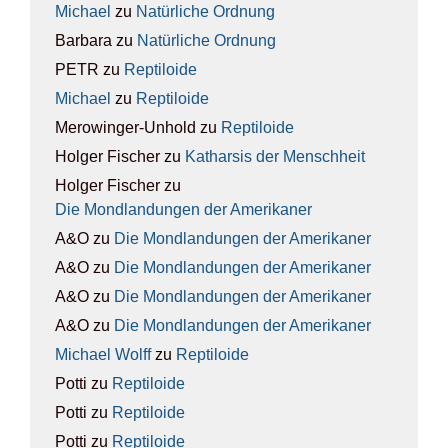
Michael
zu
Natür­li­che Ord­nung
Barbara
zu
Natür­li­che Ord­nung
PETR
zu
Rep­ti­lo­ide
Michael
zu
Rep­ti­lo­ide
Merowinger-Unhold
zu
Rep­ti­lo­ide
Holger Fischer
zu
Kathar­sis der Mensch­heit
Holger Fischer
zu
Die Mond­lan­dun­gen der Ame­ri­ka­ner
A&O
zu
Die Mond­lan­dun­gen der Ame­ri­ka­ner
A&O
zu
Die Mond­lan­dun­gen der Ame­ri­ka­ner
A&O
zu
Die Mond­lan­dun­gen der Ame­ri­ka­ner
A&O
zu
Die Mond­lan­dun­gen der Ame­ri­ka­ner
Michael Wolff
zu
Rep­ti­lo­ide
Potti
zu
Rep­ti­lo­ide
Potti
zu
Rep­ti­lo­ide
Potti
zu
Rep­ti­lo­ide