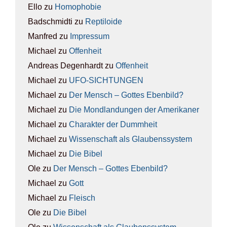
Ello
zu
Homo­pho­bie
Badschmidti
zu
Rep­ti­lo­ide
Manfred
zu
Impres­sum
Michael
zu
Offen­heit
Andreas Degenhardt
zu
Offen­heit
Michael
zu
UFO-SICH­TUN­GEN
Michael
zu
Der Mensch – Got­tes Eben­bild?
Michael
zu
Die Mond­lan­dun­gen der Ame­ri­ka­ner
Michael
zu
Cha­rak­ter der Dumm­heit
Michael
zu
Wis­sen­schaft als Glau­bens­sys­tem
Michael
zu
Die Bibel
Ole
zu
Der Mensch – Got­tes Eben­bild?
Michael
zu
Gott
Michael
zu
Fleisch
Ole
zu
Die Bibel