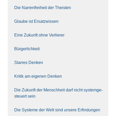
Die Nar­ren­frei­heit der The­is­ten
Glau­be ist Ersatz­wis­sen
Eine Zukunft ohne Ver­lie­rer
Bür­ger­lich­keit
Star­res Den­ken
Kri­tik am eige­nen Den­ken
Die Zukunft der Mensch­heit darf nicht sys­tem­ge­
steu­ert sein
Die Sys­te­me der Welt sind unse­re Erfin­dun­gen