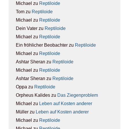
Michael
zu
Rep­ti­lo­ide
Tom
zu
Rep­ti­lo­ide
Michael
zu
Rep­ti­lo­ide
Dein Vater
zu
Rep­ti­lo­ide
Michael
zu
Rep­ti­lo­ide
Ein fröhlicher Beobachter
zu
Rep­ti­lo­ide
Michael
zu
Rep­ti­lo­ide
Ashtar Sheran
zu
Rep­ti­lo­ide
Michael
zu
Rep­ti­lo­ide
Ashtar Sheran
zu
Rep­ti­lo­ide
Oppa
zu
Rep­ti­lo­ide
Orpheus Kalides
zu
Das Zie­gen­pro­blem
Michael
zu
Leben auf Kos­ten ande­rer
Müller
zu
Leben auf Kos­ten ande­rer
Michael
zu
Rep­ti­lo­ide
Michael
zu
Rep­ti­lo­ide