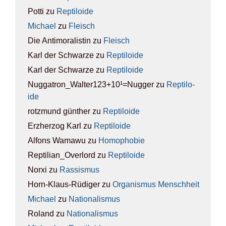
Potti
zu
Rep­ti­lo­ide
Michael
zu
Fleisch
Die Antimoralistin
zu
Fleisch
Karl der Schwarze
zu
Rep­ti­lo­ide
Karl der Schwarze
zu
Rep­ti­lo­ide
Nuggatron_Walter123+10¹=Nugger
zu
Rep­ti­lo­
ide
rotzmund günther
zu
Rep­ti­lo­ide
Erzherzog Karl
zu
Rep­ti­lo­ide
Alfons Wamawu
zu
Homo­pho­bie
Reptilian_Overlord
zu
Rep­ti­lo­ide
Norxi
zu
Ras­sis­mus
Horn-Klaus-Rüdiger
zu
Orga­nis­mus Mensch­heit
Michael
zu
Natio­na­lis­mus
Roland
zu
Natio­na­lis­mus