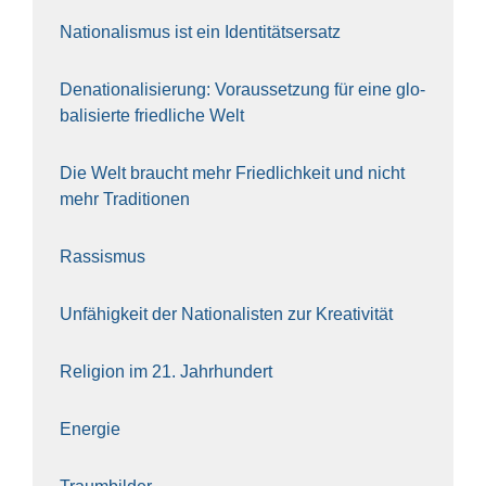
Natio­na­lis­mus ist ein Iden­ti­täts­er­satz
Dena­tio­na­li­sie­rung: Vor­aus­set­zung für eine glo­
ba­li­sier­te fried­li­che Welt
Die Welt braucht mehr Fried­lich­keit und nicht
mehr Tra­di­tio­nen
Ras­sis­mus
Unfä­hig­keit der Natio­na­lis­ten zur Krea­ti­vi­tät
Reli­gi­on im 21. Jahr­hun­dert
Ener­gie