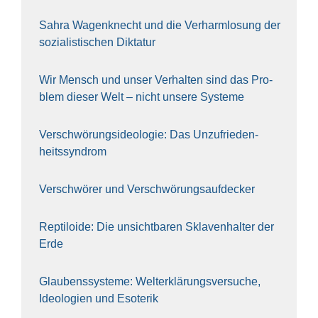
Sahra Wagen­knecht und die Ver­harm­lo­sung der
sozia­lis­ti­schen Dik­ta­tur
Wir Mensch und unser Ver­hal­ten sind das Pro­
blem die­ser Welt – nicht unse­re Sys‍te‍me
Ver­schwö­rungs­ideo­lo­gie: Das Unzufrieden­
heitssyndrom
Ver­schwö­rer und Verschwörungs­aufdecker
Rep­ti­lo­ide: Die unsicht­ba­ren Skla­ven­hal­ter der
Erde
Glau­bens­sys­te­me: Welt­erklä­rungs­ver­su­che,
Ideo­lo­gien und Eso­te­rik