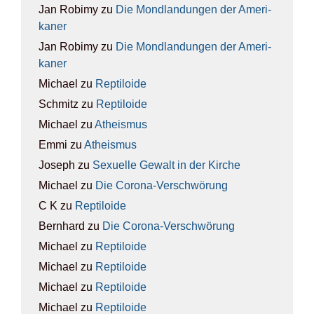
Jan Robimy
zu
Die Mond­lan­dun­gen der Ame­ri­
ka­ner
Jan Robimy
zu
Die Mond­lan­dun­gen der Ame­ri­
ka­ner
Michael
zu
Rep­ti­lo­ide
Schmitz
zu
Rep­ti­lo­ide
Michael
zu
Athe­is­mus
Emmi
zu
Athe­is­mus
Joseph
zu
Sexu­el­le Gewalt in der Kir­che
Michael
zu
Die Coro­na-Ver­schwö­rung
C K
zu
Rep­ti­lo­ide
Bernhard
zu
Die Coro­na-Ver­schwö­rung
Michael
zu
Rep­ti­lo­ide
Michael
zu
Rep­ti­lo­ide
Michael
zu
Rep­ti­lo­ide
Michael
zu
Rep­ti­lo­ide