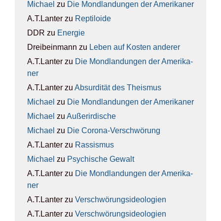
Michael
zu
Die Mond­lan­dun­gen der Ame­ri­ka­ner
A.T.Lanter
zu
Rep­ti­lo­ide
DDR
zu
Ener­gie
Dreibeinmann
zu
Leben auf Kos­ten ande­rer
A.T.Lanter
zu
Die Mond­lan­dun­gen der Ame­ri­ka­
ner
A.T.Lanter
zu
Absur­di­tät des The­is­mus
Michael
zu
Die Mond­lan­dun­gen der Ame­ri­ka­ner
Michael
zu
Außer­ir­di­sche
Michael
zu
Die Coro­na-Ver­schwö­rung
A.T.Lanter
zu
Ras­sis­mus
Michael
zu
Psy­chi­sche Gewalt
A.T.Lanter
zu
Die Mond­lan­dun­gen der Ame­ri­ka­
ner
A.T.Lanter
zu
Ver­schwö­rungs­ideo­lo­gien
A.T.Lanter
zu
Ver­schwö­rungs­ideo­lo­gien