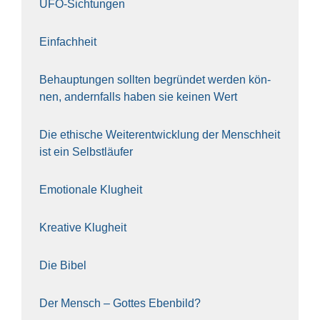
UFO-Sich­tun­gen
Ein­fach­heit
Behaup­tun­gen soll­ten begrün­det wer­den kön­
nen, andern­falls haben sie kei­nen Wert
Die ethi­sche Wei­ter­ent­wick­lung der Mensch­heit
ist ein Selbst­läu­fer
Emo­tio­na­le Klug­heit
Krea­ti­ve Klug­heit
Die Bibel
Der Mensch – Got­tes Eben­bild?