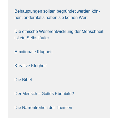
Behaup­tun­gen soll­ten begrün­det wer­den kön­
nen, andern­falls haben sie kei­nen Wert
Die ethi­sche Wei­ter­ent­wick­lung der Mensch­heit
ist ein Selbst­läu­fer
Emo­tio­na­le Klug­heit
Krea­ti­ve Klug­heit
Die Bibel
Der Mensch – Got­tes Eben­bild?
Die Nar­ren­frei­heit der The­is­ten