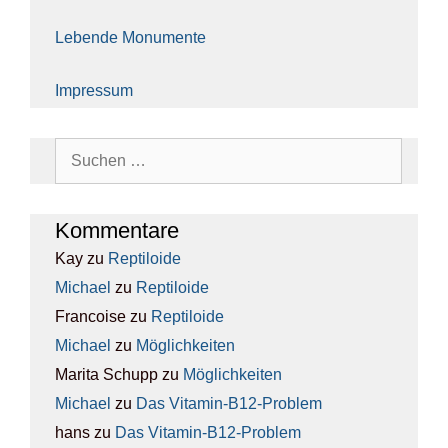
Leben­de Monu­men­te
Impres­sum
Suchen
nach:
Kom­men­ta­re
Kay
zu
Rep­ti­lo­ide
Michael
zu
Rep­ti­lo­ide
Francoise
zu
Rep­ti­lo­ide
Michael
zu
Mög­lich­kei­ten
Marita Schupp
zu
Mög­lich­kei­ten
Michael
zu
Das Vit­amin-B12-Pro­blem
hans
zu
Das Vit­amin-B12-Pro­blem