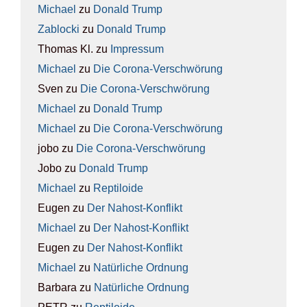
Michael
zu
Donald Trump
Zablocki
zu
Donald Trump
Thomas Kl.
zu
Impres­sum
Michael
zu
Die Coro­na-Ver­schwö­rung
Sven
zu
Die Coro­na-Ver­schwö­rung
Michael
zu
Donald Trump
Michael
zu
Die Coro­na-Ver­schwö­rung
jobo
zu
Die Coro­na-Ver­schwö­rung
Jobo
zu
Donald Trump
Michael
zu
Rep­ti­lo­ide
Eugen
zu
Der Nah­ost-Kon­flikt
Michael
zu
Der Nah­ost-Kon­flikt
Eugen
zu
Der Nah­ost-Kon­flikt
Michael
zu
Natür­li­che Ord­nung
Barbara
zu
Natür­li­che Ord­nung