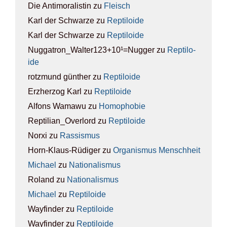
Die Antimoralistin
zu
Fleisch
Karl der Schwarze
zu
Rep­ti­lo­ide
Karl der Schwarze
zu
Rep­ti­lo­ide
Nuggatron_Walter123+10¹=Nugger
zu
Rep­ti­lo­
ide
rotzmund günther
zu
Rep­ti­lo­ide
Erzherzog Karl
zu
Rep­ti­lo­ide
Alfons Wamawu
zu
Homo­pho­bie
Reptilian_Overlord
zu
Rep­ti­lo­ide
Norxi
zu
Ras­sis­mus
Horn-Klaus-Rüdiger
zu
Orga­nis­mus Mensch­heit
Michael
zu
Natio­na­lis­mus
Roland
zu
Natio­na­lis­mus
Michael
zu
Rep­ti­lo­ide
Wayfinder
zu
Rep­ti­lo­ide
Wayfinder
zu
Rep­ti­lo­ide