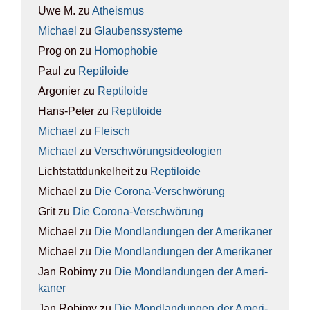
Uwe M.
zu
Athe­is­mus
Michael
zu
Glau­bens­sys­te­me
Prog on
zu
Homo­pho­bie
Paul
zu
Rep­ti­lo­ide
Argonier
zu
Rep­ti­lo­ide
Hans-Peter
zu
Rep­ti­lo­ide
Michael
zu
Fleisch
Michael
zu
Ver­schwö­rungs­ideo­lo­gien
Lichtstattdunkelheit
zu
Rep­ti­lo­ide
Michael
zu
Die Coro­na-Ver­schwö­rung
Grit
zu
Die Coro­na-Ver­schwö­rung
Michael
zu
Die Mond­lan­dun­gen der Ame­ri­ka­ner
Michael
zu
Die Mond­lan­dun­gen der Ame­ri­ka­ner
Jan Robimy
zu
Die Mond­lan­dun­gen der Ame­ri­
ka­ner
Jan Robimy
zu
Die Mond­lan­dun­gen der Ame­ri­