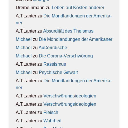
Dreibeinmann
zu
Leben auf Kos­ten ande­rer
A.T.Lanter
zu
Die Mond­lan­dun­gen der Ame­ri­ka­
ner
A.T.Lanter
zu
Absur­di­tät des The­is­mus
Michael
zu
Die Mond­lan­dun­gen der Ame­ri­ka­ner
Michael
zu
Außer­ir­di­sche
Michael
zu
Die Coro­na-Ver­schwö­rung
A.T.Lanter
zu
Ras­sis­mus
Michael
zu
Psy­chi­sche Gewalt
A.T.Lanter
zu
Die Mond­lan­dun­gen der Ame­ri­ka­
ner
A.T.Lanter
zu
Ver­schwö­rungs­ideo­lo­gien
A.T.Lanter
zu
Ver­schwö­rungs­ideo­lo­gien
A.T.Lanter
zu
Fleisch
A.T.Lanter
zu
Wahr­heit