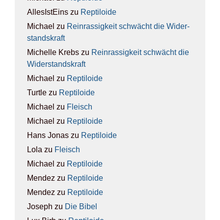
AllesIstEins
zu
Rep­ti­lo­ide
Michael
zu
Rein­ras­sig­keit schwächt die Wider­
stands­kraft
Michelle Krebs
zu
Rein­ras­sig­keit schwächt die
Wider­stands­kraft
Michael
zu
Rep­ti­lo­ide
Turtle
zu
Rep­ti­lo­ide
Michael
zu
Fleisch
Michael
zu
Rep­ti­lo­ide
Hans Jonas
zu
Rep­ti­lo­ide
Lola
zu
Fleisch
Michael
zu
Rep­ti­lo­ide
Mendez
zu
Rep­ti­lo­ide
Mendez
zu
Rep­ti­lo­ide
Joseph
zu
Die Bibel