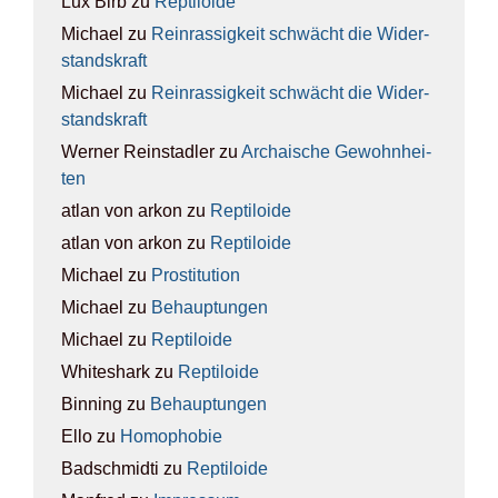
Lux Birb
zu
Rep­ti­lo­ide
Michael
zu
Rein­ras­sig­keit schwächt die Wider­
stands­kraft
Michael
zu
Rein­ras­sig­keit schwächt die Wider­
stands­kraft
Werner Reinstadler
zu
Archai­sche Gewohn­hei­
ten
atlan von arkon
zu
Rep­ti­lo­ide
atlan von arkon
zu
Rep­ti­lo­ide
Michael
zu
Pro­sti­tu­ti­on
Michael
zu
Behaup­tun­gen
Michael
zu
Rep­ti­lo­ide
Whiteshark
zu
Rep­ti­lo­ide
Binning
zu
Behaup­tun­gen
Ello
zu
Homo­pho­bie
Badschmidti
zu
Rep­ti­lo­ide