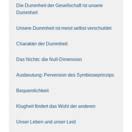
Die Dumm­heit der Gesell­schaft ist unse­re
Dumm­heit
Unse­re Dumm­heit ist meist selbst ver­schul­det
Cha­rak­ter der Dumm­heit
Das Nichts: die Null-Dimen­si­on
Aus­beu­tung: Per­ver­si­on des Sym­bio­se­prin­zips
Bequem­lich­keit
Klug­heit för­dert das Wohl der ande­ren
Unser Leben und unser Leid