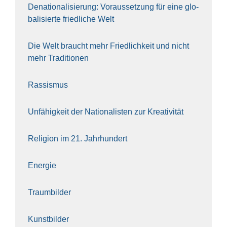
Dena­tio­na­li­sie­rung: Vor­aus­set­zung für eine glo­
ba­li­sier­te fried­li­che Welt
Die Welt braucht mehr Fried­lich­keit und nicht
mehr Tra­di­tio­nen
Ras­sis­mus
Unfä­hig­keit der Natio­na­lis­ten zur Krea­ti­vi­tät
Reli­gi­on im 21. Jahr­hun­dert
Ener­gie
Traum­bil­der
Kunst­bil­der