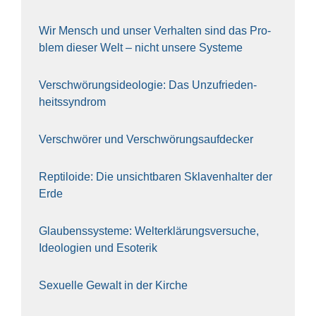
Wir Mensch und unser Ver­hal­ten sind das Pro­
blem die­ser Welt – nicht unse­re Sys‍te‍me
Ver­schwö­rungs­ideo­lo­gie: Das Unzufrieden­
heitssyndrom
Ver­schwö­rer und Verschwörungs­aufdecker
Rep­ti­lo­ide: Die unsicht­ba­ren Skla­ven­hal­ter der
Erde
Glau­bens­sys­te­me: Welt­erklä­rungs­ver­su­che,
Ideo­lo­gien und Eso­te­rik
Sexu­el­le Gewalt in der Kir­che