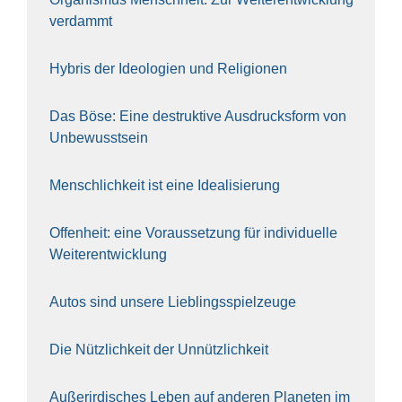
ver­dammt
Hybris der Ideo­lo­gien und Reli­gio­nen
Das Böse: Eine destruk­ti­ve Aus­drucks­form von
Unbe­wusst­sein
Mensch­lich­keit ist eine Idea­li­sie­rung
Offen­heit: eine Vor­aus­set­zung für indi­vi­du­el­le
Wei­ter­ent­wick­lung
Autos sind unse­re Lieb­lings­spiel­zeu­ge
Die Nütz­lich­keit der Unnütz­lich­keit
Außer­ir­di­sches Leben auf ande­ren Pla­ne­ten im