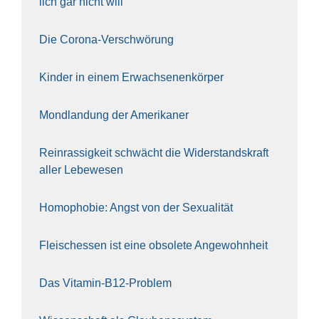
lich gar nicht will
Die Coro­na-Ver­schwö­rung
Kin­der in einem Erwach­se­nen­kör­per
Mond­lan­dung der Ame­ri­ka­ner
Rein­ras­sig­keit schwächt die Wider­stands­kraft
aller Lebe­we­sen
Homo­pho­bie: Angst von der Sexua­li­tät
Fleisch­essen ist eine obso­le­te An‍ge‍wohn‍heit
Das Vit­amin-B12-Pro­blem