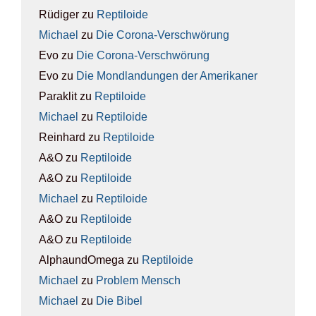
Rüdiger
zu
Rep­ti­lo­ide
Michael
zu
Die Coro­na-Ver­schwö­rung
Evo
zu
Die Coro­na-Ver­schwö­rung
Evo
zu
Die Mond­lan­dun­gen der Ame­ri­ka­ner
Paraklit
zu
Rep­ti­lo­ide
Michael
zu
Rep­ti­lo­ide
Reinhard
zu
Rep­ti­lo­ide
A&O
zu
Rep­ti­lo­ide
A&O
zu
Rep­ti­lo­ide
Michael
zu
Rep­ti­lo­ide
A&O
zu
Rep­ti­lo­ide
A&O
zu
Rep­ti­lo­ide
AlphaundOmega
zu
Rep­ti­lo­ide
Michael
zu
Pro­blem Mensch
Michael
zu
Die Bibel