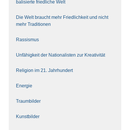
ba­li­sier­te fried­li­che Welt
Die Welt braucht mehr Fried­lich­keit und nicht
mehr Tra­di­tio­nen
Ras­sis­mus
Unfä­hig­keit der Natio­na­lis­ten zur Krea­ti­vi­tät
Reli­gi­on im 21. Jahr­hun­dert
Ener­gie
Traum­bil­der
Kunst­bil­der