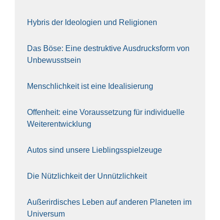
Hybris der Ideo­lo­gien und Reli­gio­nen
Das Böse: Eine destruk­ti­ve Aus­drucks­form von
Unbe­wusst­sein
Mensch­lich­keit ist eine Idea­li­sie­rung
Offen­heit: eine Vor­aus­set­zung für indi­vi­du­el­le
Wei­ter­ent­wick­lung
Autos sind unse­re Lieb­lings­spiel­zeu­ge
Die Nütz­lich­keit der Unnütz­lich­keit
Außer­ir­di­sches Leben auf ande­ren Pla­ne­ten im
Uni­ver­sum