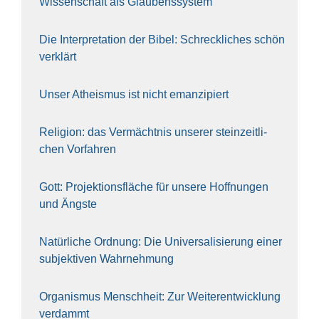
Wis­sen­schaft als Glau­bens­sys­tem
Die Inter­pre­ta­ti­on der Bibel: Schreck­li­ches schön
ver­klärt
Unser Athe­is­mus ist nicht eman­zi­piert
Reli­gi­on: das Ver­mächt­nis unse­rer stein­zeit­li­
chen Vor­fah­ren
Gott: Pro­jek­ti­ons­flä­che für unse­re Hoff­nun­gen
und Ängs­te
Natür­li­che Ord­nung: Die Uni­ver­sa­li­sie­rung einer
sub­jek­ti­ven Wahr­neh­mung
Orga­nis­mus Mensch­heit: Zur Wei­ter­ent­wick­lung
ver­dammt