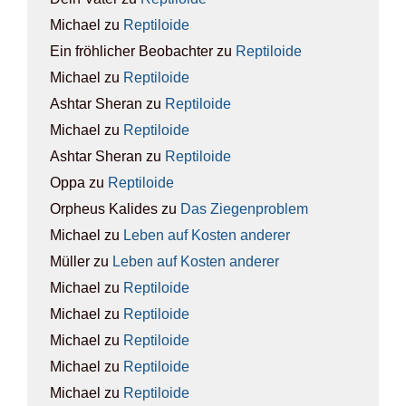
Michael
zu
Rep­ti­lo­ide
Ein fröhlicher Beobachter
zu
Rep­ti­lo­ide
Michael
zu
Rep­ti­lo­ide
Ashtar Sheran
zu
Rep­ti­lo­ide
Michael
zu
Rep­ti­lo­ide
Ashtar Sheran
zu
Rep­ti­lo­ide
Oppa
zu
Rep­ti­lo­ide
Orpheus Kalides
zu
Das Zie­gen­pro­blem
Michael
zu
Leben auf Kos­ten ande­rer
Müller
zu
Leben auf Kos­ten ande­rer
Michael
zu
Rep­ti­lo­ide
Michael
zu
Rep­ti­lo­ide
Michael
zu
Rep­ti­lo­ide
Michael
zu
Rep­ti­lo­ide
Michael
zu
Rep­ti­lo­ide