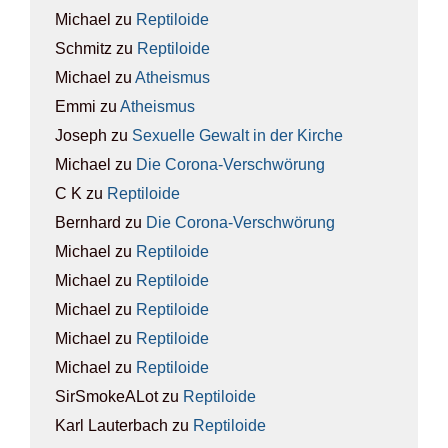
Michael
zu
Rep­ti­lo­ide
Schmitz
zu
Rep­ti­lo­ide
Michael
zu
Athe­is­mus
Emmi
zu
Athe­is­mus
Joseph
zu
Sexu­el­le Gewalt in der Kir­che
Michael
zu
Die Coro­na-Ver­schwö­rung
C K
zu
Rep­ti­lo­ide
Bernhard
zu
Die Coro­na-Ver­schwö­rung
Michael
zu
Rep­ti­lo­ide
Michael
zu
Rep­ti­lo­ide
Michael
zu
Rep­ti­lo­ide
Michael
zu
Rep­ti­lo­ide
Michael
zu
Rep­ti­lo­ide
SirSmokeALot
zu
Rep­ti­lo­ide
Karl Lauterbach
zu
Rep­ti­lo­ide