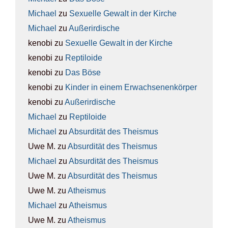
Michael
zu
Sexu­el­le Gewalt in der Kir­che
Michael
zu
Außer­ir­di­sche
kenobi
zu
Sexu­el­le Gewalt in der Kir­che
kenobi
zu
Rep­ti­lo­ide
kenobi
zu
Das Böse
kenobi
zu
Kin­der in einem Erwach­se­nen­kör­per
kenobi
zu
Außer­ir­di­sche
Michael
zu
Rep­ti­lo­ide
Michael
zu
Absur­di­tät des The­is­mus
Uwe M.
zu
Absur­di­tät des The­is­mus
Michael
zu
Absur­di­tät des The­is­mus
Uwe M.
zu
Absur­di­tät des The­is­mus
Uwe M.
zu
Athe­is­mus
Michael
zu
Athe­is­mus
Uwe M.
zu
Athe­is­mus