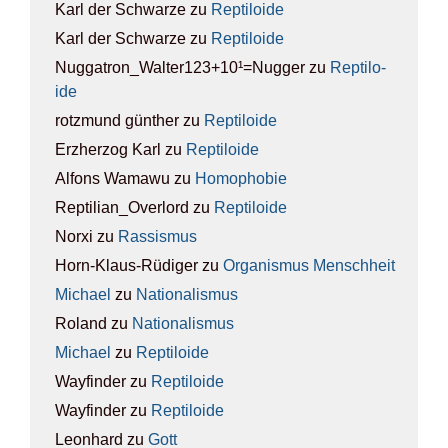
Karl der Schwarze
zu
Rep­ti­lo­ide
Karl der Schwarze
zu
Rep­ti­lo­ide
Nuggatron_Walter123+10¹=Nugger
zu
Rep­ti­lo­
ide
rotzmund günther
zu
Rep­ti­lo­ide
Erzherzog Karl
zu
Rep­ti­lo­ide
Alfons Wamawu
zu
Homo­pho­bie
Reptilian_Overlord
zu
Rep­ti­lo­ide
Norxi
zu
Ras­sis­mus
Horn-Klaus-Rüdiger
zu
Orga­nis­mus Mensch­heit
Michael
zu
Natio­na­lis­mus
Roland
zu
Natio­na­lis­mus
Michael
zu
Rep­ti­lo­ide
Wayfinder
zu
Rep­ti­lo­ide
Wayfinder
zu
Rep­ti­lo­ide
Leonhard
zu
Gott