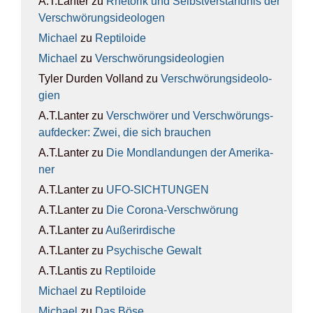
A.T.Lanter
zu
Rhe­to­rik und Selbst­ver­ständ­nis der
Ver­schwö­rungs­ideo­lo­gen
Michael
zu
Rep­ti­lo­ide
Michael
zu
Ver­schwö­rungs­ideo­lo­gien
Tyler Durden Volland
zu
Ver­schwö­rungs­ideo­lo­
gien
A.T.Lanter
zu
Ver­schwö­rer und Ver­schwö­rungs­
auf­de­cker: Zwei, die sich brau­chen
A.T.Lanter
zu
Die Mond­lan­dun­gen der Ame­ri­ka­
ner
A.T.Lanter
zu
UFO-SICH­TUN­GEN
A.T.Lanter
zu
Die Coro­na-Ver­schwö­rung
A.T.Lanter
zu
Außer­ir­di­sche
A.T.Lanter
zu
Psy­chi­sche Gewalt
A.T.Lantis
zu
Rep­ti­lo­ide
Michael
zu
Rep­ti­lo­ide
Michael
zu
Das Böse