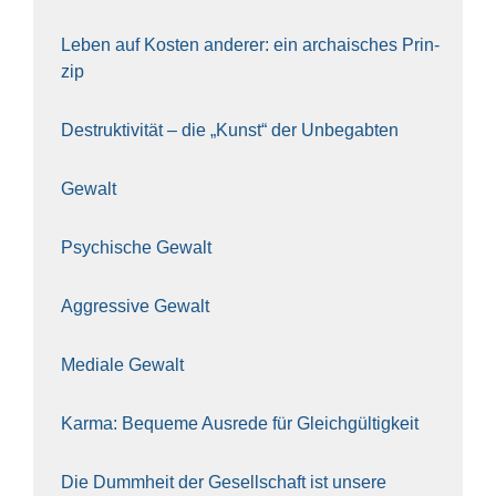
Leben auf Kos­ten ande­rer: ein archai­sches Prin­
zip
Destruk­ti­vi­tät – die „Kunst“ der Unbe­gab­ten
Gewalt
Psy­chi­sche Gewalt
Aggres­si­ve Gewalt
Media­le Gewalt
Kar­ma: Beque­me Aus­re­de für Gleich­gül­tig­keit
Die Dumm­heit der Gesell­schaft ist unse­re