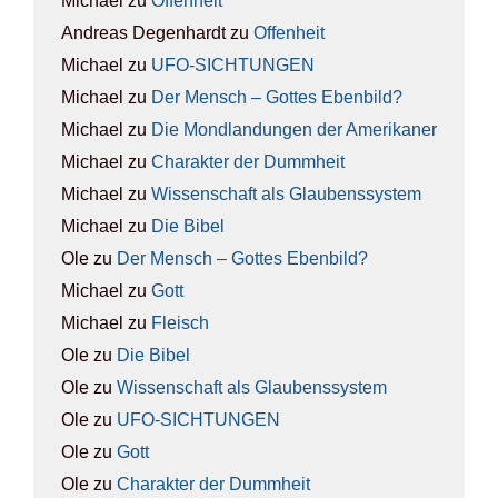
Michael
zu
Offen­heit
Andreas Degenhardt
zu
Offen­heit
Michael
zu
UFO-SICH­TUN­GEN
Michael
zu
Der Mensch – Got­tes Eben­bild?
Michael
zu
Die Mond­lan­dun­gen der Ame­ri­ka­ner
Michael
zu
Cha­rak­ter der Dumm­heit
Michael
zu
Wis­sen­schaft als Glau­bens­sys­tem
Michael
zu
Die Bibel
Ole
zu
Der Mensch – Got­tes Eben­bild?
Michael
zu
Gott
Michael
zu
Fleisch
Ole
zu
Die Bibel
Ole
zu
Wis­sen­schaft als Glau­bens­sys­tem
Ole
zu
UFO-SICH­TUN­GEN
Ole
zu
Gott
Ole
zu
Cha­rak­ter der Dumm­heit