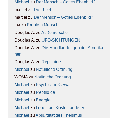
Michael
zu
Der Mensch – Got­tes Eben­bild?
marcel
zu
Die Bibel
marcel
zu
Der Mensch – Got­tes Eben­bild?
Ina
zu
Pro­blem Mensch
Douglas A.
zu
Außer­ir­di­sche
Douglas A.
zu
UFO-SICH­TUN­GEN
Douglas A.
zu
Die Mond­lan­dun­gen der Ame­ri­ka­
ner
Douglas A.
zu
Rep­ti­lo­ide
Michael
zu
Natür­li­che Ord­nung
WOMA
zu
Natür­li­che Ord­nung
Michael
zu
Psy­chi­sche Gewalt
Michael
zu
Rep­ti­lo­ide
Michael
zu
Ener­gie
Michael
zu
Leben auf Kos­ten ande­rer
Michael
zu
Absur­di­tät des The­is­mus