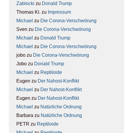
Zablocki
zu
Donald Trump
Thomas Kl.
zu
Impres­sum
Michael
zu
Die Coro­na-Ver­schwö­rung
Sven
zu
Die Coro­na-Ver­schwö­rung
Michael
zu
Donald Trump
Michael
zu
Die Coro­na-Ver­schwö­rung
jobo
zu
Die Coro­na-Ver­schwö­rung
Jobo
zu
Donald Trump
Michael
zu
Rep­ti­lo­ide
Eugen
zu
Der Nah­ost-Kon­flikt
Michael
zu
Der Nah­ost-Kon­flikt
Eugen
zu
Der Nah­ost-Kon­flikt
Michael
zu
Natür­li­che Ord­nung
Barbara
zu
Natür­li­che Ord­nung
PETR
zu
Rep­ti­lo­ide
Michael
zu
Rep­ti­lo­ide