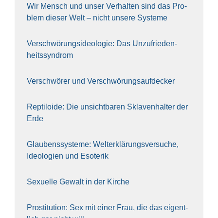
Wir Mensch und unser Ver­hal­ten sind das Pro­
blem die­ser Welt – nicht unse­re Sys‍te‍me
Ver­schwö­rungs­ideo­lo­gie: Das Unzufrieden­
heitssyndrom
Ver­schwö­rer und Verschwörungs­aufdecker
Rep­ti­lo­ide: Die unsicht­ba­ren Skla­ven­hal­ter der
Erde
Glau­bens­sys­te­me: Welt­erklä­rungs­ver­su­che,
Ideo­lo­gien und Eso­te­rik
Sexu­el­le Gewalt in der Kir­che
Pro­sti­tu­ti­on: Sex mit einer Frau, die das eigent­