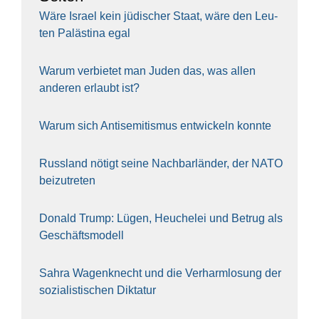
Wäre Isra­el kein jüdi­scher Staat, wäre den Leu­
ten Paläs­ti­na egal
War­um ver­bie­tet man Juden das, was allen
ande­ren erlaubt ist?
War­um sich Anti­se­mi­tis­mus ent­wi­ckeln konn­te
Russ­land nötigt sei­ne Nach­bar­län­der, der NATO
bei­zu­tre­ten
Donald Trump: Lügen, Heu­che­lei und Betrug als
Geschäfts­mo­dell
Sahra Wagen­knecht und die Ver­harm­lo­sung der
sozia­lis­ti­schen Dik­ta­tur