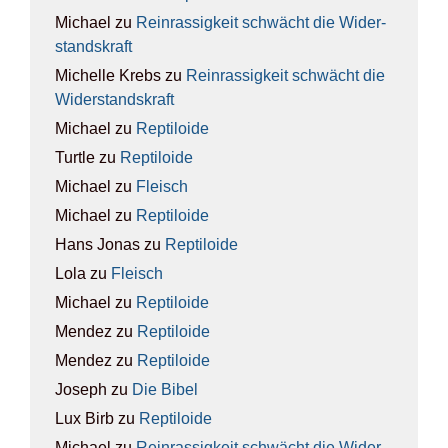
Michael
zu
Rein­ras­sig­keit schwächt die Wider­
stands­kraft
Michelle Krebs
zu
Rein­ras­sig­keit schwächt die
Wider­stands­kraft
Michael
zu
Rep­ti­lo­ide
Turtle
zu
Rep­ti­lo­ide
Michael
zu
Fleisch
Michael
zu
Rep­ti­lo­ide
Hans Jonas
zu
Rep­ti­lo­ide
Lola
zu
Fleisch
Michael
zu
Rep­ti­lo­ide
Mendez
zu
Rep­ti­lo­ide
Mendez
zu
Rep­ti­lo­ide
Joseph
zu
Die Bibel
Lux Birb
zu
Rep­ti­lo­ide
Michael
zu
Rein­ras­sig­keit schwächt die Wider­