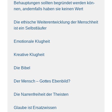
Behaup­tun­gen soll­ten begrün­det wer­den kön­
nen, andern­falls haben sie kei­nen Wert
Die ethi­sche Wei­ter­ent­wick­lung der Mensch­heit
ist ein Selbst­läu­fer
Emo­tio­na­le Klug­heit
Krea­ti­ve Klug­heit
Die Bibel
Der Mensch – Got­tes Eben­bild?
Die Nar­ren­frei­heit der The­is­ten
Glau­be ist Ersatz­wis­sen