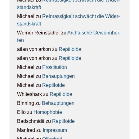
stands­kraft
Michael
zu
Rein­ras­sig­keit schwächt die Wider­
stands­kraft
Werner Reinstadler
zu
Archai­sche Gewohn­hei­
ten
atlan von arkon
zu
Rep­ti­lo­ide
atlan von arkon
zu
Rep­ti­lo­ide
Michael
zu
Pro­sti­tu­ti­on
Michael
zu
Behaup­tun­gen
Michael
zu
Rep­ti­lo­ide
Whiteshark
zu
Rep­ti­lo­ide
Binning
zu
Behaup­tun­gen
Ello
zu
Homo­pho­bie
Badschmidti
zu
Rep­ti­lo­ide
Manfred
zu
Impres­sum