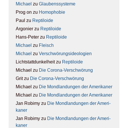
Michael
zu
Glau­bens­sys­te­me
Prog on
zu
Homo­pho­bie
Paul
zu
Rep­ti­lo­ide
Argonier
zu
Rep­ti­lo­ide
Hans-Peter
zu
Rep­ti­lo­ide
Michael
zu
Fleisch
Michael
zu
Ver­schwö­rungs­ideo­lo­gien
Lichtstattdunkelheit
zu
Rep­ti­lo­ide
Michael
zu
Die Coro­na-Ver­schwö­rung
Grit
zu
Die Coro­na-Ver­schwö­rung
Michael
zu
Die Mond­lan­dun­gen der Ame­ri­ka­ner
Michael
zu
Die Mond­lan­dun­gen der Ame­ri­ka­ner
Jan Robimy
zu
Die Mond­lan­dun­gen der Ame­ri­
ka­ner
Jan Robimy
zu
Die Mond­lan­dun­gen der Ame­ri­
ka­ner