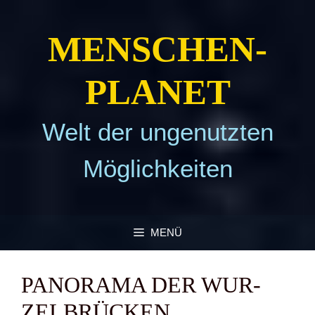
Zum
Inhalt
MEN­SCHEN­
springen
PLA­NET
Welt der ungenutzten
Möglichkeiten
MENÜ
PAN­ORA­MA DER WUR­
ZEL­BRÜ­CKEN