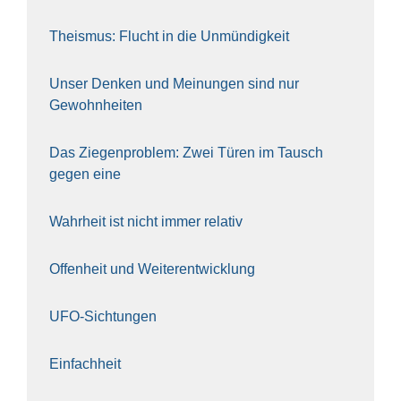
The­is­mus: Flucht in die Unmün­dig­keit
Unser Den­ken und Mei­nun­gen sind nur
Gewohn­hei­ten
Das Zie­gen­pro­blem: Zwei Türen im Tausch
gegen eine
Wahr­heit ist nicht immer rela­tiv
Offen­heit und Wei­ter­ent­wick­lung
UFO-Sich­tun­gen
Ein­fach­heit