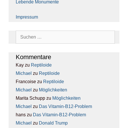
Leben­de Monu­men­te
Impres­sum
Suchen
nach:
Kom­men­ta­re
Kay
zu
Rep­ti­lo­ide
Michael
zu
Rep­ti­lo­ide
Francoise
zu
Rep­ti­lo­ide
Michael
zu
Mög­lich­kei­ten
Marita Schupp
zu
Mög­lich­kei­ten
Michael
zu
Das Vit­amin-B12-Pro­blem
hans
zu
Das Vit­amin-B12-Pro­blem
Michael
zu
Donald Trump