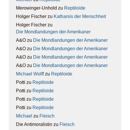
Merowinger-Unhold
zu
Rep­ti­lo­ide
Holger Fischer
zu
Kathar­sis der Mensch­heit
Holger Fischer
zu
Die Mond­lan­dun­gen der Ame­ri­ka­ner
A&O
zu
Die Mond­lan­dun­gen der Ame­ri­ka­ner
A&O
zu
Die Mond­lan­dun­gen der Ame­ri­ka­ner
A&O
zu
Die Mond­lan­dun­gen der Ame­ri­ka­ner
A&O
zu
Die Mond­lan­dun­gen der Ame­ri­ka­ner
Michael Wolff
zu
Rep­ti­lo­ide
Potti
zu
Rep­ti­lo­ide
Potti
zu
Rep­ti­lo­ide
Potti
zu
Rep­ti­lo­ide
Potti
zu
Rep­ti­lo­ide
Michael
zu
Fleisch
Die Antimoralistin
zu
Fleisch