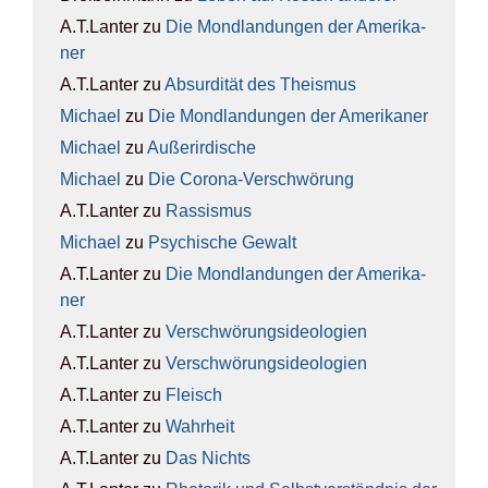
A.T.Lanter
zu
Die Mond­lan­dun­gen der Ame­ri­ka­
ner
A.T.Lanter
zu
Absur­di­tät des The­is­mus
Michael
zu
Die Mond­lan­dun­gen der Ame­ri­ka­ner
Michael
zu
Außer­ir­di­sche
Michael
zu
Die Coro­na-Ver­schwö­rung
A.T.Lanter
zu
Ras­sis­mus
Michael
zu
Psy­chi­sche Gewalt
A.T.Lanter
zu
Die Mond­lan­dun­gen der Ame­ri­ka­
ner
A.T.Lanter
zu
Ver­schwö­rungs­ideo­lo­gien
A.T.Lanter
zu
Ver­schwö­rungs­ideo­lo­gien
A.T.Lanter
zu
Fleisch
A.T.Lanter
zu
Wahr­heit
A.T.Lanter
zu
Das Nichts