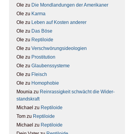
Ole
zu
Die Mond­lan­dun­gen der Ame­ri­ka­ner
Ole
zu
Kar­ma
Ole
zu
Leben auf Kos­ten ande­rer
Ole
zu
Das Böse
Ole
zu
Rep­ti­lo­ide
Ole
zu
Ver­schwö­rungs­ideo­lo­gien
Ole
zu
Pro­sti­tu­ti­on
Ole
zu
Glau­bens­sys­te­me
Ole
zu
Fleisch
Ole
zu
Homo­pho­bie
Mounia
zu
Rein­ras­sig­keit schwächt die Wider­
stands­kraft
Michael
zu
Rep­ti­lo­ide
Tom
zu
Rep­ti­lo­ide
Michael
zu
Rep­ti­lo­ide
Dein Vater
zu
Rep­ti­lo­ide