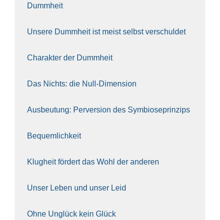
Dumm­heit
Unse­re Dumm­heit ist meist selbst ver­schul­det
Cha­rak­ter der Dumm­heit
Das Nichts: die Null-Dimen­si­on
Aus­beu­tung: Per­ver­si­on des Sym­bio­se­prin­zips
Bequem­lich­keit
Klug­heit för­dert das Wohl der ande­ren
Unser Leben und unser Leid
Ohne Unglück kein Glück