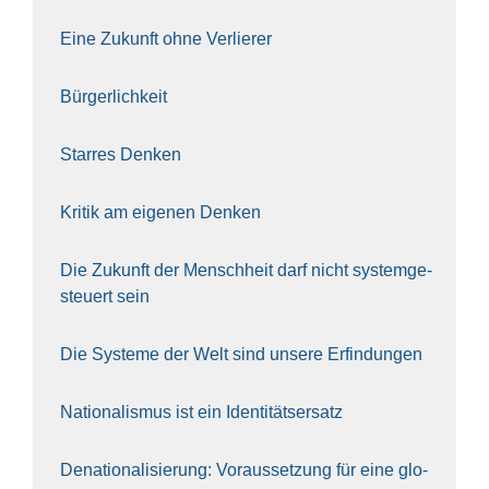
Eine Zukunft ohne Ver­lie­rer
Bür­ger­lich­keit
Star­res Den­ken
Kri­tik am eige­nen Den­ken
Die Zukunft der Mensch­heit darf nicht sys­tem­ge­
steu­ert sein
Die Sys­te­me der Welt sind unse­re Erfin­dun­gen
Natio­na­lis­mus ist ein Iden­ti­täts­er­satz
Dena­tio­na­li­sie­rung: Vor­aus­set­zung für eine glo­