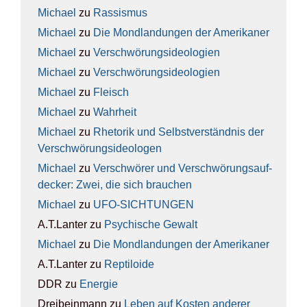
Michael
zu
Ras­sis­mus
Michael
zu
Die Mond­lan­dun­gen der Ame­ri­ka­ner
Michael
zu
Ver­schwö­rungs­ideo­lo­gien
Michael
zu
Ver­schwö­rungs­ideo­lo­gien
Michael
zu
Fleisch
Michael
zu
Wahr­heit
Michael
zu
Rhe­to­rik und Selbst­ver­ständ­nis der
Ver­schwö­rungs­ideo­lo­gen
Michael
zu
Ver­schwö­rer und Ver­schwö­rungs­auf­
de­cker: Zwei, die sich brau­chen
Michael
zu
UFO-SICH­TUN­GEN
A.T.Lanter
zu
Psy­chi­sche Gewalt
Michael
zu
Die Mond­lan­dun­gen der Ame­ri­ka­ner
A.T.Lanter
zu
Rep­ti­lo­ide
DDR
zu
Ener­gie
Dreibeinmann
zu
Leben auf Kos­ten ande­rer