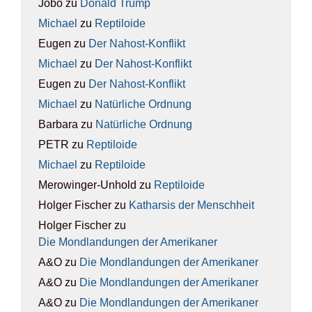
Jobo
zu
Donald Trump
Michael
zu
Rep­ti­lo­ide
Eugen
zu
Der Nah­ost-Kon­flikt
Michael
zu
Der Nah­ost-Kon­flikt
Eugen
zu
Der Nah­ost-Kon­flikt
Michael
zu
Natür­li­che Ord­nung
Barbara
zu
Natür­li­che Ord­nung
PETR
zu
Rep­ti­lo­ide
Michael
zu
Rep­ti­lo­ide
Merowinger-Unhold
zu
Rep­ti­lo­ide
Holger Fischer
zu
Kathar­sis der Mensch­heit
Holger Fischer
zu
Die Mond­lan­dun­gen der Ame­ri­ka­ner
A&O
zu
Die Mond­lan­dun­gen der Ame­ri­ka­ner
A&O
zu
Die Mond­lan­dun­gen der Ame­ri­ka­ner
A&O
zu
Die Mond­lan­dun­gen der Ame­ri­ka­ner