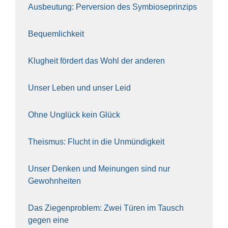
Aus­beu­tung: Per­ver­si­on des Sym­bio­se­prin­zips
Bequem­lich­keit
Klug­heit för­dert das Wohl der ande­ren
Unser Leben und unser Leid
Ohne Unglück kein Glück
The­is­mus: Flucht in die Unmün­dig­keit
Unser Den­ken und Mei­nun­gen sind nur
Gewohn­hei­ten
Das Zie­gen­pro­blem: Zwei Türen im Tausch
gegen eine