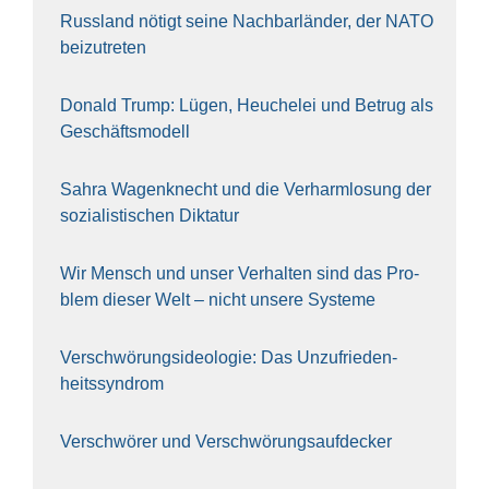
Russ­land nötigt sei­ne Nach­bar­län­der, der NATO
bei­zu­tre­ten
Donald Trump: Lügen, Heu­che­lei und Betrug als
Geschäfts­mo­dell
Sahra Wagen­knecht und die Ver­harm­lo­sung der
sozia­lis­ti­schen Dik­ta­tur
Wir Mensch und unser Ver­hal­ten sind das Pro­
blem die­ser Welt – nicht unse­re Sys‍te‍me
Ver­schwö­rungs­ideo­lo­gie: Das Unzufrieden­
heitssyndrom
Ver­schwö­rer und Verschwörungs­aufdecker