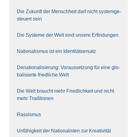
Die Zukunft der Mensch­heit darf nicht sys­tem­ge­
steu­ert sein
Die Sys­te­me der Welt sind unse­re Erfin­dun­gen
Natio­na­lis­mus ist ein Iden­ti­täts­er­satz
Dena­tio­na­li­sie­rung: Vor­aus­set­zung für eine glo­
ba­li­sier­te fried­li­che Welt
Die Welt braucht mehr Fried­lich­keit und nicht
mehr Tra­di­tio­nen
Ras­sis­mus
Unfä­hig­keit der Natio­na­lis­ten zur Krea­ti­vi­tät