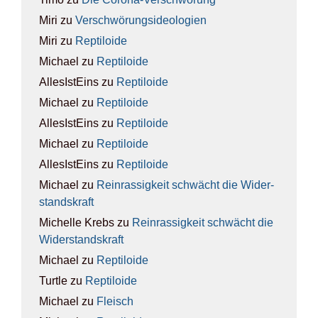
Miri
zu
Ver­schwö­rungs­ideo­lo­gien
Miri
zu
Rep­ti­lo­ide
Michael
zu
Rep­ti­lo­ide
AllesIstEins
zu
Rep­ti­lo­ide
Michael
zu
Rep­ti­lo­ide
AllesIstEins
zu
Rep­ti­lo­ide
Michael
zu
Rep­ti­lo­ide
AllesIstEins
zu
Rep­ti­lo­ide
Michael
zu
Rein­ras­sig­keit schwächt die Wider­
stands­kraft
Michelle Krebs
zu
Rein­ras­sig­keit schwächt die
Wider­stands­kraft
Michael
zu
Rep­ti­lo­ide
Turtle
zu
Rep­ti­lo­ide
Michael
zu
Fleisch