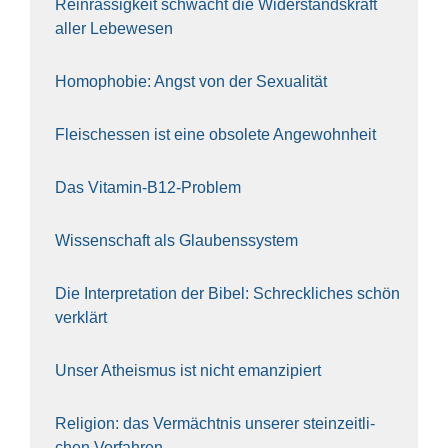
Rein­ras­sig­keit schwächt die Wider­stands­kraft
aller Lebe­we­sen
Homo­pho­bie: Angst von der Sexua­li­tät
Fleisch­essen ist eine obso­le­te An‍ge‍wohn‍heit
Das Vit­amin-B12-Pro­blem
Wis­sen­schaft als Glau­bens­sys­tem
Die Inter­pre­ta­ti­on der Bibel: Schreck­li­ches schön
ver­klärt
Unser Athe­is­mus ist nicht eman­zi­piert
Reli­gi­on: das Ver­mächt­nis unse­rer stein­zeit­li­
chen Vor­fah­ren