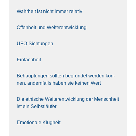
Wahr­heit ist nicht immer rela­tiv
Offen­heit und Wei­ter­ent­wick­lung
UFO-Sich­tun­gen
Ein­fach­heit
Behaup­tun­gen soll­ten begrün­det wer­den kön­
nen, andern­falls haben sie kei­nen Wert
Die ethi­sche Wei­ter­ent­wick­lung der Mensch­heit
ist ein Selbst­läu­fer
Emo­tio­na­le Klug­heit