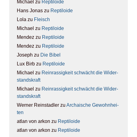
Michael
zu
Rep­ti­lo­ide
Hans Jonas
zu
Rep­ti­lo­ide
Lola
zu
Fleisch
Michael
zu
Rep­ti­lo­ide
Mendez
zu
Rep­ti­lo­ide
Mendez
zu
Rep­ti­lo­ide
Joseph
zu
Die Bibel
Lux Birb
zu
Rep­ti­lo­ide
Michael
zu
Rein­ras­sig­keit schwächt die Wider­
stands­kraft
Michael
zu
Rein­ras­sig­keit schwächt die Wider­
stands­kraft
Werner Reinstadler
zu
Archai­sche Gewohn­hei­
ten
atlan von arkon
zu
Rep­ti­lo­ide
atlan von arkon
zu
Rep­ti­lo­ide