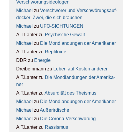
Ver­schwö­rungs­ideo­lo­gen
Michael
zu
Ver­schwö­rer und Ver­schwö­rungs­auf­
de­cker: Zwei, die sich brau­chen
Michael
zu
UFO-SICH­TUN­GEN
A.T.Lanter
zu
Psy­chi­sche Gewalt
Michael
zu
Die Mond­lan­dun­gen der Ame­ri­ka­ner
A.T.Lanter
zu
Rep­ti­lo­ide
DDR
zu
Ener­gie
Dreibeinmann
zu
Leben auf Kos­ten ande­rer
A.T.Lanter
zu
Die Mond­lan­dun­gen der Ame­ri­ka­
ner
A.T.Lanter
zu
Absur­di­tät des The­is­mus
Michael
zu
Die Mond­lan­dun­gen der Ame­ri­ka­ner
Michael
zu
Außer­ir­di­sche
Michael
zu
Die Coro­na-Ver­schwö­rung
A.T.Lanter
zu
Ras­sis­mus