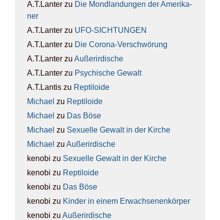
A.T.Lanter
zu
Die Mond­lan­dun­gen der Ame­ri­ka­
ner
A.T.Lanter
zu
UFO-SICH­TUN­GEN
A.T.Lanter
zu
Die Coro­na-Ver­schwö­rung
A.T.Lanter
zu
Außer­ir­di­sche
A.T.Lanter
zu
Psy­chi­sche Gewalt
A.T.Lantis
zu
Rep­ti­lo­ide
Michael
zu
Rep­ti­lo­ide
Michael
zu
Das Böse
Michael
zu
Sexu­el­le Gewalt in der Kir­che
Michael
zu
Außer­ir­di­sche
kenobi
zu
Sexu­el­le Gewalt in der Kir­che
kenobi
zu
Rep­ti­lo­ide
kenobi
zu
Das Böse
kenobi
zu
Kin­der in einem Erwach­se­nen­kör­per
kenobi
zu
Außer­ir­di­sche