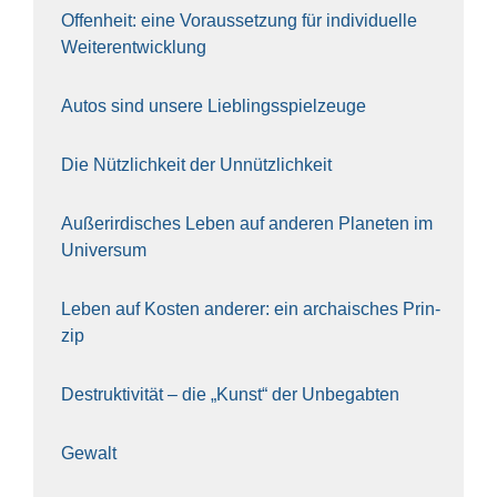
Offen­heit: eine Vor­aus­set­zung für indi­vi­du­el­le
Wei­ter­ent­wick­lung
Autos sind unse­re Lieb­lings­spiel­zeu­ge
Die Nütz­lich­keit der Unnütz­lich­keit
Außer­ir­di­sches Leben auf ande­ren Pla­ne­ten im
Uni­ver­sum
Leben auf Kos­ten ande­rer: ein archai­sches Prin­
zip
Destruk­ti­vi­tät – die „Kunst“ der Unbe­gab­ten
Gewalt