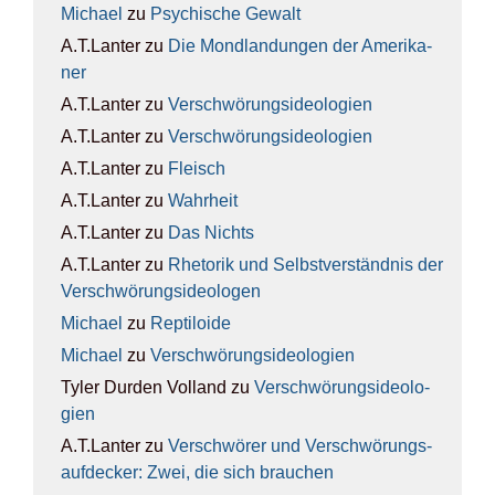
Michael
zu
Psy­chi­sche Gewalt
A.T.Lanter
zu
Die Mond­lan­dun­gen der Ame­ri­ka­
ner
A.T.Lanter
zu
Ver­schwö­rungs­ideo­lo­gien
A.T.Lanter
zu
Ver­schwö­rungs­ideo­lo­gien
A.T.Lanter
zu
Fleisch
A.T.Lanter
zu
Wahr­heit
A.T.Lanter
zu
Das Nichts
A.T.Lanter
zu
Rhe­to­rik und Selbst­ver­ständ­nis der
Ver­schwö­rungs­ideo­lo­gen
Michael
zu
Rep­ti­lo­ide
Michael
zu
Ver­schwö­rungs­ideo­lo­gien
Tyler Durden Volland
zu
Ver­schwö­rungs­ideo­lo­
gien
A.T.Lanter
zu
Ver­schwö­rer und Ver­schwö­rungs­
auf­de­cker: Zwei, die sich brau­chen