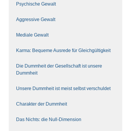
Psy­chi­sche Gewalt
Aggres­si­ve Gewalt
Media­le Gewalt
Kar­ma: Beque­me Aus­re­de für Gleich­gül­tig­keit
Die Dumm­heit der Gesell­schaft ist unse­re
Dumm­heit
Unse­re Dumm­heit ist meist selbst ver­schul­det
Cha­rak­ter der Dumm­heit
Das Nichts: die Null-Dimen­si­on