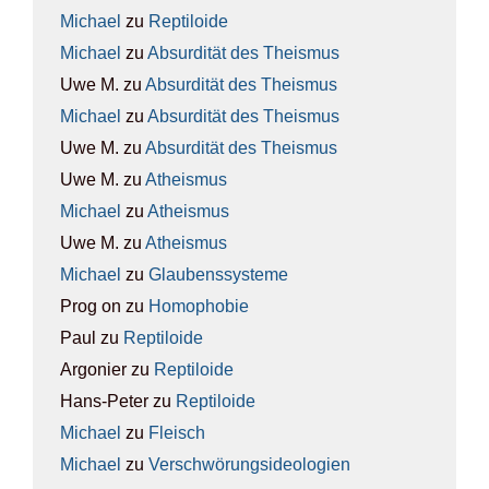
Michael
zu
Rep­ti­lo­ide
Michael
zu
Absur­di­tät des The­is­mus
Uwe M.
zu
Absur­di­tät des The­is­mus
Michael
zu
Absur­di­tät des The­is­mus
Uwe M.
zu
Absur­di­tät des The­is­mus
Uwe M.
zu
Athe­is­mus
Michael
zu
Athe­is­mus
Uwe M.
zu
Athe­is­mus
Michael
zu
Glau­bens­sys­te­me
Prog on
zu
Homo­pho­bie
Paul
zu
Rep­ti­lo­ide
Argonier
zu
Rep­ti­lo­ide
Hans-Peter
zu
Rep­ti­lo­ide
Michael
zu
Fleisch
Michael
zu
Ver­schwö­rungs­ideo­lo­gien