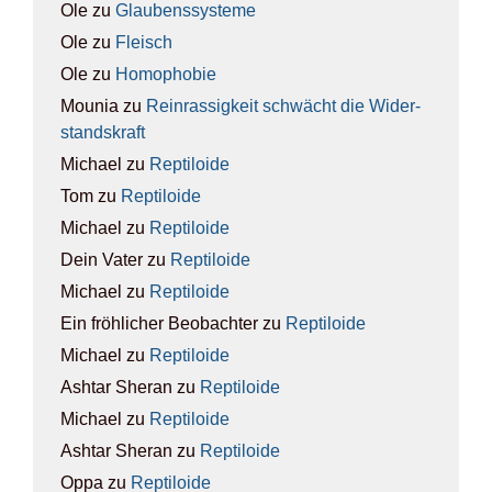
Ole
zu
Glau­bens­sys­te­me
Ole
zu
Fleisch
Ole
zu
Homo­pho­bie
Mounia
zu
Rein­ras­sig­keit schwächt die Wider­
stands­kraft
Michael
zu
Rep­ti­lo­ide
Tom
zu
Rep­ti­lo­ide
Michael
zu
Rep­ti­lo­ide
Dein Vater
zu
Rep­ti­lo­ide
Michael
zu
Rep­ti­lo­ide
Ein fröhlicher Beobachter
zu
Rep­ti­lo­ide
Michael
zu
Rep­ti­lo­ide
Ashtar Sheran
zu
Rep­ti­lo­ide
Michael
zu
Rep­ti­lo­ide
Ashtar Sheran
zu
Rep­ti­lo­ide
Oppa
zu
Rep­ti­lo­ide