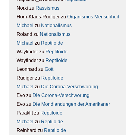
Norxi
zu
Ras­sis­mus
Horn-Klaus-Rüdiger
zu
Orga­nis­mus Mensch­heit
Michael
zu
Natio­na­lis­mus
Roland
zu
Natio­na­lis­mus
Michael
zu
Rep­ti­lo­ide
Wayfinder
zu
Rep­ti­lo­ide
Wayfinder
zu
Rep­ti­lo­ide
Leonhard
zu
Gott
Rüdiger
zu
Rep­ti­lo­ide
Michael
zu
Die Coro­na-Ver­schwö­rung
Evo
zu
Die Coro­na-Ver­schwö­rung
Evo
zu
Die Mond­lan­dun­gen der Ame­ri­ka­ner
Paraklit
zu
Rep­ti­lo­ide
Michael
zu
Rep­ti­lo­ide
Reinhard
zu
Rep­ti­lo­ide