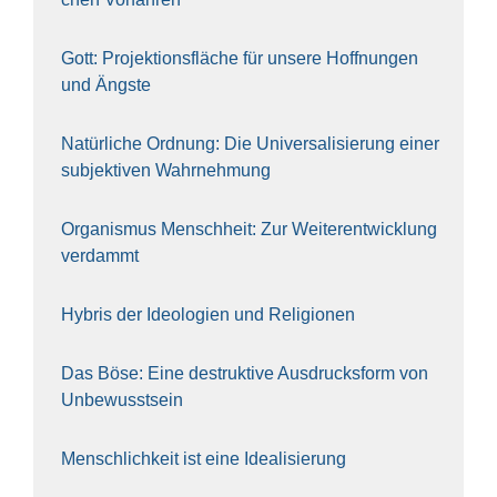
Gott: Pro­jek­ti­ons­flä­che für unse­re Hoff­nun­gen
und Ängs­te
Natür­li­che Ord­nung: Die Uni­ver­sa­li­sie­rung einer
sub­jek­ti­ven Wahr­neh­mung
Orga­nis­mus Mensch­heit: Zur Wei­ter­ent­wick­lung
ver­dammt
Hybris der Ideo­lo­gien und Reli­gio­nen
Das Böse: Eine destruk­ti­ve Aus­drucks­form von
Unbe­wusst­sein
Mensch­lich­keit ist eine Idea­li­sie­rung