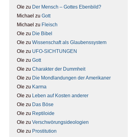
Ole
zu
Der Mensch – Got­tes Eben­bild?
Michael
zu
Gott
Michael
zu
Fleisch
Ole
zu
Die Bibel
Ole
zu
Wis­sen­schaft als Glau­bens­sys­tem
Ole
zu
UFO-SICH­TUN­GEN
Ole
zu
Gott
Ole
zu
Cha­rak­ter der Dumm­heit
Ole
zu
Die Mond­lan­dun­gen der Ame­ri­ka­ner
Ole
zu
Kar­ma
Ole
zu
Leben auf Kos­ten ande­rer
Ole
zu
Das Böse
Ole
zu
Rep­ti­lo­ide
Ole
zu
Ver­schwö­rungs­ideo­lo­gien
Ole
zu
Pro­sti­tu­ti­on