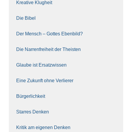
Krea­ti­ve Klug­heit
Die Bibel
Der Mensch – Got­tes Eben­bild?
Die Nar­ren­frei­heit der The­is­ten
Glau­be ist Ersatz­wis­sen
Eine Zukunft ohne Ver­lie­rer
Bür­ger­lich­keit
Star­res Den­ken
Kri­tik am eige­nen Den­ken