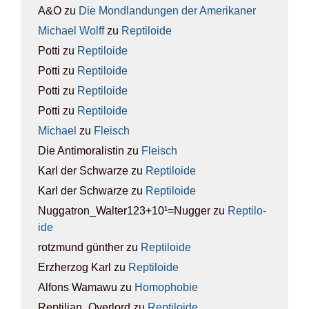
A&O
zu
Die Mond­lan­dun­gen der Ame­ri­ka­ner
Michael Wolff
zu
Rep­ti­lo­ide
Potti
zu
Rep­ti­lo­ide
Potti
zu
Rep­ti­lo­ide
Potti
zu
Rep­ti­lo­ide
Potti
zu
Rep­ti­lo­ide
Michael
zu
Fleisch
Die Antimoralistin
zu
Fleisch
Karl der Schwarze
zu
Rep­ti­lo­ide
Karl der Schwarze
zu
Rep­ti­lo­ide
Nuggatron_Walter123+10¹=Nugger
zu
Rep­ti­lo­
ide
rotzmund günther
zu
Rep­ti­lo­ide
Erzherzog Karl
zu
Rep­ti­lo­ide
Alfons Wamawu
zu
Homo­pho­bie
Reptilian_Overlord
zu
Rep­ti­lo­ide