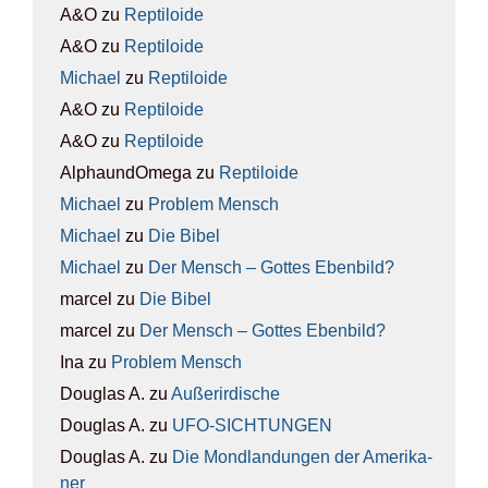
A&O
zu
Rep­ti­lo­ide
A&O
zu
Rep­ti­lo­ide
Michael
zu
Rep­ti­lo­ide
A&O
zu
Rep­ti­lo­ide
A&O
zu
Rep­ti­lo­ide
AlphaundOmega
zu
Rep­ti­lo­ide
Michael
zu
Pro­blem Mensch
Michael
zu
Die Bibel
Michael
zu
Der Mensch – Got­tes Eben­bild?
marcel
zu
Die Bibel
marcel
zu
Der Mensch – Got­tes Eben­bild?
Ina
zu
Pro­blem Mensch
Douglas A.
zu
Außer­ir­di­sche
Douglas A.
zu
UFO-SICH­TUN­GEN
Douglas A.
zu
Die Mond­lan­dun­gen der Ame­ri­ka­
ner