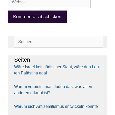
Suchen
nach:
Sei­ten
Wäre Isra­el kein jüdi­scher Staat, wäre den Leu­
ten Paläs­ti­na egal
War­um ver­bie­tet man Juden das, was allen
ande­ren erlaubt ist?
War­um sich Anti­se­mi­tis­mus ent­wi­ckeln konn­te