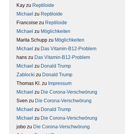
Kay
zu
Rep­ti­lo­ide
Michael
zu
Rep­ti­lo­ide
Francoise
zu
Rep­ti­lo­ide
Michael
zu
Mög­lich­kei­ten
Marita Schupp
zu
Mög­lich­kei­ten
Michael
zu
Das Vit­amin-B12-Pro­blem
hans
zu
Das Vit­amin-B12-Pro­blem
Michael
zu
Donald Trump
Zablocki
zu
Donald Trump
Thomas Kl.
zu
Impres­sum
Michael
zu
Die Coro­na-Ver­schwö­rung
Sven
zu
Die Coro­na-Ver­schwö­rung
Michael
zu
Donald Trump
Michael
zu
Die Coro­na-Ver­schwö­rung
jobo
zu
Die Coro­na-Ver­schwö­rung