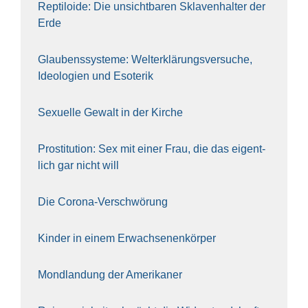
Rep­ti­lo­ide: Die unsicht­ba­ren Skla­ven­hal­ter der
Erde
Glau­bens­sys­te­me: Welt­erklä­rungs­ver­su­che,
Ideo­lo­gien und Eso­te­rik
Sexu­el­le Gewalt in der Kir­che
Pro­sti­tu­ti­on: Sex mit einer Frau, die das eigent­
lich gar nicht will
Die Coro­na-Ver­schwö­rung
Kin­der in einem Erwach­se­nen­kör­per
Mond­lan­dung der Ame­ri­ka­ner