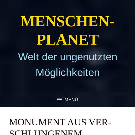
Zum
Inhalt
MEN­SCHEN­
springen
PLA­NET
Welt der ungenutzten
Möglichkeiten
MENÜ
MONU­MENT AUS VER­
SCHLUN­GE­NEM