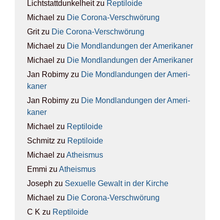
Lichtstattdunkelheit
zu
Rep­ti­lo­ide
Michael
zu
Die Coro­na-Ver­schwö­rung
Grit
zu
Die Coro­na-Ver­schwö­rung
Michael
zu
Die Mond­lan­dun­gen der Ame­ri­ka­ner
Michael
zu
Die Mond­lan­dun­gen der Ame­ri­ka­ner
Jan Robimy
zu
Die Mond­lan­dun­gen der Ame­ri­
ka­ner
Jan Robimy
zu
Die Mond­lan­dun­gen der Ame­ri­
ka­ner
Michael
zu
Rep­ti­lo­ide
Schmitz
zu
Rep­ti­lo­ide
Michael
zu
Athe­is­mus
Emmi
zu
Athe­is­mus
Joseph
zu
Sexu­el­le Gewalt in der Kir­che
Michael
zu
Die Coro­na-Ver­schwö­rung
C K
zu
Rep­ti­lo­ide