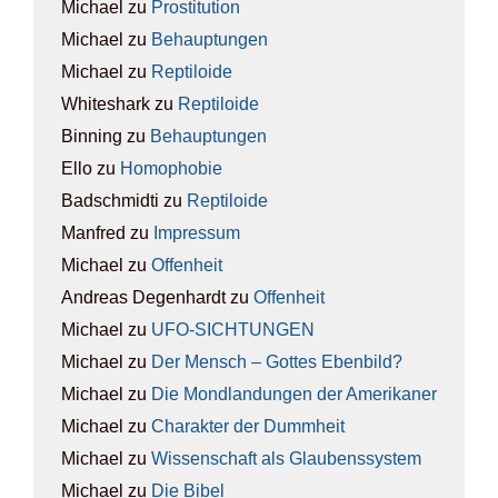
Michael
zu
Pro­sti­tu­ti­on
Michael
zu
Behaup­tun­gen
Michael
zu
Rep­ti­lo­ide
Whiteshark
zu
Rep­ti­lo­ide
Binning
zu
Behaup­tun­gen
Ello
zu
Homo­pho­bie
Badschmidti
zu
Rep­ti­lo­ide
Manfred
zu
Impres­sum
Michael
zu
Offen­heit
Andreas Degenhardt
zu
Offen­heit
Michael
zu
UFO-SICH­TUN­GEN
Michael
zu
Der Mensch – Got­tes Eben­bild?
Michael
zu
Die Mond­lan­dun­gen der Ame­ri­ka­ner
Michael
zu
Cha­rak­ter der Dumm­heit
Michael
zu
Wis­sen­schaft als Glau­bens­sys­tem
Michael
zu
Die Bibel