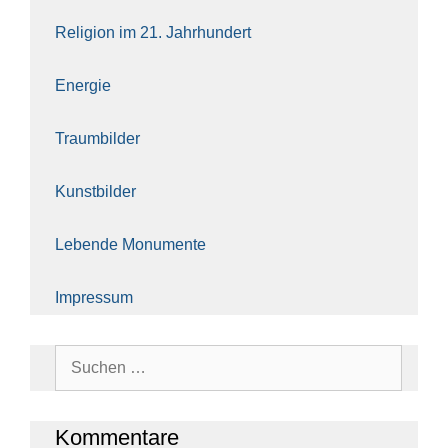
Reli­gi­on im 21. Jahr­hun­dert
Ener­gie
Traum­bil­der
Kunst­bil­der
Leben­de Monu­men­te
Impres­sum
Suchen
nach:
Kom­men­ta­re