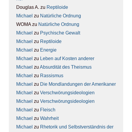
Douglas A.
zu
Rep­ti­lo­ide
Michael
zu
Natür­li­che Ord­nung
WOMA
zu
Natür­li­che Ord­nung
Michael
zu
Psy­chi­sche Gewalt
Michael
zu
Rep­ti­lo­ide
Michael
zu
Ener­gie
Michael
zu
Leben auf Kos­ten ande­rer
Michael
zu
Absur­di­tät des The­is­mus
Michael
zu
Ras­sis­mus
Michael
zu
Die Mond­lan­dun­gen der Ame­ri­ka­ner
Michael
zu
Ver­schwö­rungs­ideo­lo­gien
Michael
zu
Ver­schwö­rungs­ideo­lo­gien
Michael
zu
Fleisch
Michael
zu
Wahr­heit
Michael
zu
Rhe­to­rik und Selbst­ver­ständ­nis der