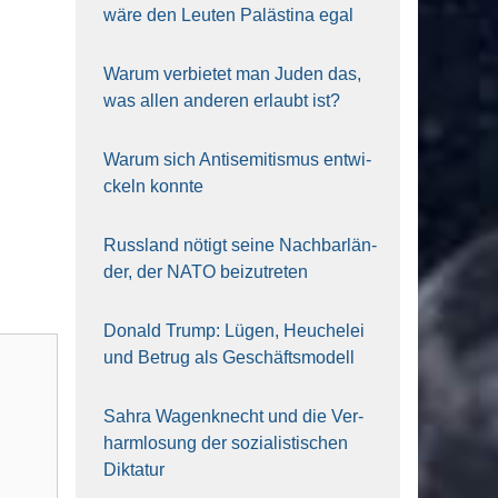
wäre den Leu­ten Paläs­ti­na egal
War­um ver­bie­tet man Juden das,
was allen ande­ren erlaubt ist?
War­um sich Anti­se­mi­tis­mus ent­wi­
ckeln konn­te
Russ­land nötigt sei­ne Nach­bar­län­
der, der NATO bei­zu­tre­ten
Donald Trump: Lügen, Heu­che­lei
und Betrug als Geschäfts­mo­dell
Sahra Wagen­knecht und die Ver­
harm­lo­sung der sozia­lis­ti­schen
Dik­ta­tur