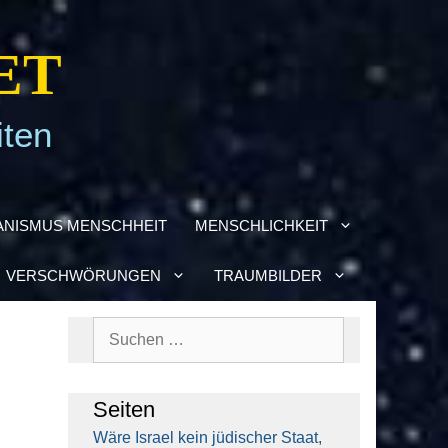
ET
iten
­NIS­MUS MENSCH­HEIT
MENSCH­LICH­KEIT
VER­SCHWÖ­RUN­GEN
TRAUM­BIL­DER
Suchen
nach:
Sei­ten
Wäre Isra­el kein jüdi­scher Staat,