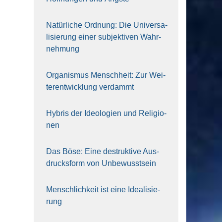
Natür­li­che Ord­nung: Die Uni­ver­sa­
li­sie­rung einer sub­jek­ti­ven Wahr­
neh­mung
Orga­nis­mus Mensch­heit: Zur Wei­
ter­ent­wick­lung ver­dammt
Hybris der Ideo­lo­gien und Reli­gio­
nen
Das Böse: Eine destruk­ti­ve Aus­
drucks­form von Unbe­wusst­sein
Mensch­lich­keit ist eine Idea­li­sie­
rung