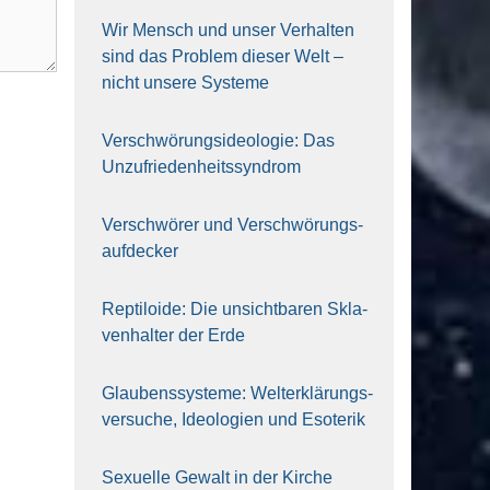
Wir Mensch und unser Ver­hal­ten
sind das Pro­blem die­ser Welt –
nicht unse­re Sys‍te‍me
Ver­schwö­rungs­ideo­lo­gie: Das
Unzufrieden­heitssyndrom
Ver­schwö­rer und Verschwörungs­
aufdecker
Rep­ti­lo­ide: Die unsicht­ba­ren Skla­
ven­hal­ter der Erde
Glau­bens­sys­te­me: Welt­erklä­rungs­
ver­su­che, Ideo­lo­gien und Eso­te­rik
Sexu­el­le Gewalt in der Kir­che