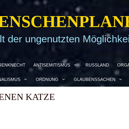
EN­SCHEN­PLA­N
t der ungenutzten Möglichke
GEN­KNECHT
ANTI­SE­MI­TIS­MUS
RUSS­LAND
ORGA
NA­LIS­MUS
ORD­NUNG
GLAU­BENS­SA­CHEN
E­NEN KAT­ZE