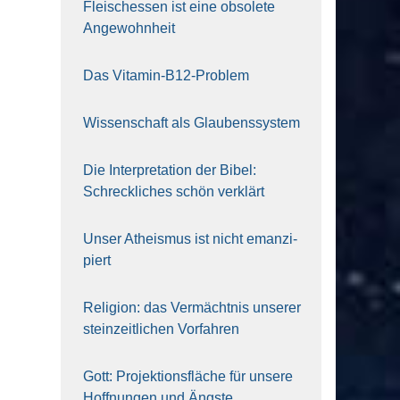
Fleisch­essen ist eine obso­le­te
An‍ge‍wohn‍heit
Das Vit­amin-B12-Pro­blem
Wis­sen­schaft als Glau­bens­sys­tem
Die Inter­pre­ta­ti­on der Bibel:
Schreck­li­ches schön ver­klärt
Unser Athe­is­mus ist nicht eman­zi­
piert
Reli­gi­on: das Ver­mächt­nis unse­rer
stein­zeit­li­chen Vor­fah­ren
Gott: Pro­jek­ti­ons­flä­che für unse­re
Hoff­nun­gen und Ängs­te