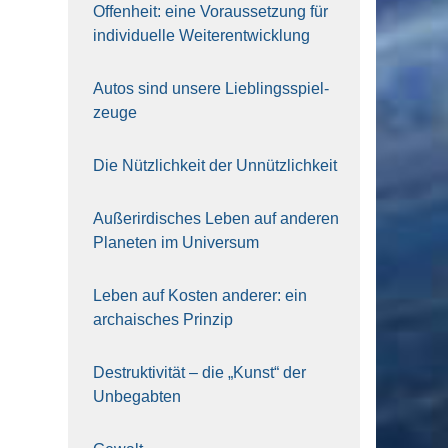
Offen­heit: eine Vor­aus­set­zung für
indi­vi­du­el­le Wei­ter­ent­wick­lung
Autos sind unse­re Lieb­lings­spiel­
zeu­ge
Die Nütz­lich­keit der Unnütz­lich­keit
Außer­ir­di­sches Leben auf ande­ren
Pla­ne­ten im Uni­ver­sum
Leben auf Kos­ten ande­rer: ein
archai­sches Prin­zip
Destruk­ti­vi­tät – die „Kunst“ der
Unbe­gab­ten