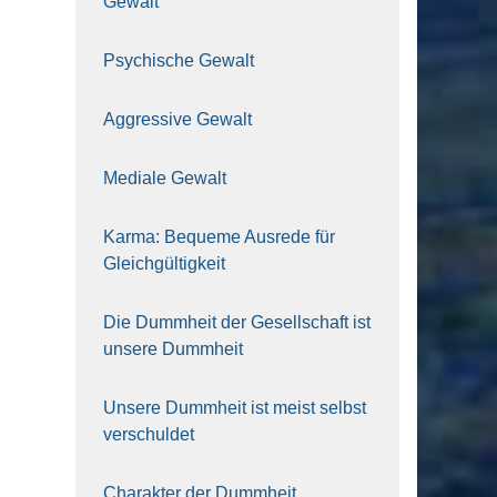
Gewalt
Psy­chi­sche Gewalt
Aggres­si­ve Gewalt
Media­le Gewalt
Kar­ma: Beque­me Aus­re­de für
Gleich­gül­tig­keit
Die Dumm­heit der Gesell­schaft ist
unse­re Dumm­heit
Unse­re Dumm­heit ist meist selbst
ver­schul­det
Cha­rak­ter der Dumm­heit