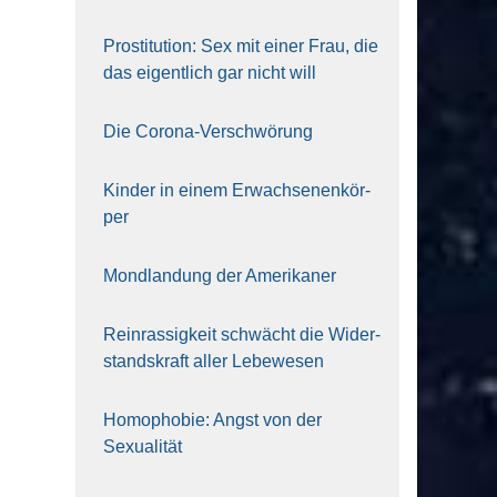
Pro­sti­tu­ti­on: Sex mit einer Frau, die
das eigent­lich gar nicht will
Die Coro­na-Ver­schwö­rung
Kin­der in einem Erwach­se­nen­kör­
per
Mond­lan­dung der Ame­ri­ka­ner
Rein­ras­sig­keit schwächt die Wider­
stands­kraft aller Lebe­we­sen
Homo­pho­bie: Angst von der
Sexua­li­tät