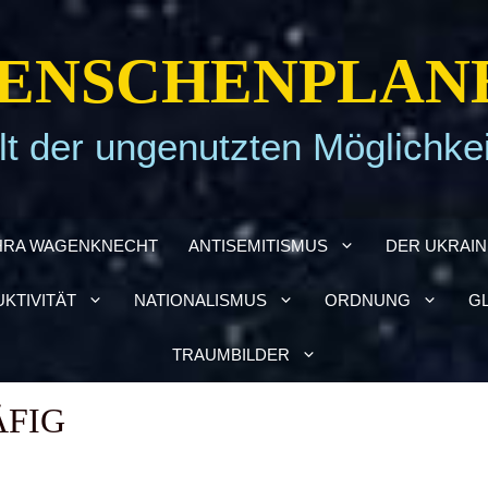
EN­SCHEN­PLA­N
t der ungenutzten Möglichke
HRA WAGEN­KNECHT
ANTI­SE­MI­TIS­MUS
DER UKRAI­­
­TI­VI­TÄT
NATIO­NA­LIS­MUS
ORD­NUNG
GL
TRAUM­BIL­DER
ÄFIG