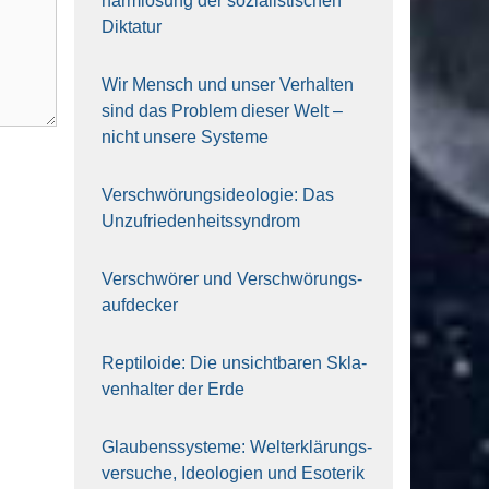
harm­lo­sung der sozia­lis­ti­schen
Dik­ta­tur
Wir Mensch und unser Ver­hal­ten
sind das Pro­blem die­ser Welt –
nicht unse­re Sys‍te‍me
Ver­schwö­rungs­ideo­lo­gie: Das
Unzufrieden­heitssyndrom
Ver­schwö­rer und Verschwörungs­
aufdecker
Rep­ti­lo­ide: Die unsicht­ba­ren Skla­
ven­hal­ter der Erde
Glau­bens­sys­te­me: Welt­erklä­rungs­
ver­su­che, Ideo­lo­gien und Eso­te­rik