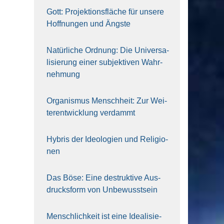
Gott: Pro­jek­ti­ons­flä­che für unse­re
Hoff­nun­gen und Ängs­te
Natür­li­che Ord­nung: Die Uni­ver­sa­
li­sie­rung einer sub­jek­ti­ven Wahr­
neh­mung
Orga­nis­mus Mensch­heit: Zur Wei­
ter­ent­wick­lung ver­dammt
Hybris der Ideo­lo­gien und Reli­gio­
nen
Das Böse: Eine destruk­ti­ve Aus­
drucks­form von Unbe­wusst­sein
Mensch­lich­keit ist eine Idea­li­sie­