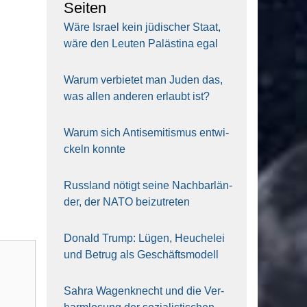
Sei­ten
Wäre Isra­el kein jüdi­scher Staat,
wäre den Leu­ten Paläs­ti­na egal
War­um ver­bie­tet man Juden das,
was allen ande­ren erlaubt ist?
War­um sich Anti­se­mi­tis­mus ent­wi­
ckeln konn­te
Russ­land nötigt sei­ne Nach­bar­län­
der, der NATO bei­zu­tre­ten
Donald Trump: Lügen, Heu­che­lei
und Betrug als Geschäfts­mo­dell
Sahra Wagen­knecht und die Ver­