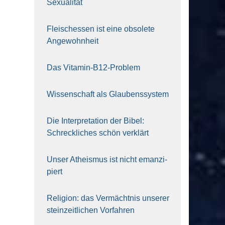
Sexua­li­tät
Fleisch­essen ist eine obso­le­te
An‍ge‍wohn‍heit
Das Vit­amin-B12-Pro­blem
Wis­sen­schaft als Glau­bens­sys­tem
Die Inter­pre­ta­ti­on der Bibel:
Schreck­li­ches schön ver­klärt
Unser Athe­is­mus ist nicht eman­zi­
piert
Reli­gi­on: das Ver­mächt­nis unse­rer
stein­zeit­li­chen Vor­fah­ren