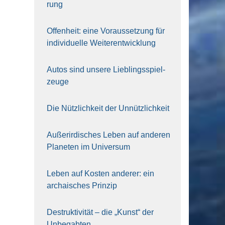
rung
Offen­heit: eine Vor­aus­set­zung für
indi­vi­du­el­le Wei­ter­ent­wick­lung
Autos sind unse­re Lieb­lings­spiel­
zeu­ge
Die Nütz­lich­keit der Unnütz­lich­keit
Außer­ir­di­sches Leben auf ande­ren
Pla­ne­ten im Uni­ver­sum
Leben auf Kos­ten ande­rer: ein
archai­sches Prin­zip
Destruk­ti­vi­tät – die „Kunst“ der
Unbe­gab­ten