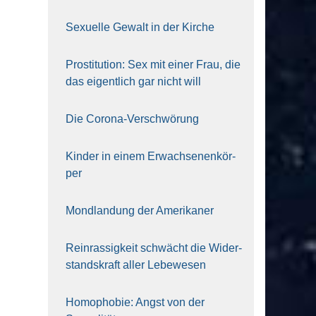
Sexu­el­le Gewalt in der Kir­che
Pro­sti­tu­ti­on: Sex mit einer Frau, die
das eigent­lich gar nicht will
Die Coro­na-Ver­schwö­rung
Kin­der in einem Erwach­se­nen­kör­
per
Mond­lan­dung der Ame­ri­ka­ner
Rein­ras­sig­keit schwächt die Wider­
stands­kraft aller Lebe­we­sen
Homo­pho­bie: Angst von der