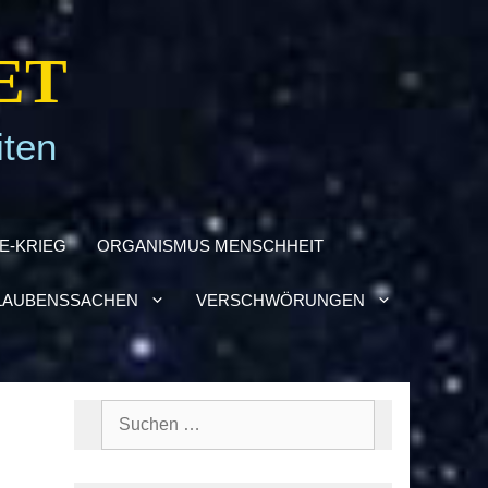
ET
iten
NE-KRIEG
ORGA­NIS­MUS MENSCH­HEIT
AU­BENS­SA­CHEN
VER­SCHWÖ­RUN­GEN
Suchen
nach: