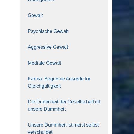
Gewalt
Psy­chi­sche Gewalt
Aggres­si­ve Gewalt
Media­le Gewalt
Kar­ma: Beque­me Aus­re­de für
Gleich­gül­tig­keit
Die Dumm­heit der Gesell­schaft ist
unse­re Dumm­heit
Unse­re Dumm­heit ist meist selbst
ver­schul­det