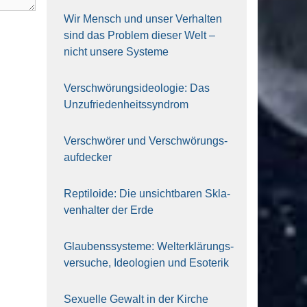
Wir Mensch und unser Ver­hal­ten
sind das Pro­blem die­ser Welt –
nicht unse­re Sys‍te‍me
Ver­schwö­rungs­ideo­lo­gie: Das
Unzufrieden­heitssyndrom
Ver­schwö­rer und Verschwörungs­
aufdecker
Rep­ti­lo­ide: Die unsicht­ba­ren Skla­
ven­hal­ter der Erde
Glau­bens­sys­te­me: Welt­erklä­rungs­
ver­su­che, Ideo­lo­gien und Eso­te­rik
Sexu­el­le Gewalt in der Kir­che