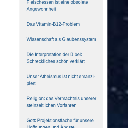
Fleisch­essen ist eine obso­le­te
An‍ge‍wohn‍heit
Das Vit­amin-B12-Pro­blem
Wis­sen­schaft als Glau­bens­sys­tem
Die Inter­pre­ta­ti­on der Bibel:
Schreck­li­ches schön ver­klärt
Unser Athe­is­mus ist nicht eman­zi­
piert
Reli­gi­on: das Ver­mächt­nis unse­rer
stein­zeit­li­chen Vor­fah­ren
Gott: Pro­jek­ti­ons­flä­che für unse­re
Hoff­nun­gen und Ängs­te