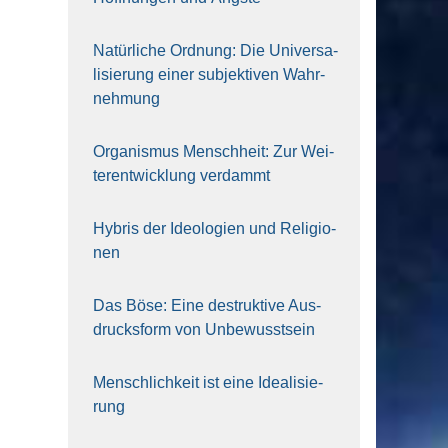
Natür­li­che Ord­nung: Die Uni­ver­sa­
li­sie­rung einer sub­jek­ti­ven Wahr­
neh­mung
Orga­nis­mus Mensch­heit: Zur Wei­
ter­ent­wick­lung ver­dammt
Hybris der Ideo­lo­gien und Reli­gio­
nen
Das Böse: Eine destruk­ti­ve Aus­
drucks­form von Unbe­wusst­sein
Mensch­lich­keit ist eine Idea­li­sie­
rung