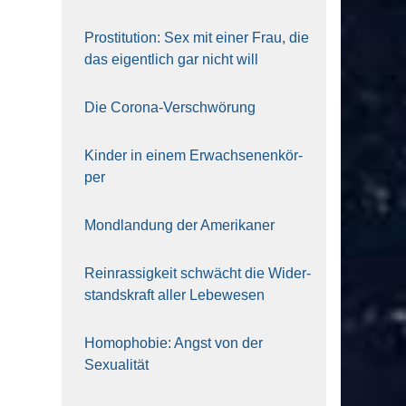
Pro­sti­tu­ti­on: Sex mit einer Frau, die
das eigent­lich gar nicht will
Die Coro­na-Ver­schwö­rung
Kin­der in einem Erwach­se­nen­kör­
per
Mond­lan­dung der Ame­ri­ka­ner
Rein­ras­sig­keit schwächt die Wider­
stands­kraft aller Lebe­we­sen
Homo­pho­bie: Angst von der
Sexua­li­tät