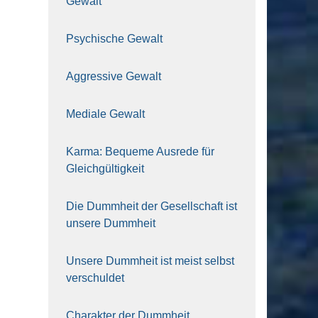
Gewalt
Psy­chi­sche Gewalt
Aggres­si­ve Gewalt
Media­le Gewalt
Kar­ma: Beque­me Aus­re­de für
Gleich­gül­tig­keit
Die Dumm­heit der Gesell­schaft ist
unse­re Dumm­heit
Unse­re Dumm­heit ist meist selbst
ver­schul­det
Cha­rak­ter der Dumm­heit