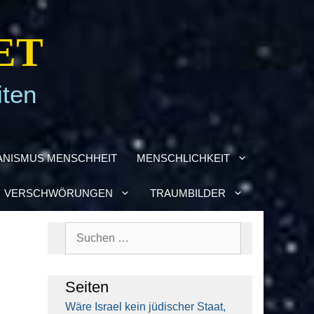
ET
iten
­NIS­MUS MENSCH­HEIT
MENSCH­LICH­KEIT
VER­SCHWÖ­RUN­GEN
TRAUM­BIL­DER
Suchen
nach:
Sei­ten
Wäre Isra­el kein jüdi­scher Staat,