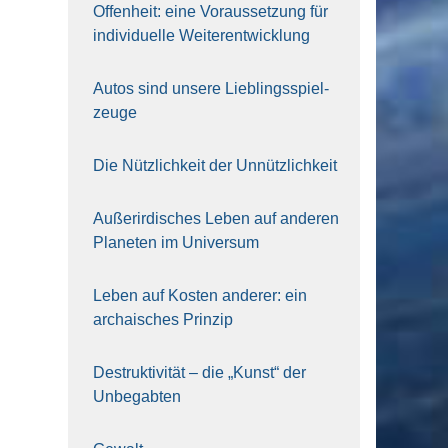
Offen­heit: eine Vor­aus­set­zung für
indi­vi­du­el­le Wei­ter­ent­wick­lung
Autos sind unse­re Lieb­lings­spiel­
zeu­ge
Die Nütz­lich­keit der Unnütz­lich­keit
Außer­ir­di­sches Leben auf ande­ren
Pla­ne­ten im Uni­ver­sum
Leben auf Kos­ten ande­rer: ein
archai­sches Prin­zip
Destruk­ti­vi­tät – die „Kunst“ der
Unbe­gab­ten