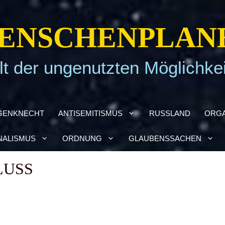
EN­SCHEN­PLA­N
t der ungenutzten Möglichke
GEN­KNECHT
ANTI­SE­MI­TIS­MUS
RUSS­LAND
ORGA
NA­LIS­MUS
ORD­NUNG
GLAU­BENS­SA­CHEN
LUSS