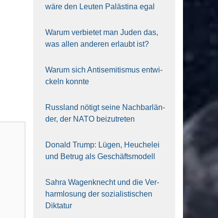
wäre den Leu­ten Paläs­ti­na egal
War­um ver­bie­tet man Juden das,
was allen ande­ren erlaubt ist?
War­um sich Anti­se­mi­tis­mus ent­wi­
ckeln konn­te
Russ­land nötigt sei­ne Nach­bar­län­
der, der NATO bei­zu­tre­ten
Donald Trump: Lügen, Heu­che­lei
und Betrug als Geschäfts­mo­dell
Sahra Wagen­knecht und die Ver­
harm­lo­sung der sozia­lis­ti­schen
Dik­ta­tur