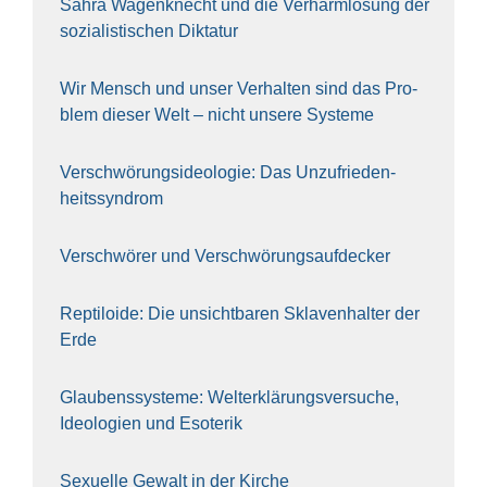
Sahra Wagen­knecht und die Ver­harm­lo­sung der
sozia­lis­ti­schen Dik­ta­tur
Wir Mensch und unser Ver­hal­ten sind das Pro­
blem die­ser Welt – nicht unse­re Sys‍te‍me
Ver­schwö­rungs­ideo­lo­gie: Das Unzufrieden­
heitssyndrom
Ver­schwö­rer und Verschwörungs­aufdecker
Rep­ti­lo­ide: Die unsicht­ba­ren Skla­ven­hal­ter der
Erde
Glau­bens­sys­te­me: Welt­erklä­rungs­ver­su­che,
Ideo­lo­gien und Eso­te­rik
Sexu­el­le Gewalt in der Kir­che