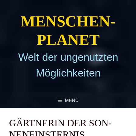
Zum
Inhalt
MEN­SCHEN­
springen
PLA­NET
Welt der ungenutzten
Möglichkeiten
MENÜ
GÄRT­NE­RIN DER SON­
NEN­FINS­TER­NIS