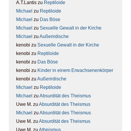
A.T.Lantis
zu
Rep­ti­lo­ide
Michael
zu
Rep­ti­lo­ide
Michael
zu
Das Böse
Michael
zu
Sexu­el­le Gewalt in der Kir­che
Michael
zu
Außer­ir­di­sche
kenobi
zu
Sexu­el­le Gewalt in der Kir­che
kenobi
zu
Rep­ti­lo­ide
kenobi
zu
Das Böse
kenobi
zu
Kin­der in einem Erwach­se­nen­kör­per
kenobi
zu
Außer­ir­di­sche
Michael
zu
Rep­ti­lo­ide
Michael
zu
Absur­di­tät des The­is­mus
Uwe M.
zu
Absur­di­tät des The­is­mus
Michael
zu
Absur­di­tät des The­is­mus
Uwe M.
zu
Absur­di­tät des The­is­mus
Uwe M.
zu
Athe­is­mus