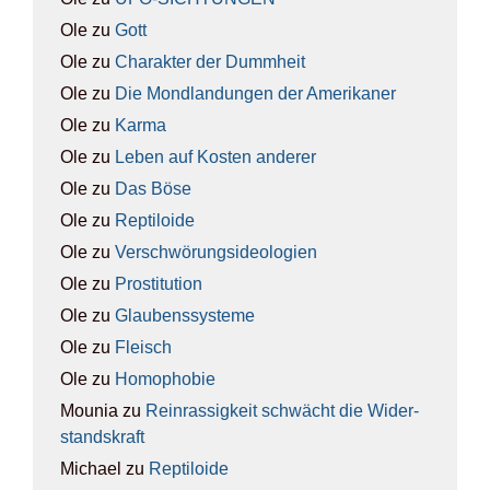
Ole
zu
Gott
Ole
zu
Cha­rak­ter der Dumm­heit
Ole
zu
Die Mond­lan­dun­gen der Ame­ri­ka­ner
Ole
zu
Kar­ma
Ole
zu
Leben auf Kos­ten ande­rer
Ole
zu
Das Böse
Ole
zu
Rep­ti­lo­ide
Ole
zu
Ver­schwö­rungs­ideo­lo­gien
Ole
zu
Pro­sti­tu­ti­on
Ole
zu
Glau­bens­sys­te­me
Ole
zu
Fleisch
Ole
zu
Homo­pho­bie
Mounia
zu
Rein­ras­sig­keit schwächt die Wider­
stands­kraft
Michael
zu
Rep­ti­lo­ide