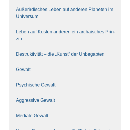
Außer­ir­di­sches Leben auf ande­ren Pla­ne­ten im
Uni­ver­sum
Leben auf Kos­ten ande­rer: ein archai­sches Prin­
zip
Destruk­ti­vi­tät – die „Kunst“ der Unbe­gab­ten
Gewalt
Psy­chi­sche Gewalt
Aggres­si­ve Gewalt
Media­le Gewalt