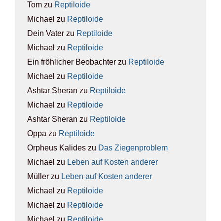
Tom
zu
Rep­ti­lo­ide
Michael
zu
Rep­ti­lo­ide
Dein Vater
zu
Rep­ti­lo­ide
Michael
zu
Rep­ti­lo­ide
Ein fröhlicher Beobachter
zu
Rep­ti­lo­ide
Michael
zu
Rep­ti­lo­ide
Ashtar Sheran
zu
Rep­ti­lo­ide
Michael
zu
Rep­ti­lo­ide
Ashtar Sheran
zu
Rep­ti­lo­ide
Oppa
zu
Rep­ti­lo­ide
Orpheus Kalides
zu
Das Zie­gen­pro­blem
Michael
zu
Leben auf Kos­ten ande­rer
Müller
zu
Leben auf Kos­ten ande­rer
Michael
zu
Rep­ti­lo­ide
Michael
zu
Rep­ti­lo­ide
Michael
zu
Rep­ti­lo­ide