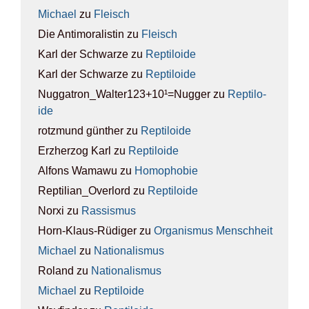
Michael
zu
Fleisch
Die Antimoralistin
zu
Fleisch
Karl der Schwarze
zu
Rep­ti­lo­ide
Karl der Schwarze
zu
Rep­ti­lo­ide
Nuggatron_Walter123+10¹=Nugger
zu
Rep­ti­lo­
ide
rotzmund günther
zu
Rep­ti­lo­ide
Erzherzog Karl
zu
Rep­ti­lo­ide
Alfons Wamawu
zu
Homo­pho­bie
Reptilian_Overlord
zu
Rep­ti­lo­ide
Norxi
zu
Ras­sis­mus
Horn-Klaus-Rüdiger
zu
Orga­nis­mus Mensch­heit
Michael
zu
Natio­na­lis­mus
Roland
zu
Natio­na­lis­mus
Michael
zu
Rep­ti­lo­ide