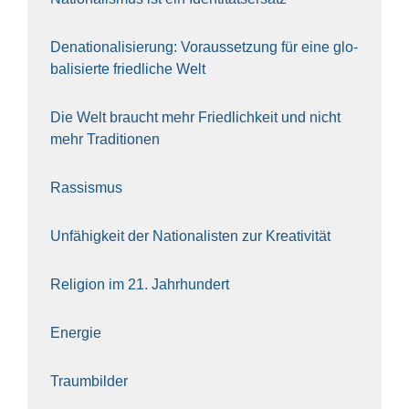
Dena­tio­na­li­sie­rung: Vor­aus­set­zung für eine glo­
ba­li­sier­te fried­li­che Welt
Die Welt braucht mehr Fried­lich­keit und nicht
mehr Tra­di­tio­nen
Ras­sis­mus
Unfä­hig­keit der Natio­na­lis­ten zur Krea­ti­vi­tät
Reli­gi­on im 21. Jahr­hun­dert
Ener­gie
Traum­bil­der