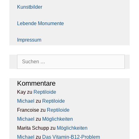
Kunst­bil­der
Leben­de Monu­men­te
Impres­sum
Suchen
nach:
Kom­men­ta­re
Kay
zu
Rep­ti­lo­ide
Michael
zu
Rep­ti­lo­ide
Francoise
zu
Rep­ti­lo­ide
Michael
zu
Mög­lich­kei­ten
Marita Schupp
zu
Mög­lich­kei­ten
Michael
zu
Das Vit­amin-B12-Pro­blem