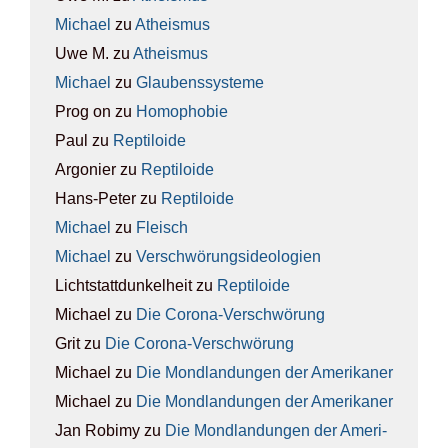
Michael
zu
Athe­is­mus
Uwe M.
zu
Athe­is­mus
Michael
zu
Glau­bens­sys­te­me
Prog on
zu
Homo­pho­bie
Paul
zu
Rep­ti­lo­ide
Argonier
zu
Rep­ti­lo­ide
Hans-Peter
zu
Rep­ti­lo­ide
Michael
zu
Fleisch
Michael
zu
Ver­schwö­rungs­ideo­lo­gien
Lichtstattdunkelheit
zu
Rep­ti­lo­ide
Michael
zu
Die Coro­na-Ver­schwö­rung
Grit
zu
Die Coro­na-Ver­schwö­rung
Michael
zu
Die Mond­lan­dun­gen der Ame­ri­ka­ner
Michael
zu
Die Mond­lan­dun­gen der Ame­ri­ka­ner
Jan Robimy
zu
Die Mond­lan­dun­gen der Ame­ri­