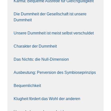
Kar­ma: Beque­me Aus­re­de für Gleich­gül­tig­keit
Die Dumm­heit der Gesell­schaft ist unse­re
Dumm­heit
Unse­re Dumm­heit ist meist selbst ver­schul­det
Cha­rak­ter der Dumm­heit
Das Nichts: die Null-Dimen­si­on
Aus­beu­tung: Per­ver­si­on des Sym­bio­se­prin­zips
Bequem­lich­keit
Klug­heit för­dert das Wohl der ande­ren