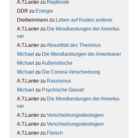
A.T.Lanter
zu
Rep­ti­lo­ide
DDR
zu
Ener­gie
Dreibeinmann
zu
Leben auf Kos­ten ande­rer
A.T.Lanter
zu
Die Mond­lan­dun­gen der Ame­ri­ka­
ner
A.T.Lanter
zu
Absur­di­tät des The­is­mus
Michael
zu
Die Mond­lan­dun­gen der Ame­ri­ka­ner
Michael
zu
Außer­ir­di­sche
Michael
zu
Die Coro­na-Ver­schwö­rung
A.T.Lanter
zu
Ras­sis­mus
Michael
zu
Psy­chi­sche Gewalt
A.T.Lanter
zu
Die Mond­lan­dun­gen der Ame­ri­ka­
ner
A.T.Lanter
zu
Ver­schwö­rungs­ideo­lo­gien
A.T.Lanter
zu
Ver­schwö­rungs­ideo­lo­gien
A.T.Lanter
zu
Fleisch