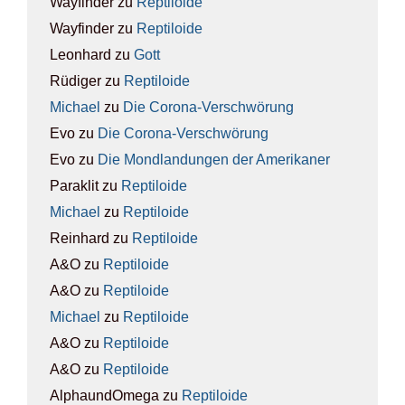
Wayfinder
zu
Rep­ti­lo­ide
Wayfinder
zu
Rep­ti­lo­ide
Leonhard
zu
Gott
Rüdiger
zu
Rep­ti­lo­ide
Michael
zu
Die Coro­na-Ver­schwö­rung
Evo
zu
Die Coro­na-Ver­schwö­rung
Evo
zu
Die Mond­lan­dun­gen der Ame­ri­ka­ner
Paraklit
zu
Rep­ti­lo­ide
Michael
zu
Rep­ti­lo­ide
Reinhard
zu
Rep­ti­lo­ide
A&O
zu
Rep­ti­lo­ide
A&O
zu
Rep­ti­lo­ide
Michael
zu
Rep­ti­lo­ide
A&O
zu
Rep­ti­lo­ide
A&O
zu
Rep­ti­lo­ide
AlphaundOmega
zu
Rep­ti­lo­ide