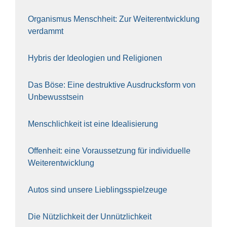
Orga­nis­mus Mensch­heit: Zur Wei­ter­ent­wick­lung
ver­dammt
Hybris der Ideo­lo­gien und Reli­gio­nen
Das Böse: Eine destruk­ti­ve Aus­drucks­form von
Unbe­wusst­sein
Mensch­lich­keit ist eine Idea­li­sie­rung
Offen­heit: eine Vor­aus­set­zung für indi­vi­du­el­le
Wei­ter­ent­wick­lung
Autos sind unse­re Lieb­lings­spiel­zeu­ge
Die Nütz­lich­keit der Unnütz­lich­keit