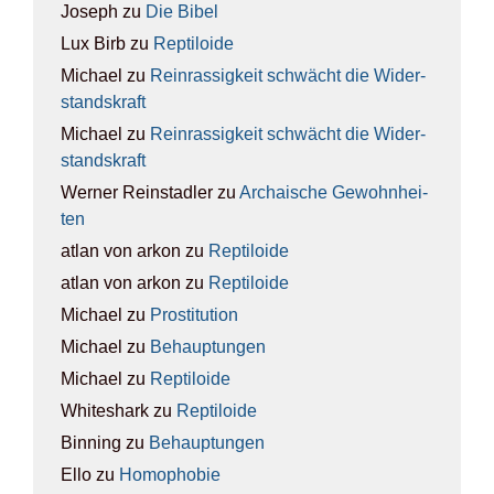
Joseph
zu
Die Bibel
Lux Birb
zu
Rep­ti­lo­ide
Michael
zu
Rein­ras­sig­keit schwächt die Wider­
stands­kraft
Michael
zu
Rein­ras­sig­keit schwächt die Wider­
stands­kraft
Werner Reinstadler
zu
Archai­sche Gewohn­hei­
ten
atlan von arkon
zu
Rep­ti­lo­ide
atlan von arkon
zu
Rep­ti­lo­ide
Michael
zu
Pro­sti­tu­ti­on
Michael
zu
Behaup­tun­gen
Michael
zu
Rep­ti­lo­ide
Whiteshark
zu
Rep­ti­lo­ide
Binning
zu
Behaup­tun­gen
Ello
zu
Homo­pho­bie