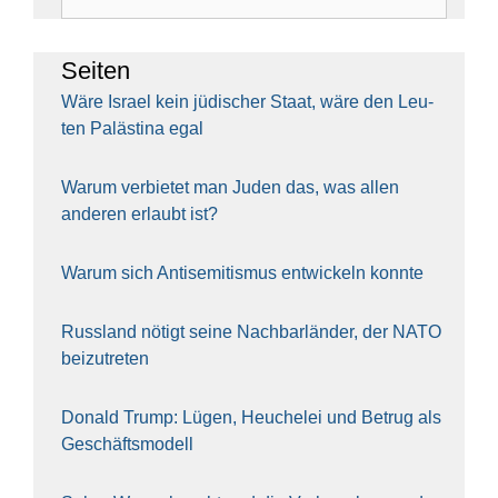
nach:
Sei­ten
Wäre Isra­el kein jüdi­scher Staat, wäre den Leu­
ten Paläs­ti­na egal
War­um ver­bie­tet man Juden das, was allen
ande­ren erlaubt ist?
War­um sich Anti­se­mi­tis­mus ent­wi­ckeln konn­te
Russ­land nötigt sei­ne Nach­bar­län­der, der NATO
bei­zu­tre­ten
Donald Trump: Lügen, Heu­che­lei und Betrug als
Geschäfts­mo­dell