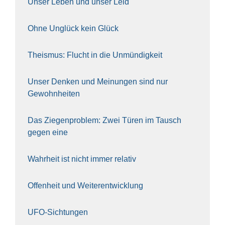
Unser Leben und unser Leid
Ohne Unglück kein Glück
The­is­mus: Flucht in die Unmün­dig­keit
Unser Den­ken und Mei­nun­gen sind nur
Gewohn­hei­ten
Das Zie­gen­pro­blem: Zwei Türen im Tausch
gegen eine
Wahr­heit ist nicht immer rela­tiv
Offen­heit und Wei­ter­ent­wick­lung
UFO-Sich­tun­gen