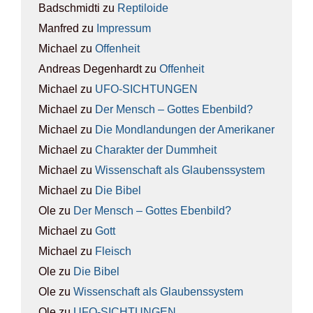
Badschmidti
zu
Rep­ti­lo­ide
Manfred
zu
Impres­sum
Michael
zu
Offen­heit
Andreas Degenhardt
zu
Offen­heit
Michael
zu
UFO-SICH­TUN­GEN
Michael
zu
Der Mensch – Got­tes Eben­bild?
Michael
zu
Die Mond­lan­dun­gen der Ame­ri­ka­ner
Michael
zu
Cha­rak­ter der Dumm­heit
Michael
zu
Wis­sen­schaft als Glau­bens­sys­tem
Michael
zu
Die Bibel
Ole
zu
Der Mensch – Got­tes Eben­bild?
Michael
zu
Gott
Michael
zu
Fleisch
Ole
zu
Die Bibel
Ole
zu
Wis­sen­schaft als Glau­bens­sys­tem
Ole
zu
UFO-SICH­TUN­GEN