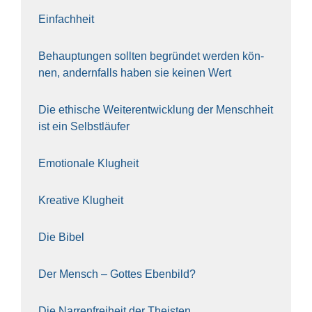
Ein­fach­heit
Behaup­tun­gen soll­ten begrün­det wer­den kön­
nen, andern­falls haben sie kei­nen Wert
Die ethi­sche Wei­ter­ent­wick­lung der Mensch­heit
ist ein Selbst­läu­fer
Emo­tio­na­le Klug­heit
Krea­ti­ve Klug­heit
Die Bibel
Der Mensch – Got­tes Eben­bild?
Die Nar­ren­frei­heit der The­is­ten