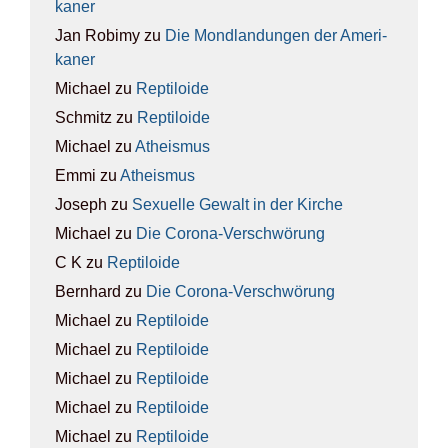
ka­ner
Jan Robimy
zu
Die Mond­lan­dun­gen der Ame­ri­
ka­ner
Michael
zu
Rep­ti­lo­ide
Schmitz
zu
Rep­ti­lo­ide
Michael
zu
Athe­is­mus
Emmi
zu
Athe­is­mus
Joseph
zu
Sexu­el­le Gewalt in der Kir­che
Michael
zu
Die Coro­na-Ver­schwö­rung
C K
zu
Rep­ti­lo­ide
Bernhard
zu
Die Coro­na-Ver­schwö­rung
Michael
zu
Rep­ti­lo­ide
Michael
zu
Rep­ti­lo­ide
Michael
zu
Rep­ti­lo­ide
Michael
zu
Rep­ti­lo­ide
Michael
zu
Rep­ti­lo­ide