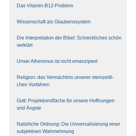
Das Vit­amin-B12-Pro­blem
Wis­sen­schaft als Glau­bens­sys­tem
Die Inter­pre­ta­ti­on der Bibel: Schreck­li­ches schön
ver­klärt
Unser Athe­is­mus ist nicht eman­zi­piert
Reli­gi­on: das Ver­mächt­nis unse­rer stein­zeit­li­
chen Vor­fah­ren
Gott: Pro­jek­ti­ons­flä­che für unse­re Hoff­nun­gen
und Ängs­te
Natür­li­che Ord­nung: Die Uni­ver­sa­li­sie­rung einer
sub­jek­ti­ven Wahr­neh­mung