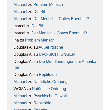
Michael
zu
Pro­blem Mensch
Michael
zu
Die Bibel
Michael
zu
Der Mensch – Got­tes Eben­bild?
marcel
zu
Die Bibel
marcel
zu
Der Mensch – Got­tes Eben­bild?
Ina
zu
Pro­blem Mensch
Douglas A.
zu
Außer­ir­di­sche
Douglas A.
zu
UFO-SICH­TUN­GEN
Douglas A.
zu
Die Mond­lan­dun­gen der Ame­ri­ka­
ner
Douglas A.
zu
Rep­ti­lo­ide
Michael
zu
Natür­li­che Ord­nung
WOMA
zu
Natür­li­che Ord­nung
Michael
zu
Psy­chi­sche Gewalt
Michael
zu
Rep­ti­lo­ide