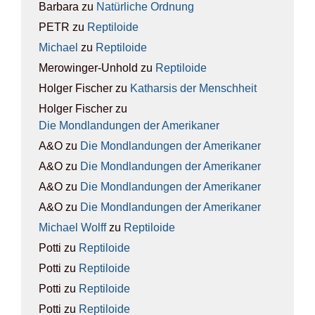
Barbara
zu
Natür­li­che Ord­nung
PETR
zu
Rep­ti­lo­ide
Michael
zu
Rep­ti­lo­ide
Merowinger-Unhold
zu
Rep­ti­lo­ide
Holger Fischer
zu
Kathar­sis der Mensch­heit
Holger Fischer
zu
Die Mond­lan­dun­gen der Ame­ri­ka­ner
A&O
zu
Die Mond­lan­dun­gen der Ame­ri­ka­ner
A&O
zu
Die Mond­lan­dun­gen der Ame­ri­ka­ner
A&O
zu
Die Mond­lan­dun­gen der Ame­ri­ka­ner
A&O
zu
Die Mond­lan­dun­gen der Ame­ri­ka­ner
Michael Wolff
zu
Rep­ti­lo­ide
Potti
zu
Rep­ti­lo­ide
Potti
zu
Rep­ti­lo­ide
Potti
zu
Rep­ti­lo­ide
Potti
zu
Rep­ti­lo­ide