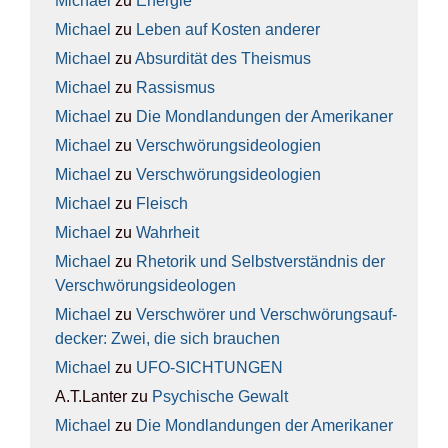
Michael
zu
Ener­gie
Michael
zu
Leben auf Kos­ten ande­rer
Michael
zu
Absur­di­tät des The­is­mus
Michael
zu
Ras­sis­mus
Michael
zu
Die Mond­lan­dun­gen der Ame­ri­ka­ner
Michael
zu
Ver­schwö­rungs­ideo­lo­gien
Michael
zu
Ver­schwö­rungs­ideo­lo­gien
Michael
zu
Fleisch
Michael
zu
Wahr­heit
Michael
zu
Rhe­to­rik und Selbst­ver­ständ­nis der
Ver­schwö­rungs­ideo­lo­gen
Michael
zu
Ver­schwö­rer und Ver­schwö­rungs­auf­
de­cker: Zwei, die sich brau­chen
Michael
zu
UFO-SICH­TUN­GEN
A.T.Lanter
zu
Psy­chi­sche Gewalt
Michael
zu
Die Mond­lan­dun­gen der Ame­ri­ka­ner