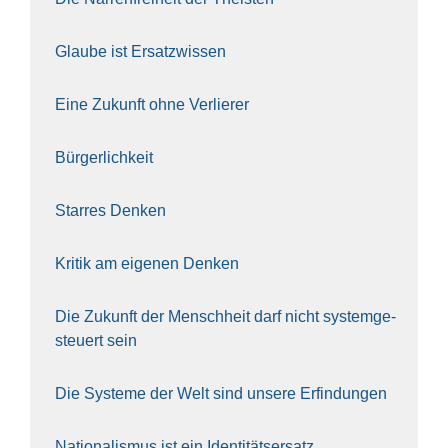
Glau­be ist Ersatz­wis­sen
Eine Zukunft ohne Ver­lie­rer
Bür­ger­lich­keit
Star­res Den­ken
Kri­tik am eige­nen Den­ken
Die Zukunft der Mensch­heit darf nicht sys­tem­ge­
steu­ert sein
Die Sys­te­me der Welt sind unse­re Erfin­dun­gen
Natio­na­lis­mus ist ein Iden­ti­täts­er­satz