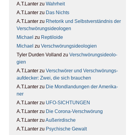
A.T.Lanter
zu
Wahr­heit
A.T.Lanter
zu
Das Nichts
A.T.Lanter
zu
Rhe­to­rik und Selbst­ver­ständ­nis der
Ver­schwö­rungs­ideo­lo­gen
Michael
zu
Rep­ti­lo­ide
Michael
zu
Ver­schwö­rungs­ideo­lo­gien
Tyler Durden Volland
zu
Ver­schwö­rungs­ideo­lo­
gien
A.T.Lanter
zu
Ver­schwö­rer und Ver­schwö­rungs­
auf­de­cker: Zwei, die sich brau­chen
A.T.Lanter
zu
Die Mond­lan­dun­gen der Ame­ri­ka­
ner
A.T.Lanter
zu
UFO-SICH­TUN­GEN
A.T.Lanter
zu
Die Coro­na-Ver­schwö­rung
A.T.Lanter
zu
Außer­ir­di­sche
A.T.Lanter
zu
Psy­chi­sche Gewalt