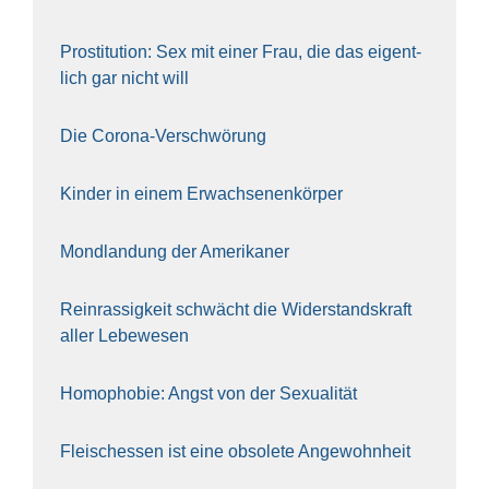
Pro­sti­tu­ti­on: Sex mit einer Frau, die das eigent­
lich gar nicht will
Die Coro­na-Ver­schwö­rung
Kin­der in einem Erwach­se­nen­kör­per
Mond­lan­dung der Ame­ri­ka­ner
Rein­ras­sig­keit schwächt die Wider­stands­kraft
aller Lebe­we­sen
Homo­pho­bie: Angst von der Sexua­li­tät
Fleisch­essen ist eine obso­le­te An‍ge‍wohn‍heit