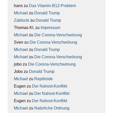
hans
zu
Das Vit­amin-B12-Pro­blem
Michael
zu
Donald Trump
Zablocki
zu
Donald Trump
Thomas Kl.
zu
Impres­sum
Michael
zu
Die Coro­na-Ver­schwö­rung
Sven
zu
Die Coro­na-Ver­schwö­rung
Michael
zu
Donald Trump
Michael
zu
Die Coro­na-Ver­schwö­rung
jobo
zu
Die Coro­na-Ver­schwö­rung
Jobo
zu
Donald Trump
Michael
zu
Rep­ti­lo­ide
Eugen
zu
Der Nah­ost-Kon­flikt
Michael
zu
Der Nah­ost-Kon­flikt
Eugen
zu
Der Nah­ost-Kon­flikt
Michael
zu
Natür­li­che Ord­nung