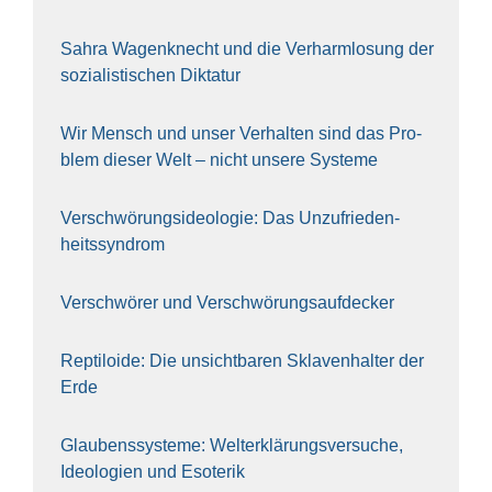
Sahra Wagen­knecht und die Ver­harm­lo­sung der
sozia­lis­ti­schen Dik­ta­tur
Wir Mensch und unser Ver­hal­ten sind das Pro­
blem die­ser Welt – nicht unse­re Sys‍te‍me
Ver­schwö­rungs­ideo­lo­gie: Das Unzufrieden­
heitssyndrom
Ver­schwö­rer und Verschwörungs­aufdecker
Rep­ti­lo­ide: Die unsicht­ba­ren Skla­ven­hal­ter der
Erde
Glau­bens­sys­te­me: Welt­erklä­rungs­ver­su­che,
Ideo­lo­gien und Eso­te­rik