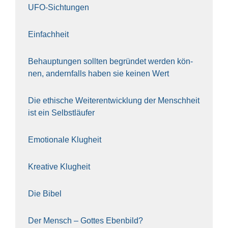
UFO-Sich­tun­gen
Ein­fach­heit
Behaup­tun­gen soll­ten begrün­det wer­den kön­
nen, andern­falls haben sie kei­nen Wert
Die ethi­sche Wei­ter­ent­wick­lung der Mensch­heit
ist ein Selbst­läu­fer
Emo­tio­na­le Klug­heit
Krea­ti­ve Klug­heit
Die Bibel
Der Mensch – Got­tes Eben­bild?