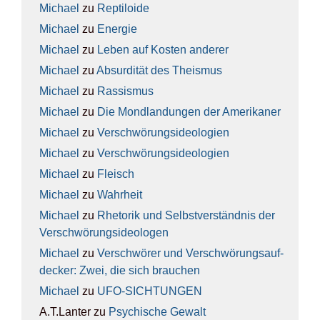
Michael
zu
Rep­ti­lo­ide
Michael
zu
Ener­gie
Michael
zu
Leben auf Kos­ten ande­rer
Michael
zu
Absur­di­tät des The­is­mus
Michael
zu
Ras­sis­mus
Michael
zu
Die Mond­lan­dun­gen der Ame­ri­ka­ner
Michael
zu
Ver­schwö­rungs­ideo­lo­gien
Michael
zu
Ver­schwö­rungs­ideo­lo­gien
Michael
zu
Fleisch
Michael
zu
Wahr­heit
Michael
zu
Rhe­to­rik und Selbst­ver­ständ­nis der
Ver­schwö­rungs­ideo­lo­gen
Michael
zu
Ver­schwö­rer und Ver­schwö­rungs­auf­
de­cker: Zwei, die sich brau­chen
Michael
zu
UFO-SICH­TUN­GEN
A.T.Lanter
zu
Psy­chi­sche Gewalt