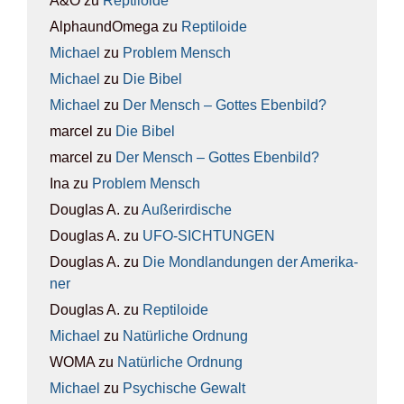
A&O
zu
Rep­ti­lo­ide
AlphaundOmega
zu
Rep­ti­lo­ide
Michael
zu
Pro­blem Mensch
Michael
zu
Die Bibel
Michael
zu
Der Mensch – Got­tes Eben­bild?
marcel
zu
Die Bibel
marcel
zu
Der Mensch – Got­tes Eben­bild?
Ina
zu
Pro­blem Mensch
Douglas A.
zu
Außer­ir­di­sche
Douglas A.
zu
UFO-SICH­TUN­GEN
Douglas A.
zu
Die Mond­lan­dun­gen der Ame­ri­ka­
ner
Douglas A.
zu
Rep­ti­lo­ide
Michael
zu
Natür­li­che Ord­nung
WOMA
zu
Natür­li­che Ord­nung
Michael
zu
Psy­chi­sche Gewalt