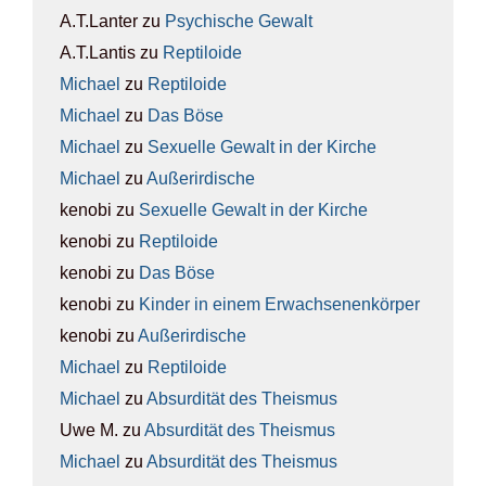
A.T.Lanter
zu
Psy­chi­sche Gewalt
A.T.Lantis
zu
Rep­ti­lo­ide
Michael
zu
Rep­ti­lo­ide
Michael
zu
Das Böse
Michael
zu
Sexu­el­le Gewalt in der Kir­che
Michael
zu
Außer­ir­di­sche
kenobi
zu
Sexu­el­le Gewalt in der Kir­che
kenobi
zu
Rep­ti­lo­ide
kenobi
zu
Das Böse
kenobi
zu
Kin­der in einem Erwach­se­nen­kör­per
kenobi
zu
Außer­ir­di­sche
Michael
zu
Rep­ti­lo­ide
Michael
zu
Absur­di­tät des The­is­mus
Uwe M.
zu
Absur­di­tät des The­is­mus
Michael
zu
Absur­di­tät des The­is­mus