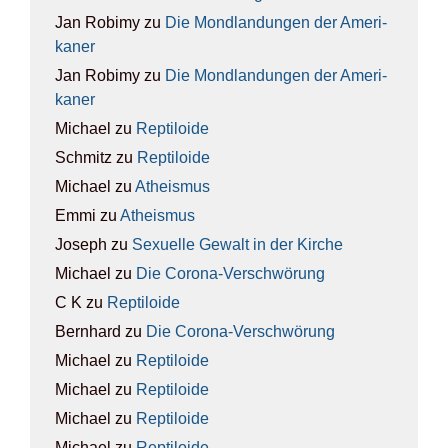
Jan Robimy
zu
Die Mond­lan­dun­gen der Ame­ri­
ka­ner
Jan Robimy
zu
Die Mond­lan­dun­gen der Ame­ri­
ka­ner
Michael
zu
Rep­ti­lo­ide
Schmitz
zu
Rep­ti­lo­ide
Michael
zu
Athe­is­mus
Emmi
zu
Athe­is­mus
Joseph
zu
Sexu­el­le Gewalt in der Kir­che
Michael
zu
Die Coro­na-Ver­schwö­rung
C K
zu
Rep­ti­lo­ide
Bernhard
zu
Die Coro­na-Ver­schwö­rung
Michael
zu
Rep­ti­lo­ide
Michael
zu
Rep­ti­lo­ide
Michael
zu
Rep­ti­lo­ide
Michael
zu
Rep­ti­lo­ide