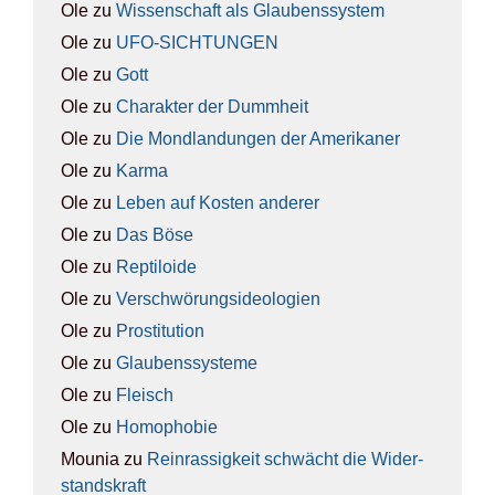
Ole
zu
Wis­sen­schaft als Glau­bens­sys­tem
Ole
zu
UFO-SICH­TUN­GEN
Ole
zu
Gott
Ole
zu
Cha­rak­ter der Dumm­heit
Ole
zu
Die Mond­lan­dun­gen der Ame­ri­ka­ner
Ole
zu
Kar­ma
Ole
zu
Leben auf Kos­ten ande­rer
Ole
zu
Das Böse
Ole
zu
Rep­ti­lo­ide
Ole
zu
Ver­schwö­rungs­ideo­lo­gien
Ole
zu
Pro­sti­tu­ti­on
Ole
zu
Glau­bens­sys­te­me
Ole
zu
Fleisch
Ole
zu
Homo­pho­bie
Mounia
zu
Rein­ras­sig­keit schwächt die Wider­
stands­kraft