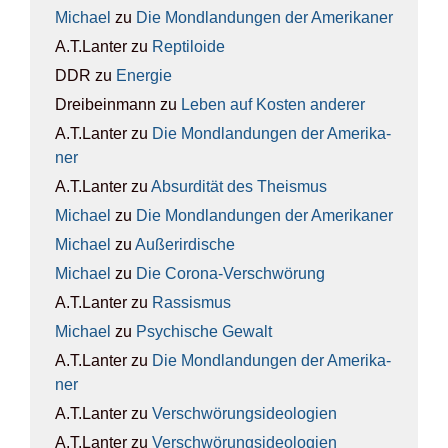
Michael
zu
Die Mond­lan­dun­gen der Ame­ri­ka­ner
A.T.Lanter
zu
Rep­ti­lo­ide
DDR
zu
Ener­gie
Dreibeinmann
zu
Leben auf Kos­ten ande­rer
A.T.Lanter
zu
Die Mond­lan­dun­gen der Ame­ri­ka­
ner
A.T.Lanter
zu
Absur­di­tät des The­is­mus
Michael
zu
Die Mond­lan­dun­gen der Ame­ri­ka­ner
Michael
zu
Außer­ir­di­sche
Michael
zu
Die Coro­na-Ver­schwö­rung
A.T.Lanter
zu
Ras­sis­mus
Michael
zu
Psy­chi­sche Gewalt
A.T.Lanter
zu
Die Mond­lan­dun­gen der Ame­ri­ka­
ner
A.T.Lanter
zu
Ver­schwö­rungs­ideo­lo­gien
A.T.Lanter
zu
Ver­schwö­rungs­ideo­lo­gien