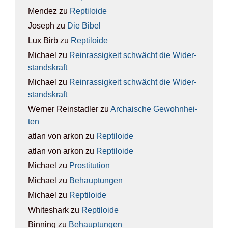
Mendez
zu
Rep­ti­lo­ide
Joseph
zu
Die Bibel
Lux Birb
zu
Rep­ti­lo­ide
Michael
zu
Rein­ras­sig­keit schwächt die Wider­
stands­kraft
Michael
zu
Rein­ras­sig­keit schwächt die Wider­
stands­kraft
Werner Reinstadler
zu
Archai­sche Gewohn­hei­
ten
atlan von arkon
zu
Rep­ti­lo­ide
atlan von arkon
zu
Rep­ti­lo­ide
Michael
zu
Pro­sti­tu­ti­on
Michael
zu
Behaup­tun­gen
Michael
zu
Rep­ti­lo­ide
Whiteshark
zu
Rep­ti­lo­ide
Binning
zu
Behaup­tun­gen