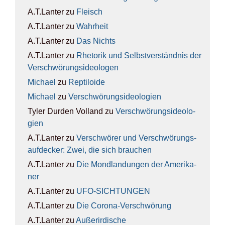
A.T.Lanter
zu
Fleisch
A.T.Lanter
zu
Wahr­heit
A.T.Lanter
zu
Das Nichts
A.T.Lanter
zu
Rhe­to­rik und Selbst­ver­ständ­nis der
Ver­schwö­rungs­ideo­lo­gen
Michael
zu
Rep­ti­lo­ide
Michael
zu
Ver­schwö­rungs­ideo­lo­gien
Tyler Durden Volland
zu
Ver­schwö­rungs­ideo­lo­
gien
A.T.Lanter
zu
Ver­schwö­rer und Ver­schwö­rungs­
auf­de­cker: Zwei, die sich brau­chen
A.T.Lanter
zu
Die Mond­lan­dun­gen der Ame­ri­ka­
ner
A.T.Lanter
zu
UFO-SICH­TUN­GEN
A.T.Lanter
zu
Die Coro­na-Ver­schwö­rung
A.T.Lanter
zu
Außer­ir­di­sche