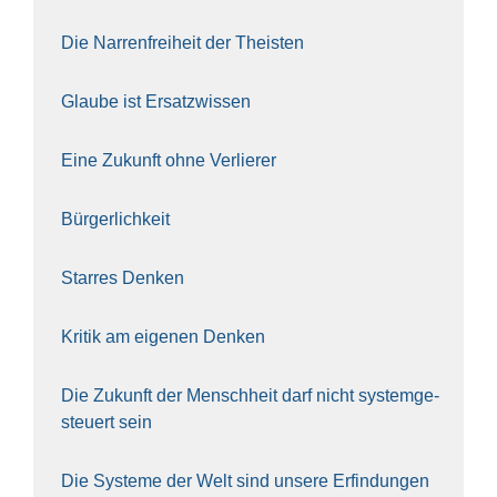
Die Nar­ren­frei­heit der The­is­ten
Glau­be ist Ersatz­wis­sen
Eine Zukunft ohne Ver­lie­rer
Bür­ger­lich­keit
Star­res Den­ken
Kri­tik am eige­nen Den­ken
Die Zukunft der Mensch­heit darf nicht sys­tem­ge­
steu­ert sein
Die Sys­te­me der Welt sind unse­re Erfin­dun­gen