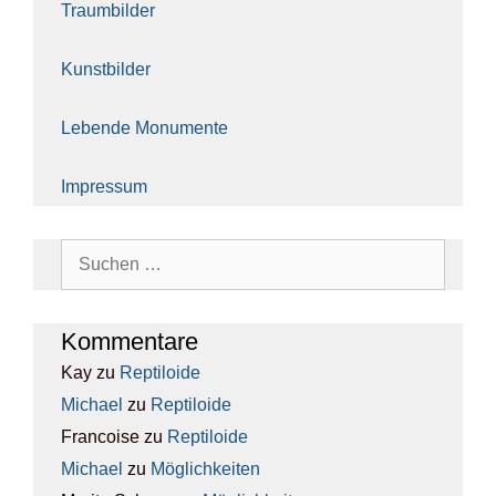
Traum­bil­der
Kunst­bil­der
Leben­de Monu­men­te
Impres­sum
Suchen
nach:
Kom­men­ta­re
Kay
zu
Rep­ti­lo­ide
Michael
zu
Rep­ti­lo­ide
Francoise
zu
Rep­ti­lo­ide
Michael
zu
Mög­lich­kei­ten