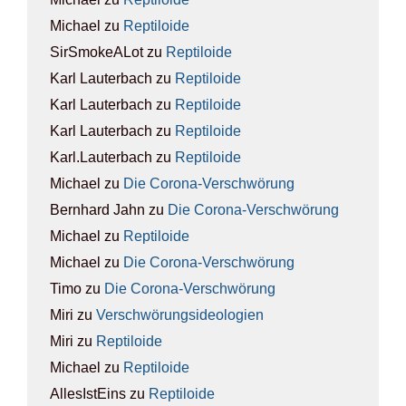
Michael
zu
Rep­ti­lo­ide
SirSmokeALot
zu
Rep­ti­lo­ide
Karl Lauterbach
zu
Rep­ti­lo­ide
Karl Lauterbach
zu
Rep­ti­lo­ide
Karl Lauterbach
zu
Rep­ti­lo­ide
Karl.Lauterbach
zu
Rep­ti­lo­ide
Michael
zu
Die Coro­na-Ver­schwö­rung
Bernhard Jahn
zu
Die Coro­na-Ver­schwö­rung
Michael
zu
Rep­ti­lo­ide
Michael
zu
Die Coro­na-Ver­schwö­rung
Timo
zu
Die Coro­na-Ver­schwö­rung
Miri
zu
Ver­schwö­rungs­ideo­lo­gien
Miri
zu
Rep­ti­lo­ide
Michael
zu
Rep­ti­lo­ide
AllesIstEins
zu
Rep­ti­lo­ide