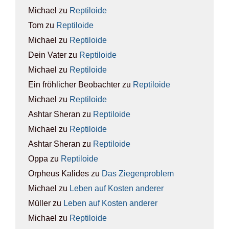
Michael
zu
Rep­ti­lo­ide
Tom
zu
Rep­ti­lo­ide
Michael
zu
Rep­ti­lo­ide
Dein Vater
zu
Rep­ti­lo­ide
Michael
zu
Rep­ti­lo­ide
Ein fröhlicher Beobachter
zu
Rep­ti­lo­ide
Michael
zu
Rep­ti­lo­ide
Ashtar Sheran
zu
Rep­ti­lo­ide
Michael
zu
Rep­ti­lo­ide
Ashtar Sheran
zu
Rep­ti­lo­ide
Oppa
zu
Rep­ti­lo­ide
Orpheus Kalides
zu
Das Zie­gen­pro­blem
Michael
zu
Leben auf Kos­ten ande­rer
Müller
zu
Leben auf Kos­ten ande­rer
Michael
zu
Rep­ti­lo­ide