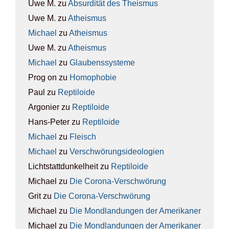
Uwe M.
zu
Absur­di­tät des The­is­mus
Uwe M.
zu
Athe­is­mus
Michael
zu
Athe­is­mus
Uwe M.
zu
Athe­is­mus
Michael
zu
Glau­bens­sys­te­me
Prog on
zu
Homo­pho­bie
Paul
zu
Rep­ti­lo­ide
Argonier
zu
Rep­ti­lo­ide
Hans-Peter
zu
Rep­ti­lo­ide
Michael
zu
Fleisch
Michael
zu
Ver­schwö­rungs­ideo­lo­gien
Lichtstattdunkelheit
zu
Rep­ti­lo­ide
Michael
zu
Die Coro­na-Ver­schwö­rung
Grit
zu
Die Coro­na-Ver­schwö­rung
Michael
zu
Die Mond­lan­dun­gen der Ame­ri­ka­ner
Michael
zu
Die Mond­lan­dun­gen der Ame­ri­ka­ner