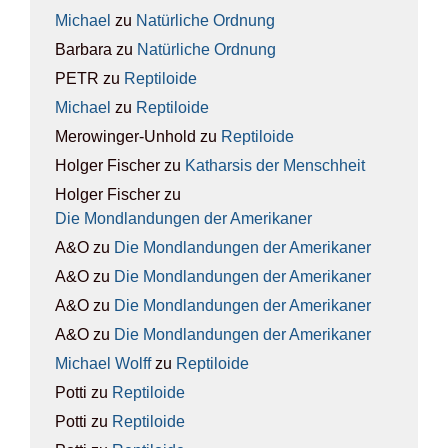
Michael
zu
Natür­li­che Ord­nung
Barbara
zu
Natür­li­che Ord­nung
PETR
zu
Rep­ti­lo­ide
Michael
zu
Rep­ti­lo­ide
Merowinger-Unhold
zu
Rep­ti­lo­ide
Holger Fischer
zu
Kathar­sis der Mensch­heit
Holger Fischer
zu
Die Mond­lan­dun­gen der Ame­ri­ka­ner
A&O
zu
Die Mond­lan­dun­gen der Ame­ri­ka­ner
A&O
zu
Die Mond­lan­dun­gen der Ame­ri­ka­ner
A&O
zu
Die Mond­lan­dun­gen der Ame­ri­ka­ner
A&O
zu
Die Mond­lan­dun­gen der Ame­ri­ka­ner
Michael Wolff
zu
Rep­ti­lo­ide
Potti
zu
Rep­ti­lo­ide
Potti
zu
Rep­ti­lo­ide