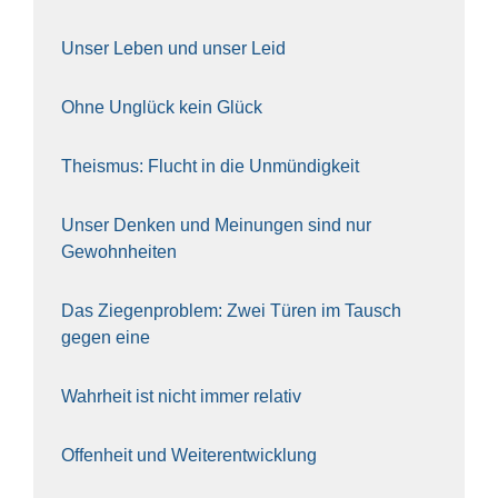
Unser Leben und unser Leid
Ohne Unglück kein Glück
The­is­mus: Flucht in die Unmün­dig­keit
Unser Den­ken und Mei­nun­gen sind nur
Gewohn­hei­ten
Das Zie­gen­pro­blem: Zwei Türen im Tausch
gegen eine
Wahr­heit ist nicht immer rela­tiv
Offen­heit und Wei­ter­ent­wick­lung