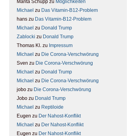
Marita Schupp
zu
Mög­lich­kei­ten
Michael
zu
Das Vit­amin-B12-Pro­blem
hans
zu
Das Vit­amin-B12-Pro­blem
Michael
zu
Donald Trump
Zablocki
zu
Donald Trump
Thomas Kl.
zu
Impres­sum
Michael
zu
Die Coro­na-Ver­schwö­rung
Sven
zu
Die Coro­na-Ver­schwö­rung
Michael
zu
Donald Trump
Michael
zu
Die Coro­na-Ver­schwö­rung
jobo
zu
Die Coro­na-Ver­schwö­rung
Jobo
zu
Donald Trump
Michael
zu
Rep­ti­lo­ide
Eugen
zu
Der Nah­ost-Kon­flikt
Michael
zu
Der Nah­ost-Kon­flikt
Eugen
zu
Der Nah­ost-Kon­flikt