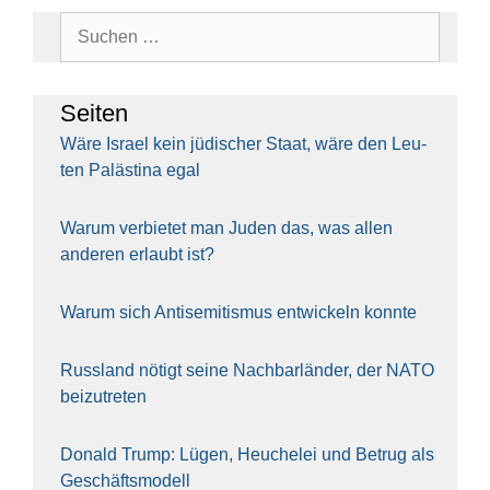
Suchen
nach:
Sei­ten
Wäre Isra­el kein jüdi­scher Staat, wäre den Leu­
ten Paläs­ti­na egal
War­um ver­bie­tet man Juden das, was allen
ande­ren erlaubt ist?
War­um sich Anti­se­mi­tis­mus ent­wi­ckeln konn­te
Russ­land nötigt sei­ne Nach­bar­län­der, der NATO
bei­zu­tre­ten
Donald Trump: Lügen, Heu­che­lei und Betrug als
Geschäfts­mo­dell