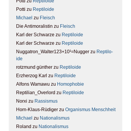
Potti
zu
Rep­ti­lo­ide
Potti
zu
Rep­ti­lo­ide
Michael
zu
Fleisch
Die Antimoralistin
zu
Fleisch
Karl der Schwarze
zu
Rep­ti­lo­ide
Karl der Schwarze
zu
Rep­ti­lo­ide
Nuggatron_Walter123+10¹=Nugger
zu
Rep­ti­lo­
ide
rotzmund günther
zu
Rep­ti­lo­ide
Erzherzog Karl
zu
Rep­ti­lo­ide
Alfons Wamawu
zu
Homo­pho­bie
Reptilian_Overlord
zu
Rep­ti­lo­ide
Norxi
zu
Ras­sis­mus
Horn-Klaus-Rüdiger
zu
Orga­nis­mus Mensch­heit
Michael
zu
Natio­na­lis­mus
Roland
zu
Natio­na­lis­mus