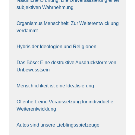
Natür­li­che Ord­nung: Die Uni­ver­sa­li­sie­rung einer
sub­jek­ti­ven Wahr­neh­mung
Orga­nis­mus Mensch­heit: Zur Wei­ter­ent­wick­lung
ver­dammt
Hybris der Ideo­lo­gien und Reli­gio­nen
Das Böse: Eine destruk­ti­ve Aus­drucks­form von
Unbe­wusst­sein
Mensch­lich­keit ist eine Idea­li­sie­rung
Offen­heit: eine Vor­aus­set­zung für indi­vi­du­el­le
Wei­ter­ent­wick­lung
Autos sind unse­re Lieb­lings­spiel­zeu­ge