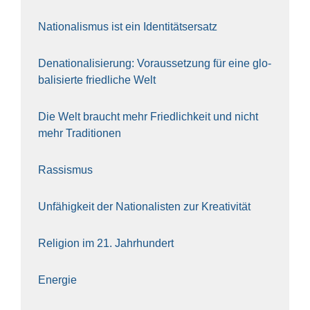
Natio­na­lis­mus ist ein Iden­ti­täts­er­satz
Dena­tio­na­li­sie­rung: Vor­aus­set­zung für eine glo­
ba­li­sier­te fried­li­che Welt
Die Welt braucht mehr Fried­lich­keit und nicht
mehr Tra­di­tio­nen
Ras­sis­mus
Unfä­hig­keit der Natio­na­lis­ten zur Krea­ti­vi­tät
Reli­gi­on im 21. Jahr­hun­dert
Ener­gie