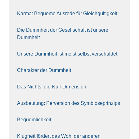
Kar­ma: Beque­me Aus­re­de für Gleich­gül­tig­keit
Die Dumm­heit der Gesell­schaft ist unse­re
Dumm­heit
Unse­re Dumm­heit ist meist selbst ver­schul­det
Cha­rak­ter der Dumm­heit
Das Nichts: die Null-Dimen­si­on
Aus­beu­tung: Per­ver­si­on des Sym­bio­se­prin­zips
Bequem­lich­keit
Klug­heit för­dert das Wohl der ande­ren