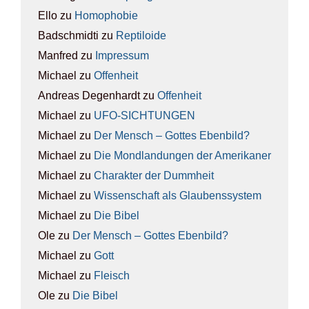
Ello
zu
Homo­pho­bie
Badschmidti
zu
Rep­ti­lo­ide
Manfred
zu
Impres­sum
Michael
zu
Offen­heit
Andreas Degenhardt
zu
Offen­heit
Michael
zu
UFO-SICH­TUN­GEN
Michael
zu
Der Mensch – Got­tes Eben­bild?
Michael
zu
Die Mond­lan­dun­gen der Ame­ri­ka­ner
Michael
zu
Cha­rak­ter der Dumm­heit
Michael
zu
Wis­sen­schaft als Glau­bens­sys­tem
Michael
zu
Die Bibel
Ole
zu
Der Mensch – Got­tes Eben­bild?
Michael
zu
Gott
Michael
zu
Fleisch
Ole
zu
Die Bibel