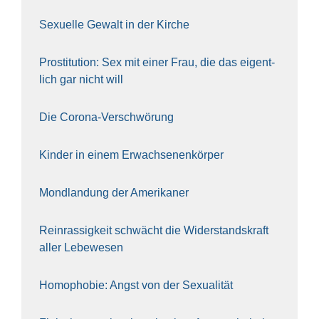
Sexu­el­le Gewalt in der Kir­che
Pro­sti­tu­ti­on: Sex mit einer Frau, die das eigent­
lich gar nicht will
Die Coro­na-Ver­schwö­rung
Kin­der in einem Erwach­se­nen­kör­per
Mond­lan­dung der Ame­ri­ka­ner
Rein­ras­sig­keit schwächt die Wider­stands­kraft
aller Lebe­we­sen
Homo­pho­bie: Angst von der Sexua­li­tät