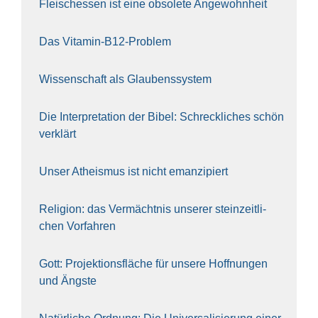
Fleisch­essen ist eine obso­le­te An‍ge‍wohn‍heit
Das Vit­amin-B12-Pro­blem
Wis­sen­schaft als Glau­bens­sys­tem
Die Inter­pre­ta­ti­on der Bibel: Schreck­li­ches schön
ver­klärt
Unser Athe­is­mus ist nicht eman­zi­piert
Reli­gi­on: das Ver­mächt­nis unse­rer stein­zeit­li­
chen Vor­fah­ren
Gott: Pro­jek­ti­ons­flä­che für unse­re Hoff­nun­gen
und Ängs­te