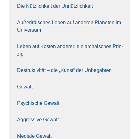
Die Nütz­lich­keit der Unnütz­lich­keit
Außer­ir­di­sches Leben auf ande­ren Pla­ne­ten im
Uni­ver­sum
Leben auf Kos­ten ande­rer: ein archai­sches Prin­
zip
Destruk­ti­vi­tät – die „Kunst“ der Unbe­gab­ten
Gewalt
Psy­chi­sche Gewalt
Aggres­si­ve Gewalt
Media­le Gewalt