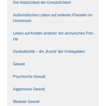
Die Nütz­lich­keit der Unnütz­lich­keit
Außer­ir­di­sches Leben auf ande­ren Pla­ne­ten im
Uni­ver­sum
Leben auf Kos­ten ande­rer: ein archai­sches Prin­
zip
Destruk­ti­vi­tät – die „Kunst“ der Unbe­gab­ten
Gewalt
Psy­chi­sche Gewalt
Aggres­si­ve Gewalt
Media­le Gewalt