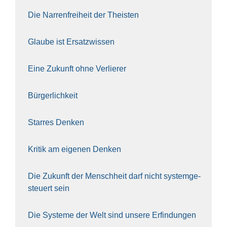
Die Nar­ren­frei­heit der The­is­ten
Glau­be ist Ersatz­wis­sen
Eine Zukunft ohne Ver­lie­rer
Bür­ger­lich­keit
Star­res Den­ken
Kri­tik am eige­nen Den­ken
Die Zukunft der Mensch­heit darf nicht sys­tem­ge­
steu­ert sein
Die Sys­te­me der Welt sind unse­re Erfin­dun­gen