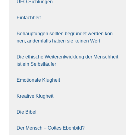
UFO-Sich­tun­gen
Ein­fach­heit
Behaup­tun­gen soll­ten begrün­det wer­den kön­
nen, andern­falls haben sie kei­nen Wert
Die ethi­sche Wei­ter­ent­wick­lung der Mensch­heit
ist ein Selbst­läu­fer
Emo­tio­na­le Klug­heit
Krea­ti­ve Klug­heit
Die Bibel
Der Mensch – Got­tes Eben­bild?