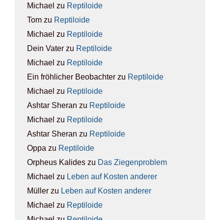
Michael
zu
Rep­ti­lo­ide
Tom
zu
Rep­ti­lo­ide
Michael
zu
Rep­ti­lo­ide
Dein Vater
zu
Rep­ti­lo­ide
Michael
zu
Rep­ti­lo­ide
Ein fröhlicher Beobachter
zu
Rep­ti­lo­ide
Michael
zu
Rep­ti­lo­ide
Ashtar Sheran
zu
Rep­ti­lo­ide
Michael
zu
Rep­ti­lo­ide
Ashtar Sheran
zu
Rep­ti­lo­ide
Oppa
zu
Rep­ti­lo­ide
Orpheus Kalides
zu
Das Zie­gen­pro­blem
Michael
zu
Leben auf Kos­ten ande­rer
Müller
zu
Leben auf Kos­ten ande­rer
Michael
zu
Rep­ti­lo­ide
Michael
zu
Rep­ti­lo­ide