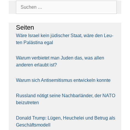
Suchen
nach:
Sei­ten
Wäre Isra­el kein jüdi­scher Staat, wäre den Leu­
ten Paläs­ti­na egal
War­um ver­bie­tet man Juden das, was allen
ande­ren erlaubt ist?
War­um sich Anti­se­mi­tis­mus ent­wi­ckeln konn­te
Russ­land nötigt sei­ne Nach­bar­län­der, der NATO
bei­zu­tre­ten
Donald Trump: Lügen, Heu­che­lei und Betrug als
Geschäfts­mo­dell