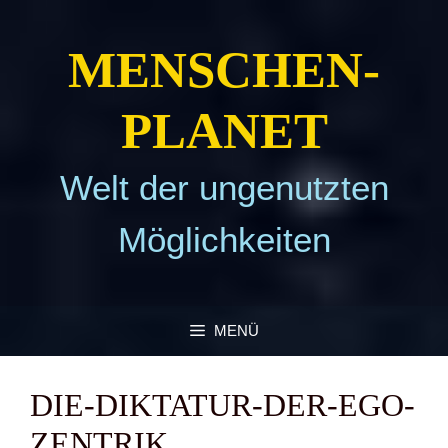
Zum
Inhalt
MEN­SCHEN­
springen
PLA­NET
Welt der ungenutzten
Möglichkeiten
MENÜ
DIE-DIK­TA­TUR-DER-EGO­
ZEN­TRIK