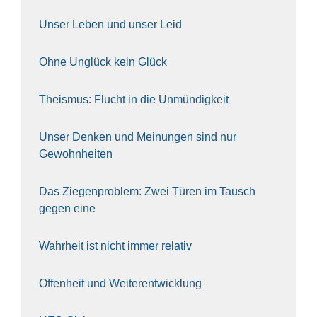
Unser Leben und unser Leid
Ohne Unglück kein Glück
The­is­mus: Flucht in die Unmün­dig­keit
Unser Den­ken und Mei­nun­gen sind nur
Gewohn­hei­ten
Das Zie­gen­pro­blem: Zwei Türen im Tausch
gegen eine
Wahr­heit ist nicht immer rela­tiv
Offen­heit und Wei­ter­ent­wick­lung