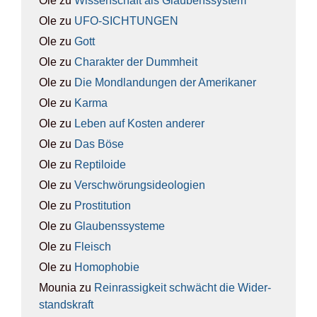
Ole
zu
Wis­sen­schaft als Glau­bens­sys­tem
Ole
zu
UFO-SICH­TUN­GEN
Ole
zu
Gott
Ole
zu
Cha­rak­ter der Dumm­heit
Ole
zu
Die Mond­lan­dun­gen der Ame­ri­ka­ner
Ole
zu
Kar­ma
Ole
zu
Leben auf Kos­ten ande­rer
Ole
zu
Das Böse
Ole
zu
Rep­ti­lo­ide
Ole
zu
Ver­schwö­rungs­ideo­lo­gien
Ole
zu
Pro­sti­tu­ti­on
Ole
zu
Glau­bens­sys­te­me
Ole
zu
Fleisch
Ole
zu
Homo­pho­bie
Mounia
zu
Rein­ras­sig­keit schwächt die Wider­
stands­kraft