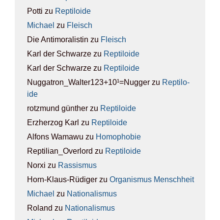
Potti
zu
Rep­ti­lo­ide
Michael
zu
Fleisch
Die Antimoralistin
zu
Fleisch
Karl der Schwarze
zu
Rep­ti­lo­ide
Karl der Schwarze
zu
Rep­ti­lo­ide
Nuggatron_Walter123+10¹=Nugger
zu
Rep­ti­lo­
ide
rotzmund günther
zu
Rep­ti­lo­ide
Erzherzog Karl
zu
Rep­ti­lo­ide
Alfons Wamawu
zu
Homo­pho­bie
Reptilian_Overlord
zu
Rep­ti­lo­ide
Norxi
zu
Ras­sis­mus
Horn-Klaus-Rüdiger
zu
Orga­nis­mus Mensch­heit
Michael
zu
Natio­na­lis­mus
Roland
zu
Natio­na­lis­mus