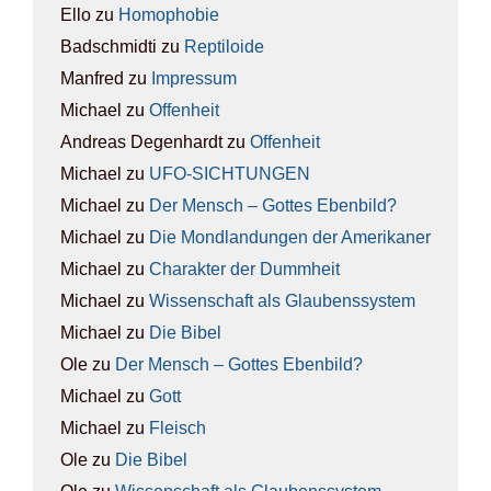
Ello
zu
Homo­pho­bie
Badschmidti
zu
Rep­ti­lo­ide
Manfred
zu
Impres­sum
Michael
zu
Offen­heit
Andreas Degenhardt
zu
Offen­heit
Michael
zu
UFO-SICH­TUN­GEN
Michael
zu
Der Mensch – Got­tes Eben­bild?
Michael
zu
Die Mond­lan­dun­gen der Ame­ri­ka­ner
Michael
zu
Cha­rak­ter der Dumm­heit
Michael
zu
Wis­sen­schaft als Glau­bens­sys­tem
Michael
zu
Die Bibel
Ole
zu
Der Mensch – Got­tes Eben­bild?
Michael
zu
Gott
Michael
zu
Fleisch
Ole
zu
Die Bibel