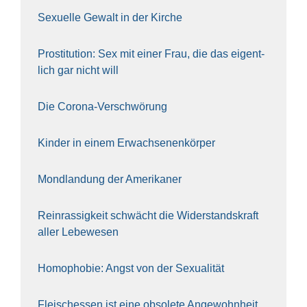
Sexu­el­le Gewalt in der Kir­che
Pro­sti­tu­ti­on: Sex mit einer Frau, die das eigent­
lich gar nicht will
Die Coro­na-Ver­schwö­rung
Kin­der in einem Erwach­se­nen­kör­per
Mond­lan­dung der Ame­ri­ka­ner
Rein­ras­sig­keit schwächt die Wider­stands­kraft
aller Lebe­we­sen
Homo­pho­bie: Angst von der Sexua­li­tät
Fleisch­essen ist eine obso­le­te An‍ge‍wohn‍heit