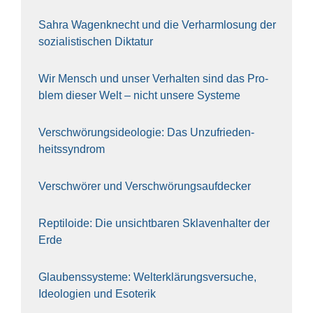
Sahra Wagen­knecht und die Ver­harm­lo­sung der
sozia­lis­ti­schen Dik­ta­tur
Wir Mensch und unser Ver­hal­ten sind das Pro­
blem die­ser Welt – nicht unse­re Sys‍te‍me
Ver­schwö­rungs­ideo­lo­gie: Das Unzufrieden­
heitssyndrom
Ver­schwö­rer und Verschwörungs­aufdecker
Rep­ti­lo­ide: Die unsicht­ba­ren Skla­ven­hal­ter der
Erde
Glau­bens­sys­te­me: Welt­erklä­rungs­ver­su­che,
Ideo­lo­gien und Eso­te­rik