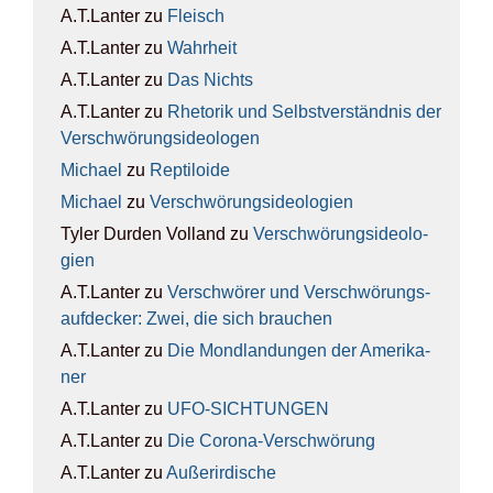
A.T.Lanter
zu
Fleisch
A.T.Lanter
zu
Wahr­heit
A.T.Lanter
zu
Das Nichts
A.T.Lanter
zu
Rhe­to­rik und Selbst­ver­ständ­nis der
Ver­schwö­rungs­ideo­lo­gen
Michael
zu
Rep­ti­lo­ide
Michael
zu
Ver­schwö­rungs­ideo­lo­gien
Tyler Durden Volland
zu
Ver­schwö­rungs­ideo­lo­
gien
A.T.Lanter
zu
Ver­schwö­rer und Ver­schwö­rungs­
auf­de­cker: Zwei, die sich brau­chen
A.T.Lanter
zu
Die Mond­lan­dun­gen der Ame­ri­ka­
ner
A.T.Lanter
zu
UFO-SICH­TUN­GEN
A.T.Lanter
zu
Die Coro­na-Ver­schwö­rung
A.T.Lanter
zu
Außer­ir­di­sche