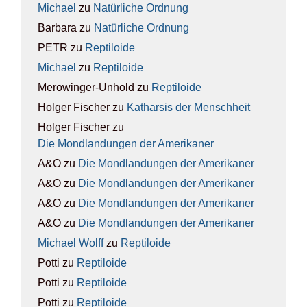
Michael
zu
Natür­li­che Ord­nung
Barbara
zu
Natür­li­che Ord­nung
PETR
zu
Rep­ti­lo­ide
Michael
zu
Rep­ti­lo­ide
Merowinger-Unhold
zu
Rep­ti­lo­ide
Holger Fischer
zu
Kathar­sis der Mensch­heit
Holger Fischer
zu
Die Mond­lan­dun­gen der Ame­ri­ka­ner
A&O
zu
Die Mond­lan­dun­gen der Ame­ri­ka­ner
A&O
zu
Die Mond­lan­dun­gen der Ame­ri­ka­ner
A&O
zu
Die Mond­lan­dun­gen der Ame­ri­ka­ner
A&O
zu
Die Mond­lan­dun­gen der Ame­ri­ka­ner
Michael Wolff
zu
Rep­ti­lo­ide
Potti
zu
Rep­ti­lo­ide
Potti
zu
Rep­ti­lo­ide
Potti
zu
Rep­ti­lo­ide