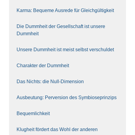
Kar­ma: Beque­me Aus­re­de für Gleich­gül­tig­keit
Die Dumm­heit der Gesell­schaft ist unse­re
Dumm­heit
Unse­re Dumm­heit ist meist selbst ver­schul­det
Cha­rak­ter der Dumm­heit
Das Nichts: die Null-Dimen­si­on
Aus­beu­tung: Per­ver­si­on des Sym­bio­se­prin­zips
Bequem­lich­keit
Klug­heit för­dert das Wohl der ande­ren