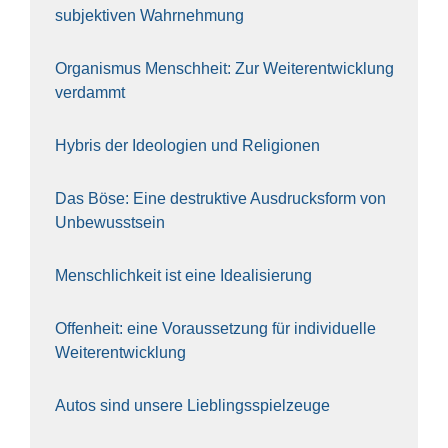
sub­jek­ti­ven Wahr­neh­mung
Orga­nis­mus Mensch­heit: Zur Wei­ter­ent­wick­lung
ver­dammt
Hybris der Ideo­lo­gien und Reli­gio­nen
Das Böse: Eine destruk­ti­ve Aus­drucks­form von
Unbe­wusst­sein
Mensch­lich­keit ist eine Idea­li­sie­rung
Offen­heit: eine Vor­aus­set­zung für indi­vi­du­el­le
Wei­ter­ent­wick­lung
Autos sind unse­re Lieb­lings­spiel­zeu­ge