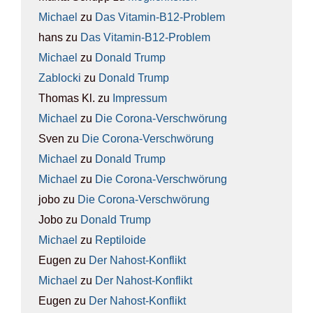
Michael
zu
Das Vit­amin-B12-Pro­blem
hans
zu
Das Vit­amin-B12-Pro­blem
Michael
zu
Donald Trump
Zablocki
zu
Donald Trump
Thomas Kl.
zu
Impres­sum
Michael
zu
Die Coro­na-Ver­schwö­rung
Sven
zu
Die Coro­na-Ver­schwö­rung
Michael
zu
Donald Trump
Michael
zu
Die Coro­na-Ver­schwö­rung
jobo
zu
Die Coro­na-Ver­schwö­rung
Jobo
zu
Donald Trump
Michael
zu
Rep­ti­lo­ide
Eugen
zu
Der Nah­ost-Kon­flikt
Michael
zu
Der Nah­ost-Kon­flikt
Eugen
zu
Der Nah­ost-Kon­flikt