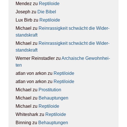
Mendez
zu
Rep­ti­lo­ide
Joseph
zu
Die Bibel
Lux Birb
zu
Rep­ti­lo­ide
Michael
zu
Rein­ras­sig­keit schwächt die Wider­
stands­kraft
Michael
zu
Rein­ras­sig­keit schwächt die Wider­
stands­kraft
Werner Reinstadler
zu
Archai­sche Gewohn­hei­
ten
atlan von arkon
zu
Rep­ti­lo­ide
atlan von arkon
zu
Rep­ti­lo­ide
Michael
zu
Pro­sti­tu­ti­on
Michael
zu
Behaup­tun­gen
Michael
zu
Rep­ti­lo­ide
Whiteshark
zu
Rep­ti­lo­ide
Binning
zu
Behaup­tun­gen