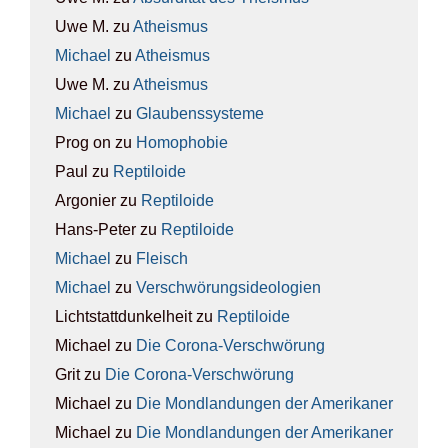
Uwe M.
zu
Athe­is­mus
Michael
zu
Athe­is­mus
Uwe M.
zu
Athe­is­mus
Michael
zu
Glau­bens­sys­te­me
Prog on
zu
Homo­pho­bie
Paul
zu
Rep­ti­lo­ide
Argonier
zu
Rep­ti­lo­ide
Hans-Peter
zu
Rep­ti­lo­ide
Michael
zu
Fleisch
Michael
zu
Ver­schwö­rungs­ideo­lo­gien
Lichtstattdunkelheit
zu
Rep­ti­lo­ide
Michael
zu
Die Coro­na-Ver­schwö­rung
Grit
zu
Die Coro­na-Ver­schwö­rung
Michael
zu
Die Mond­lan­dun­gen der Ame­ri­ka­ner
Michael
zu
Die Mond­lan­dun­gen der Ame­ri­ka­ner