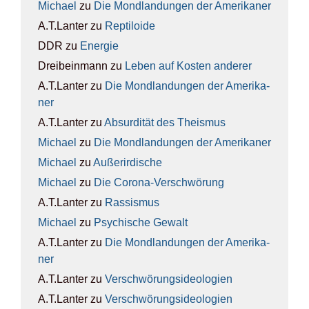
Michael
zu
Die Mond­lan­dun­gen der Ame­ri­ka­ner
A.T.Lanter
zu
Rep­ti­lo­ide
DDR
zu
Ener­gie
Dreibeinmann
zu
Leben auf Kos­ten ande­rer
A.T.Lanter
zu
Die Mond­lan­dun­gen der Ame­ri­ka­
ner
A.T.Lanter
zu
Absur­di­tät des The­is­mus
Michael
zu
Die Mond­lan­dun­gen der Ame­ri­ka­ner
Michael
zu
Außer­ir­di­sche
Michael
zu
Die Coro­na-Ver­schwö­rung
A.T.Lanter
zu
Ras­sis­mus
Michael
zu
Psy­chi­sche Gewalt
A.T.Lanter
zu
Die Mond­lan­dun­gen der Ame­ri­ka­
ner
A.T.Lanter
zu
Ver­schwö­rungs­ideo­lo­gien
A.T.Lanter
zu
Ver­schwö­rungs­ideo­lo­gien