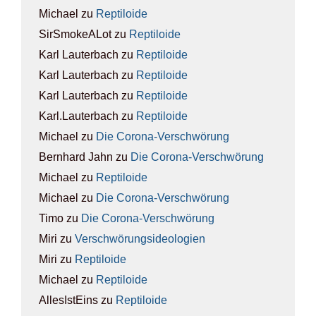
Michael
zu
Rep­ti­lo­ide
SirSmokeALot
zu
Rep­ti­lo­ide
Karl Lauterbach
zu
Rep­ti­lo­ide
Karl Lauterbach
zu
Rep­ti­lo­ide
Karl Lauterbach
zu
Rep­ti­lo­ide
Karl.Lauterbach
zu
Rep­ti­lo­ide
Michael
zu
Die Coro­na-Ver­schwö­rung
Bernhard Jahn
zu
Die Coro­na-Ver­schwö­rung
Michael
zu
Rep­ti­lo­ide
Michael
zu
Die Coro­na-Ver­schwö­rung
Timo
zu
Die Coro­na-Ver­schwö­rung
Miri
zu
Ver­schwö­rungs­ideo­lo­gien
Miri
zu
Rep­ti­lo­ide
Michael
zu
Rep­ti­lo­ide
AllesIstEins
zu
Rep­ti­lo­ide