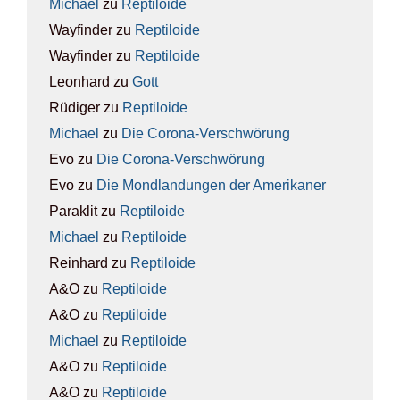
Michael
zu
Rep­ti­lo­ide
Wayfinder
zu
Rep­ti­lo­ide
Wayfinder
zu
Rep­ti­lo­ide
Leonhard
zu
Gott
Rüdiger
zu
Rep­ti­lo­ide
Michael
zu
Die Coro­na-Ver­schwö­rung
Evo
zu
Die Coro­na-Ver­schwö­rung
Evo
zu
Die Mond­lan­dun­gen der Ame­ri­ka­ner
Paraklit
zu
Rep­ti­lo­ide
Michael
zu
Rep­ti­lo­ide
Reinhard
zu
Rep­ti­lo­ide
A&O
zu
Rep­ti­lo­ide
A&O
zu
Rep­ti­lo­ide
Michael
zu
Rep­ti­lo­ide
A&O
zu
Rep­ti­lo­ide
A&O
zu
Rep­ti­lo­ide