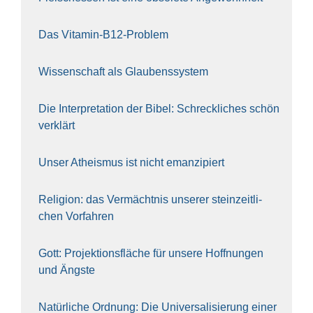
Das Vit­amin-B12-Pro­blem
Wis­sen­schaft als Glau­bens­sys­tem
Die Inter­pre­ta­ti­on der Bibel: Schreck­li­ches schön
ver­klärt
Unser Athe­is­mus ist nicht eman­zi­piert
Reli­gi­on: das Ver­mächt­nis unse­rer stein­zeit­li­
chen Vor­fah­ren
Gott: Pro­jek­ti­ons­flä­che für unse­re Hoff­nun­gen
und Ängs­te
Natür­li­che Ord­nung: Die Uni­ver­sa­li­sie­rung einer