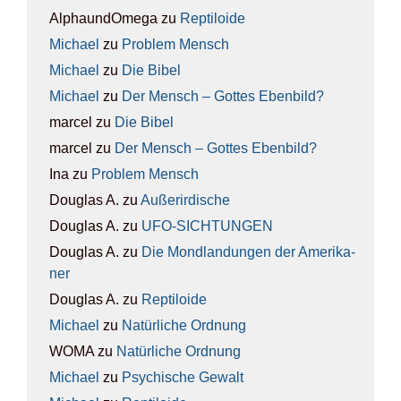
AlphaundOmega
zu
Rep­ti­lo­ide
Michael
zu
Pro­blem Mensch
Michael
zu
Die Bibel
Michael
zu
Der Mensch – Got­tes Eben­bild?
marcel
zu
Die Bibel
marcel
zu
Der Mensch – Got­tes Eben­bild?
Ina
zu
Pro­blem Mensch
Douglas A.
zu
Außer­ir­di­sche
Douglas A.
zu
UFO-SICH­TUN­GEN
Douglas A.
zu
Die Mond­lan­dun­gen der Ame­ri­ka­
ner
Douglas A.
zu
Rep­ti­lo­ide
Michael
zu
Natür­li­che Ord­nung
WOMA
zu
Natür­li­che Ord­nung
Michael
zu
Psy­chi­sche Gewalt