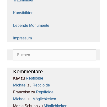
Traum­bil­der
Kunst­bil­der
Leben­de Monu­men­te
Impres­sum
Suchen
nach:
Kom­men­ta­re
Kay
zu
Rep­ti­lo­ide
Michael
zu
Rep­ti­lo­ide
Francoise
zu
Rep­ti­lo­ide
Michael
zu
Mög­lich­kei­ten
Marita Schupp
zu
Mög­lich­kei­ten