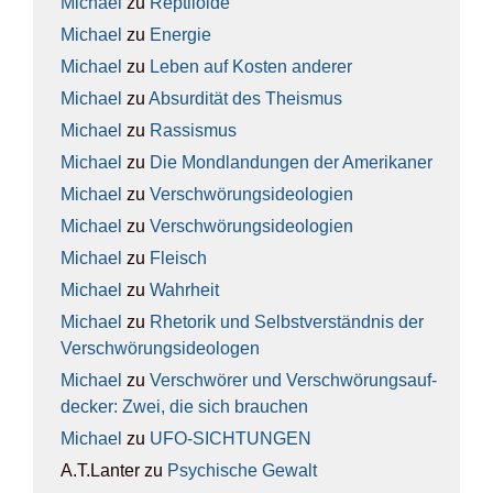
Michael
zu
Rep­ti­lo­ide
Michael
zu
Ener­gie
Michael
zu
Leben auf Kos­ten ande­rer
Michael
zu
Absur­di­tät des The­is­mus
Michael
zu
Ras­sis­mus
Michael
zu
Die Mond­lan­dun­gen der Ame­ri­ka­ner
Michael
zu
Ver­schwö­rungs­ideo­lo­gien
Michael
zu
Ver­schwö­rungs­ideo­lo­gien
Michael
zu
Fleisch
Michael
zu
Wahr­heit
Michael
zu
Rhe­to­rik und Selbst­ver­ständ­nis der
Ver­schwö­rungs­ideo­lo­gen
Michael
zu
Ver­schwö­rer und Ver­schwö­rungs­auf­
de­cker: Zwei, die sich brau­chen
Michael
zu
UFO-SICH­TUN­GEN
A.T.Lanter
zu
Psy­chi­sche Gewalt