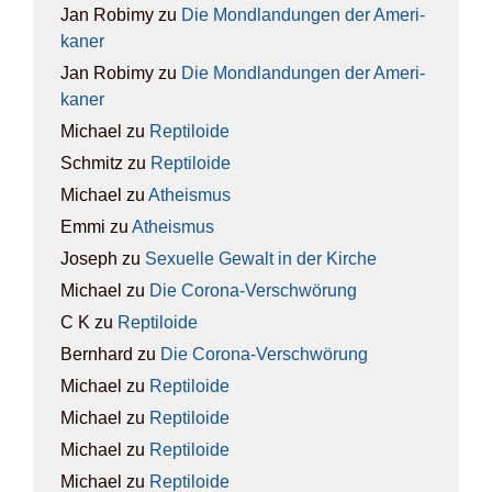
Jan Robimy
zu
Die Mond­lan­dun­gen der Ame­ri­
ka­ner
Jan Robimy
zu
Die Mond­lan­dun­gen der Ame­ri­
ka­ner
Michael
zu
Rep­ti­lo­ide
Schmitz
zu
Rep­ti­lo­ide
Michael
zu
Athe­is­mus
Emmi
zu
Athe­is­mus
Joseph
zu
Sexu­el­le Gewalt in der Kir­che
Michael
zu
Die Coro­na-Ver­schwö­rung
C K
zu
Rep­ti­lo­ide
Bernhard
zu
Die Coro­na-Ver­schwö­rung
Michael
zu
Rep­ti­lo­ide
Michael
zu
Rep­ti­lo­ide
Michael
zu
Rep­ti­lo­ide
Michael
zu
Rep­ti­lo­ide