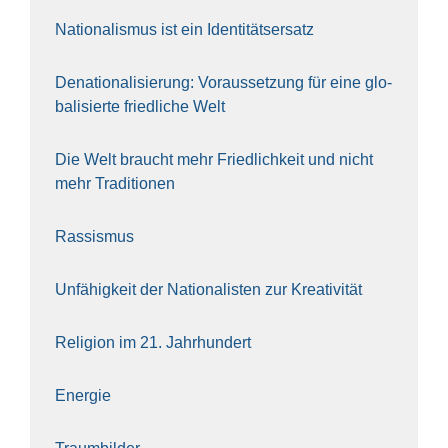
Natio­na­lis­mus ist ein Iden­ti­täts­er­satz
Dena­tio­na­li­sie­rung: Vor­aus­set­zung für eine glo­
ba­li­sier­te fried­li­che Welt
Die Welt braucht mehr Fried­lich­keit und nicht
mehr Tra­di­tio­nen
Ras­sis­mus
Unfä­hig­keit der Natio­na­lis­ten zur Krea­ti­vi­tät
Reli­gi­on im 21. Jahr­hun­dert
Ener­gie