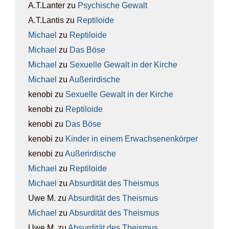
A.T.Lanter
zu
Psy­chi­sche Gewalt
A.T.Lantis
zu
Rep­ti­lo­ide
Michael
zu
Rep­ti­lo­ide
Michael
zu
Das Böse
Michael
zu
Sexu­el­le Gewalt in der Kir­che
Michael
zu
Außer­ir­di­sche
kenobi
zu
Sexu­el­le Gewalt in der Kir­che
kenobi
zu
Rep­ti­lo­ide
kenobi
zu
Das Böse
kenobi
zu
Kin­der in einem Erwach­se­nen­kör­per
kenobi
zu
Außer­ir­di­sche
Michael
zu
Rep­ti­lo­ide
Michael
zu
Absur­di­tät des The­is­mus
Uwe M.
zu
Absur­di­tät des The­is­mus
Michael
zu
Absur­di­tät des The­is­mus
Uwe M.
zu
Absur­di­tät des The­is­mus