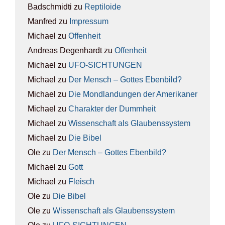
Badschmidti
zu
Rep­ti­lo­ide
Manfred
zu
Impres­sum
Michael
zu
Offen­heit
Andreas Degenhardt
zu
Offen­heit
Michael
zu
UFO-SICH­TUN­GEN
Michael
zu
Der Mensch – Got­tes Eben­bild?
Michael
zu
Die Mond­lan­dun­gen der Ame­ri­ka­ner
Michael
zu
Cha­rak­ter der Dumm­heit
Michael
zu
Wis­sen­schaft als Glau­bens­sys­tem
Michael
zu
Die Bibel
Ole
zu
Der Mensch – Got­tes Eben­bild?
Michael
zu
Gott
Michael
zu
Fleisch
Ole
zu
Die Bibel
Ole
zu
Wis­sen­schaft als Glau­bens­sys­tem