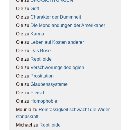
Ole
zu
UFO-SICH­TUN­GEN
Ole
zu
Gott
Ole
zu
Cha­rak­ter der Dumm­heit
Ole
zu
Die Mond­lan­dun­gen der Ame­ri­ka­ner
Ole
zu
Kar­ma
Ole
zu
Leben auf Kos­ten ande­rer
Ole
zu
Das Böse
Ole
zu
Rep­ti­lo­ide
Ole
zu
Ver­schwö­rungs­ideo­lo­gien
Ole
zu
Pro­sti­tu­ti­on
Ole
zu
Glau­bens­sys­te­me
Ole
zu
Fleisch
Ole
zu
Homo­pho­bie
Mounia
zu
Rein­ras­sig­keit schwächt die Wider­
stands­kraft
Michael
zu
Rep­ti­lo­ide