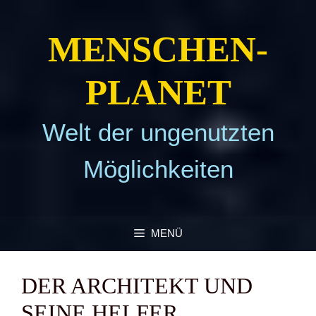
Zum
Inhalt
MEN­SCHEN­
springen
PLA­NET
Welt der ungenutzten
Möglichkeiten
MENÜ
DER ARCHI­TEKT UND
SEI­NE HEL­FER