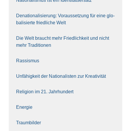
Natio­na­lis­mus ist ein Iden­ti­täts­er­satz
Dena­tio­na­li­sie­rung: Vor­aus­set­zung für eine glo­
ba­li­sier­te fried­li­che Welt
Die Welt braucht mehr Fried­lich­keit und nicht
mehr Tra­di­tio­nen
Ras­sis­mus
Unfä­hig­keit der Natio­na­lis­ten zur Krea­ti­vi­tät
Reli­gi­on im 21. Jahr­hun­dert
Ener­gie
Traum­bil­der