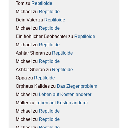
Tom
zu
Rep­ti­lo­ide
Michael
zu
Rep­ti­lo­ide
Dein Vater
zu
Rep­ti­lo­ide
Michael
zu
Rep­ti­lo­ide
Ein fröhlicher Beobachter
zu
Rep­ti­lo­ide
Michael
zu
Rep­ti­lo­ide
Ashtar Sheran
zu
Rep­ti­lo­ide
Michael
zu
Rep­ti­lo­ide
Ashtar Sheran
zu
Rep­ti­lo­ide
Oppa
zu
Rep­ti­lo­ide
Orpheus Kalides
zu
Das Zie­gen­pro­blem
Michael
zu
Leben auf Kos­ten ande­rer
Müller
zu
Leben auf Kos­ten ande­rer
Michael
zu
Rep­ti­lo­ide
Michael
zu
Rep­ti­lo­ide
Michael
zu
Rep­ti­lo­ide