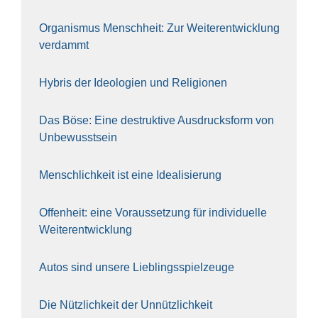
Orga­nis­mus Mensch­heit: Zur Wei­ter­ent­wick­lung
ver­dammt
Hybris der Ideo­lo­gien und Reli­gio­nen
Das Böse: Eine destruk­ti­ve Aus­drucks­form von
Unbe­wusst­sein
Mensch­lich­keit ist eine Idea­li­sie­rung
Offen­heit: eine Vor­aus­set­zung für indi­vi­du­el­le
Wei­ter­ent­wick­lung
Autos sind unse­re Lieb­lings­spiel­zeu­ge
Die Nütz­lich­keit der Unnütz­lich­keit