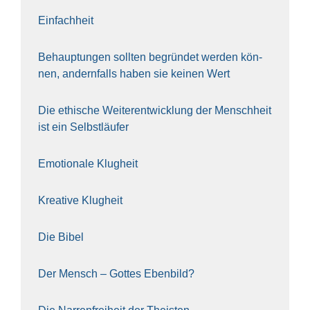
Ein­fach­heit
Behaup­tun­gen soll­ten begrün­det wer­den kön­
nen, andern­falls haben sie kei­nen Wert
Die ethi­sche Wei­ter­ent­wick­lung der Mensch­heit
ist ein Selbst­läu­fer
Emo­tio­na­le Klug­heit
Krea­ti­ve Klug­heit
Die Bibel
Der Mensch – Got­tes Eben­bild?