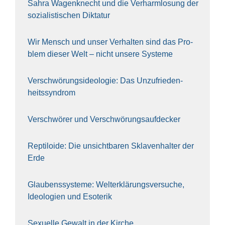
Sahra Wagen­knecht und die Ver­harm­lo­sung der
sozia­lis­ti­schen Dik­ta­tur
Wir Mensch und unser Ver­hal­ten sind das Pro­
blem die­ser Welt – nicht unse­re Sys‍te‍me
Ver­schwö­rungs­ideo­lo­gie: Das Unzufrieden­
heitssyndrom
Ver­schwö­rer und Verschwörungs­aufdecker
Rep­ti­lo­ide: Die unsicht­ba­ren Skla­ven­hal­ter der
Erde
Glau­bens­sys­te­me: Welt­erklä­rungs­ver­su­che,
Ideo­lo­gien und Eso­te­rik
Sexu­el­le Gewalt in der Kir­che