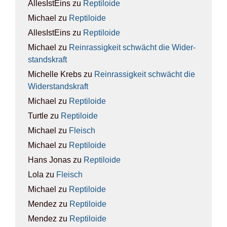
AllesIstEins
zu
Rep­ti­lo­ide
Michael
zu
Rep­ti­lo­ide
AllesIstEins
zu
Rep­ti­lo­ide
Michael
zu
Rein­ras­sig­keit schwächt die Wider­
stands­kraft
Michelle Krebs
zu
Rein­ras­sig­keit schwächt die
Wider­stands­kraft
Michael
zu
Rep­ti­lo­ide
Turtle
zu
Rep­ti­lo­ide
Michael
zu
Fleisch
Michael
zu
Rep­ti­lo­ide
Hans Jonas
zu
Rep­ti­lo­ide
Lola
zu
Fleisch
Michael
zu
Rep­ti­lo­ide
Mendez
zu
Rep­ti­lo­ide
Mendez
zu
Rep­ti­lo­ide