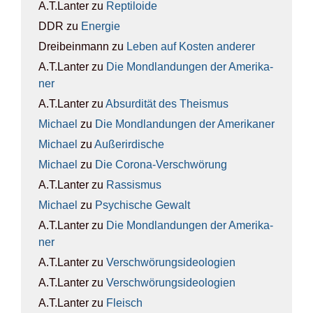
A.T.Lanter
zu
Rep­ti­lo­ide
DDR
zu
Ener­gie
Dreibeinmann
zu
Leben auf Kos­ten ande­rer
A.T.Lanter
zu
Die Mond­lan­dun­gen der Ame­ri­ka­
ner
A.T.Lanter
zu
Absur­di­tät des The­is­mus
Michael
zu
Die Mond­lan­dun­gen der Ame­ri­ka­ner
Michael
zu
Außer­ir­di­sche
Michael
zu
Die Coro­na-Ver­schwö­rung
A.T.Lanter
zu
Ras­sis­mus
Michael
zu
Psy­chi­sche Gewalt
A.T.Lanter
zu
Die Mond­lan­dun­gen der Ame­ri­ka­
ner
A.T.Lanter
zu
Ver­schwö­rungs­ideo­lo­gien
A.T.Lanter
zu
Ver­schwö­rungs­ideo­lo­gien
A.T.Lanter
zu
Fleisch