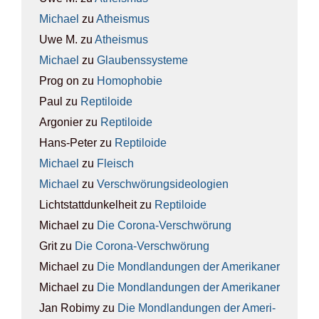
Michael
zu
Athe­is­mus
Uwe M.
zu
Athe­is­mus
Michael
zu
Glau­bens­sys­te­me
Prog on
zu
Homo­pho­bie
Paul
zu
Rep­ti­lo­ide
Argonier
zu
Rep­ti­lo­ide
Hans-Peter
zu
Rep­ti­lo­ide
Michael
zu
Fleisch
Michael
zu
Ver­schwö­rungs­ideo­lo­gien
Lichtstattdunkelheit
zu
Rep­ti­lo­ide
Michael
zu
Die Coro­na-Ver­schwö­rung
Grit
zu
Die Coro­na-Ver­schwö­rung
Michael
zu
Die Mond­lan­dun­gen der Ame­ri­ka­ner
Michael
zu
Die Mond­lan­dun­gen der Ame­ri­ka­ner
Jan Robimy
zu
Die Mond­lan­dun­gen der Ame­ri­