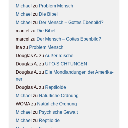
Michael
zu
Pro­blem Mensch
Michael
zu
Die Bibel
Michael
zu
Der Mensch – Got­tes Eben­bild?
marcel
zu
Die Bibel
marcel
zu
Der Mensch – Got­tes Eben­bild?
Ina
zu
Pro­blem Mensch
Douglas A.
zu
Außer­ir­di­sche
Douglas A.
zu
UFO-SICH­TUN­GEN
Douglas A.
zu
Die Mond­lan­dun­gen der Ame­ri­ka­
ner
Douglas A.
zu
Rep­ti­lo­ide
Michael
zu
Natür­li­che Ord­nung
WOMA
zu
Natür­li­che Ord­nung
Michael
zu
Psy­chi­sche Gewalt
Michael
zu
Rep­ti­lo­ide