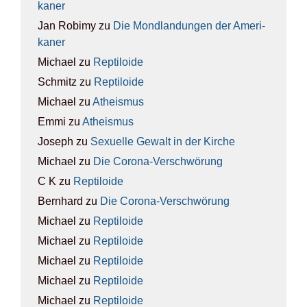
ka­ner
Jan Robimy
zu
Die Mond­lan­dun­gen der Ame­ri­
ka­ner
Michael
zu
Rep­ti­lo­ide
Schmitz
zu
Rep­ti­lo­ide
Michael
zu
Athe­is­mus
Emmi
zu
Athe­is­mus
Joseph
zu
Sexu­el­le Gewalt in der Kir­che
Michael
zu
Die Coro­na-Ver­schwö­rung
C K
zu
Rep­ti­lo­ide
Bernhard
zu
Die Coro­na-Ver­schwö­rung
Michael
zu
Rep­ti­lo­ide
Michael
zu
Rep­ti­lo­ide
Michael
zu
Rep­ti­lo­ide
Michael
zu
Rep­ti­lo­ide
Michael
zu
Rep­ti­lo­ide