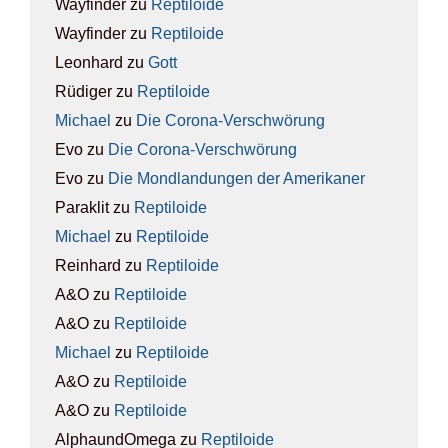
Wayfinder
zu
Rep­ti­lo­ide
Wayfinder
zu
Rep­ti­lo­ide
Leonhard
zu
Gott
Rüdiger
zu
Rep­ti­lo­ide
Michael
zu
Die Coro­na-Ver­schwö­rung
Evo
zu
Die Coro­na-Ver­schwö­rung
Evo
zu
Die Mond­lan­dun­gen der Ame­ri­ka­ner
Paraklit
zu
Rep­ti­lo­ide
Michael
zu
Rep­ti­lo­ide
Reinhard
zu
Rep­ti­lo­ide
A&O
zu
Rep­ti­lo­ide
A&O
zu
Rep­ti­lo­ide
Michael
zu
Rep­ti­lo­ide
A&O
zu
Rep­ti­lo­ide
A&O
zu
Rep­ti­lo­ide
AlphaundOmega
zu
Rep­ti­lo­ide