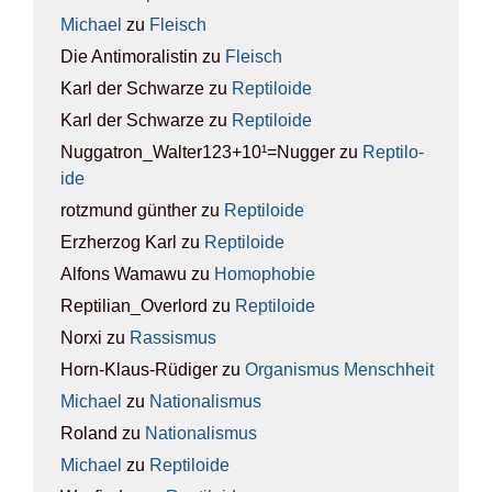
Michael
zu
Fleisch
Die Antimoralistin
zu
Fleisch
Karl der Schwarze
zu
Rep­ti­lo­ide
Karl der Schwarze
zu
Rep­ti­lo­ide
Nuggatron_Walter123+10¹=Nugger
zu
Rep­ti­lo­
ide
rotzmund günther
zu
Rep­ti­lo­ide
Erzherzog Karl
zu
Rep­ti­lo­ide
Alfons Wamawu
zu
Homo­pho­bie
Reptilian_Overlord
zu
Rep­ti­lo­ide
Norxi
zu
Ras­sis­mus
Horn-Klaus-Rüdiger
zu
Orga­nis­mus Mensch­heit
Michael
zu
Natio­na­lis­mus
Roland
zu
Natio­na­lis­mus
Michael
zu
Rep­ti­lo­ide