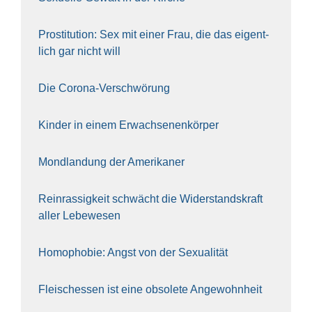
Pro­sti­tu­ti­on: Sex mit einer Frau, die das eigent­
lich gar nicht will
Die Coro­na-Ver­schwö­rung
Kin­der in einem Erwach­se­nen­kör­per
Mond­lan­dung der Ame­ri­ka­ner
Rein­ras­sig­keit schwächt die Wider­stands­kraft
aller Lebe­we­sen
Homo­pho­bie: Angst von der Sexua­li­tät
Fleisch­essen ist eine obso­le­te An‍ge‍wohn‍heit