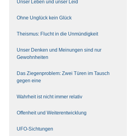
Unser Leben und unser Leid
Ohne Unglück kein Glück
The­is­mus: Flucht in die Unmün­dig­keit
Unser Den­ken und Mei­nun­gen sind nur
Gewohn­hei­ten
Das Zie­gen­pro­blem: Zwei Türen im Tausch
gegen eine
Wahr­heit ist nicht immer rela­tiv
Offen­heit und Wei­ter­ent­wick­lung
UFO-Sich­tun­gen