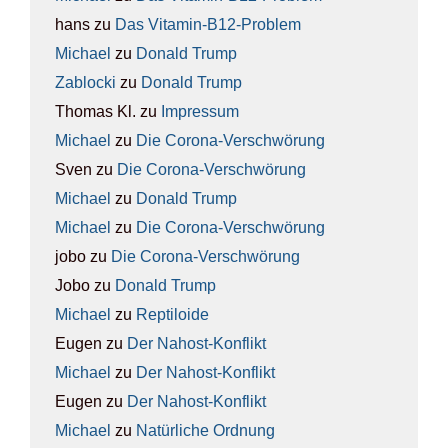
hans
zu
Das Vit­amin-B12-Pro­blem
Michael
zu
Donald Trump
Zablocki
zu
Donald Trump
Thomas Kl.
zu
Impres­sum
Michael
zu
Die Coro­na-Ver­schwö­rung
Sven
zu
Die Coro­na-Ver­schwö­rung
Michael
zu
Donald Trump
Michael
zu
Die Coro­na-Ver­schwö­rung
jobo
zu
Die Coro­na-Ver­schwö­rung
Jobo
zu
Donald Trump
Michael
zu
Rep­ti­lo­ide
Eugen
zu
Der Nah­ost-Kon­flikt
Michael
zu
Der Nah­ost-Kon­flikt
Eugen
zu
Der Nah­ost-Kon­flikt
Michael
zu
Natür­li­che Ord­nung