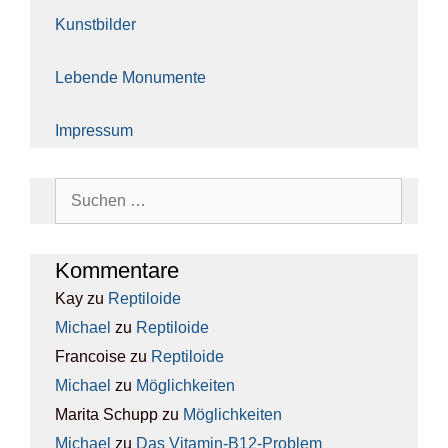
Kunst­bil­der
Leben­de Monu­men­te
Impres­sum
Suchen
nach:
Kom­men­ta­re
Kay
zu
Rep­ti­lo­ide
Michael
zu
Rep­ti­lo­ide
Francoise
zu
Rep­ti­lo­ide
Michael
zu
Mög­lich­kei­ten
Marita Schupp
zu
Mög­lich­kei­ten
Michael
zu
Das Vit­amin-B12-Pro­blem