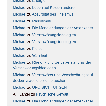
Michael
zu
Ener­gie
Michael
zu
Leben auf Kos­ten ande­rer
Michael
zu
Absur­di­tät des The­is­mus
Michael
zu
Ras­sis­mus
Michael
zu
Die Mond­lan­dun­gen der Ame­ri­ka­ner
Michael
zu
Ver­schwö­rungs­ideo­lo­gien
Michael
zu
Ver­schwö­rungs­ideo­lo­gien
Michael
zu
Fleisch
Michael
zu
Wahr­heit
Michael
zu
Rhe­to­rik und Selbst­ver­ständ­nis der
Ver­schwö­rungs­ideo­lo­gen
Michael
zu
Ver­schwö­rer und Ver­schwö­rungs­auf­
de­cker: Zwei, die sich brau­chen
Michael
zu
UFO-SICH­TUN­GEN
A.T.Lanter
zu
Psy­chi­sche Gewalt
Michael
zu
Die Mond­lan­dun­gen der Ame­ri­ka­ner