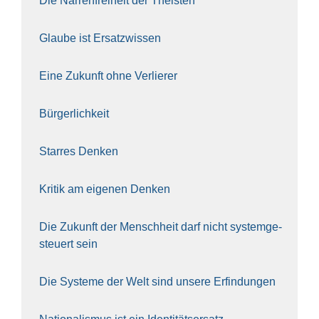
Die Nar­ren­frei­heit der The­is­ten
Glau­be ist Ersatz­wis­sen
Eine Zukunft ohne Ver­lie­rer
Bür­ger­lich­keit
Star­res Den­ken
Kri­tik am eige­nen Den­ken
Die Zukunft der Mensch­heit darf nicht sys­tem­ge­
steu­ert sein
Die Sys­te­me der Welt sind unse­re Erfin­dun­gen