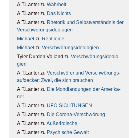
A.T.Lanter
zu
Wahr­heit
A.T.Lanter
zu
Das Nichts
A.T.Lanter
zu
Rhe­to­rik und Selbst­ver­ständ­nis der
Ver­schwö­rungs­ideo­lo­gen
Michael
zu
Rep­ti­lo­ide
Michael
zu
Ver­schwö­rungs­ideo­lo­gien
Tyler Durden Volland
zu
Ver­schwö­rungs­ideo­lo­
gien
A.T.Lanter
zu
Ver­schwö­rer und Ver­schwö­rungs­
auf­de­cker: Zwei, die sich brau­chen
A.T.Lanter
zu
Die Mond­lan­dun­gen der Ame­ri­ka­
ner
A.T.Lanter
zu
UFO-SICH­TUN­GEN
A.T.Lanter
zu
Die Coro­na-Ver­schwö­rung
A.T.Lanter
zu
Außer­ir­di­sche
A.T.Lanter
zu
Psy­chi­sche Gewalt