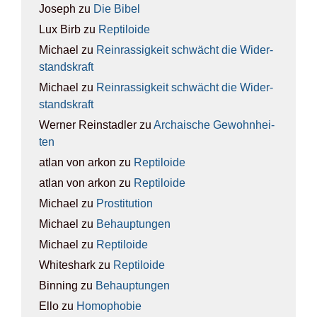
Joseph
zu
Die Bibel
Lux Birb
zu
Rep­ti­lo­ide
Michael
zu
Rein­ras­sig­keit schwächt die Wider­
stands­kraft
Michael
zu
Rein­ras­sig­keit schwächt die Wider­
stands­kraft
Werner Reinstadler
zu
Archai­sche Gewohn­hei­
ten
atlan von arkon
zu
Rep­ti­lo­ide
atlan von arkon
zu
Rep­ti­lo­ide
Michael
zu
Pro­sti­tu­ti­on
Michael
zu
Behaup­tun­gen
Michael
zu
Rep­ti­lo­ide
Whiteshark
zu
Rep­ti­lo­ide
Binning
zu
Behaup­tun­gen
Ello
zu
Homo­pho­bie