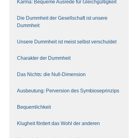
Kar­ma: Beque­me Aus­re­de für Gleich­gül­tig­keit
Die Dumm­heit der Gesell­schaft ist unse­re
Dumm­heit
Unse­re Dumm­heit ist meist selbst ver­schul­det
Cha­rak­ter der Dumm­heit
Das Nichts: die Null-Dimen­si­on
Aus­beu­tung: Per­ver­si­on des Sym­bio­se­prin­zips
Bequem­lich­keit
Klug­heit för­dert das Wohl der ande­ren