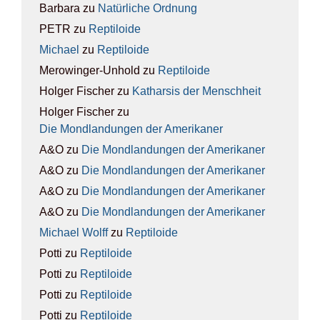
Barbara
zu
Natür­li­che Ord­nung
PETR
zu
Rep­ti­lo­ide
Michael
zu
Rep­ti­lo­ide
Merowinger-Unhold
zu
Rep­ti­lo­ide
Holger Fischer
zu
Kathar­sis der Mensch­heit
Holger Fischer
zu
Die Mond­lan­dun­gen der Ame­ri­ka­ner
A&O
zu
Die Mond­lan­dun­gen der Ame­ri­ka­ner
A&O
zu
Die Mond­lan­dun­gen der Ame­ri­ka­ner
A&O
zu
Die Mond­lan­dun­gen der Ame­ri­ka­ner
A&O
zu
Die Mond­lan­dun­gen der Ame­ri­ka­ner
Michael Wolff
zu
Rep­ti­lo­ide
Potti
zu
Rep­ti­lo­ide
Potti
zu
Rep­ti­lo­ide
Potti
zu
Rep­ti­lo­ide
Potti
zu
Rep­ti­lo­ide