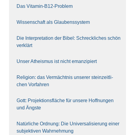
Das Vit­amin-B12-Pro­blem
Wis­sen­schaft als Glau­bens­sys­tem
Die Inter­pre­ta­ti­on der Bibel: Schreck­li­ches schön
ver­klärt
Unser Athe­is­mus ist nicht eman­zi­piert
Reli­gi­on: das Ver­mächt­nis unse­rer stein­zeit­li­
chen Vor­fah­ren
Gott: Pro­jek­ti­ons­flä­che für unse­re Hoff­nun­gen
und Ängs­te
Natür­li­che Ord­nung: Die Uni­ver­sa­li­sie­rung einer
sub­jek­ti­ven Wahr­neh­mung