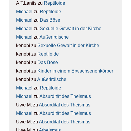
A.T.Lantis
zu
Rep­ti­lo­ide
Michael
zu
Rep­ti­lo­ide
Michael
zu
Das Böse
Michael
zu
Sexu­el­le Gewalt in der Kir­che
Michael
zu
Außer­ir­di­sche
kenobi
zu
Sexu­el­le Gewalt in der Kir­che
kenobi
zu
Rep­ti­lo­ide
kenobi
zu
Das Böse
kenobi
zu
Kin­der in einem Erwach­se­nen­kör­per
kenobi
zu
Außer­ir­di­sche
Michael
zu
Rep­ti­lo­ide
Michael
zu
Absur­di­tät des The­is­mus
Uwe M.
zu
Absur­di­tät des The­is­mus
Michael
zu
Absur­di­tät des The­is­mus
Uwe M.
zu
Absur­di­tät des The­is­mus
Uwe M.
zu
Athe­is­mus