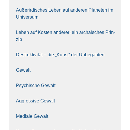
Außer­ir­di­sches Leben auf ande­ren Pla­ne­ten im
Uni­ver­sum
Leben auf Kos­ten ande­rer: ein archai­sches Prin­
zip
Destruk­ti­vi­tät – die „Kunst“ der Unbe­gab­ten
Gewalt
Psy­chi­sche Gewalt
Aggres­si­ve Gewalt
Media­le Gewalt