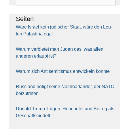
nach:
Sei­ten
Wäre Isra­el kein jüdi­scher Staat, wäre den Leu­
ten Paläs­ti­na egal
War­um ver­bie­tet man Juden das, was allen
ande­ren erlaubt ist?
War­um sich Anti­se­mi­tis­mus ent­wi­ckeln konn­te
Russ­land nötigt sei­ne Nach­bar­län­der, der NATO
bei­zu­tre­ten
Donald Trump: Lügen, Heu­che­lei und Betrug als
Geschäfts­mo­dell