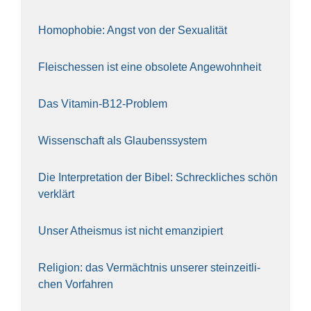
Homo­pho­bie: Angst von der Sexua­li­tät
Fleisch­essen ist eine obso­le­te An‍ge‍wohn‍heit
Das Vit­amin-B12-Pro­blem
Wis­sen­schaft als Glau­bens­sys­tem
Die Inter­pre­ta­ti­on der Bibel: Schreck­li­ches schön
ver­klärt
Unser Athe­is­mus ist nicht eman­zi­piert
Reli­gi­on: das Ver­mächt­nis unse­rer stein­zeit­li­
chen Vor­fah­ren