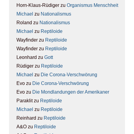
Horn-Klaus-Rüdiger
zu
Orga­nis­mus Mensch­heit
Michael
zu
Natio­na­lis­mus
Roland
zu
Natio­na­lis­mus
Michael
zu
Rep­ti­lo­ide
Wayfinder
zu
Rep­ti­lo­ide
Wayfinder
zu
Rep­ti­lo­ide
Leonhard
zu
Gott
Rüdiger
zu
Rep­ti­lo­ide
Michael
zu
Die Coro­na-Ver­schwö­rung
Evo
zu
Die Coro­na-Ver­schwö­rung
Evo
zu
Die Mond­lan­dun­gen der Ame­ri­ka­ner
Paraklit
zu
Rep­ti­lo­ide
Michael
zu
Rep­ti­lo­ide
Reinhard
zu
Rep­ti­lo­ide
A&O
zu
Rep­ti­lo­ide