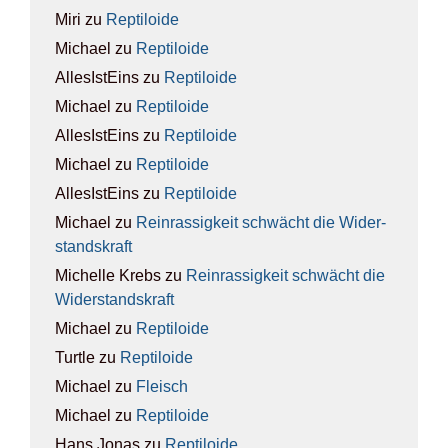
Miri
zu
Rep­ti­lo­ide
Michael
zu
Rep­ti­lo­ide
AllesIstEins
zu
Rep­ti­lo­ide
Michael
zu
Rep­ti­lo­ide
AllesIstEins
zu
Rep­ti­lo­ide
Michael
zu
Rep­ti­lo­ide
AllesIstEins
zu
Rep­ti­lo­ide
Michael
zu
Rein­ras­sig­keit schwächt die Wider­
stands­kraft
Michelle Krebs
zu
Rein­ras­sig­keit schwächt die
Wider­stands­kraft
Michael
zu
Rep­ti­lo­ide
Turtle
zu
Rep­ti­lo­ide
Michael
zu
Fleisch
Michael
zu
Rep­ti­lo­ide
Hans Jonas
zu
Rep­ti­lo­ide