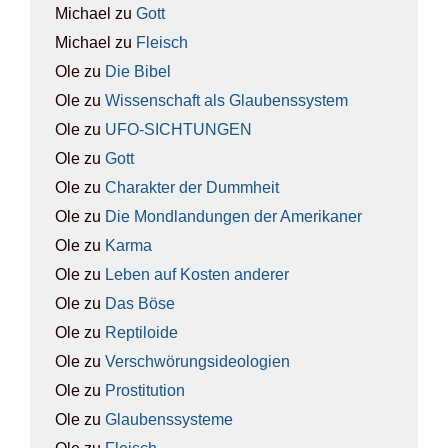
Michael
zu
Gott
Michael
zu
Fleisch
Ole
zu
Die Bibel
Ole
zu
Wis­sen­schaft als Glau­bens­sys­tem
Ole
zu
UFO-SICH­TUN­GEN
Ole
zu
Gott
Ole
zu
Cha­rak­ter der Dumm­heit
Ole
zu
Die Mond­lan­dun­gen der Ame­ri­ka­ner
Ole
zu
Kar­ma
Ole
zu
Leben auf Kos­ten ande­rer
Ole
zu
Das Böse
Ole
zu
Rep­ti­lo­ide
Ole
zu
Ver­schwö­rungs­ideo­lo­gien
Ole
zu
Pro­sti­tu­ti­on
Ole
zu
Glau­bens­sys­te­me