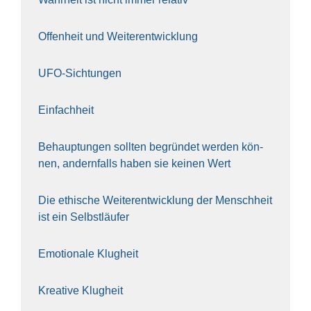
Offen­heit und Wei­ter­ent­wick­lung
UFO-Sich­tun­gen
Ein­fach­heit
Behaup­tun­gen soll­ten begrün­det wer­den kön­
nen, andern­falls haben sie kei­nen Wert
Die ethi­sche Wei­ter­ent­wick­lung der Mensch­heit
ist ein Selbst­läu­fer
Emo­tio­na­le Klug­heit
Krea­ti­ve Klug­heit