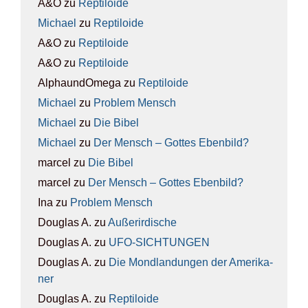
A&O
zu
Rep­ti­lo­ide
Michael
zu
Rep­ti­lo­ide
A&O
zu
Rep­ti­lo­ide
A&O
zu
Rep­ti­lo­ide
AlphaundOmega
zu
Rep­ti­lo­ide
Michael
zu
Pro­blem Mensch
Michael
zu
Die Bibel
Michael
zu
Der Mensch – Got­tes Eben­bild?
marcel
zu
Die Bibel
marcel
zu
Der Mensch – Got­tes Eben­bild?
Ina
zu
Pro­blem Mensch
Douglas A.
zu
Außer­ir­di­sche
Douglas A.
zu
UFO-SICH­TUN­GEN
Douglas A.
zu
Die Mond­lan­dun­gen der Ame­ri­ka­
ner
Douglas A.
zu
Rep­ti­lo­ide