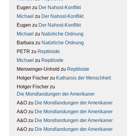
Eugen
zu
Der Nah­ost-Kon­flikt
Michael
zu
Der Nah­ost-Kon­flikt
Eugen
zu
Der Nah­ost-Kon­flikt
Michael
zu
Natür­li­che Ord­nung
Barbara
zu
Natür­li­che Ord­nung
PETR
zu
Rep­ti­lo­ide
Michael
zu
Rep­ti­lo­ide
Merowinger-Unhold
zu
Rep­ti­lo­ide
Holger Fischer
zu
Kathar­sis der Mensch­heit
Holger Fischer
zu
Die Mond­lan­dun­gen der Ame­ri­ka­ner
A&O
zu
Die Mond­lan­dun­gen der Ame­ri­ka­ner
A&O
zu
Die Mond­lan­dun­gen der Ame­ri­ka­ner
A&O
zu
Die Mond­lan­dun­gen der Ame­ri­ka­ner
A&O
zu
Die Mond­lan­dun­gen der Ame­ri­ka­ner