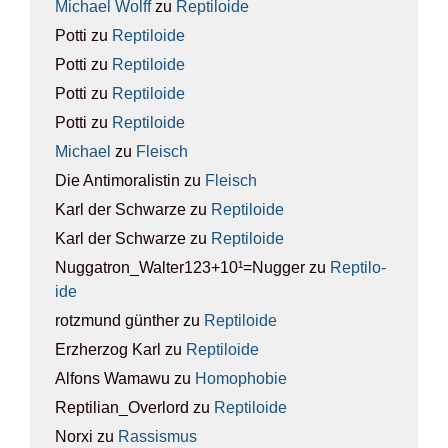
Michael Wolff
zu
Rep­ti­lo­ide
Potti
zu
Rep­ti­lo­ide
Potti
zu
Rep­ti­lo­ide
Potti
zu
Rep­ti­lo­ide
Potti
zu
Rep­ti­lo­ide
Michael
zu
Fleisch
Die Antimoralistin
zu
Fleisch
Karl der Schwarze
zu
Rep­ti­lo­ide
Karl der Schwarze
zu
Rep­ti­lo­ide
Nuggatron_Walter123+10¹=Nugger
zu
Rep­ti­lo­
ide
rotzmund günther
zu
Rep­ti­lo­ide
Erzherzog Karl
zu
Rep­ti­lo­ide
Alfons Wamawu
zu
Homo­pho­bie
Reptilian_Overlord
zu
Rep­ti­lo­ide
Norxi
zu
Ras­sis­mus