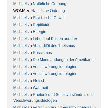
Michael
zu
Natür­li­che Ord­nung
WOMA
zu
Natür­li­che Ord­nung
Michael
zu
Psy­chi­sche Gewalt
Michael
zu
Rep­ti­lo­ide
Michael
zu
Ener­gie
Michael
zu
Leben auf Kos­ten ande­rer
Michael
zu
Absur­di­tät des The­is­mus
Michael
zu
Ras­sis­mus
Michael
zu
Die Mond­lan­dun­gen der Ame­ri­ka­ner
Michael
zu
Ver­schwö­rungs­ideo­lo­gien
Michael
zu
Ver­schwö­rungs­ideo­lo­gien
Michael
zu
Fleisch
Michael
zu
Wahr­heit
Michael
zu
Rhe­to­rik und Selbst­ver­ständ­nis der
Ver­schwö­rungs­ideo­lo­gen
Michael
zu
Ver­schwö­rer und Ver­schwö­rungs­auf­