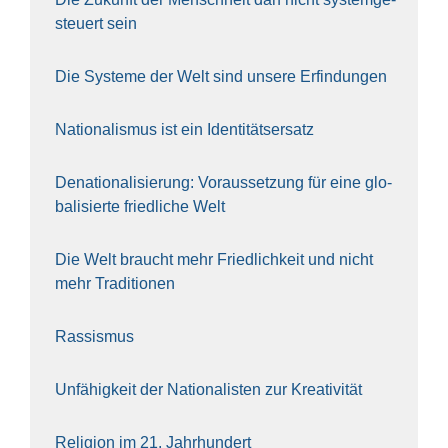
steu­ert sein
Die Sys­te­me der Welt sind unse­re Erfin­dun­gen
Natio­na­lis­mus ist ein Iden­ti­täts­er­satz
Dena­tio­na­li­sie­rung: Vor­aus­set­zung für eine glo­
ba­li­sier­te fried­li­che Welt
Die Welt braucht mehr Fried­lich­keit und nicht
mehr Tra­di­tio­nen
Ras­sis­mus
Unfä­hig­keit der Natio­na­lis­ten zur Krea­ti­vi­tät
Reli­gi­on im 21. Jahr­hun­dert