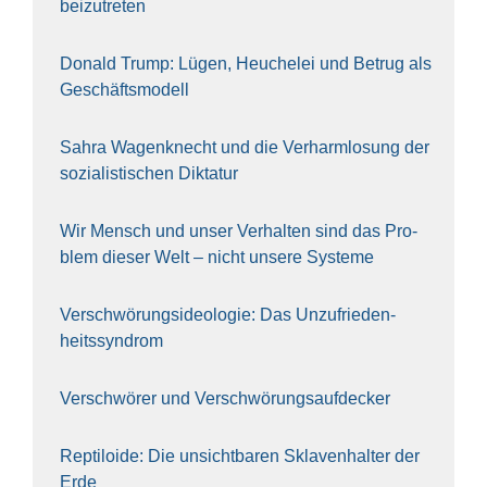
bei­zu­tre­ten
Donald Trump: Lügen, Heu­che­lei und Betrug als
Geschäfts­mo­dell
Sahra Wagen­knecht und die Ver­harm­lo­sung der
sozia­lis­ti­schen Dik­ta­tur
Wir Mensch und unser Ver­hal­ten sind das Pro­
blem die­ser Welt – nicht unse­re Sys‍te‍me
Ver­schwö­rungs­ideo­lo­gie: Das Unzufrieden­
heitssyndrom
Ver­schwö­rer und Verschwörungs­aufdecker
Rep­ti­lo­ide: Die unsicht­ba­ren Skla­ven­hal­ter der
Erde