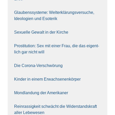
Glau­bens­sys­te­me: Welt­erklä­rungs­ver­su­che,
Ideo­lo­gien und Eso­te­rik
Sexu­el­le Gewalt in der Kir­che
Pro­sti­tu­ti­on: Sex mit einer Frau, die das eigent­
lich gar nicht will
Die Coro­na-Ver­schwö­rung
Kin­der in einem Erwach­se­nen­kör­per
Mond­lan­dung der Ame­ri­ka­ner
Rein­ras­sig­keit schwächt die Wider­stands­kraft
aller Lebe­we­sen