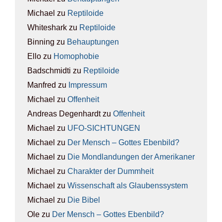
Michael
zu
Rep­ti­lo­ide
Whiteshark
zu
Rep­ti­lo­ide
Binning
zu
Behaup­tun­gen
Ello
zu
Homo­pho­bie
Badschmidti
zu
Rep­ti­lo­ide
Manfred
zu
Impres­sum
Michael
zu
Offen­heit
Andreas Degenhardt
zu
Offen­heit
Michael
zu
UFO-SICH­TUN­GEN
Michael
zu
Der Mensch – Got­tes Eben­bild?
Michael
zu
Die Mond­lan­dun­gen der Ame­ri­ka­ner
Michael
zu
Cha­rak­ter der Dumm­heit
Michael
zu
Wis­sen­schaft als Glau­bens­sys­tem
Michael
zu
Die Bibel
Ole
zu
Der Mensch – Got­tes Eben­bild?