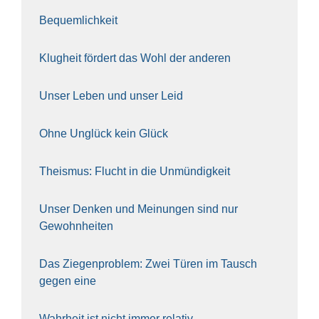
Bequem­lich­keit
Klug­heit för­dert das Wohl der ande­ren
Unser Leben und unser Leid
Ohne Unglück kein Glück
The­is­mus: Flucht in die Unmün­dig­keit
Unser Den­ken und Mei­nun­gen sind nur
Gewohn­hei­ten
Das Zie­gen­pro­blem: Zwei Türen im Tausch
gegen eine
Wahr­heit ist nicht immer rela­tiv