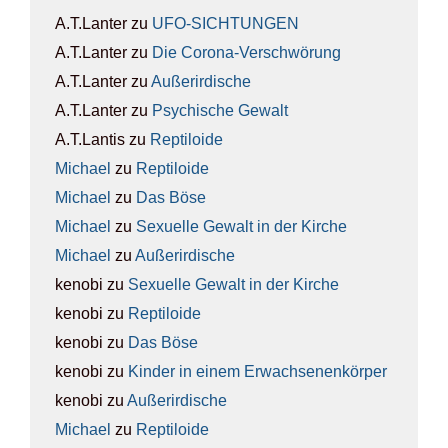
A.T.Lanter
zu
UFO-SICH­TUN­GEN
A.T.Lanter
zu
Die Coro­na-Ver­schwö­rung
A.T.Lanter
zu
Außer­ir­di­sche
A.T.Lanter
zu
Psy­chi­sche Gewalt
A.T.Lantis
zu
Rep­ti­lo­ide
Michael
zu
Rep­ti­lo­ide
Michael
zu
Das Böse
Michael
zu
Sexu­el­le Gewalt in der Kir­che
Michael
zu
Außer­ir­di­sche
kenobi
zu
Sexu­el­le Gewalt in der Kir­che
kenobi
zu
Rep­ti­lo­ide
kenobi
zu
Das Böse
kenobi
zu
Kin­der in einem Erwach­se­nen­kör­per
kenobi
zu
Außer­ir­di­sche
Michael
zu
Rep­ti­lo­ide