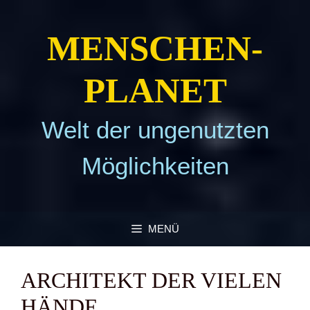
Zum
Inhalt
MEN­SCHEN­
springen
PLA­NET
Welt der ungenutzten
Möglichkeiten
MENÜ
ARCHI­TEKT DER VIE­LEN
HÄN­DE