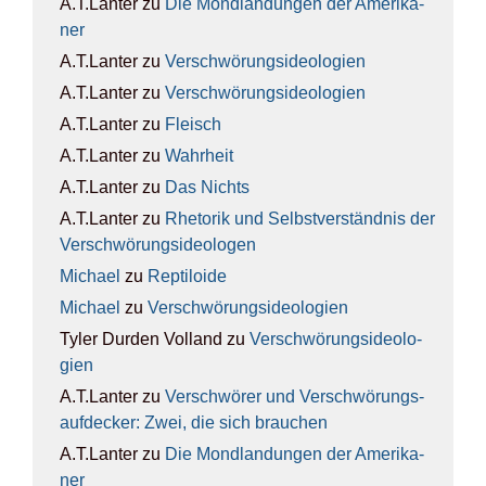
A.T.Lanter
zu
Die Mond­lan­dun­gen der Ame­ri­ka­
ner
A.T.Lanter
zu
Ver­schwö­rungs­ideo­lo­gien
A.T.Lanter
zu
Ver­schwö­rungs­ideo­lo­gien
A.T.Lanter
zu
Fleisch
A.T.Lanter
zu
Wahr­heit
A.T.Lanter
zu
Das Nichts
A.T.Lanter
zu
Rhe­to­rik und Selbst­ver­ständ­nis der
Ver­schwö­rungs­ideo­lo­gen
Michael
zu
Rep­ti­lo­ide
Michael
zu
Ver­schwö­rungs­ideo­lo­gien
Tyler Durden Volland
zu
Ver­schwö­rungs­ideo­lo­
gien
A.T.Lanter
zu
Ver­schwö­rer und Ver­schwö­rungs­
auf­de­cker: Zwei, die sich brau­chen
A.T.Lanter
zu
Die Mond­lan­dun­gen der Ame­ri­ka­
ner