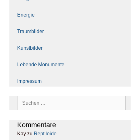
Ener­gie
Traum­bil­der
Kunst­bil­der
Leben­de Monu­men­te
Impres­sum
Suchen
nach:
Kom­men­ta­re
Kay
zu
Rep­ti­lo­ide