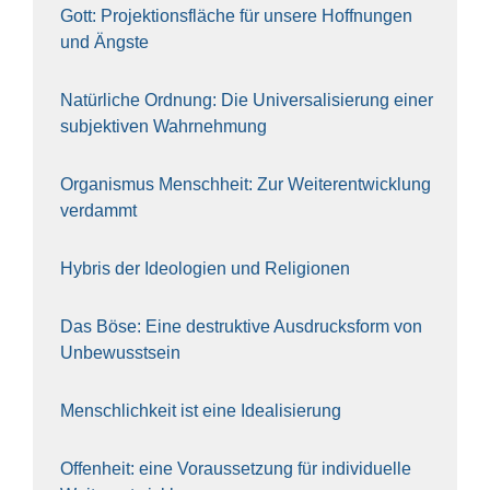
Gott: Pro­jek­ti­ons­flä­che für unse­re Hoff­nun­gen
und Ängs­te
Natür­li­che Ord­nung: Die Uni­ver­sa­li­sie­rung einer
sub­jek­ti­ven Wahr­neh­mung
Orga­nis­mus Mensch­heit: Zur Wei­ter­ent­wick­lung
ver­dammt
Hybris der Ideo­lo­gien und Reli­gio­nen
Das Böse: Eine destruk­ti­ve Aus­drucks­form von
Unbe­wusst­sein
Mensch­lich­keit ist eine Idea­li­sie­rung
Offen­heit: eine Vor­aus­set­zung für indi­vi­du­el­le