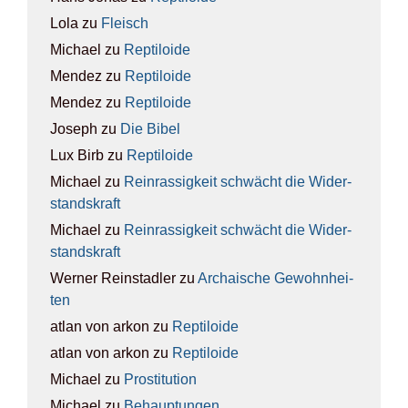
Lola
zu
Fleisch
Michael
zu
Rep­ti­lo­ide
Mendez
zu
Rep­ti­lo­ide
Mendez
zu
Rep­ti­lo­ide
Joseph
zu
Die Bibel
Lux Birb
zu
Rep­ti­lo­ide
Michael
zu
Rein­ras­sig­keit schwächt die Wider­
stands­kraft
Michael
zu
Rein­ras­sig­keit schwächt die Wider­
stands­kraft
Werner Reinstadler
zu
Archai­sche Gewohn­hei­
ten
atlan von arkon
zu
Rep­ti­lo­ide
atlan von arkon
zu
Rep­ti­lo­ide
Michael
zu
Pro­sti­tu­ti­on
Michael
zu
Behaup­tun­gen