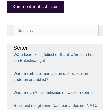
Suchen
nach:
Sei­ten
Wäre Isra­el kein jüdi­scher Staat, wäre den Leu­
ten Paläs­ti­na egal
War­um ver­bie­tet man Juden das, was allen
ande­ren erlaubt ist?
War­um sich Anti­se­mi­tis­mus ent­wi­ckeln konn­te
Russ­land nötigt sei­ne Nach­bar­län­der, der NATO