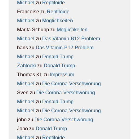
Michael
zu
Rep­ti­lo­ide
Francoise
zu
Rep­ti­lo­ide
Michael
zu
Mög­lich­kei­ten
Marita Schupp
zu
Mög­lich­kei­ten
Michael
zu
Das Vit­amin-B12-Pro­blem
hans
zu
Das Vit­amin-B12-Pro­blem
Michael
zu
Donald Trump
Zablocki
zu
Donald Trump
Thomas Kl.
zu
Impres­sum
Michael
zu
Die Coro­na-Ver­schwö­rung
Sven
zu
Die Coro­na-Ver­schwö­rung
Michael
zu
Donald Trump
Michael
zu
Die Coro­na-Ver­schwö­rung
jobo
zu
Die Coro­na-Ver­schwö­rung
Jobo
zu
Donald Trump
Michael
zu
Rep­ti­lo­ide