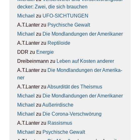
de­cker: Zwei, die sich brau­chen
Michael
zu
UFO-SICH­TUN­GEN
A.T.Lanter
zu
Psy­chi­sche Gewalt
Michael
zu
Die Mond­lan­dun­gen der Ame­ri­ka­ner
A.T.Lanter
zu
Rep­ti­lo­ide
DDR
zu
Ener­gie
Dreibeinmann
zu
Leben auf Kos­ten ande­rer
A.T.Lanter
zu
Die Mond­lan­dun­gen der Ame­ri­ka­
ner
A.T.Lanter
zu
Absur­di­tät des The­is­mus
Michael
zu
Die Mond­lan­dun­gen der Ame­ri­ka­ner
Michael
zu
Außer­ir­di­sche
Michael
zu
Die Coro­na-Ver­schwö­rung
A.T.Lanter
zu
Ras­sis­mus
Michael
zu
Psy­chi­sche Gewalt