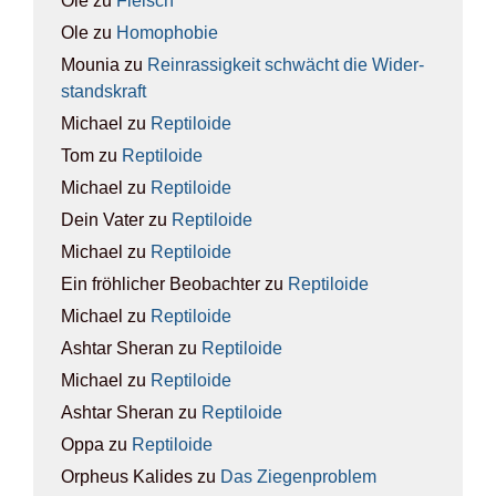
Ole
zu
Fleisch
Ole
zu
Homo­pho­bie
Mounia
zu
Rein­ras­sig­keit schwächt die Wider­
stands­kraft
Michael
zu
Rep­ti­lo­ide
Tom
zu
Rep­ti­lo­ide
Michael
zu
Rep­ti­lo­ide
Dein Vater
zu
Rep­ti­lo­ide
Michael
zu
Rep­ti­lo­ide
Ein fröhlicher Beobachter
zu
Rep­ti­lo­ide
Michael
zu
Rep­ti­lo­ide
Ashtar Sheran
zu
Rep­ti­lo­ide
Michael
zu
Rep­ti­lo­ide
Ashtar Sheran
zu
Rep­ti­lo­ide
Oppa
zu
Rep­ti­lo­ide
Orpheus Kalides
zu
Das Zie­gen­pro­blem