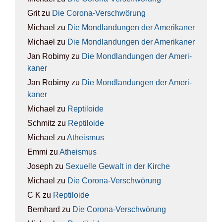
Grit
zu
Die Coro­na-Ver­schwö­rung
Michael
zu
Die Mond­lan­dun­gen der Ame­ri­ka­ner
Michael
zu
Die Mond­lan­dun­gen der Ame­ri­ka­ner
Jan Robimy
zu
Die Mond­lan­dun­gen der Ame­ri­
ka­ner
Jan Robimy
zu
Die Mond­lan­dun­gen der Ame­ri­
ka­ner
Michael
zu
Rep­ti­lo­ide
Schmitz
zu
Rep­ti­lo­ide
Michael
zu
Athe­is­mus
Emmi
zu
Athe­is­mus
Joseph
zu
Sexu­el­le Gewalt in der Kir­che
Michael
zu
Die Coro­na-Ver­schwö­rung
C K
zu
Rep­ti­lo­ide
Bernhard
zu
Die Coro­na-Ver­schwö­rung