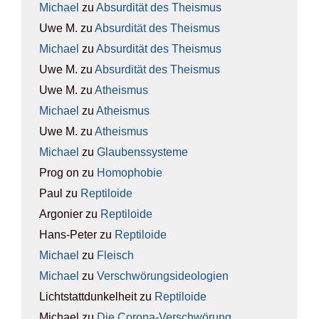
Michael
zu
Absur­di­tät des The­is­mus
Uwe M.
zu
Absur­di­tät des The­is­mus
Michael
zu
Absur­di­tät des The­is­mus
Uwe M.
zu
Absur­di­tät des The­is­mus
Uwe M.
zu
Athe­is­mus
Michael
zu
Athe­is­mus
Uwe M.
zu
Athe­is­mus
Michael
zu
Glau­bens­sys­te­me
Prog on
zu
Homo­pho­bie
Paul
zu
Rep­ti­lo­ide
Argonier
zu
Rep­ti­lo­ide
Hans-Peter
zu
Rep­ti­lo­ide
Michael
zu
Fleisch
Michael
zu
Ver­schwö­rungs­ideo­lo­gien
Lichtstattdunkelheit
zu
Rep­ti­lo­ide
Michael
zu
Die Coro­na-Ver­schwö­rung