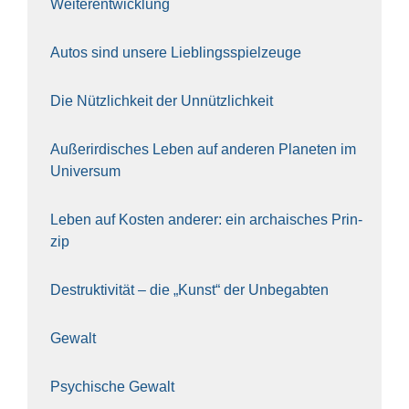
Wei­ter­ent­wick­lung
Autos sind unse­re Lieb­lings­spiel­zeu­ge
Die Nütz­lich­keit der Unnütz­lich­keit
Außer­ir­di­sches Leben auf ande­ren Pla­ne­ten im
Uni­ver­sum
Leben auf Kos­ten ande­rer: ein archai­sches Prin­
zip
Destruk­ti­vi­tät – die „Kunst“ der Unbe­gab­ten
Gewalt
Psy­chi­sche Gewalt