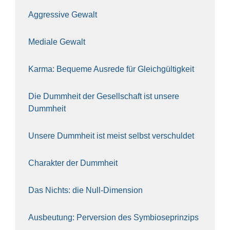
Aggres­si­ve Gewalt
Media­le Gewalt
Kar­ma: Beque­me Aus­re­de für Gleich­gül­tig­keit
Die Dumm­heit der Gesell­schaft ist unse­re
Dumm­heit
Unse­re Dumm­heit ist meist selbst ver­schul­det
Cha­rak­ter der Dumm­heit
Das Nichts: die Null-Dimen­si­on
Aus­beu­tung: Per­ver­si­on des Sym­bio­se­prin­zips