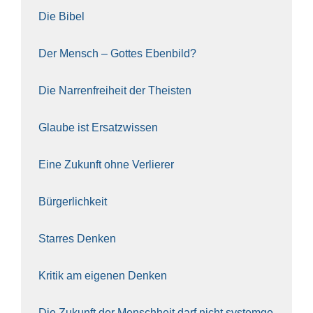
Die Bibel
Der Mensch – Got­tes Eben­bild?
Die Nar­ren­frei­heit der The­is­ten
Glau­be ist Ersatz­wis­sen
Eine Zukunft ohne Ver­lie­rer
Bür­ger­lich­keit
Star­res Den­ken
Kri­tik am eige­nen Den­ken
Die Zukunft der Mensch­heit darf nicht sys­tem­ge­