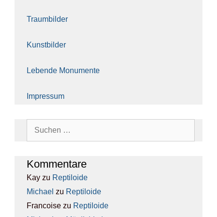
Traum­bil­der
Kunst­bil­der
Leben­de Monu­men­te
Impres­sum
Suchen
nach:
Kom­men­ta­re
Kay
zu
Rep­ti­lo­ide
Michael
zu
Rep­ti­lo­ide
Francoise
zu
Rep­ti­lo­ide