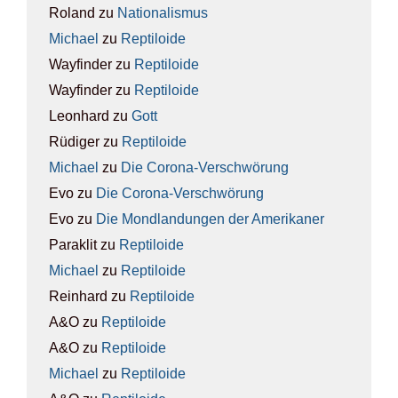
Roland
zu
Natio­na­lis­mus
Michael
zu
Rep­ti­lo­ide
Wayfinder
zu
Rep­ti­lo­ide
Wayfinder
zu
Rep­ti­lo­ide
Leonhard
zu
Gott
Rüdiger
zu
Rep­ti­lo­ide
Michael
zu
Die Coro­na-Ver­schwö­rung
Evo
zu
Die Coro­na-Ver­schwö­rung
Evo
zu
Die Mond­lan­dun­gen der Ame­ri­ka­ner
Paraklit
zu
Rep­ti­lo­ide
Michael
zu
Rep­ti­lo­ide
Reinhard
zu
Rep­ti­lo­ide
A&O
zu
Rep­ti­lo­ide
A&O
zu
Rep­ti­lo­ide
Michael
zu
Rep­ti­lo­ide