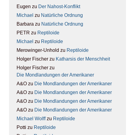
Eugen
zu
Der Nah­ost-Kon­flikt
Michael
zu
Natür­li­che Ord­nung
Barbara
zu
Natür­li­che Ord­nung
PETR
zu
Rep­ti­lo­ide
Michael
zu
Rep­ti­lo­ide
Merowinger-Unhold
zu
Rep­ti­lo­ide
Holger Fischer
zu
Kathar­sis der Mensch­heit
Holger Fischer
zu
Die Mond­lan­dun­gen der Ame­ri­ka­ner
A&O
zu
Die Mond­lan­dun­gen der Ame­ri­ka­ner
A&O
zu
Die Mond­lan­dun­gen der Ame­ri­ka­ner
A&O
zu
Die Mond­lan­dun­gen der Ame­ri­ka­ner
A&O
zu
Die Mond­lan­dun­gen der Ame­ri­ka­ner
Michael Wolff
zu
Rep­ti­lo­ide
Potti
zu
Rep­ti­lo­ide