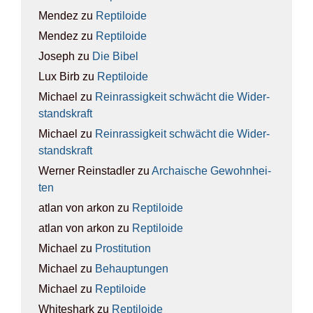
Mendez
zu
Rep­ti­lo­ide
Mendez
zu
Rep­ti­lo­ide
Joseph
zu
Die Bibel
Lux Birb
zu
Rep­ti­lo­ide
Michael
zu
Rein­ras­sig­keit schwächt die Wider­
stands­kraft
Michael
zu
Rein­ras­sig­keit schwächt die Wider­
stands­kraft
Werner Reinstadler
zu
Archai­sche Gewohn­hei­
ten
atlan von arkon
zu
Rep­ti­lo­ide
atlan von arkon
zu
Rep­ti­lo­ide
Michael
zu
Pro­sti­tu­ti­on
Michael
zu
Behaup­tun­gen
Michael
zu
Rep­ti­lo­ide
Whiteshark
zu
Rep­ti­lo­ide