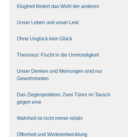
Klug­heit för­dert das Wohl der ande­ren
Unser Leben und unser Leid
Ohne Unglück kein Glück
The­is­mus: Flucht in die Unmün­dig­keit
Unser Den­ken und Mei­nun­gen sind nur
Gewohn­hei­ten
Das Zie­gen­pro­blem: Zwei Türen im Tausch
gegen eine
Wahr­heit ist nicht immer rela­tiv
Offen­heit und Wei­ter­ent­wick­lung