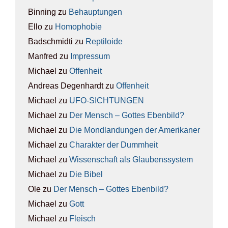
Binning
zu
Behaup­tun­gen
Ello
zu
Homo­pho­bie
Badschmidti
zu
Rep­ti­lo­ide
Manfred
zu
Impres­sum
Michael
zu
Offen­heit
Andreas Degenhardt
zu
Offen­heit
Michael
zu
UFO-SICH­TUN­GEN
Michael
zu
Der Mensch – Got­tes Eben­bild?
Michael
zu
Die Mond­lan­dun­gen der Ame­ri­ka­ner
Michael
zu
Cha­rak­ter der Dumm­heit
Michael
zu
Wis­sen­schaft als Glau­bens­sys­tem
Michael
zu
Die Bibel
Ole
zu
Der Mensch – Got­tes Eben­bild?
Michael
zu
Gott
Michael
zu
Fleisch