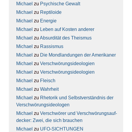
Michael
zu
Psy­chi­sche Gewalt
Michael
zu
Rep­ti­lo­ide
Michael
zu
Ener­gie
Michael
zu
Leben auf Kos­ten ande­rer
Michael
zu
Absur­di­tät des The­is­mus
Michael
zu
Ras­sis­mus
Michael
zu
Die Mond­lan­dun­gen der Ame­ri­ka­ner
Michael
zu
Ver­schwö­rungs­ideo­lo­gien
Michael
zu
Ver­schwö­rungs­ideo­lo­gien
Michael
zu
Fleisch
Michael
zu
Wahr­heit
Michael
zu
Rhe­to­rik und Selbst­ver­ständ­nis der
Ver­schwö­rungs­ideo­lo­gen
Michael
zu
Ver­schwö­rer und Ver­schwö­rungs­auf­
de­cker: Zwei, die sich brau­chen
Michael
zu
UFO-SICH­TUN­GEN