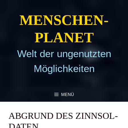
Zum
Inhalt
MEN­SCHEN­
springen
PLA­NET
Welt der ungenutzten
Möglichkeiten
MENÜ
ABGRUND DES ZINN­SOL­
DA­TEN