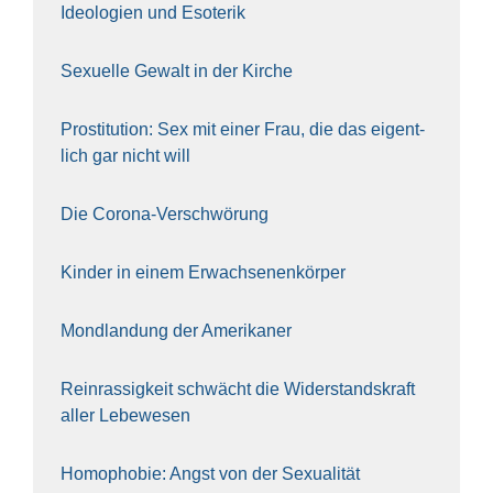
Ideo­lo­gien und Eso­te­rik
Sexu­el­le Gewalt in der Kir­che
Pro­sti­tu­ti­on: Sex mit einer Frau, die das eigent­
lich gar nicht will
Die Coro­na-Ver­schwö­rung
Kin­der in einem Erwach­se­nen­kör­per
Mond­lan­dung der Ame­ri­ka­ner
Rein­ras­sig­keit schwächt die Wider­stands­kraft
aller Lebe­we­sen
Homo­pho­bie: Angst von der Sexua­li­tät