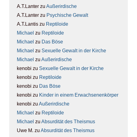
A.T.Lanter
zu
Außer­ir­di­sche
A.T.Lanter
zu
Psy­chi­sche Gewalt
A.T.Lantis
zu
Rep­ti­lo­ide
Michael
zu
Rep­ti­lo­ide
Michael
zu
Das Böse
Michael
zu
Sexu­el­le Gewalt in der Kir­che
Michael
zu
Außer­ir­di­sche
kenobi
zu
Sexu­el­le Gewalt in der Kir­che
kenobi
zu
Rep­ti­lo­ide
kenobi
zu
Das Böse
kenobi
zu
Kin­der in einem Erwach­se­nen­kör­per
kenobi
zu
Außer­ir­di­sche
Michael
zu
Rep­ti­lo­ide
Michael
zu
Absur­di­tät des The­is­mus
Uwe M.
zu
Absur­di­tät des The­is­mus