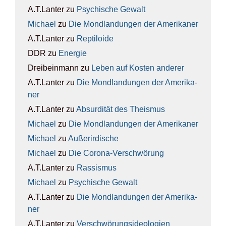
A.T.Lanter
zu
Psy­chi­sche Gewalt
Michael
zu
Die Mond­lan­dun­gen der Ame­ri­ka­ner
A.T.Lanter
zu
Rep­ti­lo­ide
DDR
zu
Ener­gie
Dreibeinmann
zu
Leben auf Kos­ten ande­rer
A.T.Lanter
zu
Die Mond­lan­dun­gen der Ame­ri­ka­
ner
A.T.Lanter
zu
Absur­di­tät des The­is­mus
Michael
zu
Die Mond­lan­dun­gen der Ame­ri­ka­ner
Michael
zu
Außer­ir­di­sche
Michael
zu
Die Coro­na-Ver­schwö­rung
A.T.Lanter
zu
Ras­sis­mus
Michael
zu
Psy­chi­sche Gewalt
A.T.Lanter
zu
Die Mond­lan­dun­gen der Ame­ri­ka­
ner
A.T.Lanter
zu
Ver­schwö­rungs­ideo­lo­gien