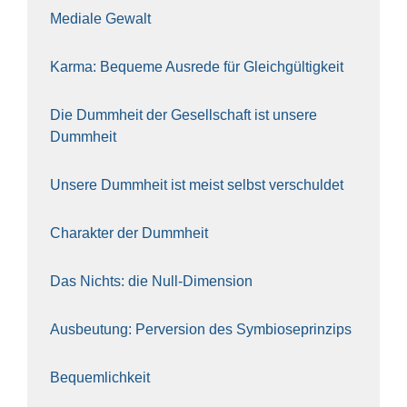
Media­le Gewalt
Kar­ma: Beque­me Aus­re­de für Gleich­gül­tig­keit
Die Dumm­heit der Gesell­schaft ist unse­re
Dumm­heit
Unse­re Dumm­heit ist meist selbst ver­schul­det
Cha­rak­ter der Dumm­heit
Das Nichts: die Null-Dimen­si­on
Aus­beu­tung: Per­ver­si­on des Sym­bio­se­prin­zips
Bequem­lich­keit