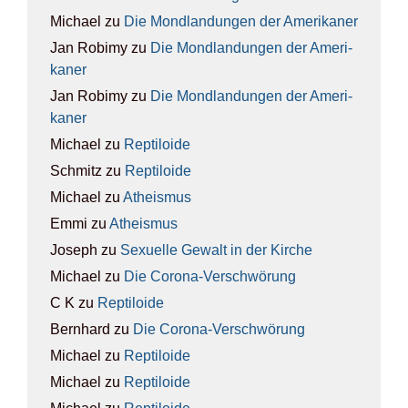
Michael
zu
Die Mond­lan­dun­gen der Ame­ri­ka­ner
Jan Robimy
zu
Die Mond­lan­dun­gen der Ame­ri­
ka­ner
Jan Robimy
zu
Die Mond­lan­dun­gen der Ame­ri­
ka­ner
Michael
zu
Rep­ti­lo­ide
Schmitz
zu
Rep­ti­lo­ide
Michael
zu
Athe­is­mus
Emmi
zu
Athe­is­mus
Joseph
zu
Sexu­el­le Gewalt in der Kir­che
Michael
zu
Die Coro­na-Ver­schwö­rung
C K
zu
Rep­ti­lo­ide
Bernhard
zu
Die Coro­na-Ver­schwö­rung
Michael
zu
Rep­ti­lo­ide
Michael
zu
Rep­ti­lo­ide