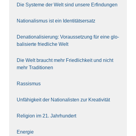
Die Sys­te­me der Welt sind unse­re Erfin­dun­gen
Natio­na­lis­mus ist ein Iden­ti­täts­er­satz
Dena­tio­na­li­sie­rung: Vor­aus­set­zung für eine glo­
ba­li­sier­te fried­li­che Welt
Die Welt braucht mehr Fried­lich­keit und nicht
mehr Tra­di­tio­nen
Ras­sis­mus
Unfä­hig­keit der Natio­na­lis­ten zur Krea­ti­vi­tät
Reli­gi­on im 21. Jahr­hun­dert
Ener­gie