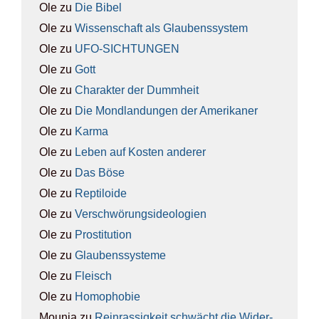
Ole
zu
Die Bibel
Ole
zu
Wis­sen­schaft als Glau­bens­sys­tem
Ole
zu
UFO-SICH­TUN­GEN
Ole
zu
Gott
Ole
zu
Cha­rak­ter der Dumm­heit
Ole
zu
Die Mond­lan­dun­gen der Ame­ri­ka­ner
Ole
zu
Kar­ma
Ole
zu
Leben auf Kos­ten ande­rer
Ole
zu
Das Böse
Ole
zu
Rep­ti­lo­ide
Ole
zu
Ver­schwö­rungs­ideo­lo­gien
Ole
zu
Pro­sti­tu­ti­on
Ole
zu
Glau­bens­sys­te­me
Ole
zu
Fleisch
Ole
zu
Homo­pho­bie
Mounia
zu
Rein­ras­sig­keit schwächt die Wider­