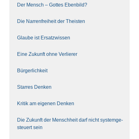
Der Mensch – Got­tes Eben­bild?
Die Nar­ren­frei­heit der The­is­ten
Glau­be ist Ersatz­wis­sen
Eine Zukunft ohne Ver­lie­rer
Bür­ger­lich­keit
Star­res Den­ken
Kri­tik am eige­nen Den­ken
Die Zukunft der Mensch­heit darf nicht sys­tem­ge­
steu­ert sein