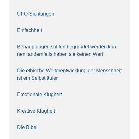
UFO-Sich­tun­gen
Ein­fach­heit
Behaup­tun­gen soll­ten begrün­det wer­den kön­
nen, andern­falls haben sie kei­nen Wert
Die ethi­sche Wei­ter­ent­wick­lung der Mensch­heit
ist ein Selbst­läu­fer
Emo­tio­na­le Klug­heit
Krea­ti­ve Klug­heit
Die Bibel