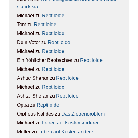
stands­kraft
Michael
zu
Rep­ti­lo­ide
Tom
zu
Rep­ti­lo­ide
Michael
zu
Rep­ti­lo­ide
Dein Vater
zu
Rep­ti­lo­ide
Michael
zu
Rep­ti­lo­ide
Ein fröhlicher Beobachter
zu
Rep­ti­lo­ide
Michael
zu
Rep­ti­lo­ide
Ashtar Sheran
zu
Rep­ti­lo­ide
Michael
zu
Rep­ti­lo­ide
Ashtar Sheran
zu
Rep­ti­lo­ide
Oppa
zu
Rep­ti­lo­ide
Orpheus Kalides
zu
Das Zie­gen­pro­blem
Michael
zu
Leben auf Kos­ten ande­rer
Müller
zu
Leben auf Kos­ten ande­rer