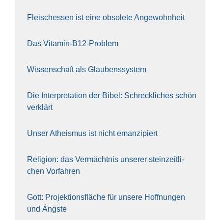
Fleisch­essen ist eine obso­le­te An‍ge‍wohn‍heit
Das Vit­amin-B12-Pro­blem
Wis­sen­schaft als Glau­bens­sys­tem
Die Inter­pre­ta­ti­on der Bibel: Schreck­li­ches schön
ver­klärt
Unser Athe­is­mus ist nicht eman­zi­piert
Reli­gi­on: das Ver­mächt­nis unse­rer stein­zeit­li­
chen Vor­fah­ren
Gott: Pro­jek­ti­ons­flä­che für unse­re Hoff­nun­gen
und Ängs­te