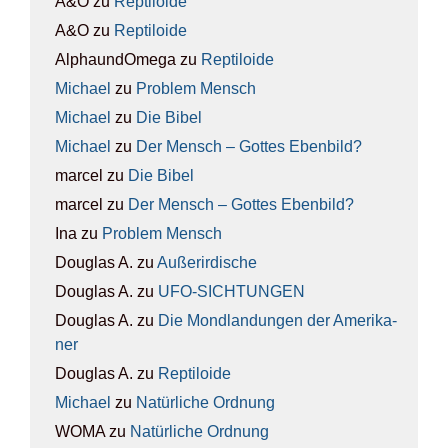
A&O
zu
Rep­ti­lo­ide
A&O
zu
Rep­ti­lo­ide
AlphaundOmega
zu
Rep­ti­lo­ide
Michael
zu
Pro­blem Mensch
Michael
zu
Die Bibel
Michael
zu
Der Mensch – Got­tes Eben­bild?
marcel
zu
Die Bibel
marcel
zu
Der Mensch – Got­tes Eben­bild?
Ina
zu
Pro­blem Mensch
Douglas A.
zu
Außer­ir­di­sche
Douglas A.
zu
UFO-SICH­TUN­GEN
Douglas A.
zu
Die Mond­lan­dun­gen der Ame­ri­ka­
ner
Douglas A.
zu
Rep­ti­lo­ide
Michael
zu
Natür­li­che Ord­nung
WOMA
zu
Natür­li­che Ord­nung