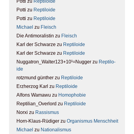
Potti
zu
Rep­ti­lo­ide
Potti
zu
Rep­ti­lo­ide
Potti
zu
Rep­ti­lo­ide
Michael
zu
Fleisch
Die Antimoralistin
zu
Fleisch
Karl der Schwarze
zu
Rep­ti­lo­ide
Karl der Schwarze
zu
Rep­ti­lo­ide
Nuggatron_Walter123+10¹=Nugger
zu
Rep­ti­lo­
ide
rotzmund günther
zu
Rep­ti­lo­ide
Erzherzog Karl
zu
Rep­ti­lo­ide
Alfons Wamawu
zu
Homo­pho­bie
Reptilian_Overlord
zu
Rep­ti­lo­ide
Norxi
zu
Ras­sis­mus
Horn-Klaus-Rüdiger
zu
Orga­nis­mus Mensch­heit
Michael
zu
Natio­na­lis­mus