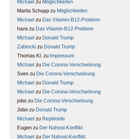
Michael
zu
Mög­lich­kei­ten
Marita Schupp
zu
Mög­lich­kei­ten
Michael
zu
Das Vit­amin-B12-Pro­blem
hans
zu
Das Vit­amin-B12-Pro­blem
Michael
zu
Donald Trump
Zablocki
zu
Donald Trump
Thomas Kl.
zu
Impres­sum
Michael
zu
Die Coro­na-Ver­schwö­rung
Sven
zu
Die Coro­na-Ver­schwö­rung
Michael
zu
Donald Trump
Michael
zu
Die Coro­na-Ver­schwö­rung
jobo
zu
Die Coro­na-Ver­schwö­rung
Jobo
zu
Donald Trump
Michael
zu
Rep­ti­lo­ide
Eugen
zu
Der Nah­ost-Kon­flikt
Michael
zu
Der Nah­ost-Kon­flikt