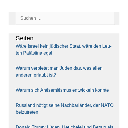
Suchen
nach:
Sei­ten
Wäre Isra­el kein jüdi­scher Staat, wäre den Leu­
ten Paläs­ti­na egal
War­um ver­bie­tet man Juden das, was allen
ande­ren erlaubt ist?
War­um sich Anti­se­mi­tis­mus ent­wi­ckeln konn­te
Russ­land nötigt sei­ne Nach­bar­län­der, der NATO
bei­zu­tre­ten
Donald Trump: Lügen, Heu­che­lei und Betrug als