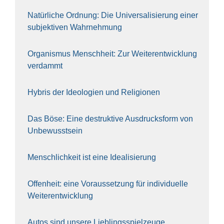
Natür­li­che Ord­nung: Die Uni­ver­sa­li­sie­rung einer
sub­jek­ti­ven Wahr­neh­mung
Orga­nis­mus Mensch­heit: Zur Wei­ter­ent­wick­lung
ver­dammt
Hybris der Ideo­lo­gien und Reli­gio­nen
Das Böse: Eine destruk­ti­ve Aus­drucks­form von
Unbe­wusst­sein
Mensch­lich­keit ist eine Idea­li­sie­rung
Offen­heit: eine Vor­aus­set­zung für indi­vi­du­el­le
Wei­ter­ent­wick­lung
Autos sind unse­re Lieb­lings­spiel­zeu­ge