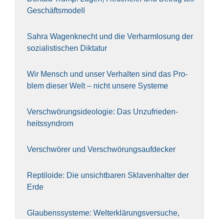
Geschäfts­mo­dell
Sahra Wagen­knecht und die Ver­harm­lo­sung der
sozia­lis­ti­schen Dik­ta­tur
Wir Mensch und unser Ver­hal­ten sind das Pro­
blem die­ser Welt – nicht unse­re Sys‍te‍me
Ver­schwö­rungs­ideo­lo­gie: Das Unzufrieden­
heitssyndrom
Ver­schwö­rer und Verschwörungs­aufdecker
Rep­ti­lo­ide: Die unsicht­ba­ren Skla­ven­hal­ter der
Erde
Glau­bens­sys­te­me: Welt­erklä­rungs­ver­su­che,