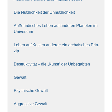
Die Nütz­lich­keit der Unnütz­lich­keit
Außer­ir­di­sches Leben auf ande­ren Pla­ne­ten im
Uni­ver­sum
Leben auf Kos­ten ande­rer: ein archai­sches Prin­
zip
Destruk­ti­vi­tät – die „Kunst“ der Unbe­gab­ten
Gewalt
Psy­chi­sche Gewalt
Aggres­si­ve Gewalt