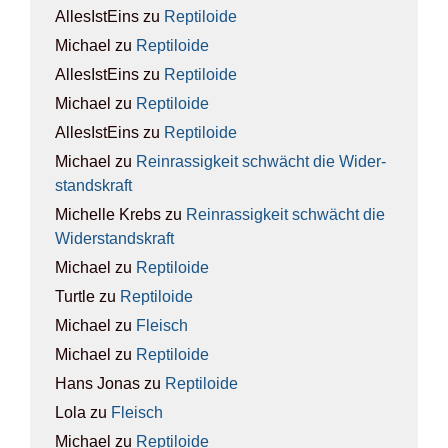
AllesIstEins
zu
Rep­ti­lo­ide
Michael
zu
Rep­ti­lo­ide
AllesIstEins
zu
Rep­ti­lo­ide
Michael
zu
Rep­ti­lo­ide
AllesIstEins
zu
Rep­ti­lo­ide
Michael
zu
Rein­ras­sig­keit schwächt die Wider­
stands­kraft
Michelle Krebs
zu
Rein­ras­sig­keit schwächt die
Wider­stands­kraft
Michael
zu
Rep­ti­lo­ide
Turtle
zu
Rep­ti­lo­ide
Michael
zu
Fleisch
Michael
zu
Rep­ti­lo­ide
Hans Jonas
zu
Rep­ti­lo­ide
Lola
zu
Fleisch
Michael
zu
Rep­ti­lo­ide