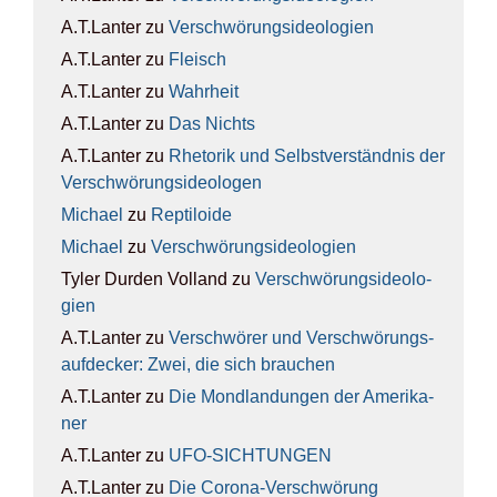
A.T.Lanter
zu
Ver­schwö­rungs­ideo­lo­gien
A.T.Lanter
zu
Fleisch
A.T.Lanter
zu
Wahr­heit
A.T.Lanter
zu
Das Nichts
A.T.Lanter
zu
Rhe­to­rik und Selbst­ver­ständ­nis der
Ver­schwö­rungs­ideo­lo­gen
Michael
zu
Rep­ti­lo­ide
Michael
zu
Ver­schwö­rungs­ideo­lo­gien
Tyler Durden Volland
zu
Ver­schwö­rungs­ideo­lo­
gien
A.T.Lanter
zu
Ver­schwö­rer und Ver­schwö­rungs­
auf­de­cker: Zwei, die sich brau­chen
A.T.Lanter
zu
Die Mond­lan­dun­gen der Ame­ri­ka­
ner
A.T.Lanter
zu
UFO-SICH­TUN­GEN
A.T.Lanter
zu
Die Coro­na-Ver­schwö­rung