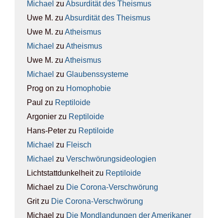
Michael
zu
Absur­di­tät des The­is­mus
Uwe M.
zu
Absur­di­tät des The­is­mus
Uwe M.
zu
Athe­is­mus
Michael
zu
Athe­is­mus
Uwe M.
zu
Athe­is­mus
Michael
zu
Glau­bens­sys­te­me
Prog on
zu
Homo­pho­bie
Paul
zu
Rep­ti­lo­ide
Argonier
zu
Rep­ti­lo­ide
Hans-Peter
zu
Rep­ti­lo­ide
Michael
zu
Fleisch
Michael
zu
Ver­schwö­rungs­ideo­lo­gien
Lichtstattdunkelheit
zu
Rep­ti­lo­ide
Michael
zu
Die Coro­na-Ver­schwö­rung
Grit
zu
Die Coro­na-Ver­schwö­rung
Michael
zu
Die Mond­lan­dun­gen der Ame­ri­ka­ner